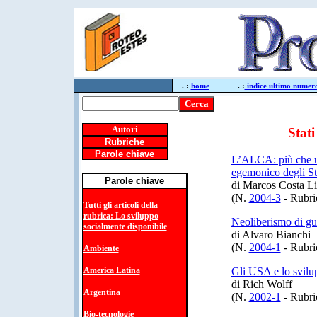
. :
home
. :
indice ultimo numer
Autori
Stati
Rubriche
Parole chiave
L’ALCA: più che un
egemonico degli St
Parole chiave
di Marcos Costa L
(N.
2004-3
- Rubri
Tutti gli articoli della
rubrica: Lo sviluppo
Neoliberismo di gu
socialmente disponibile
di Alvaro Bianchi
(N.
2004-1
- Rubri
Ambiente
America Latina
Gli USA e lo svilup
di Rich Wolff
Argentina
(N.
2002-1
- Rubri
Bio-tecnologie