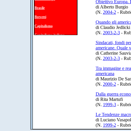
Obiettivo Europa. 
di Alberto Burgio
Brasile
(N.
2004-2
- Rubri
Brevetti
Quando gli america
Capitalismo
di Claudio Jedlicki
(N.
2003-2-3
- Rub
Capitalismo italiano
Sindacati, fondi pen
Carovita
americane. Quale v
di Catherine Sauvi
Cina
(N.
2003-2-3
- Rub
Classe operaia
Tra immagine e real
Competizione globale
americana
di Maurizio De San
Comunicazione
(N.
2000-2
- Rubri
Comunismo
Dalla guerra econo
Concertazione
di Rita Martufi
(N.
1999-3
- Rubri
Condizioni di lavoro
Le Tendenze macroe
Conflitto capitale-lavoro
di Luciano Vasapol
(N.
1999-2
- Rubri
Contratti di lavoro