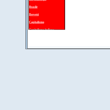
Brasile
Brevetti
Capitalismo
Capitalismo italiano
Carovita
Cina
Classe operaia
Competizione globale
Comunicazione
Comunismo
Concertazione
Condizioni di lavoro
Conflitto capitale-lavoro
Contratti di lavoro