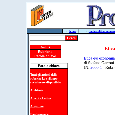
. :
home
. :
indice ultimo numer
Autori
Etic
Rubriche
Parole chiave
Etica e/o economia
di Stefano Garroni
Parole chiave
(N.
2000-1
- Rubri
Tutti gli articoli della
rubrica: Lo sviluppo
socialmente disponibile
Ambiente
America Latina
Argentina
Bio-tecnologie