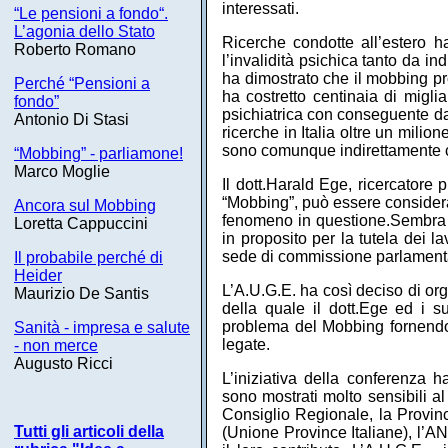
interessati.
“Le pensioni a fondo“.
L’agonia dello Stato
Ricerche condotte all’estero
Roberto Romano
l’invalidità psichica tanto da in
ha dimostrato che il mobbing pr
Perché “Pensioni a
ha costretto centinaia di miglia
fondo”
psichiatrica con conseguente da
Antonio Di Stasi
ricerche in Italia oltre un milio
sono comunque indirettamente c
“Mobbing” - parliamone!
Marco Moglie
Il dott.Harald Ege, ricercatore
“Mobbing”, può essere considerat
Ancora sul Mobbing
fenomeno in questione.Sembra ch
Loretta Cappuccini
in proposito per la tutela dei l
sede di commissione parlament
Il probabile perché di
Heider
L’A.U.G.E. ha così deciso di or
Maurizio De Santis
della quale il dott.Ege ed i s
problema del Mobbing fornendo
Sanità - impresa e salute
legate.
- non merce
Augusto Ricci
L’iniziativa della conferenza h
sono mostrati molto sensibili al
Consiglio Regionale, la Provinc
Tutti gli articoli della
(Unione Province Italiane), l’AN