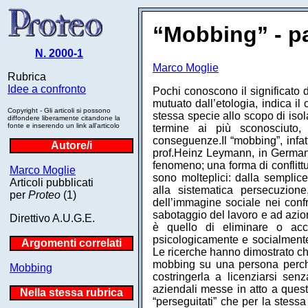
“Mobbing” - p
N. 2000-1
Marco Moglie
Rubrica
Idee a confronto
Pochi conoscono il significato d
mutuato dall’etologia, indica il
Copyright - Gli articoli si possono
stessa specie allo scopo di isol
diffondere liberamente citandone la
fonte e inserendo un link all'articolo
termine ai più sconosciuto
conseguenze.Il “mobbing”, infatt
Autore/i
prof.Heinz Leymann, in Germani
fenomeno; una forma di conflitt
Marco Moglie
sono molteplici: dalla semplice
Articoli pubblicati
alla sistematica persecuzione
per
Proteo
(1)
dell’immagine sociale nei confro
sabotaggio del lavoro e ad azion
Direttivo A.U.G.E.
è quello di eliminare o ac
psicologicamente e socialmente
Argomenti correlati
Le ricerche hanno dimostrato che
mobbing su una persona perché
Mobbing
costringerla a licenziarsi sen
aziendali messe in atto a que
Nella stessa rubrica
“perseguitati” che per la stessa