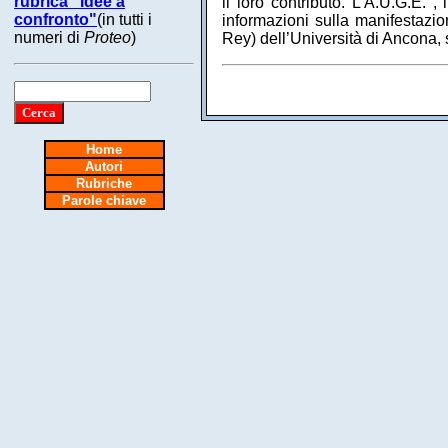
rubrica "Idee a
il loro contributo. L’A.U.G.E. ,
confronto"
(in tutti i
informazioni sulla manifestazi
numeri di
Proteo
)
Rey) dell’Università di Ancona, 
Home
Autori
Rubriche
Parole chiave