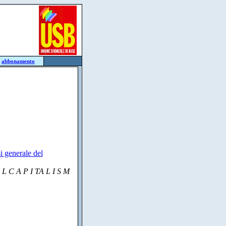
:
abbonamento
i generale del
 L C A P I TA L I S M