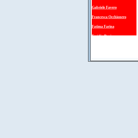
Gabriele Favero
Francesca Occhionero
Fatima Farina
Emidia Papi
Nicola Galloni
Giuseppe Baldassarri
A. Pastori e A. Zoli
Annamaria Crescimanni
Maria Rosaria Damizia
Gianni Marsili
Giuseppe Alvaro
Carla Serra
Andrea Fumagalli
Sergio Garavini