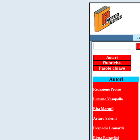
. 
Autori
Rubriche
Parole chiave
Autori
Redazione Proteo
Luciano Vasapollo
Rita Martufi
Arturo Salerni
Pierpaolo Leonardi
Elena Battaglini