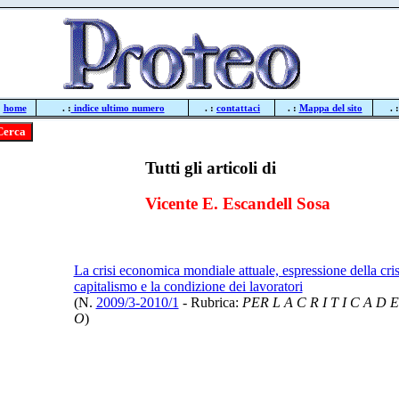
:
home
. :
indice ultimo numero
. :
contattaci
. :
Mappa del sito
. 
Tutti gli articoli di
Vicente E. Escandell Sosa
La crisi economica mondiale attuale, espressione della cris
capitalismo e la condizione dei lavoratori
(N.
2009/3-2010/1
- Rubrica:
PER L A C R I T I C A D E
O
)