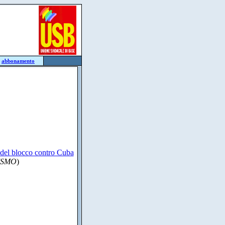
:
abbonamento
ne del blocco contro Cuba
ISMO
)