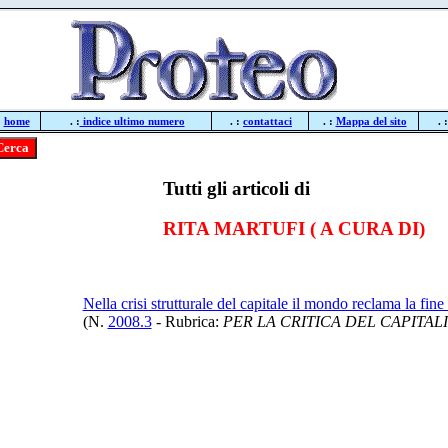
:
home
. :
indice ultimo numero
. :
contattaci
. :
Mappa del sito
. 
Tutti gli articoli di
RITA MARTUFI ( A CURA DI)
Nella crisi strutturale del capitale il mondo reclama la fi
(N.
2008.3
- Rubrica:
PER LA CRITICA DEL CAPITAL