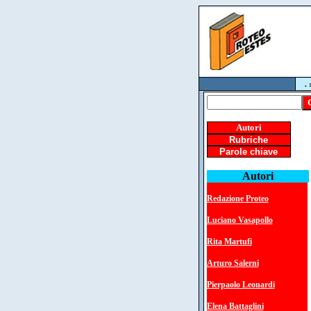
. 
Autori
Rubriche
Parole chiave
Autori
Redazione Proteo
Luciano Vasapollo
Rita Martufi
Arturo Salerni
Pierpaolo Leonardi
Elena Battaglini