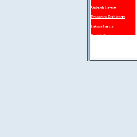
Gabriele Favero
Francesca Occhionero
Fatima Farina
Emidia Papi
Nicola Galloni
Giuseppe Baldassarri
A. Pastori e A. Zoli
Annamaria Crescimanni
Maria Rosaria Damizia
Gianni Marsili
Giuseppe Alvaro
Carla Serra
Andrea Fumagalli
Sergio Garavini