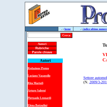
. :
home
. :
indice ultimo numer
Autori
Tu
Rubriche
Parole chiave
V
C
Autori
Redazione Proteo
Luciano Vasapollo
Settore automobi
(N.
2009/3-201
Rita Martufi
Arturo Salerni
Pierpaolo Leonardi
Elena Battaglini