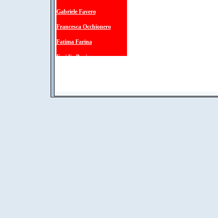
Gabriele Favero
Francesca Occhionero
Fatima Farina
Emidia Papi
Nicola Galloni
Giuseppe Baldassarri
A. Pastori e A. Zoli
Annamaria Crescimanni
Maria Rosaria Damizia
Gianni Marsili
Giuseppe Alvaro
Carla Serra
Andrea Fumagalli
Sergio Garavini