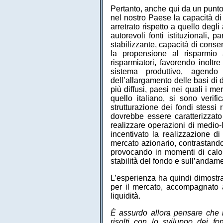
Pertanto, anche qui da un punto d
nel nostro Paese la capacità di 
arretrato rispetto a quello degli
autorevoli fonti istituzionali, 
stabilizzante, capacità di conse
la propensione al risparmio at
risparmiatori, favorendo inoltr
sistema produttivo, agendo 
dell’allargamento delle basi di
più diffusi, paesi nei quali i m
quello italiano, si sono veri
strutturazione dei fondi stessi 
dovrebbe essere caratterizzat
realizzare operazioni di medio-l
incentivato la realizzazione di
mercato azionario, contrastando
provocando in momenti di calo b
stabilità del fondo e sull’anda
L’esperienza ha quindi dimostra
per il mercato, accompagnato a
liquidità.
È assurdo allora pensare che i
risolti con lo sviluppo dei fo