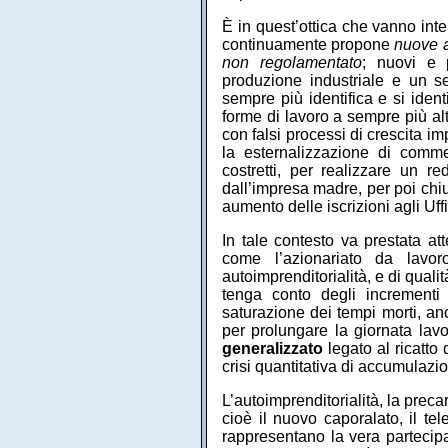
È in quest’ottica che vanno inte
continuamente propone
nuove a
non regolamentato
; nuovi e p
produzione industriale e un s
sempre più identifica e si ident
forme di lavoro a sempre più alt
con falsi processi di crescita 
la esternalizzazione di commes
costretti, per realizzare un re
dall’impresa madre, per poi chiu
aumento delle iscrizioni agli Uff
In tale contesto va prestata a
come l’azionariato da lavoro
autoimprenditorialità, e di qual
tenga conto degli incrementi d
saturazione dei tempi morti, an
per prolungare la giornata lavo
generalizzato
legato al ricatto 
crisi quantitativa di accumulazio
L’autoimprenditorialità, la precar
cioè il nuovo caporalato, il tel
rappresentano la vera partecipaz