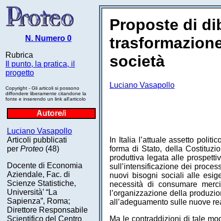
Proposte di dib
N. Numero 0
trasformazione
Rubrica
società
Il punto, la pratica, il
progetto
Luciano Vasapollo
Copyright - Gli articoli si possono
diffondere liberamente citandone la
fonte e inserendo un link all'articolo
Autore/i
Luciano Vasapollo
Articoli pubblicati
In Italia l’attuale assetto polit
per
Proteo
(48)
forma di Stato, della Costituzio
produttiva legata alle prospett
Docente di Economia
sull’intensificazione dei proces
Aziendale, Fac. di
nuovi bisogni sociali alle esi
Scienze Statistiche,
necessità di consumare merci
Università’ “La
l’organizzazione della produzio
Sapienza”, Roma;
all’adeguamento sulle nuove real
Direttore Responsabile
Scientifico del Centro
Ma le contraddizioni di tale mo