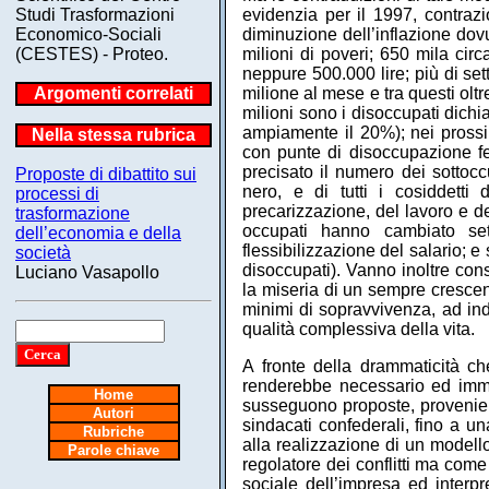
Studi Trasformazioni
evidenzia per il 1997, contrazi
Economico-Sociali
diminuzione dell’inflazione dovu
(CESTES) - Proteo.
milioni di poveri; 650 mila cir
neppure 500.000 lire; più di set
Argomenti correlati
milione al mese e tra questi oltr
milioni sono i disoccupati dichi
ampiamente il 20%); nei prossi
Nella stessa rubrica
con punte di disoccupazione f
precisato il numero dei sottocc
Proposte di dibattito sui
nero, e di tutti i cosiddetti
processi di
precarizzazione, del lavoro e del
trasformazione
occupati hanno cambiato set
dell’economia e della
flessibilizzazione del salario; e
società
disoccupati). Vanno inoltre con
Luciano Vasapollo
la miseria di un sempre cresce
minimi di sopravvivenza, ad in
qualità complessiva della vita.
A fronte della drammaticità c
renderebbe necessario ed immed
Home
susseguono proposte, provenienti
Autori
sindacati confederali, fino a u
Rubriche
alla realizzazione di un model
Parole chiave
regolatore dei conflitti ma com
sociale dell’impresa ed interpr