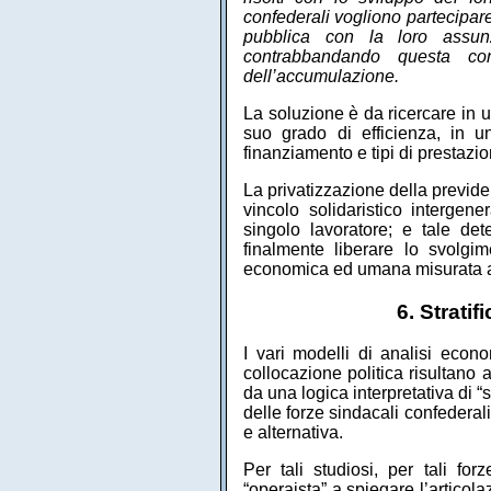
confederali vogliono partecipare
pubblica con la loro assunz
contrabbandando questa com
dell’accumulazione.
La soluzione è da ricercare in 
suo grado di efficienza, in un
finanziamento e tipi di prestazio
La privatizzazione della previde
vincolo solidaristico intergene
singolo lavoratore; e tale det
finalmente liberare lo svolgim
economica ed umana misurata att
6. Strati
I vari modelli di analisi econo
collocazione politica risultano 
da una logica interpretativa di 
delle forze sindacali confederali
e alternativa.
Per tali studiosi, per tali fo
“operaista” a spiegare l’articol