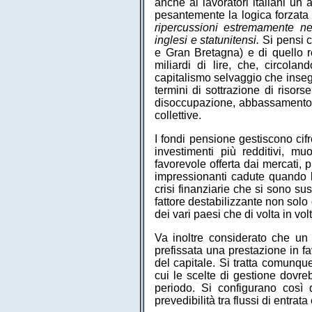
anche ai lavoratori italiani un 
pesantemente la logica forzata
ripercussioni estremamente n
inglesi e statunitensi.
Si pensi c
e Gran Bretagna) e di quello 
miliardi di lire, che, circola
capitalismo selvaggio che insegu
termini di sottrazione di risor
disoccupazione, abbassamento de
collettive.
I fondi pensione gestiscono cif
investimenti più redditivi, mu
favorevole offerta dai mercati, 
impressionanti cadute quando 
crisi finanziarie che si sono s
fattore destabilizzante non solo
dei vari paesi che di volta in vo
Va inoltre considerato che un 
prefissata una prestazione in fa
del capitale. Si tratta comunqu
cui le scelte di gestione dovre
periodo. Si configurano così d
prevedibilità tra flussi di entrata 