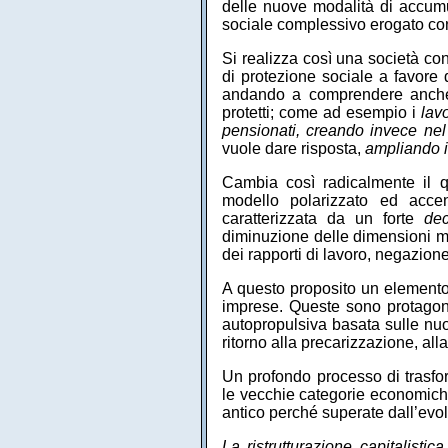
delle nuove modalità di accumu
sociale complessivo erogato con
Si realizza così una società con
di protezione sociale a favore 
andando a comprendere anche q
protetti; come ad esempio i
lav
pensionati, creando invece ne
vuole dare risposta,
ampliando i
Cambia così radicalmente il q
modello polarizzato ed accen
caratterizzata da un forte
de
diminuzione delle dimensioni me
dei rapporti di lavoro, negazione 
A questo proposito un elemento 
imprese. Queste sono protagoni
autopropulsiva basata sulle nuo
ritorno alla precarizzazione, alla 
Un profondo processo di trasfo
le vecchie categorie economiche
antico perché superate dall’evo
La ristrutturazione capitalisti