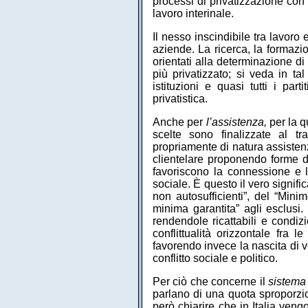
processi di privatizzazione con 
lavoro interinale.
Il nesso inscindibile tra lavoro
aziende. La ricerca, la formazi
orientati alla determinazione di
più privatizzato; si veda in ta
istituzioni e quasi tutti i p
privatistica.
Anche per
l’assistenza,
per la q
scelte sono finalizzate al t
propriamente di natura assisten
clientelare proponendo forme di
favoriscono la connessione e l
sociale. È questo il vero signifi
non autosufficienti”, del “Minim
minima garantita” agli esclusi. 
rendendole ricattabili e condiz
conflittualità orizzontale fra 
favorendo invece la nascita di ve
conflitto sociale e politico.
Per ciò che concerne il
sistema
parlano di una quota sproporzio
però chiarire che in Italia veng