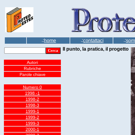
.:
.:
.:
home
contattaci
som
Il punto, la pratica, il progetto
Autori
Rubriche
Parole chiave
Numero 0
1998 -1
1998-2
1998-3
1999-1
1999-2
1999-3
2000-1