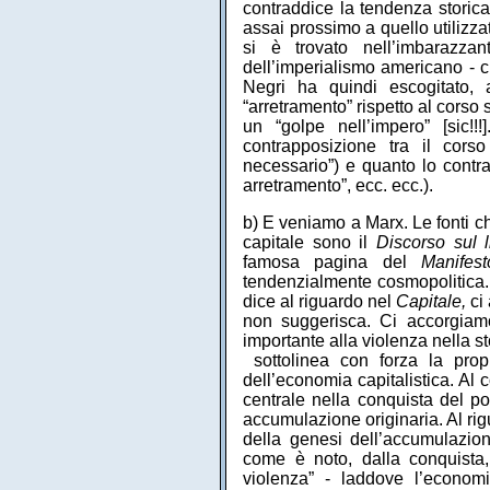
contraddice la tendenza storica
assai prossimo a quello utilizza
si è trovato nell’imbarazza
dell’imperialismo americano - ch
Negri ha quindi escogitato, 
“arretramento” rispetto al corso s
un “golpe nell’impero” [sic!!!]
contrapposizione tra il corso
necessario”) e quanto lo contra
arretramento”, ecc. ecc.).
b) E veniamo a Marx. Le fonti ch
capitale sono il
Discorso sul 
famosa pagina del
Manife
tendenzialmente cosmopolitica
dice al riguardo nel
Capitale,
ci
non suggerisca. Ci accorgiamo
importante alla violenza nella sto
sottolinea con forza la propr
dell’economia capitalistica. Al 
centrale nella conquista del po
accumulazione originaria. Al rigu
della genesi dell’accumulazione
come è noto, dalla conquista,
violenza” - laddove l’econom