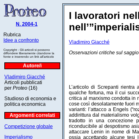
I lavoratori n
N. 2004-1
nell’”imperial
Rubrica
Idee a confronto
Vladimiro Giacché
Copyright - Gli articoli si possono
Osservazioni critiche sul saggio
diffondere liberamente citandone la
fonte e inserendo un link all'articolo
Autore/i
Vladimiro Giacché
Articoli pubblicati
L’articolo di Screpanti rientra
per
Proteo
(16)
qualche fortuna, ma il cui succe
critica al marxismo condotta in
Studioso di economia e
cose così desolatamente fuori m
politica economica
varianti: l’attacco a Engels (“r
addirittura dal materialismo vol
Argomenti correlati
tradotto in una concezione pol
riconducibile al despotismo asia
Competizione globale
attaccare Lenin in nome di Ma
Imperialismo
ossia accettando alcune tesi