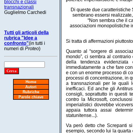
blocchi e classi
transnazionali
Di queste due caratteristiche
Guglielmo Carchedi
sembrano essersi realizzate, 
“Non sembra che il ca
associazioni monopolistiche in
Tutti gli articoli della
rubrica "Idee a
Si tratta di affermazioni piuttost
confronto"
(in tutti i
numeri di
Proteo
)
Quanto al “sorgere di associazio
mondo”
,
ci sembra al contrario
della tendenza evidenziata
immediatamente a che fare con i 
e con un enorme processo di conc
processi di concentrazione, in q
Home
a transnazionali per le quali 
Autori
inefficaci. Ed anche gli Antitr
Rubriche
consigli, soprattutto in questi 
Parole chiave
contro la Microsoft, conclusos
imperialistici dovrebbe vicevers
appaia tuttora assai determi
statunitense...).
Va però detto che Screpanti si 
esempio, secondo lui la quarta c