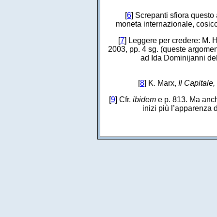
[
6
] Screpanti sfiora questo
moneta internazionale, cosicc
[
7
] Leggere per credere: M. 
2003, pp. 4 sg. (queste argoment
ad Ida Dominijanni de
[
8
] K. Marx,
Il Capitale,
[
9
] Cfr.
ibidem
e p. 813. Ma anche 
inizi più l’apparenza 