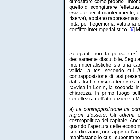
dimostrare come proprio l’inten
quello di scongiurare l’effettua
esiziale per il mantenimento, da
riserva), abbiano rappresentato 
lotta per l’egemonia valutaria 
conflitto interimperialistico. [
6
] M
Screpanti non la pensa così.
decisamente discutibile. Seguiam
interimperialistiche sia una ca
valida la tesi secondo cui
i
contrapposizione di tesi prese
dall’altra l’intrinseca tendenza
ravvisa in Lenin, la seconda i
chiarezza. In primo luogo sul
correttezza dell’attribuzione a M
a)
La contrapposizione tra conf
ragion d’essere
. Gli
odierni
co
cosmopolitica del capitale. Anc
quando l’apertura delle economie 
tale direzione, non appena l’accu
manifestano le crisi, subentrano