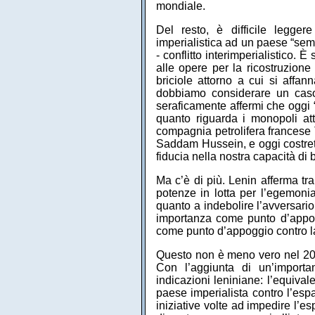
mondiale.
Del resto, è difficile legge
imperialistica ad un paese “sem
- conflitto interimperialistico. 
alle opere per la ricostruzione
briciole attorno a cui si affan
dobbiamo considerare un caso 
seraficamente affermi che oggi 
quanto riguarda i monopoli a
compagnia petrolifera francese To
Saddam Hussein, e oggi costret
fiducia nella nostra capacità di b
Ma c’è di più. Lenin afferma tra
potenze in lotta per l’egemonia,
quanto a indebolire l’avversari
importanza come punto d’appogg
come punto d’appoggio contro la
Questo non è meno vero nel 200
Con l’aggiunta di un’importan
indicazioni leniniane: l’equival
paese imperialista contro l’espa
iniziative volte ad impedire l’e