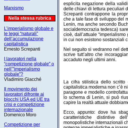
esplicita negazione della valid
Marxismo
delle chiavi di lettura peculia
Screpanti contrappone la propria
Nella stessa rubrica
che a tale fase di sviluppo del
Lenin, ma anche secondo Buchar
L’imperialismo globale e
socialdemocrazia tedesca) sare
le leggi “naturali”
cioè, dall’attuale “imperialism
dell’accumulazione
in cui non esistono sostanziali c
capitalistica
Ernesto Screpanti
Nel seguito si vedranno nel dett
scrive tutt’altro che incoraggia
I lavoratori nella
accaduto negli ultimi anni.
“competizione globale” o
nell’”imperialismo
globale”?
Vladimiro Giacché
La cifra stilistica dello scritt
capitalistica moderna non c’è ni
Il movimento dei
paragone e modello controfattual
lavoratori difronte ai
lo schema di Lenin, si può riu
blocchi USA ed UE tra
capire la realtà attuale dobbiam
crisi e competizione
internazionale
Ecco, appunto: dove ha sbagl
Domenico Moro
caratteristiche distintive d
monopolistiche internazionali che
Competizione per
potenze imperialistiche e inaspr