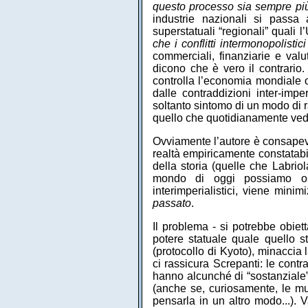
questo processo sia sempre più
industrie nazionali si passa 
superstatuali “regionali” quali l
che i conflitti intermonopolisti
commerciali, finanziarie e valu
dicono che è vero il contrario
controlla l’economia mondiale 
dalle contraddizioni inter-impe
soltanto sintomo di un modo di 
quello che quotidianamente ve
Ovviamente l’autore è consapevol
realtà empiricamente constatabil
della storia (quelle che Labrio
mondo di oggi possiamo osse
interimperialistici, viene mini
passato
.
Il problema - si potrebbe obiet
potere statuale quale quello st
(protocollo di Kyoto), minaccia
ci rassicura Screpanti: le contr
hanno alcunché di “sostanziale”,
(anche se, curiosamente, le mu
pensarla in un altro modo...).