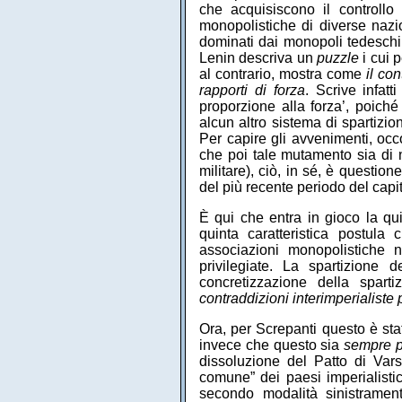
che acquisiscono il controllo
monopolistiche di diverse nazio
dominati dai monopoli tedeschi,
Lenin descriva un
puzzle
i cui 
al contrario, mostra come
il co
rapporti di forza
. Scrive infatt
proporzione alla forza’, poich
alcun altro sistema di spartizio
Per capire gli avvenimenti, occ
che poi tale mutamento sia di 
militare), ciò, in sé, è questi
del più recente periodo del capit
È qui che entra in gioco la quin
quinta caratteristica postula
associazioni monopolistiche n
privilegiate. La spartizione
concretizzazione della spar
contraddizioni interimperialiste
Ora, per Screpanti questo è st
invece che questo sia
sempre p
dissoluzione del Patto di Vars
comune” dei paesi imperialistic
secondo modalità sinistramen