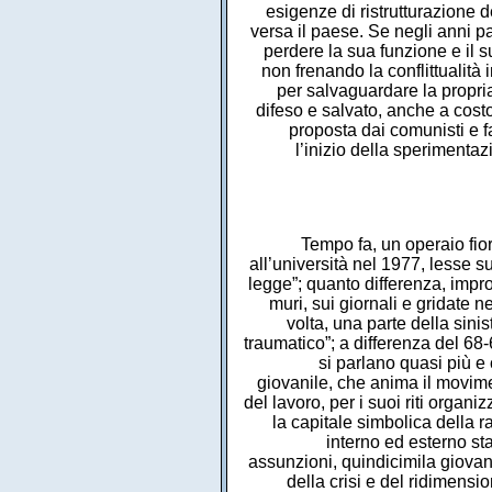
Tempo fa, un operaio fiorentino ha narrato lo stupore provato quando, recatosi ad un’assemblea all’università nel 1977, lesse sul muro dell’aula che la doveva ospitare la seguente scritta: “operaio chi legge”; quanto differenza, improvvisa e netta, con le parole di adulazione alla classe operaia scritte sui muri, sui giornali e gridate nei cortei fino a poco tempo prima26. Col movimento del ‘77, per la prima volta, una parte della sinistra considera “l’essere operaio un disvalore: è un mutamento radicale e traumatico”; a differenza del 68-69, nel 1977 gli operai e gli studenti sono spesso due soggetti “che non si parlano quasi più e che quando si parlano non si capiscono”27; in una parte di quel mondo giovanile, che anima il movimento, c’è un preciso e risentito rifiuto per la cultura operaia, per il mondo del lavoro, per i suoi riti organizzativi e le sue manifestazioni di lotta. A Torino, che è stata in quegli anni la capitale simbolica della rappresentazione della centralità operaia, un sotterraneo sommovimento interno ed esterno sta lavorando ad eroderla. Dal 1976, fino al 1978, alla Fiat sono riprese le assunzioni, quindicimila giovani operai e operaie entrano in fabbrica, è l’ultima grande chiamata prima della crisi e del ridimensionamento del numero dei lavoratori. “Alla Fiat i nuovi assunti sono molto diversi dagli immigrati degli anni sessanta: in maggioranza donne, mediamente più giovani e istruiti sono pienamente inseriti nel tessuto urbano È diverso il loro rapporto col lavoro, a partire dal motivo per cui si rifiutano di entrare in qualsiasi altra fabbrica che non sia la Fiat, infatti l’azienda torinese sembra capace di garantire una sicurezza del lavoro che non viene più valutata solo secondo i tradizionali criteri della retribuzione ma anche in base a quelli della quantità di lavoro, della difesa sindacale, dei più alti margini di discrezionalità che il lavoratore può ricavarsi”28. Più che agli operai tradizionali essi appaiono come “studenti travestiti da operai, femministe travestite da operaie, omosessuali travestiti da operai [cioè] soggetti sociali definiti che diventano anche operai”29. Questo accade mentre la propaganda comunista mette in atto l’ultima grande sovrarappresentazione della classe operaia, ormai diventata, visto che i comunisti stanno davanti alle porte del governo (ma non vi entreranno), una classe che si è fatta Stato e che quindi sa rinunciare ai suoi interessi particolari in nome di quelli generali e nazionali al fine di salvare l’economia, il paese, ecc. ecc. È evidente che si tratta di una rappr