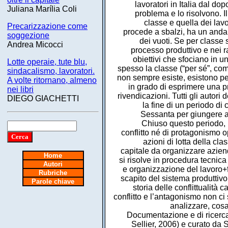
lavoratori in Italia dal do
Juliana Marília Coli
problema e lo risolvono. Il
classe e quella dei lavo
Precarizzazione come
procede a sbalzi, ha un andam
soggezione
dei vuoti. Se per classe
Andrea Micocci
processo produttivo e nei r
obiettivi che sfociano in 
Lotte operaie, tute blu,
spesso la classe (“per sé”, co
sindacalismo, lavoratori.
non sempre esiste, esistono però
A volte ritornano, almeno
in grado di esprimere una pr
nei libri
rivendicazioni. Tutti gli autori
DIEGO GIACHETTI
la fine di un periodo di 
Sessanta per giungere al
Chiuso questo periodo, 
conflitto né di protagonismo 
azioni di lotta della cl
capitale da organizzare azien
Home
si risolve in procedura tecnica
Autori
e organizzazione del lavoro+f
Rubriche
scapito del sistema produttivo
Parole chiave
storia delle conflittualità c
conflitto e l’antagonismo non ci
analizzare, cosa
Documentazione e di ricerca 
Sellier, 2006) e curato da 