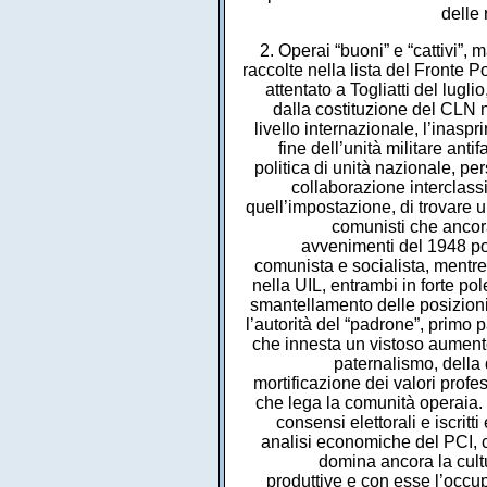
delle 
2. Operai “buoni” e “cattivi”, ma marginali Le elezioni del 18 aprile 1948, con la sconfitta delle sinistre raccolte nella lista del Fronte Popolare, e la netta affermazione della Democrazia Cristiana, il seguente attentato a Togliatti del luglio, segnavano la fine di quella politica di collaborazione di classe sancita dalla costituzione del CLN nella lotta di liberazione contro il nazifascismo; contemporaneamente, a livello internazionale, l’inasprirsi dei rapporti tra i due blocchi, dava inizio alla guerra fredda e sanciva fine dell’unità militare antifascista realizzatasi tra Unione Sovietica, Gran Bretagna e Stati Uniti. La politica di unità nazionale, perseguita anche dopo la guerra, aveva dato vita, sul piano sindacale, alla collaborazione interclassista per la ricostruzione del paese il quale cercava, negli ambiti stretti di quell’impostazione, di trovare uno spazio autonomo dai partiti, proposizione duramente contrastata dai comunisti che ancora concepivano il sindacato come cinghia di trasmissione del partito. Gli avvenimenti del 1948 posero fine all’unità sindacale, la CGIL divenne il sindacato a prevalenza comunista e socialista, mentre i cattolici si raccolsero nella CISL e i socialdemocratici e i repubblicani nella UIL, entrambi in forte polemica con la CGIL. Fin dai primi anni cinquanta inizia nelle fabbriche lo smantellamento delle posizioni di potere che ancora mantengono i comunisti e la CGIL per ripristinare l’autorità del “padrone”, primo passo verso una riorganizzazione in senso tayloristico della produzione, che innesta un vistoso aumento del rendimento de lavoro e della produzione. Sono anche gli anni del paternalismo, della discriminazione verso i lavoratori comunisti, socialisti, della CGIL, della mortificazione dei valori professionali e umani, della forzata rottura dei vincoli di solidarietà e amicizia che lega la comunità operaia. La CGIL, nel caso più emblematico della Fiat, è travolta, la FIOM perde consensi elettorali e iscritti e si trova ad avere un quadro interpretativo, mutuato in larga parte dalle analisi economiche del PCI, che risulta inadeguato. Nei congressi sindacali dei primi anni cinquanta domina ancora la cultura della crisi del capitalismo, della sua incapacità a sviluppare le forze produttive e con esse l’occupazione e la produzione, perché dominato dai monopoli, che conduce a una rappresentazione pauperistica della condizione dell’operaio. Sono però anche gli anni in cui, timidamente, nella CGIL si fa strada l’idea che si debba capire a fondo la trasformazione in atto nelle fabbriche e nel modo capitalistico di produzione e che il sindacato debba ricercare l’autonomia dai partiti. Due immagini contrapposte di operai vengono date dai mezzi d’informazione: quella “dell’operaio come elemento sovversivo, possibile fonte di sabotaggio o docile strumento di un sindacato volto a sovvertire l’ordine sociale” e quella “bravo” lavoratore scevro da passioni po