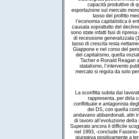
La sconfitta subita dai lavoratori con la firma dell’accordo, dopo la fatidica “marcia dei quarantamila”, rappresenta, per dirla con Piero Fassino, la fine di “un’epoca della storia del sindacato”, quello conflittuale e antagonista degli anni settanta. L’anima antagonista andava sostituita, dice il segretario dei DS, con quella contrattualista, questo esigeva una revisione profonda degli obiettivi, alcuni andavano abbandonati, altri introdotti: “competitività, produttività”, “adeguamento di diritti e condizioni di lavoro all’evoluzione della struttura produttiva e dei mercati”, “part-time, mobilità interna e esterna”. Superato ancora il difficile scoglio rappresentato dallo scontro sulla scala mobile del 1984, per fortuna, nel 1993, -conclude Fassino- finalmente il travaglio sindacale, apertosi sulla fine degli anni Settanta, giungeva positivamente a termine con la concertazione e l’accordo del 23 luglio 199334. Se gli anni settanta passano alla storia come gli anni della democrazia dei consigli, gli anni ottanta segnano il ritorno del comando verticistico delle direzioni sindacali, con conseguente diminuzione della democrazia interna e il venir meno del peso del rapporti di rappresentanza, elemento sostanziale della democrazia dei consigli, “fino al baratto degli interessi dei lavoratori con quelli del sindacato”35. Il sindacato dei consigli era legittimato nell’agire da un mandato attribuito dai lavoratori. La legittimazione è ora ricercata nelle istituzioni, è come se gli fosse conferita dallo Stato, invece che dai lavoratori, dal suo essere riconosciuto dalle istituzioni statali, governative, partitiche, padronali. Questo tipo di riconoscimento istituzionale richiede la partecipazione cogestiva e concertativa ai progetti di gestione e di ristrutturazione capitalistica. Certo questo tipo di sindacato e di sindacalismo ha pur sempre bisogno di mantenere un rapporto di consenso con la base e coi militanti e gli iscritti, senza i quali sarebbe completamente delegittimato, quindi deve “mantenere aperti spazi e prospettive ipotetiche a quelle sacche di iscritti e simpatizzanti, specie nella CGIL, che ancora credono nella necessità del conflitto sociale”36. Sulla strada della realizzazione, quel progetto incontra sacche di resistenza notevoli e consapevoli, nel pubblico impiego: macchinisti delle ferrovie, insegnanti, ospedalieri, tra i metalmeccanici. Si mescolano forme di lotta che si avvalgono dell’appoggio di comitati di lotta esterni al sindacato, oppure fanno riferimento a settori antagonisti e conflittuali ancora dentro le strutture sindacali. Si tratta spesso di lotte significative, di resistenze generose, che hanno però difficoltà a generalizzarsi e che nella maggior parte dei casi non sedimentano organizzazione duratura e permanente né fuori né dentro i sindacati. Altro momento significativo di scontro, anche dentro i sindacati confederali, è dato dal refere