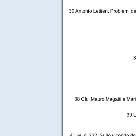
30 Antonio Lettieri, Problemi del
3
38 Cfr., Mauro Magatti e Mari
39 L
41 Ivi, p. 232. Sulle vicende d