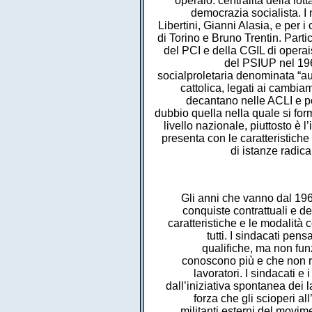
Gli anni che vanno dal 1968 al 1973 sono stati definiti della conflittualità permanente, delle grandi conquiste contrattuali e dei diritti civili in fabbrica, dell’organizzazione autonoma dei lavoratori. Le caratteristiche e le modalità con le quali si presenta alla lotta il movimento operaio nel 1969 stupisce tutti. I sindacati pensano di poter gestire il conflitto riconducendolo a una contrattazione sulle qualifiche, ma non funziona, si trovano ben presto scavalcati di un’ondata spontanea che non conoscono più e che non riconosce automaticamente i sindacati come legittimi rappresentanti dei lavoratori. I sindacati e i partiti di sinistra “apparivano in quel momento sulla difensiva, spiazzati dall’iniziativa spontanea dei lavoratori in difficoltà nell’elaborare strategie rivendicative adeguate alla forza che gli scioperi all’improvviso avevano manifestato”11. Di questa situazione approfittano i militanti esterni del movimento studentesco, che si fanno interpreti del radicalismo e del ribellismo diffusi fra gli operai e si mettono a loro disposizione. L’incontro con gli operai, soprattutto coi giovani, è facilitato oltre che da fattori anagrafici, “dalla condivisione del modi di vestire e del taglio dei capelli, della musica, dei film e dei fumetti, insomma di alcuni dei caratteri di una cultura giovanile di massa sempre più diffusa”12. Il fenomeno dello scavalcamento ha una particolare rilevanza a Torino, alla Fiat dove, per tante ragioni, il sindacato è più debole. C’è stato un momento, nella primavera-estate e in parte nell’autunno del 1969 in cui il movimento di lotta degli operai, a Torino e alla Fiat, sfugge al controllo sindacale. Le testimonianze in proposito smentiscono categoricamente quanto afferma Bruno Trentin, ricordando i fatti trent’anni dopo. Egli erroneamente parla di “definitiva sconfitta dell’ “estremismo populista” nell’estate del 1969, proprio a partire da Torino”13, proprio i mesi in cui invece, un militante della FIOM-CGIL, che ben conosce la situazione alla Fiat esprime la sua preoccupazione “per la grossa capacità di conquista che stava ottenendo Lotta Continua e gli altri”14. Nell’estate del 1969, ha ammesso in seguito Sergio Garavini, “la gestione degli scioperi non l’avevamo noi, l’aveva Lotta Continua”15. Non mancano altre gustose testimonianze raccolte sul campo, come quella del già citato Aldo Surdo che racconta l’episodio che si svolge in pieno autunno caldo, quando un corteo interno percorre le officine di Mirafiori: “gli estremisti percorsero le carrozzerie per portare gli operai in sala mansa, sono passati rovesciando tutti gli scalda rancio, i baracchini. Siamo partiti per andare ad affrontare costoro. Però ci troviamo io, Carpo, forse Cravero, ed