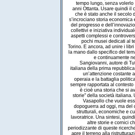
tempo lungo, senza volerlo 
anni Ottanta. Usare quindi il 
che è stato anche il secolo d
s’incrociano storia economica e 
del progresso e dell’innovazio
collettivi e iniziativa individu
aspetti complessi e controversi
pochi musei dedicati al t
Torino. E ancora, ad unire i li
la mano dallo specifico del tema
e continuamente nel
Sangiovanni, autore di Tut
italiana della prima repubblica 
un’attenzione costante a 
operaia e la battaglia politic
sempre rapportata al contesto e
è cioè una storia che si a
storie” della società italian
Vasapollo che vuole ess
dopoguerra ad oggi, ma del ca
strutturali, economiche e cu
lavoratrice. Una sintesi, quind
altre storie e cornici 
periodizzante di queste ricerche:
apre il terreno alla ristruttur