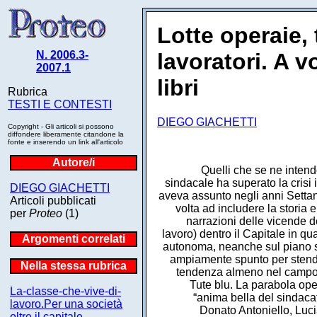
Lotte operaie, 
N. 2006.3-
lavoratori. A v
2007.1
libri
Rubrica
TESTI E CONTESTI
DIEGO GIACHETTI
Copyright - Gli articoli si possono
diffondere liberamente citandone la
fonte e inserendo un link all'articolo
Autore/i
Quelli che se ne intend
sindacale ha superato la crisi 
DIEGO GIACHETTI
aveva assunto negli anni Settant
Articoli pubblicati
volta ad includere la storia 
per
Proteo
(1)
narrazioni delle vicende de
lavoro) dentro il Capitale in q
Argomenti correlati
autonoma, neanche sul piano stor
ampiamente spunto per stende
Nella stessa rubrica
tendenza almeno nel campo del
Tute blu. La parabola oper
La-classe-che-vive-di-
“anima bella del sindaca
lavoro.Per una società
Donato Antoniello, Luci
oltre il capitale