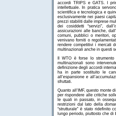
accordi TRIPS e GATS. I primi
intellettuale. In pratica servon
scientifica e tecnologica e quind
esclusivamente nei paesi capit
prezzi stabiliti dalle imprese mu
dei cosiddetti “servizi”, dall
assicurazioni alle banche, dall’
comuni, pubblici o meritori, o
venivano forniti o regolamenta
rendere competitivi i mercati de
multinazionali anche in questi se
Il WTO è forse lo strumento 
multinazionali sono intervenu
definizione degli accordi intern
ha in parte sostituito le ca
all’espansione e all’accumulaz
sfruttati.
Quanto all’IMF, questo monte di 
per rispondere alle critiche soll
le quali in passato, in osseq
restrizioni dal lato della
doma
“strutturale” è stato ridefinito c
lungo periodo, piuttosto che di 