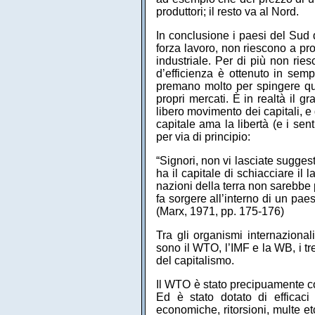
produttori; il resto va al Nord.
In conclusione i paesi del Sud 
forza lavoro, non riescono a pro
industriale. Per di più non rie
d’efficienza è ottenuto in semp
premano molto per spingere quel
propri mercati. È in realtà il g
libero movimento dei capitali, e 
capitale ama la libertà (e i sen
per via di principio:
“Signori, non vi lasciate suggest
ha il capitale di schiacciare il l
nazioni della terra non sarebbe p
fa sorgere all’interno di un pa
(Marx, 1971, pp. 175-176)
Tra gli organismi internazional
sono il WTO, l’IMF e la WB, i tr
del capitalismo.
Il WTO è stato precipuamente co
Ed è stato dotato di efficaci s
economiche, ritorsioni, multe et