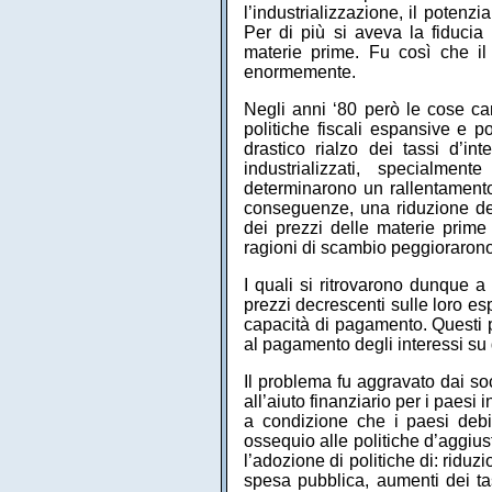
l’industrializzazione, il potenz
Per di più si aveva la fiducia d
materie prime. Fu così che i
enormemente.
Negli anni ‘80 però le cose ca
politiche fiscali espansive e p
drastico rialzo dei tassi d’int
industrializzati, specialmen
determinarono un rallentamento
conseguenze, una riduzione d
dei prezzi delle materie prime 
ragioni di scambio peggioraron
I quali si ritrovarono dunque a
prezzi decrescenti sulle loro es
capacità di pagamento. Questi pa
al pagamento degli interessi su 
Il problema fu aggravato dai soc
all’aiuto finanziario per i paesi
a condizione che i paesi debito
ossequio alle politiche d’aggi
l’adozione di politiche di: riduz
spesa pubblica, aumenti dei tass