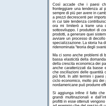
Così accade che i paesi che
fronteggiare una tendenza al 
sempre di più per avere in cam
a prezzi decrescenti per importa
in cui tale tendenza contribuisc
ora mi limiterò a trarre una
sottosviluppo. I produttori di
co
prodotti, a generare quei siste
avviare un processo di decollo 
specializzazione. La storia ha 
ridenominata “teoria degli
svant
Ma ci sono anche problemi di 
bassa elasticità della domanda 
della crescita economica dei pa
anche caratterizzati da basse e
che oscillazioni delle quantità
più forti. In altri termini i pae
ciclo economico, molto più dei 
nordamericane può produrre effe
Si aggiunga infine il fatto che
grandi multinazionali e dall’
profitti in esse ottenuti vengo
ad esempio che del prezzo di un