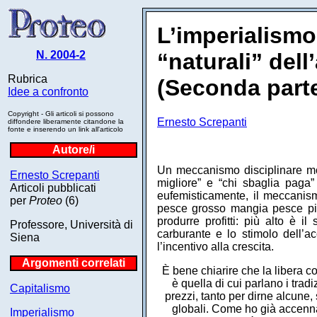
L’imperialismo 
N. 2004-2
“naturali” del
Rubrica
(Seconda part
Idee a confronto
Copyright - Gli articoli si possono
Ernesto Screpanti
diffondere liberamente citandone la
fonte e inserendo un link all'articolo
Autore/i
Un meccanismo disciplinare mol
Ernesto Screpanti
migliore” e “chi sbaglia pag
Articoli pubblicati
eufemisticamente, il meccanism
per
Proteo
(6)
pesce grosso mangia pesce picc
produrre profitti: più alto è il
Professore, Università di
carburante e lo stimolo dell’ac
Siena
l’incentivo alla crescita.
Argomenti correlati
È bene chiarire che la libera 
è quella di cui parlano i tradiz
Capitalismo
prezzi, tanto per dirne alcune,
globali. Come ho già accenna
Imperialismo