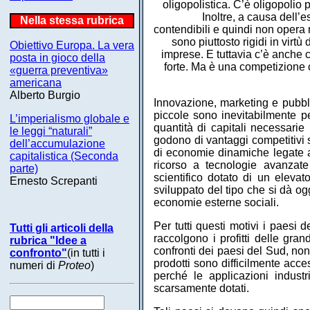
oligopolistica. C’è oligopolio 
Inoltre, a causa dell’e
Nella stessa rubrica
contendibili e quindi non opera
sono piuttosto rigidi in virtù
Obiettivo Europa. La vera
imprese. E tuttavia c’è anche c
posta in gioco della
forte. Ma è una competizione c
«guerra preventiva»
americana
Alberto Burgio
Innovazione, marketing e pubbli
piccole sono inevitabilmente p
L’imperialismo globale e
quantità di capitali necessarie
le leggi “naturali”
godono di vantaggi competitivi 
dell’accumulazione
di economie dinamiche legate a
capitalistica (Seconda
ricorso a tecnologie avanzat
parte)
scientifico dotato di un eleva
Ernesto Screpanti
sviluppato del tipo che si dà og
economie esterne sociali.
Per tutti questi motivi i paesi 
Tutti gli articoli della
raccolgono i profitti delle gra
rubrica "Idee a
confronti dei paesi del Sud, nono
confronto"
(in tutti i
prodotti sono difficilmente acc
numeri di
Proteo
)
perché le applicazioni indust
scarsamente dotati.