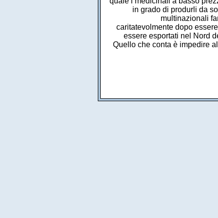
quale i medicinali a basso pre
in grado di produrli da s
multinazionali f
caritatevolmente dopo essere 
essere esportati nel Nord d
Quello che conta è impedire all