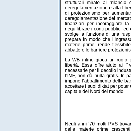
strutturali mirate al “rilancio
deregolamentazione e alla liber
di protezionismo per aumentare
deregolamentazione dei mercati d
finanziari per incoraggiare la
riequilibrare i conti pubblici 
svolge la funzione di una ruspa
prepara in modo che l’ingresso 
materie prime, rende flessibil
abbattere le barriere protezionis
La WB infine gioca un ruolo pi
libertà. Essa offre aiuto ai PV
necessarie per il decollo indust
l’IMF, non dà nulla gratis. In 
impone l’abbattimento delle bar
accettare i suoi diktat per poter 
capitale del Nord del mondo.
Negli anni ‘70 molti PVS trovar
delle materie prime crescent