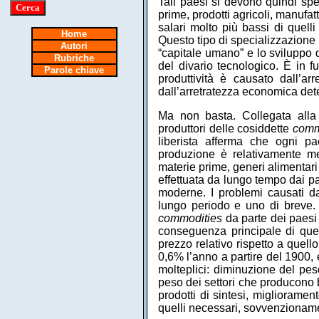
Tali paesi si devono quindi sp
prime, prodotti agricoli, manufa
salari molto più bassi di quelli
Home
Questo tipo di specializzazione 
Autori
“capitale umano” e lo sviluppo 
Rubriche
del divario tecnologico. È in 
Parole chiave
produttività è causato dall’ar
dall’arretratezza economica dete
Ma non basta. Collegata alla 
produttori delle cosiddette
comm
liberista afferma che ogni pa
produzione è relativamente me
materie prime, generi alimentari 
effettuata da lungo tempo dai pa
moderne. I problemi causati d
lungo periodo e uno di breve. 
commodities
da parte dei paesi 
conseguenza principale di que
prezzo relativo rispetto a quello
0,6% l’anno a partire del 1900,
molteplici: diminuzione del pes
peso dei settori che producono b
prodotti di sintesi, migliorame
quelli necessari, sovvenzionamen