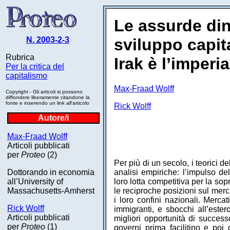
Le assurde din
N. 2003-2-3
sviluppo capit
Rubrica
Irak è l’imperi
Per la critica del
capitalismo
Max-Fraad Wolff
Copyright - Gli articoli si possono
diffondere liberamente citandone la
fonte e inserendo un link all'articolo
Rick Wolff
Autore/i
Max-Fraad Wolff
Articoli pubblicati
per
Proteo
(2)
Per più di un secolo, i teorici
Dottorando in economia
analisi empiriche: l’impulso de
all’University of
loro lotta competitiva per la so
Massachusetts-Amherst
le reciproche posizioni sul merca
i loro confini nazionali. Merca
Rick Wolff
immigranti, e sbocchi all’estero
Articoli pubblicati
migliori opportunità di succes
per
Proteo
(1)
governi prima facilitino e poi