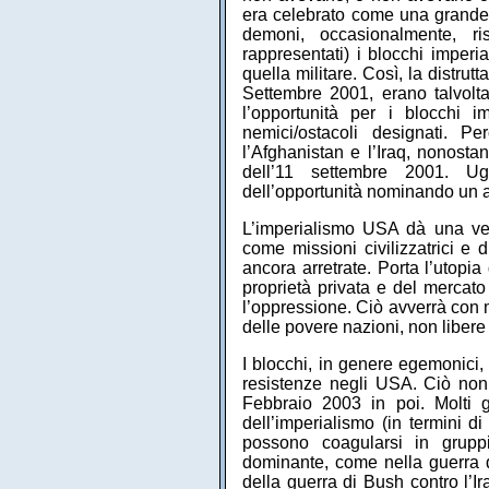
era celebrato come una grande 
demoni, occasionalmente, ri
rappresentati) i blocchi imperia
quella militare. Così, la distrut
Settembre 2001, erano talvolta
l’opportunità per i blocchi i
nemici/ostacoli designati. P
l’Afghanistan e l’Iraq, nonost
dell’11 settembre 2001. Ug
dell’opportunità nominando un a
L’imperialismo USA dà una ver
come missioni civilizzatrici e 
ancora arretrate. Porta l’utopia
proprietà privata e del mercato
l’oppressione. Ciò avverrà con m
delle povere nazioni, non libere
I blocchi, in genere egemonici
resistenze negli USA. Ciò non
Febbraio 2003 in poi. Molti 
dell’imperialismo (in termini d
possono coagularsi in grupp
dominante, come nella guerra d
della guerra di Bush contro l’Ir