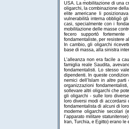
USA. La mobilitazione di una cr
oligarchi, la combinazione della
elite americane li posizionava
vulnerabilità interna obbligò gli
casi, specialmente con i fondam
mobilitazione delle masse contro
fecero supportò fortemente e
fondamentaliste, per resistere a
In cambio, gli oligarchi ricevet
base di massa, alla sinistra inte
L’alleanza non era facile a cau
famiglia reale Saudita, avevano
fondamentalisti. Lo stesso val
dipendenti. In queste condizioni
nemici dell’Islam in altre part
organizzazioni fondamentalisti, 
sollevare altri oligarchi che pot
gli oligarchi - sulle loro diver
loro diversi modi di accordarsi
fondamentalista di alcuni di loro. 
moderne oligarchie secolari (e
l’apparato militare statunitense)
Iran, Turchia, e Egitto) erano le