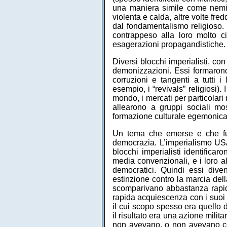
una maniera simile come nemici
violenta e calda, altre volte fred
dal fondamentalismo religioso. C
contrappeso alla loro molto c
esagerazioni propagandistiche.
Diversi blocchi imperialisti, co
demonizzazioni. Essi formarono 
corruzioni e tangenti a tutti i 
esempio, i “revivals” religiosi)
mondo, i mercati per particolari 
allearono a gruppi sociali mos
formazione culturale egemonica 
Un tema che emerse e che fu 
democrazia. L’imperialismo USA
blocchi imperialisti identificaro
media convenzionali, e i loro al
democratici. Quindi essi diven
estinzione contro la marcia del
scomparivano abbastanza rapi
rapida acquiescenza con i suoi b
il cui scopo spesso era quello 
il risultato era una azione milit
non avevano, o non avevano con