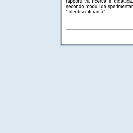
rapporti tra ricerca e didatti
secondo moduli da sperimentare
“interdisciplinarità”.