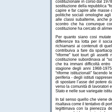
costituzionale in corso dal 197
sostituzione della repubblica “f
capire e far capire alle masse 
politiche sociali omologhe agli 
alle classi subalterne, anche p
scontro che ha comunque come o
costituzione ha cercato di alime
Per quanto siano cosi mutate 
differenze tra lotta per il soc
richiamarsi ai contenuti di quel
contribuiva a fare da spartiac
“riforme” tuot tourt gli asset
costituzione subordinava al “so
che tra immani difficoltà entro
stagione degli anni 1968-1975,
“riforme istituzionali” facendo 
periferia - degli istituti rappre
di spostare l’asse del potere da
verso la comunità di lavoratori e
Stato e nelle sue variegate istitu
In tal senso quello che viene 
risaltava come il tentativo di po
legittimava con la pienezza del