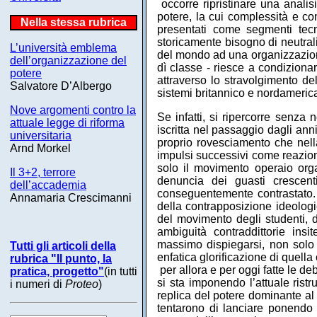
occorre ripristinare una analisi
potere, la cui complessità e c
Nella stessa rubrica
presentati come segmenti tecn
storicamente bisogno di neutral
L’università emblema
del mondo ad una organizzazione 
dell’organizzazione del
dì classe - riesce a condiziona
potere
attraverso lo stravolgimento de
Salvatore D’Albergo
sistemi britannico e nordameric
Nove argomenti contro la
Se infatti, si ripercorre senza
attuale legge di riforma
iscritta nel passaggio dagli ann
universitaria
proprio rovesciamento che nell
Arnd Morkel
impulsi successivi come reazion
solo il movimento operaio org
Il 3+2, terrore
denuncia dei guasti crescenti
dell’accademia
conseguentemente contrastato. 
Annamaria Crescimanni
della contrapposizione ideologi
del movimento degli studenti, d
ambiguità contraddittorie insi
massimo dispiegarsi, non solo 
Tutti gli articoli della
enfatica glorificazione di quella
rubrica "Il punto, la
per allora e per oggi fatte le de
pratica, progetto"
(in tutti
si sta imponendo l’attuale ristr
i numeri di
Proteo
)
replica del potere dominante al 
tentarono di lanciare ponendo u