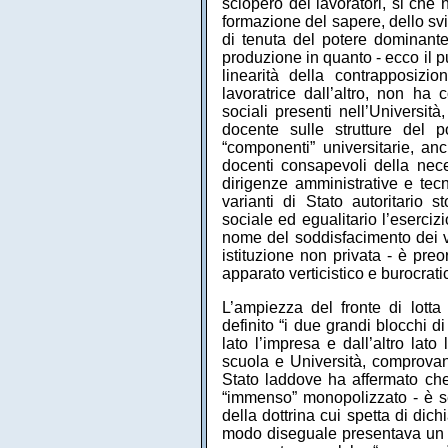
sciopero dei lavoratori, si che 
formazione del sapere, dello svi
di tenuta del potere dominante
produzione in quanto - ecco il pu
linearità della contrapposiz
lavoratrice dall’altro, non ha 
sociali presenti nell’Universi
docente sulle strutture del 
“componenti” universitarie, 
docenti consapevoli della nece
dirigenze amministrative e tec
varianti di Stato autoritario s
sociale ed egualitario l’eserciz
nome del soddisfacimento dei val
istituzione non privata - è pre
apparato verticistico e burocrati
L’ampiezza del fronte di lotta
definito “i due grandi blocchi 
lato l’impresa e dall’altro lat
scuola e Università, comprovand
Stato laddove ha affermato che
“immenso” monopolizzato - è se
della dottrina cui spetta di dich
modo diseguale presentava un i