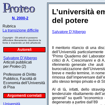
L’università e
N. 2000-2
del potere
Rubrica
La transizione difficile
Salvatore D’Albergo
Copyright - Gli articoli si possono
diffondere liberamente citandone la
fonte e inserendo un link all'articolo
Il meritorio rilancio di una di
Autore/i
dell’Università particolarmente 
“Primo Quaderno del Laboratorio 
Salvatore D’Albergo
critici di A. Crescimanni e di A
Articoli pubblicati
riferimento generale che aiuti
per
Proteo
(2)
burocratizzazione dell’Università
breve e medio termine, in nome 
Professore di Diritto
rimossa dall’imperversare dall’
Pubblico, Facoltà di
allo stesso tempo privato e di St
Economia dell’Università
di Pisa
Al di là, infatti, dello strav
tendenziale ribaltamento dell’ass
Argomenti correlati
generali” su quelli “economico -
degenerato a partire dall’89
Università