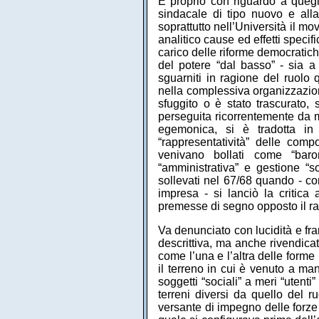
E proprio con riguardo a quegl
sindacale di tipo nuovo e alla 
soprattutto nell’Università il m
analitico cause ed effetti specif
carico delle riforme democratich
del potere “dal basso” - sia a 
sguarniti in ragione del ruolo 
nella complessiva organizzazion
sfuggito o è stato trascurato,
perseguita ricorrentemente da m
egemonica, si è tradotta in
“rappresentatività” delle comp
venivano bollati come “baron
“amministrativa” e gestione “so
sollevati nel 67/68 quando - co
impresa - si lanciò la critica
premesse di segno opposto il rap
Va denunciato con lucidità e fra
descrittiva, ma anche rivendicat
come l’una e l’altra delle forme
il terreno in cui è venuto a man
soggetti “sociali” a meri “utent
terreni diversi da quello del r
versante di impegno delle forze 