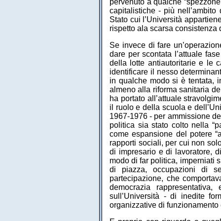
pervenuto a qualche “spezzone” 
capitalistiche - più nell’ambito
Stato cui l’Università appartien
rispetto ala scarsa consistenza 
Se invece di fare un’operazion
dare per scontata l’attuale fase
della lotte antiautoritarie e le
identificare il nesso determinan
in qualche modo si è tentata, i
almeno alla riforma sanitaria de
ha portato all’attuale stravolgi
il ruolo e della scuola e dell’U
1967-1976 - per ammissione dello
politica sia stato colto nella
come espansione del potere “asc
rapporti sociali, per cui non sol
di impresario e di lavoratore, d
modo di far politica, imperniati
di piazza, occupazioni di se
partecipazione, che comportava
democrazia rappresentativa, 
sull’Università - di inedite fo
organizzative di funzionamento de