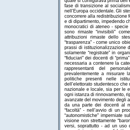
quale si configurava prima dell’
fase di transizione al socialis
nell’Europa occidentale. Gli ste
concorrere alla redistribuzione fo
e di dipartimento, impedendo che
monocratici di ateneo - specie 
sono rimaste “invisibili” com
attribuzioni rimaste dello s
“trasparenza” - come unico obiet
prassi di istituzionalizzazione
solamente “registrate” in organi
“fiduciari” dei docenti di “prim
necessaria a contenere la catego
rappresentanti del personale
prevalentemente a misurare la
politiche presenti nelle ist
dell’elettorato studentesco che 
nazionale e locale, sia per le e
ogni istanza di rinnovamento, ri
avanzate del movimento degli an
da una parte dei docenti al m
“facoltà” - nell’avvio di un pro
“autonomistiche” imperniate su
visione non strettamente “baro
versi, soprattutto - ad un uso