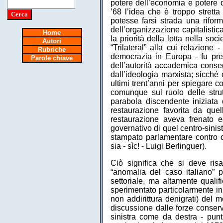
potere dell’economia e potere d
’68 l’idea che è troppo stretta 
potesse farsi strada una riform
dell’organizzazione capitalistica
Home
la priorità della lotta nella so
Autori
“Trilateral” alla cui relazione 
Rubriche
democrazia in Europa - fu pre
Parole chiave
dell’autorità accademica conseg
dall’ideologia marxista; sicché
ultimi trent’anni per spiegare c
comunque sul ruolo delle strutt
parabola discendente iniziata 
restaurazione favorita da quel
restaurazione aveva frenato 
governativo di quel centro-sinist
stampato parlamentare contro 
sia - sìc! - Luigi Berlinguer).
Ciò significa che si deve ris
“anomalia del caso italiano”
settoriale, ma altamente qualif
sperimentato particolarmente in 
non addirittura denigrati) del 
discussione dalle forze conserv
sinistra come da destra - punt