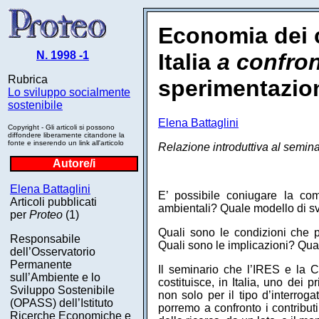
Economia dei c
N. 1998 -1
Italia
a confron
Rubrica
sperimentazio
Lo sviluppo socialmente
sostenibile
Elena Battaglini
Copyright - Gli articoli si possono
diffondere liberamente citandone la
fonte e inserendo un link all'articolo
Relazione introduttiva al semina
Autore/i
Elena Battaglini
E’ possibile coniugare la comp
Articoli pubblicati
ambientali? Quale modello di sv
per
Proteo
(1)
Quali sono le condizioni che p
Responsabile
Quali sono le implicazioni? Qual
dell’Osservatorio
Permanente
Il seminario che l’IRES e la C
sull’Ambiente e lo
costituisce, in Italia, uno dei 
Sviluppo Sostenibile
non solo per il tipo d’interrog
(OPASS) dell’Istituto
porremo a confronto i contribut
Ricerche Economiche e