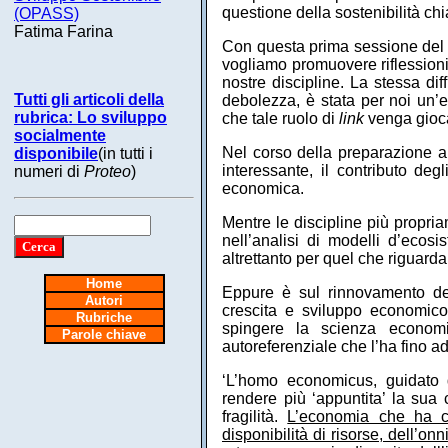
questione della sostenibilità ch
(OPASS)
Fatima Farina
Con questa prima sessione del se
vogliamo promuovere riflessioni 
nostre discipline. La stessa dif
Tutti gli articoli della
debolezza, è stata per noi un’es
rubrica: Lo sviluppo
che tale ruolo di
link
venga gioca
socialmente
Nel corso della preparazione a
disponibile
(in tutti i
interessante, il contributo deg
numeri di
Proteo
)
economica.
Mentre le discipline più propr
nell’analisi di modelli d’ecos
altrettanto per quel che riguard
Home
Eppure è sul rinnovamento de
Autori
crescita e sviluppo economico c
Rubriche
spingere la scienza economic
Parole chiave
autoreferenziale che l’ha fino ad 
‘L’homo economicus, guidato d
rendere più ‘appuntita’ la sua
fragilità.
L’economia che ha cont
disponibilità di risorse, dell’o