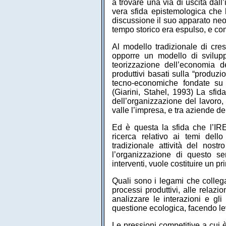
a trovare una via di uscita dall’
vera sfida epistemologica che l
discussione il suo apparato neo-
tempo storico era espulso, e con
Al modello tradizionale di cre
opporre un modello di svilupp
teorizzazione dell’economia d
produttivi basati sulla “produz
tecno-economiche fondate su cic
(Giarini, Stahel, 1993) La sfida
dell’organizzazione del lavoro,
valle l’impresa, e tra aziende dell
Ed è questa la sfida che l’IRES
ricerca relativo ai temi dell
tradizionale attività del nostr
l’organizzazione di questo se
interventi, vuole costituire un p
Quali sono i legami che collegan
processi produttivi, alle relazi
analizzare le interazioni e gli
questione ecologica, facendo lev
Le pressioni competitive a cui