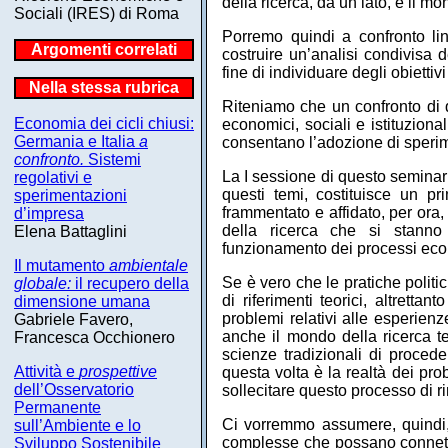
della ricerca, da un lato, e il 
Sociali (IRES) di Roma
Porremo quindi a confronto lin
Argomenti correlati
costruire un’analisi condivisa 
fine di individuare degli obiettiv
Nella stessa rubrica
Riteniamo che un confronto di qu
Economia dei cicli chiusi:
economici, sociali e istituziona
Germania e Italia
a
consentano l’adozione di sperim
confronto.
Sistemi
La I sessione di questo seminario
regolativi e
questi temi, costituisce un pr
sperimentazioni
frammentato e affidato, per ora,
d’impresa
della ricerca che si stann
Elena Battaglini
funzionamento dei processi eco
Il mutamento
ambientale
Se è vero che le pratiche politi
globale:
il recupero della
di riferimenti teorici, altretta
dimensione umana
problemi relativi alle esperienz
Gabriele Favero,
anche il mondo della ricerca te
Francesca Occhionero
scienze tradizionali di proce
Attività e
prospettive
questa volta è la realtà dei pro
dell’Osservatorio
sollecitare questo processo di 
Permanente
Ci vorremmo assumere, quindi, 
sull’Ambiente e lo
complesse che possano connettere
Sviluppo Sostenibile