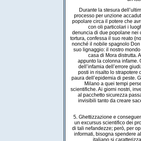
Durante la stesura dell’ult
processo per unzione accaduto
popolare circa il potere che av
con oli particolari i lu
denuncia di due popolane nei c
tortura, confessa il suo reato 
nonché il nobile spagnolo Don 
suo lignaggio: il nostro mondo n
casa di Mora distrutta. 
appunto la colonna infame. 
dell’infamia dell’errore giud
posti in risalto lo strapotere
paura dell’epidemia di peste. Gl
Milano a quei tempi perse
scientifiche. Ai giorni nostri, i
al pacchetto sicurezza passa
invisibili tanto da creare sa
5. Ghettizzazione e conseguenz
un excursus scientifico dei pr
di tali nefandezze; però, per o
informati, bisogna spendere a
italiano si caratterizz