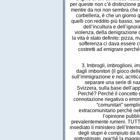
per queste non c’è distinzione 
mentre da noi non sembra che si
corbelleria, è che un giorno 
quelli con reddito più basso, se 
dell’incultura e dell’ign
violenza, della denigrazione di
la vita è stato definito: pizza
sofferenza ci dava essere ch
costretti ad emigrare perché
3. Imbrogli, imbroglioni, i
dagli imbonitori (il gioco del
sull’immigrazione e noi, acriti
separare una serie di na
Svizzera, sulla base dell’ap
Perché? Perché il concetto 
connotazione negativa o erron
“comunitari” sempl
extracomunitario perché nel
l’opinione pubbl
prevalentemente rumeni. TUTTO
insediato il ministero dell’Inter
degli stupri è compiuto da 
sottostimato, poiché la maggio