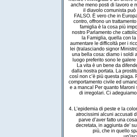
anche meno posti di lavoro e m
il diavolo comunista pu
FALSO. È vero che in Europa 
contro, offrono un trattamento 
famiglia è la cosa più impor
nostro Parlamento che cattoli
la Famiglia, quella con l
aumentare le difficoltà per i r
lei (tralasciando signor Minis
una bella cosa: diamo i soldi 
luogo preferito sono le galere
La vita è un bene da difender
dalla nostra portata. La prostit
così non c’è più questa piaga. 
comportamento civile ed umano. 
e a manca! Per quanto Maroni si 
di irregolari. Ci adeguiam
4. L’epidemia di peste e la col
atrocissimi alcuni accusati d
parve d’aver fatto una co
decretata, in aggiunta de’ su
più, che in quello s
un’isc