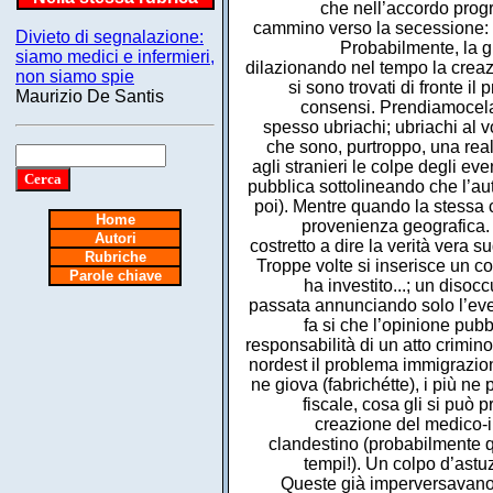
che nell’accordo prog
cammino verso la secessione: la
Divieto di segnalazione:
Probabilmente, la g
siamo medici e infermieri,
dilazionando nel tempo la creazi
non siamo spie
si sono trovati di fronte i
Maurizio De Santis
consensi. Prendiamocela 
spesso ubriachi; ubriachi al
che sono, purtroppo, una rea
agli stranieri le colpe degli ev
pubblica sottolineando che l’au
poi). Mentre quando la stessa c
Home
provenienza geografica. E
Autori
costretto a dire la verità vera s
Rubriche
Troppe volte si inserisce un c
Parole chiave
ha investito...; un disoc
passata annunciando solo l’even
fa si che l’opinione pubb
responsabilità di un atto crimi
nordest il problema immigrazione
ne giova (fabrichétte), i più ne
fiscale, cosa gli si può
creazione del medico-i
clandestino (probabilmente qu
tempi!). Un colpo d’astuz
Queste già imperversavano i