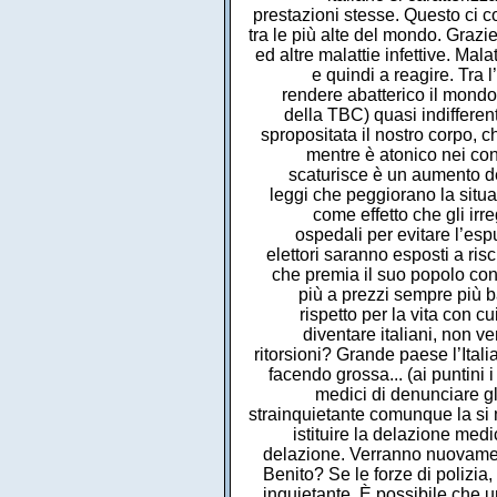
prestazioni stesse. Questo ci co
tra le più alte del mondo. Grazi
ed altre malattie infettive. Mal
e quindi a reagire. Tra l’
rendere abatterico il mondo 
della TBC) quasi indifferen
spropositata il nostro corpo, c
mentre è atonico nei conf
scaturisce è un aumento de
leggi che peggiorano la situ
come effetto che gli ir
ospedali per evitare l’espu
elettori saranno esposti a ri
che premia il suo popolo con 
più a prezzi sempre più b
rispetto per la vita con 
diventare italiani, non v
ritorsioni? Grande paese l’Ita
facendo grossa... (ai puntini 
medici di denunciare gl
strainquietante comunque la si me
istituire la delazione med
delazione. Verranno nuovamente
Benito? Se le forze di polizia,
inquietante. È possibile che u