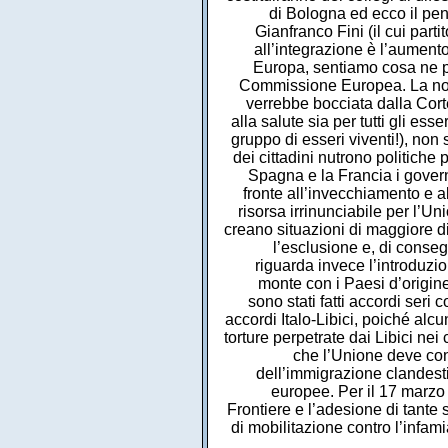
di Bologna ed ecco il pens
Gianfranco Fini (il cui part
all’integrazione è l’aumento 
Europa, sentiamo cosa ne pen
Commissione Europea. La norm
verrebbe bocciata dalla Corte
alla salute sia per tutti gli e
gruppo di esseri viventi!), non 
dei cittadini nutrono politiche 
Spagna e la Francia i govern
fronte all’invecchiamento e a
risorsa irrinunciabile per l’U
creano situazioni di maggiore d
l’esclusione e, di consegu
riguarda invece l’introduzi
monte con i Paesi d’origine
sono stati fatti accordi seri
accordi Italo-Libici, poiché al
torture perpetrate dai Libici nei
che l’Unione deve contr
dell’immigrazione clandestin
europee. Per il 17 marzo
Frontiere e l’adesione di tant
di mobilitazione contro l’infam