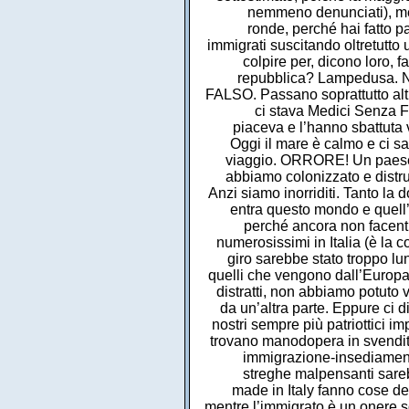
nemmeno denunciati), ment
ronde, perché hai fatto 
immigrati suscitando oltretutto 
colpire per, dicono loro, 
repubblica? Lampedusa. Non
FALSO. Passano soprattutto altrov
ci stava Medici Senza 
piaceva e l’hanno sbattuta 
Oggi il mare è calmo e ci s
viaggio. ORRORE! Un paese p
abbiamo colonizzato e distru
Anzi siamo inorriditi. Tanto la
entra questo mondo e quell’a
perché ancora non facenti
numerosissimi in Italia (è la
giro sarebbe stato troppo lun
quelli che vengono dall’Europa 
distratti, non abbiamo potuto
da un’altra parte. Eppure ci
nostri sempre più patriottici im
trovano manodopera in svendita
immigrazione-insediamenti
streghe malpensanti sareb
made in Italy fanno cose del
mentre l’immigrato è un onere soc