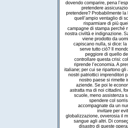
dovendo comparire, pena l’espul
pretendere assicurazion
pretendere? Probabilmente la le
quell’ampio ventaglio di sce
risparmiare di più quei
campagne di stampa perché non
nostra civiltà e indignazione.
viene prodotto da uomi
capiscano nulla, si dice: la 
serve tutto ciò? Il mond
peggiore di quello de
controllare questa crisi: c
riprende l’economia. A pre
italiane; per cui se ripartono gli
nostri patriottici imprenditori
nostro paese si rimette i
aziende. Se poi le economi
astratta ma di noi cittadini,
scuole, meno assistenza s
spendere col sorriso
accompagnate da un nume
invitare per evi
globalizzazione, ovverosia il m
sangue agli altri. Di cons
disastro di queste operazi