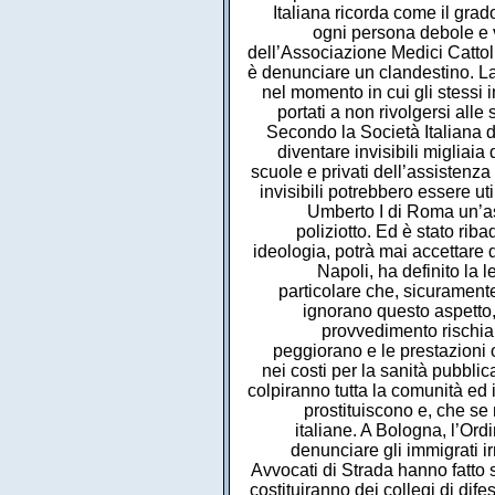
Italiana ricorda come il grad
ogni persona debole e v
dell’Associazione Medici Cattoli
è denunciare un clandestino. L
nel momento in cui gli stessi
portati a non rivolgersi alle 
Secondo la Società Italiana di
diventare invisibili migliaia
scuole e privati dell’assistenz
invisibili potrebbero essere ut
Umberto I di Roma un’as
poliziotto. Ed è stato ri
ideologia, potrà mai accettare 
Napoli, ha definito la 
particolare che, sicuramente
ignorano questo aspetto,
provvedimento rischia d
peggiorano e le prestazioni o
nei costi per la sanità pubbli
colpiranno tutta la comunità ed 
prostituiscono e, che se 
italiane. A Bologna, l’Ord
denunciare gli immigrati ir
Avvocati di Strada hanno fatto s
costituiranno dei collegi di dif