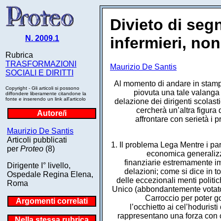
Divieto di seg
N. 2009.1
infermieri, no
Rubrica
TRASFORMAZIONI
Maurizio De Santis
SOCIALI E DIRITTI
Al momento di andare in stamp
Copyright - Gli articoli si possono
piovuta una tale valanga 
diffondere liberamente citandone la
fonte e inserendo un link all'articolo
delazione dei dirigenti scolast
cercherà un’altra figura 
Autore/i
affrontare con serietà i p
Maurizio De Santis
Articoli pubblicati
1. Il problema Lega Mentre i pa
per
Proteo
(8)
economica generalizz
finanziarie estremamente imp
Dirigente I° livello,
delazioni; come si dice in t
Ospedale Regina Elena,
delle eccezionali menti politic
Roma
Unico (abbondantemente votato) 
Carroccio per poter go
Argomenti correlati
l’occhietto ai cel’hodurist
rappresentano una forza con cu
Nella stessa rubrica