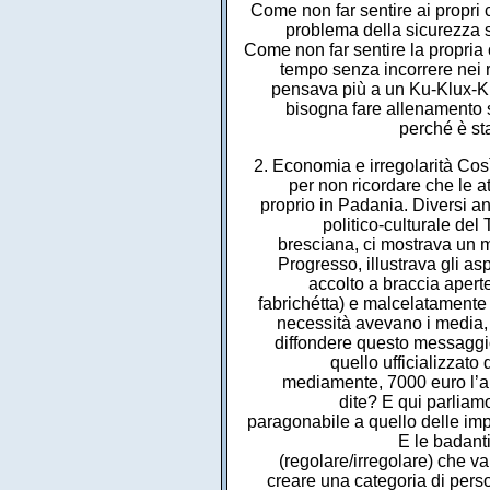
Come non far sentire ai propri ci
problema della sicurezza s
Come non far sentire la propria
tempo senza incorrere nei 
pensava più a un Ku-Klux-Klan 
bisogna fare allenamento so
perché è sta
2. Economia e irregolarità Cos
per non ricordare che le a
proprio in Padania. Diversi an
politico-culturale de
bresciana, ci mostrava un m
Progresso, illustrava gli asp
accolto a braccia aperte
fabrichétta) e malcelatamente 
necessità avevano i media,
diffondere questo messaggi
quello ufficializzato
mediamente, 7000 euro l’ann
dite? E qui parliamo
paragonabile a quello delle impr
E le badanti
(regolare/irregolare) che v
creare una categoria di perso