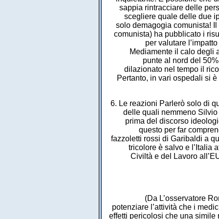
sappia rintracciare delle per
scegliere quale delle due i
solo demagogia comunista! Il 
comunista) ha pubblicato i ris
per valutare l’impatto
Mediamente il calo degli a
punte al nord del 50%.
dilazionato nel tempo il ri
Pertanto, in vari ospedali si è
6. Le reazioni Parlerò solo di q
delle quali nemmeno Silvio
prima del discorso ideologic
questo per far compren
fazzoletti rossi di Garibaldi a 
tricolore è salvo e l’Itali
Civiltà e del Lavoro al
(Da L’osservatore Ro
potenziare l’attività che i medi
effetti pericolosi che una simi