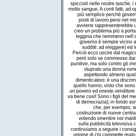
spiccioli nelle nostre tasche, 
molto sangue. A conti fatti, ad 
più semplice perché governo
posti di lavoro persi nel m
avviene rappresenterebbe un g
creo un problema più a portat
leggina che nemmeno nell’ant
governo è sempre vicino al
sudditi: ad eleggere) ed i
Perciò ecco uscire dal magico 
però solo se commesso dai R
punitive, ma solo contro gli im
stuprato una donna rume
aspettando almeno qualch
dimenticatoio: è una discrimin
quello hanno, visto che sono 
un povero ed onesto venditore d
va bene così! Sono i figli del m
di democrazia); in fondo son
che, per esempio, se
costruzione di nuove centra
volendo smentire noi maldi
sulla pubblicità televisiva
continuiamo a seguire i consigl
origine di chi commette reato,