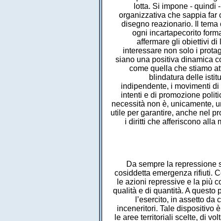
lotta. Si impone - quindi 
organizzativa che sappia far 
disegno reazionario. Il tema
ogni incartapecorito form
affermare gli obiettivi d
interessare non solo i protago
siano una positiva dinamica cos
come quella che stiamo att
blindatura delle isti
indipendente, i movimenti di 
intenti e di promozione poli
necessità non è, unicamente, un
utile per garantire, anche nel pr
i diritti che afferiscono all
Da sempre la repressione sta
cosiddetta emergenza rifiuti. 
le azioni repressive e la più c
qualità e di quantità. A questo
l’esercito, in assetto da
inceneritori. Tale dispositivo è
le aree territoriali scelte, di 