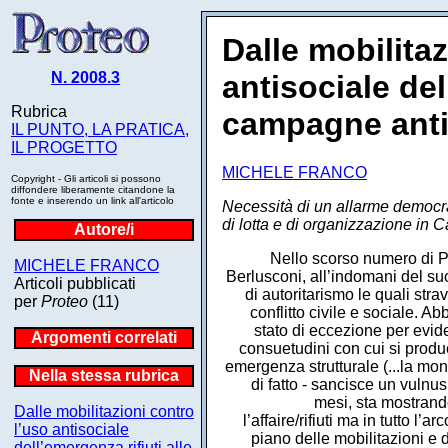
Dalle mobilitaz
N. 2008.3
antisociale del
Rubrica
campagne antia
IL PUNTO, LA PRATICA,
IL PROGETTO
MICHELE FRANCO
Copyright - Gli articoli si possono
diffondere liberamente citandone la
fonte e inserendo un link all'articolo
Necessità di un allarme democrat
di lotta e di organizzazione in 
Autore/i
Nello scorso numero di P
MICHELE FRANCO
Berlusconi, all’indomani del s
Articoli pubblicati
di autoritarismo le quali str
per
Proteo
(11)
conflitto civile e sociale. Ab
stato di eccezione per evid
Argomenti correlati
consuetudini con cui si produc
emergenza strutturale (...la mo
Nella stessa rubrica
di fatto - sancisce un vuln
mesi, sta mostrando
Dalle mobilitazioni contro
l’affaire/rifiuti ma in tutto l
l’uso antisociale
piano delle mobilitazioni e 
dell’emergenza rifiuti alle