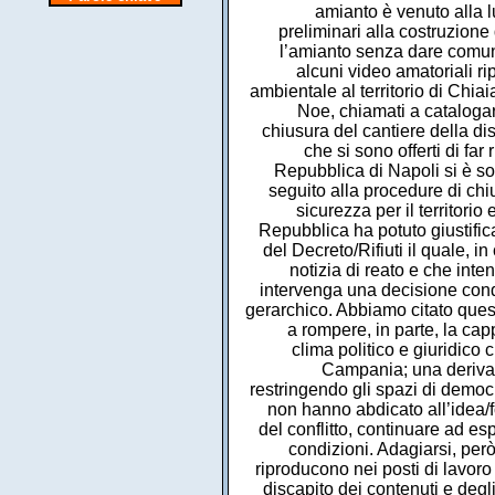
amianto è venuto alla lu
preliminari alla costruzione d
l’amianto senza dare comunic
alcuni video amatoriali r
ambientale al territorio di Chia
Noe, chiamati a catalogare
chiusura del cantiere della di
che si sono offerti di fa
Repubblica di Napoli si è so
seguito alla procedure di chi
sicurezza per il territorio
Repubblica ha potuto giustific
del Decreto/Rifiuti il quale, 
notizia di reato e che int
intervenga una decisione condi
gerarchico. Abbiamo citato questo
a rompere, in parte, la cap
clima politico e giuridico
Campania; una deriva au
restringendo gli spazi di democra
non hanno abdicato all’idea/
del conflitto, continuare ad es
condizioni. Adagiarsi, però
riproducono nei posti di lavoro
discapito dei contenuti e degli