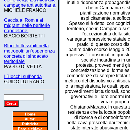
inutile ridondanza propagandist
campagne antiautoritarie.
che in Campania si s
MICHELE FRANCO
pianificazione normativa
esplicitamente, a soffoc
Caccia ai Rom e ai
Spesso si è detto, con cognizi
migranti nelle periferie
territorio, che in Campania si 
napoletane.
l’eccezionalità della si
BIAGIO BORRETTI
variegata repressione statale con
pratici di questo corso di
Blocchi flessibili nella
partire dallo scorso Maggio 20
metropoli: un’esperienza
repressivi1 consumati in questi
concreta di sindacato
sociale incardinata in u
territoriale
protesta, provvedimenti giud
PAOLO DI VETTA
concretizzazione di forme esp
competenze da sempre titolarit
I Blocchi sull’onda
mefitico del dispotismo antisoc
GUIDO LUTRARIO
o la magistratura, le quali, spes
provvedimenti istituzionali, sono
governativi e i loro enormi i
vera e propria
Chiaiano/Marano. In questa z
resistenza che la locale popol
Home
di ricerca e di controinfo
Autori
nella cava prescelta dai tecnic
Rubriche
state interrate abusivamente
Parole chiave