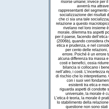
risorse umane; invece per il
avverrà ma attravers
rappresentanti del segmento d
socializzazione dei risultati
che ci sia una tale socializza
relazione a questo macrotopico d
rivelano nel loro insieme
morale, dilemma tra aspetti pos
per il paese, facendo dell’etic
(2006b), quando considera che
etica e prudenza, e nel consid
per cento delle relazioni,
errore. Poiché è un errore
alcuna differenza tra massa e p
costi e benefici, ossia ridurr
bilancia si collocano i ben
nell’altro, i costi. L’incertezza
di rischio che lo interpretiamo
con i suoi veri fondament
esistenti tra etica e mo
riguarda aspetti di condotte 
universale, la morale è cu
L’etica è teoria, la morale è pr
lo stabilimento della relazione
questione non sono stati a