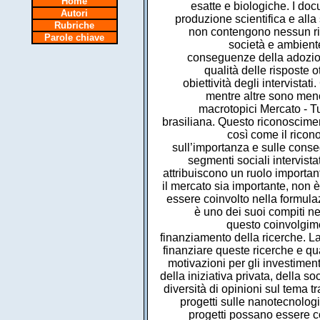
Home
esatte e biologiche. I doc
Autori
produzione scientifica e alla
Rubriche
non contengono nessun rife
Parole chiave
società e ambiente
conseguenze della adozion
qualità delle risposte 
obiettività degli intervistat
mentre altre sono meno 
macrotopici Mercato - T
brasiliana. Questo riconosciment
così come il ricon
sull’importanza e sulle cons
segmenti sociali intervista
attribuiscono un ruolo importan
il mercato sia importante, non
essere coinvolto nella formulaz
è uno dei suoi compiti nel
questo coinvolgime
finanziamento della ricerche. L
finanziare queste ricerche e qual
motivazioni per gli investiment
della iniziativa privata, della s
diversità di opinioni sul tema t
progetti sulle nanotecnologi
progetti possano essere co