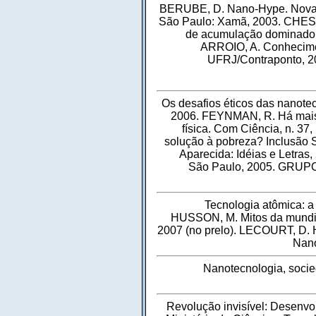
BERUBE, D. Nano-Hype. Nova I
São Paulo: Xamã, 2003. CHESN
de acumulação dominado p
ARROIO, A. Conhecimen
UFRJ/Contraponto, 20
Os desafios éticos das nanotec
2006. FEYNMAN, R. Há mais 
física. Com Ciência, n. 3
solução à pobreza? Inclusão So
Aparecida: Idéias e Letras,
São Paulo, 2005. GRUPO E
Tecnologia atômica: a
HUSSON, M. Mitos da mundial
2007 (no prelo). LECOURT, D. 
Nano
Nanotecnologia, soci
Revolução invisível: Desenvo