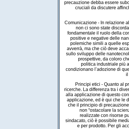
precauzione debba essere subor
cruciali da discutere affi
Comunicazione - In relazione all
non ci sono state discorda
fondamentale il ruolo della c
positive e negative delle nan
polemiche simili a quelle esp
avverrà, ma che ciò deve accade
sullo sviluppo delle nanotecnolo
prospettive, da coloro che
politica industriale più
condizionano l’adozione di que
i
Principi etici - Quanto al 
ricerche. La differenza tra i dive
alla applicazione di questo conc
applicazione, ed è qui che le di
che il principio di precauzion
non “ostacolare la scienz
realizzate con risorse pub
sindacato, ciò è possibile media
e per prodotto. Per gli a