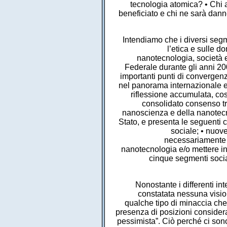
tecnologia atomica? • Chi a
beneficiato e chi ne sarà dann
Intendiamo che i diversi segme
l’etica e sulle 
nanotecnologia, società e
Federale durante gli anni 200
importanti punti di convergen
nel panorama internazionale e
riflessione accumulata, cos
consolidato consenso tra
nanoscienza e della nanotecno
Stato, e presenta le seguenti c
sociale; • nuov
necessariamente a
nanotecnologia e/o mettere in
cinque segmenti social
Nonostante i differenti interessi che ognuno dei segmenti sociali intervistati rappresenta, non si è constatata nessuna visione che considerasse l’ipotesi che la nanotecnologia sia portatrice di un qualche tipo di minaccia che si potrebbe configurare come una catastrofe sociale o ambientale. Alla presenza di posizioni considerate come “nano-ottimiste” non corrisponderebbe una controparte “nano-pessimista”. Ciò perché ci sono coincidenze di pensiero tra i segmenti sociali intervistati su molti temi, come la importanza della nanotecnologia per l’economia brasiliana, la partecipazione dello Stato allo sviluppo di questa tecnologia in quanto organo di formulazione di politiche e finanziatore delle ricerche. Le divergenze rimangono sul campo del come fare, del perché fare, i problemi nel fare e nel non fare, nella ampiezza e nei limiti delle azioni dello Stato in relazione allo sviluppo della nanotecnologia in Brasile. Quanto alla questione della regolazione, sono state identificate importanti posizioni divergenti tra i segmenti sociali intervistati: gli accademici la rigettano in maniera integrale, non ammettendo l’esistenza della regolazione e di un qualsiasi organo preposto a tale scopo, al contrario di tutti gli altri. Ciò in qualche maniera indica la confusione esistente in questo segmento sulla regolazione per quanto riguarda scienza e tecnologia, una volta che si suppone che la regolazione deve riguardare tanto la nanoscienza quanto la nanotecnologia, e non solo questa ultima. Tra i segmenti sociali intervistati che ammettono la regolazione come necessaria, la divergenza comincia ad apparire quando si propone l’esistenza o meno di un organo specifico per controllare la nanotecnologia. I segmenti sociali delle politiche pubbliche e delle ONG sono favorevoli alla esistenza di questo organo; invece i segmenti delle imprese e dei sindacati non sono favorevoli alla regolazione della nanotecnologia per mezzo di un organo specifico. La questione relativa alla composizione di un possibile organo regolatore anche suscita della divergenze tra diversi segmenti sociali. Mentre per gli accademici i componenti di questo organo di regolazione dovrebbero essere esperti di nanotecnologia, per le ONG vi è la necessità che tutti siano chiamati a decidere, poiché contestano la “neutralità scientifica auto-attribuita” e il “monopolio del sapere” da parte degli accademici. Due questioni relative al blocco delle conseguenze della nanotecnologia indicano che ci sono divergenze tra i vari segmenti sociali intervistati. La prima si riferisce al giudizio di cosa sia il rischio insito nella applicazione della nanotecnologia. Per i 