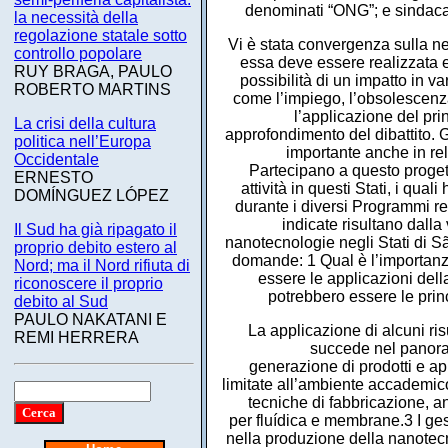
denominati “ONG”; e sindacali
la necessità della
regolazione statale sotto
Vi è stata convergenza sulla 
controllo popolare
essa deve essere realizzata e
RUY BRAGA, PAULO
possibilità di un impatto in v
ROBERTO MARTINS
come l’impiego, l’obsolescenza,
l’applicazione del pr
La crisi della cultura
approfondimento del dibattito. 
politica nell’Europa
importante anche in rel
Occidentale
Partecipano a questo progetto
ERNESTO
attività in questi Stati, i qual
DOMÍNGUEZ LÓPEZ
durante i diversi Programmi re
indicate risultano dalla 
Il Sud ha già ripagato il
nanotecnologie negli Stati di Sã
proprio debito estero al
domande: 1 Qual è l’importanz
Nord; ma il Nord rifiuta di
essere le applicazioni dell
riconoscere il proprio
potrebbero essere le princ
debito al Sud
PAULO NAKATANI E
La applicazione di alcuni ris
REMI HERRERA
succede nel panora
generazione di prodotti e ap
limitate all’ambiente accademico
tecniche di fabbricazione, ana
per fluídica e membrane.3 I ges
nella produzione della nanotec