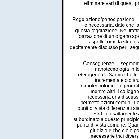
eliminare vari di questi p
Regolazione/partecipazione - 
è necessaria, dato che la
questa regolazione. Nel fratt
formazione di un organo spec
aspetti come la struttu
debitamente discusso per i segm
Conseguenze - I segmenti i
nanotecnologia in te
eterogenea4. Sanno che le 
incrementale o disrup
nanotecnologie: in general
mentre altri li collega
necessaria una discussio
permetta azioni comuni. Lo
punti di vista differenziati 
S&T o, esattamente a
subordinato a questo principi
punto di vista comune. Quant
giudizio è che ciò è po
necessarie tra i diversi