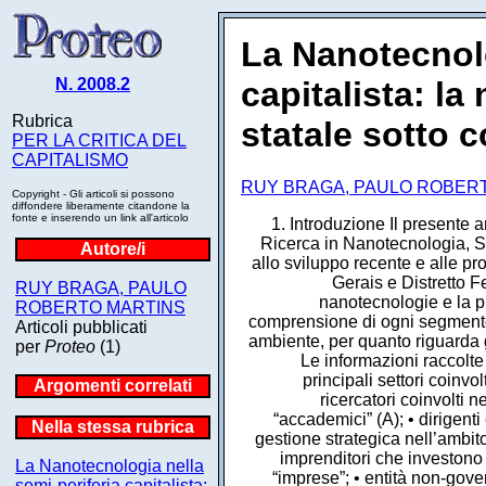
La Nanotecnolo
N. 2008.2
capitalista: la
Rubrica
statale sotto 
PER LA CRITICA DEL
CAPITALISMO
RUY BRAGA, PAULO ROBER
Copyright - Gli articoli si possono
diffondere liberamente citandone la
fonte e inserendo un link all'articolo
1. Introduzione Il presente ar
Ricerca in Nanotecnologia, S
Autore/i
allo sviluppo recente e alle pr
Gerais e Distretto F
RUY BRAGA, PAULO
nanotecnologie e la pro
ROBERTO MARTINS
comprensione di ogni segmento 
Articoli pubblicati
ambiente, per quanto riguarda g
per
Proteo
(1)
Le informazioni raccolte
principali settori coinvo
Argomenti correlati
ricercatori coinvolti
“accademici” (A); • dirigenti
Nella stessa rubrica
gestione strategica nell’ambito
imprenditori che investono
La Nanotecnologia nella
“imprese”; • entità non-gover
semi-periferia capitalista: