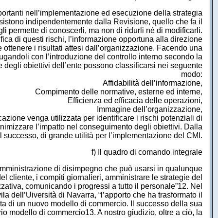
importanti nell’implementazione ed esecuzione della strategia
 esistono indipendentemente dalla Revisione, quello che fa il
gli permette di conoscerli, ma non di ridurli né di modificarli.
ifica di questi rischi, l’informazione opportuna alla direzione
e ottenere i risultati attesi dall’organizzazione. Facendo una
niugandoli con l’introduzione del controllo interno secondo la
degli obiettivi dell’ente possono classificarsi nei seguente
modo:
Affidabilità dell’informazione,
Compimento delle normative, esterne ed interne,
Efficienza ed efficacia delle operazioni,
Immagine dell’organizzazione,
zione venga utilizzata per identificare i rischi potenziali di
inimizzare l’impatto nel conseguimento degli obiettivi. Dalla
 successo, di grande utilità per l’implementazione del CMI.
f) Il quadro di comando integrale
amministrazione di disimpegno che può usarsi in qualunque
 cliente, i compiti giornalieri, amministrare le strategie del
zativa, comunicando i progressi a tutto il personale”12. Nel
ila dell’Uiversità di Navarra, “l’apporto che ha trasformato il
menta di un nuovo modello di commercio. Il successo della sua
o modello di commercio13. A nostro giudizio, oltre a ciò, la