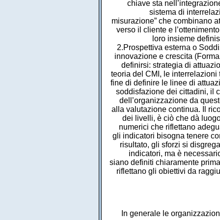
chiave sta nell’integrazione
sistema di interrelaz
misurazione” che combinano attu
verso il cliente e l’otteniment
loro insieme defini
2.Prospettiva esterna o Soddisf
innovazione e crescita (Forma
definirsi: strategia di attuaz
teoria del CMI, le interrelazioni
fine di definire le linee di attu
soddisfazione dei cittadini, il 
dell’organizzazione da queste 
alla valutazione continua. Il ri
dei livelli, è ciò che dà luo
numerici che riflettano adeg
gli indicatori bisogna tenere con
risultato, gli sforzi si disg
indicatori, ma è necessario
siano definiti chiaramente prima 
riflettano gli obiettivi da rag
In generale le organizzazion