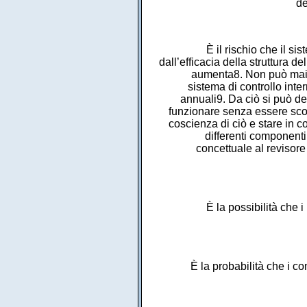
de
È il rischio che il s
dall’efficacia della struttura d
aumenta8. Non può mai e
sistema di controllo inte
annuali9. Da ciò si può de
funzionare senza essere scop
coscienza di ciò e stare in co
differenti componenti
concettuale al revisore 
È la possibilità che 
È la probabilità che i co