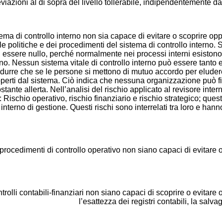
viazioni al di sopra del livello tollerabile, indipendentemente dall’
istema di controllo interno non sia capace di evitare o scoprire op
elle politiche e dei procedimenti del sistema di controllo interno.
ssere nullo, perché normalmente nei processi interni esistono er
rno. Nessun sistema vitale di controllo interno può essere tanto ef
durre che se le persone si mettono di mutuo accordo per eludere
erti dal sistema. Ciò indica che nessuna organizzazione può fidar
stante allerta. Nell’analisi del rischio applicato al revisore inter
: Rischio operativo, rischio finanziario e rischio strategico; que
interno di gestione. Questi rischi sono interrelati tra loro e hanno 
i procedimenti di controllo operativo non siano capaci di evitare o
ntrolli contabili-finanziari non siano capaci di scoprire o evitare
l’esattezza dei registri contabili, la salvag