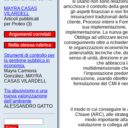
si usano non sono relazionat
arricchisce il controllo della ge
MAYRA CASAS
gli aspetti finanziari e non
VILARDELL
misurazioni tradizionali del
Articoli pubblicati
cliente, Processi interni e Fo
per
Proteo
(3)
sua implementazione, i 
implementazione. La nuova gesti
Argomenti correlati
Obbliga ad utilizzare tecni
conseguimento oltre a richiedere
Nella stessa rubrica
le organizzazioni economiche
potenzialità; tecniche che, d
Strumenti di controllo per
senso di unità, direzione e p
la gestione pubblica in
che abbraccia l
economia.
multidimensionale che 
Mayra Carmona
l’impostazione predom
González, MAYRA
esecuzione, usando obiettivi
CASAS VILARDELL
formulazione del CMI è nece
Tra abusivismo e una
nuova valorizzazione
dell’ambiente
ALESSANDRO GATTO
il modo in cui conseguire le a
Chiave (ARC), alle strategie
modo importante alla v
valutazione si collega all