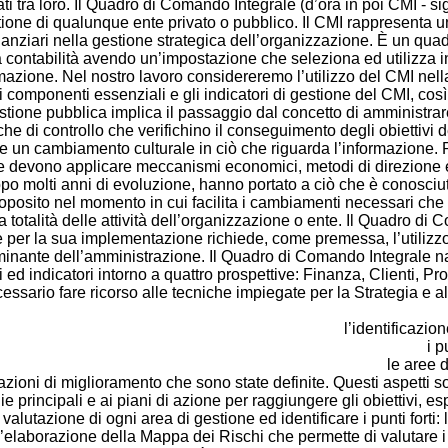
i tra loro. Il Quadro di Comando Integrale (d’ora in poi CMI - si
stione di qualunque ente privato o pubblico. Il CMI rappresenta u
 finanziari nella gestione strategica dell’organizzazione. È un 
la contabilità avendo un’impostazione che seleziona ed utilizza i
rmazione. Nel nostro lavoro considereremo l’utilizzo del CMI nell
componenti essenziali e gli indicatori di gestione del CMI, così 
one pubblica implica il passaggio dal concetto di amministrare (s
che di controllo che verifichino il conseguimento degli obiettivi 
 un cambiamento culturale in ciò che riguarda l’informazione. Pe
 devono applicare meccanismi economici, metodi di direzione e t
opo molti anni di evoluzione, hanno portato a ciò che è conosci
roposito nel momento in cui facilita i cambiamenti necessari ch
a totalità delle attività dell’organizzazione o ente. Il Quadro 
per la sua implementazione richiede, come premessa, l’utilizzo 
inante dell’amministrazione. Il Quadro di Comando Integrale nasc
 ed indicatori intorno a quattro prospettive: Finanza, Clienti, 
ssario fare ricorso alle tecniche impiegate per la Strategia e al
l’identificazion
i pu
le aree d
zioni di miglioramento che sono state definite. Questi aspetti son
 principali e ai piani di azione per raggiungere gli obiettivi, esp
alutazione di ogni area di gestione ed identificare i punti forti: 
’elaborazione della Mappa dei Rischi che permette di valutare i ri