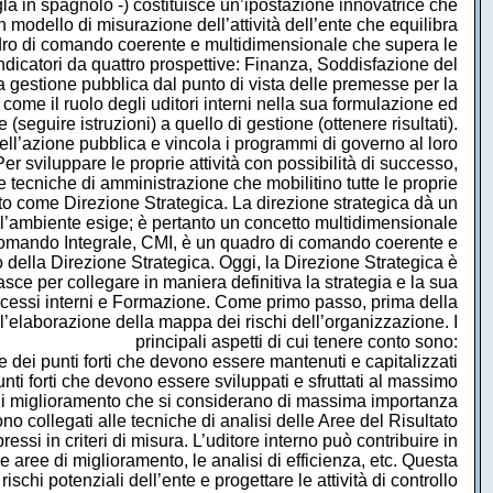
gla in spagnolo -) costituisce un’ipostazione innovatrice che
n modello di misurazione dell’attività dell’ente che equilibra
quadro di comando coerente e multidimensionale che supera le
ndicatori da quattro prospettive: Finanza, Soddisfazione del
a gestione pubblica dal punto di vista delle premesse per la
come il ruolo degli uditori interni nella sua formulazione ed
eguire istruzioni) a quello di gestione (ottenere risultati).
dell’azione pubblica e vincola i programmi di governo al loro
r sviluppare le proprie attività con possibilità di successo,
ecniche di amministrazione che mobilitino tutte le proprie
uto come Direzione Strategica. La direzione strategica dà un
e l’ambiente esige; è pertanto un concetto multidimensionale
di Comando Integrale, CMI, è un quadro di comando coerente e
della Direzione Strategica. Oggi, la Direzione Strategica è
e per collegare in maniera definitiva la strategia e la sua
Processi interni e Formazione. Come primo passo, prima della
l’elaborazione della mappa dei rischi dell’organizzazione. I
principali aspetti di cui tenere conto sono:
e dei punti forti che devono essere mantenuti e capitalizzati
nti forti che devono essere sviluppati e sfruttati al massimo
i miglioramento che si considerano di massima importanza
o collegati alle tecniche di analisi delle Aree del Risultato
ressi in criteri di misura. L’uditore interno può contribuire in
le aree di miglioramento, le analisi di efficienza, etc. Questa
schi potenziali dell’ente e progettare le attività di controllo