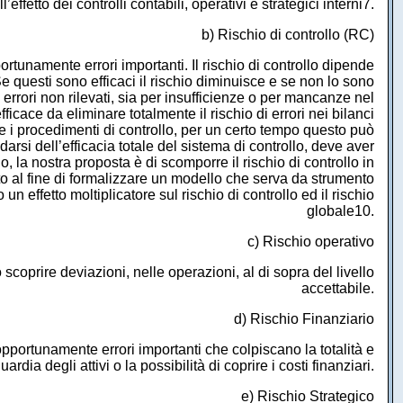
effetto dei controlli contabili, operativi e strategici interni7.
b) Rischio di controllo (RC)
portunamente errori importanti. Il rischio di controllo dipende
 Se questi sono efficaci il rischio diminuisce e se non lo sono
rori non rilevati, sia per insufficienze o per mancanze nel
ficace da eliminare totalmente il rischio di errori nei bilanci
 i procedimenti di controllo, per un certo tempo questo può
si dell’efficacia totale del sistema di controllo, deve aver
no, la nostra proposta è di scomporre il rischio di controllo in
sto al fine di formalizzare un modello che serva da strumento
un effetto moltiplicatore sul rischio di controllo ed il rischio
globale10.
c) Rischio operativo
 scoprire deviazioni, nelle operazioni, al di sopra del livello
accettabile.
d) Rischio Finanziario
 opportunamente errori importanti che colpiscano la totalità e
uardia degli attivi o la possibilità di coprire i costi finanziari.
e) Rischio Strategico