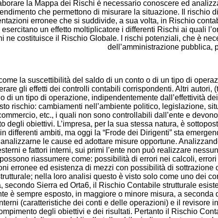
laborare la Mappa dei Rischi è necessario conoscere ed analizzar
di rendimento che permettono di misurare la situazione. Il rischio
sentazioni erronee che si suddivide, a sua volta, in Rischio contab
esercitano un effetto moltiplicatore i differenti Rischi ai quali l’
ischi ne costituisce il Rischio Globale. I rischi potenziali, che è 
dell’amministrazione pubblica, po
come la suscettibilità del saldo di un conto o di un tipo di oper
re gli effetti dei controlli contabili corrispondenti. Altri autori
o di un tipo di operazione, indipendentemente dall’effettività dei 
to rischio: cambiamenti nell’ambiente politico, legislazione, sit
commercio, etc., i quali non sono controllabili dall’ente e devono 
egli obiettivi. L’impresa, per la sua stessa natura, è sottoposta 
n differenti ambiti, ma oggi la “Frode dei Dirigenti” sta emergend
 analizzarne le cause ed adottare misure opportune. Analizzando le
esterni e fattori interni, sui primi l’ente non può realizzare nessu
i possono riassumere come: possibilità di errori nei calcoli, error
i erronee ed esistenza di mezzi con possibilità di sottrazione o p
strutturale; nella loro analisi questo è visto solo come uno dei 
ia, secondo Sierra ed Orta6, il Rischio Contabile strutturale esi
l’ente è sempre esposto, in maggiore o minore misura, a seconda d
terni (caratteristiche dei conti e delle operazioni) e il revisore
pimento degli obiettivi e dei risultati. Pertanto il Rischio Contab