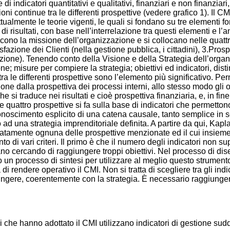
 di indicatori quantitativi e qualitativi, finanziari e non finanzi
ioni continue tra le differenti prospettive (vedere grafico 1). Il 
almente le teorie vigenti, le quali si fondano su tre elementi f
o di risultati, con base nell’interrelazione tra questi elementi e l
scono la missione dell’organizzazione e si collocano nelle quatt
azione dei Clienti (nella gestione pubblica, i cittadini), 3.Prosp
zione). Tenendo conto della Visione e della Strategia dell’org
ione; misure per compiere la strategia; obiettivi ed indicatori, dist
 tra le differenti prospettive sono l’elemento più significativo. Pe
azione dalla prospettiva dei processi interni, allo stesso modo gli 
che si traduce nei risultati e cioè prospettiva finanziaria, e, in 
quattro prospettive si fa sulla base di indicatori che permettono
conoscimento esplicito di una catena causale, tanto semplice in sé
go ad una strategia imprenditoriale definita. A partire da qui, Kap
uatamente ognuna delle prospettive menzionate ed il cui insieme
to di vari criteri. Il primo è che il numero degli indicatori non su
regano cercando di raggiungere troppi obiettivi. Nel processo di 
 un processo di sintesi per utilizzare al meglio questo strumento
di rendere operativo il CMI. Non si tratta di scegliere tra gli indi
giungere, coerentemente con la strategia. È necessario raggiungere
i che hanno adottato il CMI utilizzano indicatori di gestione sud