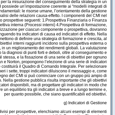
ari, per la misurazione del conseguimento della strategia in un
CMI possiede un’impostazione coerente ai “modelli integrati di
ondamentali: le risorse umane, l’orientamento della gestione
’analisi delle relazioni causa-effetto. I componenti del CMI nel
ro prospettive seguenti: 1.Prospettiva Finanziaria o Finanza
ettiva interna (Processi interni) 4.Prospettiva di formazione,
anizzazione per ciascun componente o prospettiva, dovranno
inguendo tra indicatori di causa ed indicatori di effetto. Nella
rmettono di definire una strategia di formazione e crescita, al
obiettivi interni raggiunti incidono sulla prospettiva esterna o
fine, in un miglioramento dei rendimenti globali. La valutazione
 la diagnosi di punti forti e deboli, oltre al conseguimento e
 stessa, e la fissazione di una serie di obiettivi per ognuno
lan e Norton, propongono l’elezione di una serie di indicatori
 costituirà il Quadro di Comando Integrale. Per selezionare
peri i sette, troppi indicatori diluiscono il messaggio e, come
disegno del CMI si può cominciare con un gruppo più ampio di
. Nella gestione pubblica risulta importante che gli obiettivi
catori disponibili, ma di progettare gli indicatori in modo che
 un equilibrio tra gli indicatori a breve e a lungo termine e,
per quanto possibile, che siano quantificabili ed obiettivi.
g) Indicatori di Gestione
divisi per prospettive, elenchiamo alcuni esempi di elementi