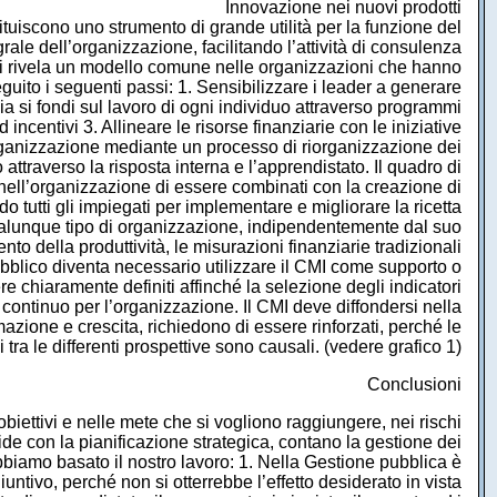
Innovazione nei nuovi prodotti
ituiscono uno strumento di grande utilità per la funzione del
rale dell’organizzazione, facilitando l’attività di consulenza
4 si rivela un modello comune nelle organizzazioni che hanno
guito i seguenti passi: 1. Sensibilizzare i leader a generare
ia si fondi sul lavoro di ogni individuo attraverso programmi
incentivi 3. Allineare le risorse finanziarie con le iniziative
l’organizzazione mediante un processo di riorganizzazione dei
ttraverso la risposta interna e l’apprendistato. Il quadro di
i nell’organizzazione di essere combinati con la creazione di
o tutti gli impiegati per implementare e migliorare la ricetta
ualunque tipo di organizzazione, indipendentemente dal suo
nto della produttività, le misurazioni finanziarie tradizionali
ubblico diventa necessario utilizzare il CMI come supporto o
re chiaramente definiti affinché la selezione degli indicatori
 continuo per l’organizzazione. Il CMI deve diffondersi nella
ormazione e crescita, richiedono di essere rinforzati, perché le
i tra le differenti prospettive sono causali. (vedere grafico 1)
Conclusioni
obiettivi e nelle mete che si vogliono raggiungere, nei rischi
fide con la pianificazione strategica, contano la gestione dei
 abbiamo basato il nostro lavoro: 1. Nella Gestione pubblica è
ntivo, perché non si otterrebbe l’effetto desiderato in vista