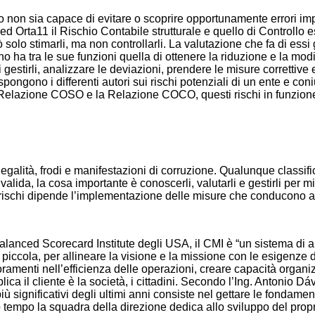
ollo non sia capace di evitare o scoprire opportunamente errori 
 ed Orta11 il Rischio Contabile strutturale e quello di Controllo
ò solo stimarli, ma non controllarli. La valutazione che fa di essi 
no ha tra le sue funzioni quella di ottenere la riduzione e la mod
gestirli, analizzare le deviazioni, prendere le misure correttive 
spongono i differenti autori sui rischi potenziali di un ente e co
a Relazione COSO e la Relazione COCO, questi rischi in funzione 
galità, frodi e manifestazioni di corruzione. Qualunque classifica
alida, la cosa importante è conoscerli, valutarli e gestirli per m
rischi dipende l’implementazione delle misure che conducono al
anced Scorecard Institute degli USA, il CMI è “un sistema di 
iccola, per allineare la visione e la missione con le esigenze del
ramenti nell’efficienza delle operazioni, creare capacità organiz
ca il cliente è la società, i cittadini. Secondo l’Ing. Antonio Dáv
iù significativi degli ultimi anni consiste nel gettare le fonda
tempo la squadra della direzione dedica allo sviluppo del propri