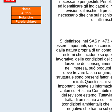
necessarie per gestirli. Per e
ed identificare gli indicatori 
Home
revisione: il rischio di pre
Autori
necessario dire che sul rischio 
Rubriche
di tutti i r
Parole chiave
Si definisce, nel SAS n. 473, 
essere importanti, senza considera
dalla natura propria di un conto 
esterni che incidono su ques
lavorativo, delle condizioni del 
funzione del conseguimento d
nell’impresa, può prodursi i
deve trovare la sua origine,
strutturale sono presenti fattori 
mirati. Questi rischi s
importanti basate su informazion
autori sul Rischio Contabile 
del revisore esterno. Tuttav
tratta di un rischio a cui 
(condizioni ambientali) che in
negativo che hanno sul com