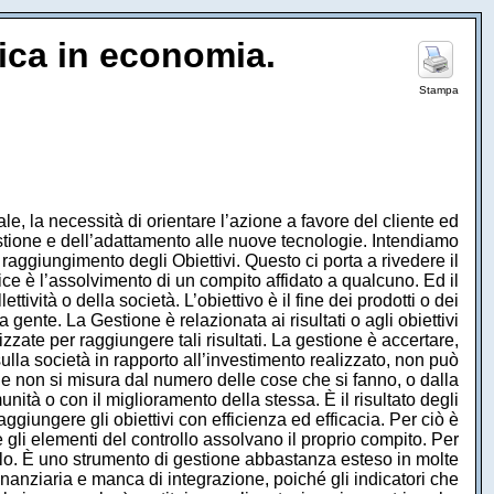
lica in economia.
Stampa
e, la necessità di orientare l’azione a favore del cliente ed
estione e dell’adattamento alle nuove tecnologie. Intendiamo
aggiungimento degli Obiettivi. Questo ci porta a rivedere il
ice è l’assolvimento di un compito affidato a qualcuno. Ed il
tività o della società. L’obiettivo è il fine dei prodotti o dei
 gente. La Gestione è relazionata ai risultati o agli obiettivi
tilizzate per raggiungere tali risultati. La gestione è accertare,
lla società in rapporto all’investimento realizzato, non può
e non si misura dal numero delle cose che si fanno, o dalla
ità o con il miglioramento della stessa. È il risultato degli
ggiungere gli obiettivi con efficienza ed efficacia. Per ciò è
he gli elementi del controllo assolvano il proprio compito. Per
llo. È uno strumento di gestione abbastanza esteso in molte
anziaria e manca di integrazione, poiché gli indicatori che