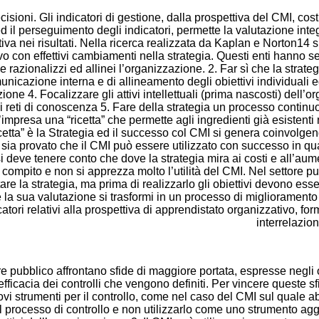
sioni. Gli indicatori di gestione, dalla prospettiva del CMI, cost
d il perseguimento degli indicatori, permette la valutazione integ
tiva nei risultati. Nella ricerca realizzata da Kaplan e Norton1
vo con effettivi cambiamenti nella strategia. Questi enti hanno se
razionalizzi ed allinei l’organizzazione. 2. Far sì che la strateg
nicazione interna e di allineamento degli obiettivi individuali ed 
ione 4. Focalizzare gli attivi intellettuali (prima nascosti) del
 reti di conoscenza 5. Fare della strategia un processo continuo a
impresa una “ricetta” che permette agli ingredienti già esistent
cetta” è la Strategia ed il successo col CMI si genera coinvolgend
sia provato che il CMI può essere utilizzato con successo in q
si deve tenere conto che dove la strategia mira ai costi e all’aume
compito e non si apprezza molto l’utilità del CMI. Nel settore p
e la strategia, ma prima di realizzarlo gli obiettivi devono esse
 e la sua valutazione si trasformi in un processo di miglioramento
dicatori relativi alla prospettiva di apprendistato organizzativo, f
interrelazion
re pubblico affrontano sfide di maggiore portata, espresse negli 
’efficacia dei controlli che vengono definiti. Per vincere queste s
 nuovi strumenti per il controllo, come nel caso del CMI sul quale
l processo di controllo e non utilizzarlo come uno strumento aggiu