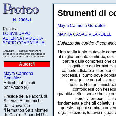
Strumenti di c
N. 2006-1
Mayra Carmona González
Rubrica
LO SVILUPPO
MAYRA CASAS VILARDELL
ALTERNATIVO ECO-
SOCIO COMPATIBILE
L’utilizzo del quadro di comando
Copyright - Gli articoli si possono
Una realtà tanto mutevole come q
diffondere liberamente citandone la
il miglioramento continuo, così
fonte e inserendo un link all'articolo
partire dalla comprensione de
Autore/i
significato dei termini mi
compito affidato alle persone, 
Mayra Carmona
processi, il punto dove dobbiam
González
conseguiti e non al lavoro o 
Articoli pubblicati
riuscire. Nell’amministraz
per
Proteo
(4)
confondersi con l’esecu
quantità delle risorse che si co
Preside della Facoltà di
obiettivi proposti. È p
Sicenze Economiche
fondamentale che gli obiettivi si
dell’Università
queste ragioni sembra convenie
“Hermanos Saíz Montes
organizzazioni, tuttavia il qua
de Oca” di Pinar del Río