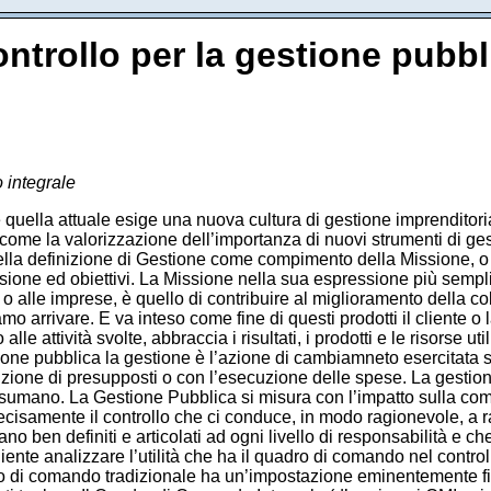
ontrollo per la gestione pubb
 integrale
uella attuale esige una nuova cultura di gestione imprenditorial
 come la valorizzazione dell’importanza di nuovi strumenti di g
lla definizione di Gestione come compimento della Missione, o r
ssione ed obiettivi. La Missione nella sua espressione più sempl
o alle imprese, è quello di contribuire al miglioramento della collet
o arrivare. E va inteso come fine di questi prodotti il cliente o la
alle attività svolte, abbraccia i risultati, i prodotti e le risorse u
ione pubblica la gestione è l’azione di cambiamneto esercitata su
zione di presupposti o con l’esecuzione delle spese. La gestion
nsumano. La Gestione Pubblica si misura con l’impatto sulla comun
recisamente il controllo che ci conduce, in modo ragionevole, a ra
ano ben definiti e articolati ad ogni livello di responsabilità e c
nte analizzare l’utilità che ha il quadro di comando nel contro
dro di comando tradizionale ha un’impostazione eminentemente fin