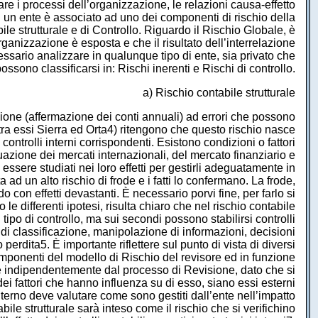
e i processi dell’organizzazione, le relazioni causa-effetto
 di un ente è associato ad uno dei componenti di rischio della
ile strutturale e di Controllo. Riguardo il Rischio Globale, è
organizzazione è esposta e che il risultato dell’interrelazione
necessario analizzare in qualunque tipo di ente, sia privato che
ssono classificarsi in: Rischi inerenti e Rischi di controllo.
a) Rischio contabile strutturale
azione (affermazione dei conti annuali) ad errori che possono
, (tra essi Sierra ed Orta4) ritengono che questo rischio nasce
controlli interni corrispondenti. Esistono condizioni o fattori
uazione dei mercati internazionali, del mercato finanziario e
essere studiati nei loro effetti per gestirli adeguatamente in
ad un alto rischio di frode e i fatti lo confermano. La frode,
o con effetti devastanti. È necessario porvi fine, per farlo si
 differenti ipotesi, risulta chiaro che nel rischio contabile
n tipo di controllo, ma sui secondi possono stabilirsi controlli
i di classificazione, manipolazione di informazioni, decisioni
erdita5. È importante riflettere sul punto di vista di diversi
componenti del modello di Rischio del revisore ed in funzione
ste indipendentemente dal processo di Revisione, dato che si
ei fattori che hanno influenza su di esso, siano essi esterni
 interno deve valutare come sono gestiti dall’ente nell’impatto
ile strutturale sarà inteso come il rischio che si verifichino