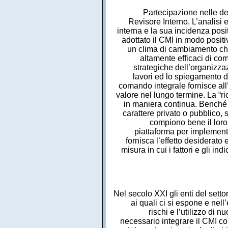
Partecipazione nelle deci
Revisore Interno. L’analisi e
interna e la sua incidenza posi
adottato il CMI in modo positi
un clima di cambiamento che 
altamente efficaci di comu
strategiche dell’organizzaz
lavori ed lo spiegamento di
comando integrale fornisce all’
valore nel lungo termine. La “ri
in maniera continua. Benché 
carattere privato o pubblico, 
compiono bene il loro 
piattaforma per implementar
fornisca l’effetto desiderato
misura in cui i fattori e gli in
Nel secolo XXI gli enti del setto
ai quali ci si espone e nell
rischi e l’utilizzo di
necessario integrare il CMI co