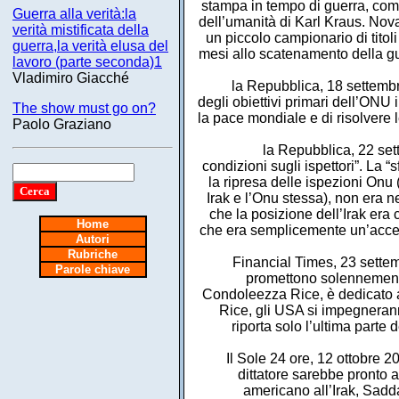
stampa in tempo di guerra, come
Guerra alla verità:la
dell’umanità di Karl Kraus. No
verità mistificata della
un piccolo campionario di titol
guerra,la verità elusa del
mesi allo scatenamento della gu
lavoro (parte seconda)1
Vladimiro Giacché
la Repubblica, 18 settembre
degli obiettivi primari dell’ONU
The show must go on?
la pace mondiale e di risolvere 
Paolo Graziano
la Repubblica, 22 set
condizioni sugli ispettori”. La “
la ripresa delle ispezioni Onu
Irak e l’Onu stessa), non era n
che la posizione dell’Irak era 
Home
che era semplicemente un’accett
Autori
Rubriche
Financial Times, 23 settemb
Parole chiave
promettono solennemente d
Condoleezza Rice, è dedicato al
Rice, gli USA si impegneranno 
riporta solo l’ultima parte
Il Sole 24 ore, 12 ottobre 20
dittatore sarebbe pronto a
americano all’Irak, Sadda