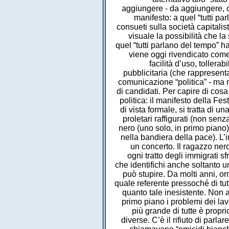
aggiungere - da aggiungere, c
manifesto: a quel “tutti p
consueti sulla società capitalis
visuale la possibilità che l
quel “tutti parlano del tempo” h
viene oggi rivendicato come
facilità d’uso, tollera
pubblicitaria (che rappresen
comunicazione “politica” - ma m
di candidati. Per capire di co
politica: il manifesto della F
di vista formale, si tratta di 
proletari raffigurati (non senz
nero (uno solo, in primo piano
nella bandiera della pace). L’im
un concerto. Il ragazzo nero
ogni tratto degli immigrati sf
che identifichi anche soltanto u
può stupire. Da molti anni, orma
quale referente pressoché di tutt
quanto tale inesistente. Non a 
primo piano i problemi dei lavo
più grande di tutte è prop
diverse. C’è il rifiuto di parla