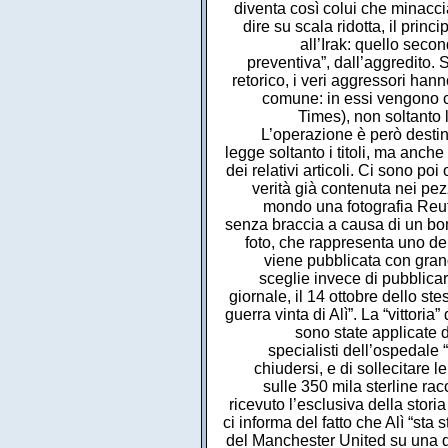
diventa così colui che minaccia
dire su scala ridotta, il prin
all’Irak: quello seco
preventiva”, dall’aggredito.
retorico, i veri aggressori hanno
comune: in essi vengono ca
Times), non soltanto la
L’operazione è però destin
legge soltanto i titoli, ma anch
dei relativi articoli. Ci sono poi
verità già contenuta nei pezzi
mondo una fotografia Reute
senza braccia a causa di un bom
foto, che rappresenta uno dei
viene pubblicata con grand
sceglie invece di pubblicar
giornale, il 14 ottobre dello st
guerra vinta di Alì”. La “vittori
sono state applicate de
specialisti dell’ospedale 
chiudersi, e di sollecitare 
sulle 350 mila sterline racc
ricevuto l’esclusiva della stori
ci informa del fatto che Alì “sta
del Manchester United su una del