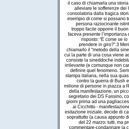
il caso di chiamarla una storia
alleviare le sofferenze dei
consolatoria dalla tragica sto
esempio di come si possano tor
persona raziocinante istint
troppo facile opporre il buon
faceva presente l’importanza d
risposto: “È come se io 
prendere in giro?”.3 Meri
chiamarlo il “metodo della sine
cui la parte di una cosa viene a
consiste la sineddoche indebit
irrilevante (e comunque non cara
definire quel fenomeno. Semb
stampa italiana, nella sua quas
contro la guerra di Bush 
milione di persone in piazza a 
della manifestazione, un picc
segretario dei DS Fassino, colp
giorni prima ad una pagliaccesc
ai Cicchitto - manifestazi
esitazione iniziale, decide di ca
soprattutto (a causa appunto d
del 22 marzo: tutti, ma pr
commentare-condannare la co