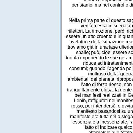
pensiamo, ma nel controllo di
Nella prima parte di questo sa
verità messa in scena abb
riflettori. La rimozione, però, 
essere un atto cruento e in quan
rivelatrice della situazione re
troviamo già in una fase ulterio
spalle; può, cioè, essere s
trionfa imponendo le sue gerarc
riduce ad intratteniment
consumi; quando l’agenda poli
multiuso della “guerra
ambientali del pianeta, ripropo
l’atto di forza riesce, no
tranquillamente elusa, la gente 
bei manifesti realizzati in 
Lenin, raffigurati nel manifes
rosso, per intendersi); e ovv
manifesto basandosi su una
manifesto era tutta nello slog
essenziale a inessenziale, ra
fatto di indicare qualc
alternativo allo “stat