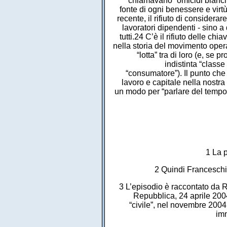
chiamavano “omicidi bianch
fonte di ogni benessere e virt
recente, il rifiuto di considera
lavoratori dipendenti - sino 
tutti.24 C’è il rifiuto delle ch
nella storia del movimento opera
“lotta” tra di loro (e, se 
indistinta “class
“consumatore”). Il punto che su
lavoro e capitale nella nostr
un modo per “parlare del tempo”
1 La p
2 Quindi Franceschini
3 L’episodio è raccontato da R.
Repubblica, 24 aprile 2004
“civile”, nel novembre 2004
imm