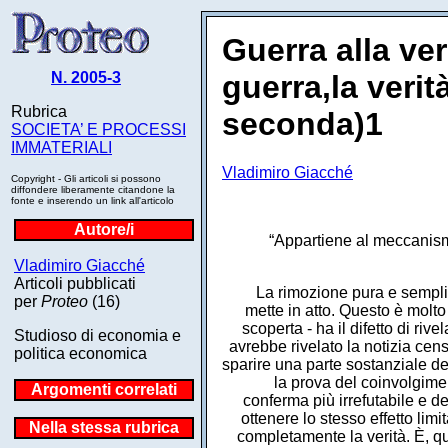
Guerra alla veri
N. 2005-3
guerra,la verit
Rubrica
seconda)1
SOCIETA’ E PROCESSI
IMMATERIALI
Vladimiro Giacché
Copyright - Gli articoli si possono
diffondere liberamente citandone la
fonte e inserendo un link all'articolo
Autore/i
“Appartiene al meccanism
Vladimiro Giacché
Articoli pubblicati
La rimozione pura e semplic
per
Proteo
(16)
mette in atto. Questo è molto
scoperta - ha il difetto di ri
Studioso di economia e
avrebbe rivelato la notizia cen
politica economica
sparire una parte sostanziale de
la prova del coinvolgim
Argomenti correlati
conferma più irrefutabile e de
ottenere lo stesso effetto lim
Nella stessa rubrica
completamente la verità. È, q