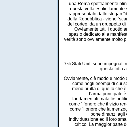
una Roma spettralmente blinda
questa volta esplicitamente s
rappresentato dallo slogan “d
della Repubblica - viene “scand
del corteo, da un gruppetto di 
Ovviamente tutti i quotidia
spazio dedicato alla manifestaz
verità sono ovviamente molto pi
“Gli Stati Uniti sono impegnati n
questa lotta 
Ovviamente, c’è modo e modo anche per cambiare i connotati alla verità. Si può metterla a testa in giù, come negli esempi di cui sopra. O si può imbellettarla, metterle un po’ di cerone per farla sembrare meno brutta di quello che è. Ma come si fa, in concreto, ad imbellettare la verità? A questo riguardo l’arma principale è rappresentata dall’eufemismo. L’eufemismo è espressione di una delle fondamentali malattie politico-morali della nostra società: l’ipocrisia. E se l’ipocrisia è stata definita come “l’onore che il vizio rende alla virtù” (La Rochefoucauld), è forse possibile definire l’eufemismo come “l’onore che la menzogna rende alla verità”. Il campionario di eufemismi che il nostro tempo ci pone dinanzi agli occhi è francamente impressionante. Tanto da far sospettare che la loro individuazione ed il loro smascheramento rappresentino oggi uno dei compiti principali del pensiero critico. La maggior parte degli eufemismi comporta una semplice riformulazione tranquillizzante e rassicurante, attraverso cui il fenomeno descritto viene addomesticato e per così dire reso innocuo, ossia non più in grado di suscitare reazioni ostili (indignazione, protesta, ecc.). Molti eufemismi popolano - e non a caso - il terreno dell’economia. Un esempio emblematico lo ha offerto qualche tempo fa l’amministratore delegato di Mediaset, Fedele Confalonieri. Il quale, ad un giornalista che gli chiedeva come valutasse l’elusione fiscale, rispose testualmente: “Dipende. Se la consideriamo una forma di ottimizzazione fiscale non c’è nessun problema”.5 E vale la pena di notare che lo stesso termine di “capitalismo” è praticamente sparito dal lessico, per essere sostituito da termini anodini (e sostanzialmente privi di significato) quali “società di mercato”, “sistema di mercato”, o addirittura “mondo delle imprese”.6 Ma ovviamente la guerra è per sua natura (ossia per il suo intrinseco orrore) l’àmbito privilegiato per l’uso degli eufemismi. Con riferimento all’Irak, il primo eufemismo adoperato dalla stampa statunitense ed inglese riguarda le menzogne fornite dai governi per giustificare la guerra all’Iraq: sovente esse sono state definite “Untruths” (non verità) anziché “Lies” (bugie). Nella nostra lingua, che non conosce questa distinzione, la differenza sembra irrilevante. Non è così: perché utilizzando il primo termine si perde l’intenzionalità del mentire e resta soltanto il fatto oggettivo che non si è detta la verità. Per tale via è quindi più facile far passare l’idea, ad es., che le “untruths” sulle armi di distruzione di massa di Saddam siano state causate da “failures” (inefficienza ed errori) dei servizi segreti, e non - come invece è accaduto - costruite e diffuse ad arte dai governi, talvolta in contrasto proprio con i servizi segreti. Anche “failures”, del resto, è un eufemismo. E infatti, nell’addossare la responsabilità delle torture nel carcere Abu Ghraib ai gradi più bassi della gerarchia militare, le responsabilità dei vertici del Pentagono sono state ridotte, nella migliore delle ipotesi, a “leadership failures” (“carenze nel co