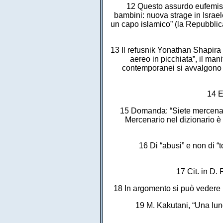
12 Questo assurdo eufemismo
bambini: nuova strage in Israele
un capo islamico” (la Repubblic
13 Il refusnik Yonathan Shapira r
aereo in picchiata”, il man
contemporanei si avvalgono d
14 E
15 Domanda: “Siete mercenari
Mercenario nel dizionario è 
16 Di “abusi” e non di “
17 Cit. in D.
18 In argomento si può vedere E
19 M. Kakutani, “Una lung