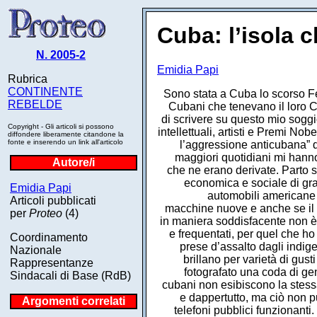
Cuba: l’isola ch
N. 2005-2
Emidia Papi
Rubrica
CONTINENTE
Sono stata a Cuba lo scorso Febbraio, per la prima volta, su invito dell’Associazione degli Economisti Cubani che tenevano il loro Congresso annuale, con una delegazione del Cestes. Mai avrei pensato di scrivere su questo mio soggiorno sull’isola ma la pubblicazione dell’appello sottoscritto da oltre 200 intellettuali, artisti e Premi Nobel, con cui si chiede alle Nazioni Unite di non permettere “che si legittimi l’aggressione anticubana” da parte del Governo degli Stati Uniti e la polemica che ne è seguita sui maggiori quotidiani mi hanno spinto a riflettere su quanto avevo “vissuto” a Cuba e sulle perplessità che ne erano derivate. Parto subito dalle perplessità: nell’isola mi aspettavo di trovare una situazione economica e sociale di gran lunga peggiore di quella che ho potuto constatare de visu: le vecchie automobili americane degli anni 50 non la fanno più da padrone nelle strade; circolano molte macchine nuove e anche se il problema della mobilità e dei trasporti è ancora lungi dall’essere risolto in maniera soddisfacente non è più un problema rifornirsi di benzina; i negozi sono abbastanza riforniti e frequentati, per quel che ho potuto vedere, anche dai cubani e non solo dai turisti; le gelaterie sono prese d’assalto dagli indigeni; qualche problema in più per i panini dato che i bar ed i chioschi non brillano per varietà di gusti ma insomma una birra e qualcosa da mangiare si trovano ovunque; ho fotografato una coda di gente che aspettava di entrare in una libreria stracolma di persone. Certo i cubani non esibiscono la stessa quantità di cellulari che è possibile sentire trillare qui da noi, in strada e dappertutto, ma ciò non può che far bene ai loro neuroni, visto che non ci sono difficoltà a trovare telefoni pubblici funzionanti. Sono andata alla Fiera del Libro che aveva luogo in un grande enorme spazio, l’antica Cavana, una fortezza spagnola che è un insieme di caserme, fossi, edifici, che il Che prese nei primi giorni del Gennaio 1959 e dove organizzò un’accademia militare/culturale. Ho letto che oltre ad organizzare corsi di alfabetizzazione tenuti dagli studenti dell’Avana, quasi obbligava gli stupiti guerriglieri a praticare uno sport e ad assistere a concerti e spettacoli con i più famosi attori, poeti, cantanti, pittori e musicisti cubani dell’epoca. Ma più stupita ancora sono rimasta io alla vista di migliaia e migliaia di persone - arrivate con macchine private che riempivano un grandissimo parcheggio o sbarcate da quegli improbabili autobus chiamati cammelli e dalle uaua - che si riversavano nei vari padiglioni o assistevano, a decine, con un’attenzione incredibile, alle presentazioni dei libri. Interi gruppi familiari, vestiti modestamente, certo, ma dignitosamente, tutti con un libro fra le mani che poi approfittano della bella giornata per fare un picnic all’aria aperta. Mi hanno detto che le ultime tre edizioni, ognuno delle quali ha fatto il giro dell’isola con 34 tappe nei centri maggiori, sono state visitate complessivamente da oltre 9 milion
REBELDE
Copyright - Gli articoli si possono
diffondere liberamente citandone la
fonte e inserendo un link all'articolo
Autore/i
Emidia Papi
Articoli pubblicati
per
Proteo
(4)
Coordinamento
Nazionale
Rappresentanze
Sindacali di Base (RdB)
Argomenti correlati