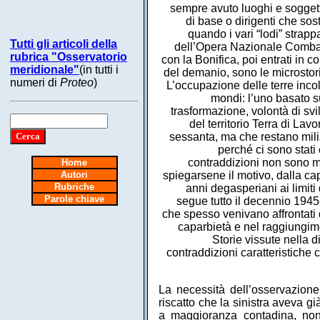
sempre avuto luoghi e soggetti 
di base o dirigenti che sos
quando i vari “lodi” strapp
Tutti gli articoli della
dell’Opera Nazionale Combatte
rubrica "Osservatorio
con la Bonifica, poi entrati in c
meridionale"
(in tutti i
del demanio, sono le microstor
numeri di
Proteo
)
L’occupazione delle terre inco
mondi: l’uno basato su
trasformazione, volontà di svi
del territorio Terra di Lav
sessanta, ma che restano mili
perché ci sono stati
contraddizioni non sono 
Home
Autori
spiegarsene il motivo, dalla c
Rubriche
anni degasperiani ai limiti
Parole chiave
segue tutto il decennio 1945-
che spesso venivano affrontati d
caparbietà e nel raggiungime
Storie vissute nella d
contraddizioni caratteristiche
La necessità dell’osservazione 
riscatto che la sinistra aveva g
a maggioranza contadina, no