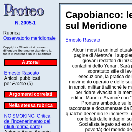
Capobianco: le
N. 2005-1
sul Meridione
Rubrica
Osservatorio meridionale
Ernesto Rascato
Copyright - Gli articoli si possono
Alcuni mesi fa un’intellettua
diffondere liberamente citandone la
fonte e inserendo un link all'articolo
pagine di
Metrovie
il suppl
giovani redattori di ini
Autore/i
contadini dello Yenan. Sarà p
soprattutto stile di l
Ernesto Rascato
esecuzione, la pratica del
Articoli pubblicati
movimento operaio e delle sue
per
Proteo
(5)
in ambiti militanti affinché le
per ridare vivacità alla mem
Argomenti correlati
editrici Manni e Aramirè con 
Prontera ambedue sulle l
Nella stessa rubrica
raccontate e documentate da E
qualche decennio le inchieste uffi
NO SMOKING. Critica
confortati dalle indagini 
dell’incenerimento dei
Socialista legato ad essi c
rifiuti (prima parte)
povertà) del mondo del
Antonio Bove, Antonio