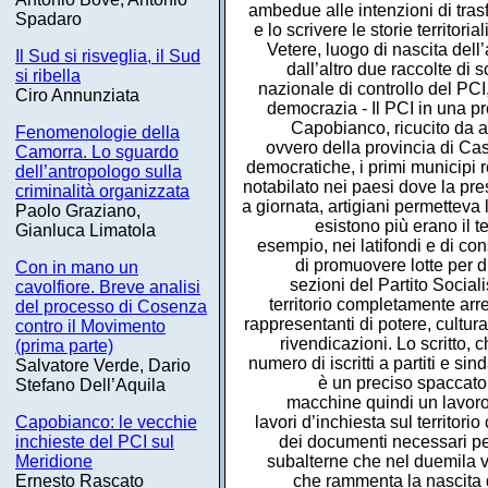
ambedue alle intenzioni di tras
Spadaro
e lo scrivere le storie territor
Vetere, luogo di nascita dell
Il Sud si risveglia, il Sud
dall’altro due raccolte d
si ribella
nazionale di controllo del PCI
Ciro Annunziata
democrazia - Il PCI in una pr
Capobianco, ricucito da ap
Fenomenologie della
ovvero della provincia di Cas
Camorra. Lo sguardo
democratiche, i primi municipi 
dell’antropologo sulla
notabilato nei paesi dove la pres
criminalità organizzata
a giornata, artigiani permetteva
Paolo Graziano,
esistono più erano il t
Gianluca Limatola
esempio, nei latifondi e di co
di promuovere lotte per di
Con in mano un
sezioni del Partito Social
cavolfiore. Breve analisi
territorio completamente arr
del processo di Cosenza
rappresentanti di potere, cultura,
contro il Movimento
rivendicazioni. Lo scritto, 
(prima parte)
numero di iscritti a partiti e si
Salvatore Verde, Dario
è un preciso spaccato
Stefano Dell’Aquila
macchine quindi un lavoro
Capobianco: le vecchie
lavori d’inchiesta sul territor
inchieste del PCI sul
dei documenti necessari per
Meridione
subalterne che nel duemila 
Ernesto Rascato
che rammenta la nascita di 