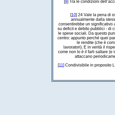
[
9
] Tra le condizioni dell’ac
[
10
] 24 Vale la pena di 
annualmente dalla stessa
consentirebbe un significativo 
su deficit e debito pubblici - di 
le spese sociali. Da questo punto
centro: appunto perché quei par
le rendite (che è co
lavoratori). E in verità il ri
come non lo è il farli saltare (e 
attaccano periodicament
[
11
] Condivisibile in proposito L