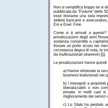
Non si semplifica troppo se si d
pubblicata da
“Fortune”
delle 50
esse troviamo una sola impresa 
settore bancario e assicurativ
Eni e Enel. Fine.
Come si è arrivati a questo?
privatizzazioni degli anni Novan
sostanza consentito a capitalist
trovare un porto sicuro nel mera
circostanza degna di nota, le i
da multinazionali
straniere
) [
5
].
Le privatizzazioni hanno quindi 
a) Hanno eliminato la neces
business tradizionali nei qu
b) I monopoli a proprietà 
liberalizzabili o non com
privata: in molti casi s
miglioramento dei servizi of
c) Lo Stato ha perduto u