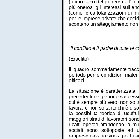
(primo caso del genere dall’int
più onerosi gli interessi sull’e
(come le cartolarizzazioni di im
per le imprese private che deci
scontano un atteggiamento non pr
“
Il conflitto è il padre di tutte le 
(Eraclito)
Il quadro sommariamente tracci
periodo per le condizioni materia
efficaci.
La situazione è caratterizzata,
precedenti nel periodo success
cui è sempre più vero, non solt
lavora, e non soltanto chi è dis
la possibilità teorica di usuf
maggiori strati di lavoratori sono
ricatti operati brandendo la m
sociali sono sottoposte ad 
rappresentavano sino a pochi anni