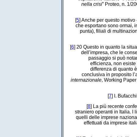
nella crisi
” Proteo, n. 1/20
[
5
] Anche per questo motivo -
che esportano sono ormai, in
punta), filiali di multinazion
[
6
] 20 Questo in quanto la situ
dell’impresa, che le conse
passaggio si può nota
efficienza, non esiste
differenza di quanto 
conclusiva in proposito l’
internazionale
, Working Paper 
[
7
] I. Bufacchi
[
8
] La più recente confe
straniero operanti in Italia. I
quelli delle imprese nazional
effettuati da imprese itali