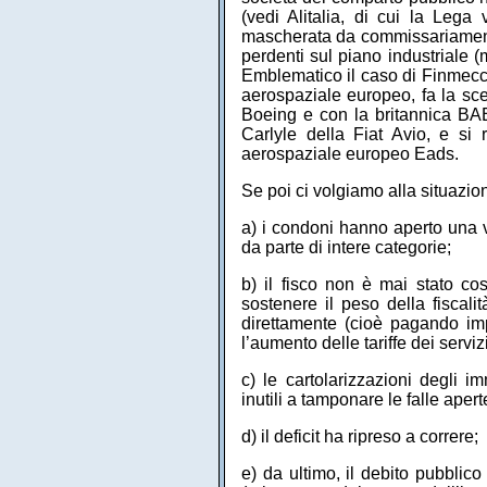
(vedi Alitalia, di cui la Lega 
mascherata da commissariamento)
perdenti sul piano industriale (
Emblematico il caso di Finmecca
aerospaziale europeo, fa la scel
Boeing e con la britannica BAE
Carlyle della Fiat Avio, e si 
aerospaziale europeo Eads.
Se poi ci volgiamo alla situazion
a) i condoni hanno aperto una ve
da parte di intere categorie;
b) il fisco non è mai stato cos
sostenere il peso della fiscali
direttamente (cioè pagando imp
l’aumento delle tariffe dei servizi
c) le cartolarizzazioni degli 
inutili a tamponare le falle aper
d) il deficit ha ripreso a correre;
e) da ultimo, il debito pubblico