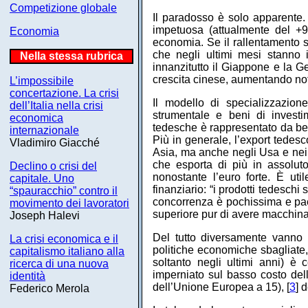
Competizione globale
Il paradosso è solo apparente. 
impetuosa (attualmente del +9,7
Economia
economia. Se il rallentamento sa
che negli ultimi mesi stanno 
Nella stessa rubrica
innanzitutto il Giappone e la 
crescita cinese, aumentando not
L’impossibile
concertazione. La crisi
Il modello di specializzazion
dell’Italia nella crisi
strumentale e beni di investi
economica
tedesche è rappresentato da ben
internazionale
Più in generale, l’export tedesc
Vladimiro Giacché
Asia, ma anche negli Usa e nei 
che esporta di più in assoluto 
Declino o crisi del
nonostante l’euro forte. È ut
capitale. Uno
finanziario: “i prodotti tedeschi 
“spauracchio” contro il
concorrenza è pochissima e pae
movimento dei lavoratori
superiore pur di avere macchinari
Joseph Halevi
Del tutto diversamente vanno l
La crisi economica e il
politiche economiche sbagliate
capitalismo italiano alla
soltanto negli ultimi anni) è 
ricerca di una nuova
imperniato sul basso costo dell
identità
dell’Unione Europea a 15), [
3
] 
Federico Merola