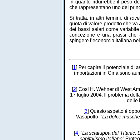
in quanto ridurrebbe il peso de
che rappresentano uno dei princi
Si tratta, in altri termini, di
rove
quota di valore prodotto che va a
dei bassi salari come variabil
concezione e una prassi che - 
spingere l’economia italiana ne
[
1
] Per capire il potenziale di
importazioni in Cina sono aum
[
2
] Così H. Wehner di West Am 
17 luglio 2004. Il problema del
delle 
[
3
] Questo aspetto è oppo
Vasapollo, “
La dolce maschera
[
4
] “
La scialuppa del Titanic. D
capitalismo italiano
” Proteo