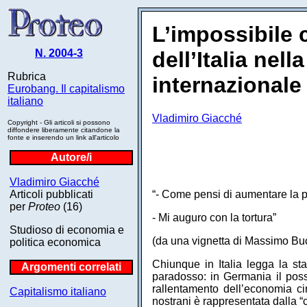
L’impossibile 
N. 2004-3
dell’Italia nel
Rubrica
internazionale
Eurobang. Il capitalismo
italiano
Vladimiro Giacché
Copyright - Gli articoli si possono
diffondere liberamente citandone la
fonte e inserendo un link all'articolo
Autore/i
Vladimiro Giacché
Articoli pubblicati
“- Come pensi di aumentare la p
per
Proteo
(16)
- Mi auguro con la tortura”
Studioso di economia e
(da una vignetta di Massimo Bu
politica economica
Chiunque in Italia legga la s
Argomenti correlati
paradosso: in Germania il possi
rallentamento dell’economia c
Capitalismo italiano
nostrani è rappresentata dalla “