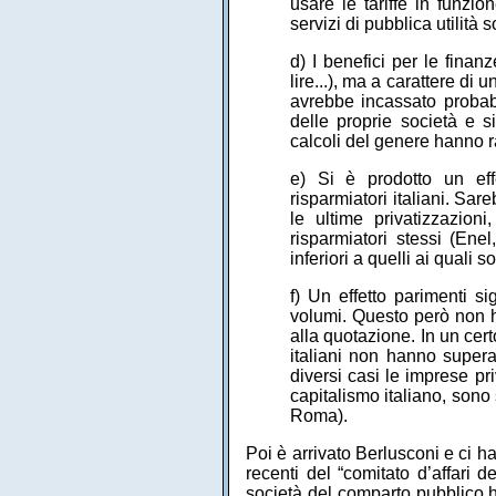
usare le tariffe in funzion
servizi di pubblica utilità 
d) I benefici per le finanz
lire...), ma a carattere di
avrebbe incassato probab
delle proprie società e si 
calcoli del genere hanno ra
e) Si è prodotto un effet
risparmiatori italiani. Sar
le ultime privatizzazioni
risparmiatori stessi (Ene
inferiori a quelli ai quali s
f) Un effetto parimenti si
volumi. Questo però non ha
alla quotazione. In un certo
italiani non hanno superat
diversi casi le imprese pr
capitalismo italiano, sono 
Roma).
Poi è arrivato Berlusconi e ci h
recenti del “comitato d’affari 
società del comparto pubblico ha