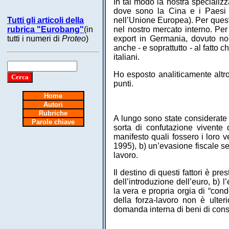
In tal modo la nostra specializ
dove sono la Cina e i Paesi d
Tutti gli articoli della
nell’Unione Europea). Per quest
rubrica "Eurobang"
(in
nel nostro mercato interno. Per 
tutti i numeri di
Proteo
)
export in Germania, dovuto no
anche - e soprattutto - al fatto 
italiani.
Ho esposto analiticamente altrov
punti.
Home
Autori
Rubriche
A lungo sono state considerate 
Parole chiave
sorta di confutazione vivente 
manifesto quali fossero i loro ve
1995), b) un’evasione fiscale se
lavoro.
Il destino di questi fattori è pr
dell’introduzione dell’euro, b) 
la vera e propria orgia di “cond
della forza-lavoro non è ulte
domanda interna di beni di con