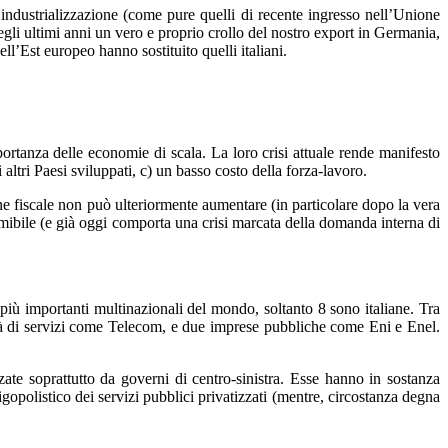
industrializzazione (come pure quelli di recente ingresso nell’Unione
gli ultimi anni un vero e proprio crollo del nostro export in Germania,
ll’Est europeo hanno sostituito quelli italiani.
ortanza delle economie di scala. La loro crisi attuale rende manifesto
 altri Paesi sviluppati, c) un basso costo della forza-lavoro.
ione fiscale non può ulteriormente aumentare (in particolare dopo la vera
imibile (e già oggi comporta una crisi marcata della domanda interna di
più importanti multinazionali del mondo, soltanto 8 sono italiane. Tra
cietà di servizi come Telecom, e due imprese pubbliche come Eni e Enel.
ate soprattutto da governi di centro-sinistra. Esse hanno in sostanza
igopolistico dei servizi pubblici privatizzati (mentre, circostanza degna