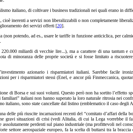
le:
ismo italiano, di coltivare i business tradizionali nei quali erano in diffi
 cioè inerenti a servizi non liberalizzabili o non completamente liberali
lioramento dei servizi offerti [
20
].
on potendo, ad es., usare le tariffe in funzione anticiclica, per calmierare
.
re 220.000 miliardi di vecchie lire...), ma a carattere di una tantum e
a di minoranza delle proprie società e si fosse limitato a riscuotere i
l’investimento azionario i risparmiatori italiani. Sarebbe facile iron
azioni per i risparmiatori stessi (Enel, e ancor più Finmeccanica, quotano
azione di Borsa e sui suoi volumi. Questo però non ha sortito l’effetto 
i familiari” italiani non hanno superato la loro naturale ritrosia nei conf
o italiano, sono state cancellate dal listino (emblematico il caso degli
na delle più riuscite incarnazioni recenti del “comitato d’affari della 
 gravi situazioni di crisi (vedi Alitalia, di cui la Lega vorrebbe il fa
ie assolutamente perdenti sul piano industriale (ma profittevoli nel cons
e settore aerospaziale europeo, fa la scelta di buttarsi tra la braccia 