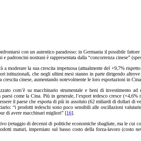
rontarsi con un autentico paradosso: in Germania il possibile fattore d
 e padroncini nostrani è rappresentata dalla “concorrenza cinese” (spes
irà a moderare la sua crescita impetuosa (attualmente del +9,7% rispetto a
ri istituzionali, che negli ultimi mesi stanno in parte dirigendo altrove
 crescita cinese, aumentando notevolmente le loro esportazioni in Cina
alizzato com’è su macchinario strumentale e beni di investimento ad 
n paesi come la Cina. Più in generale, l’export tedesco cresce (+4,6% 
sere il paese che esporta di più in assoluto (62 miliardi di dollari di ve
ario: “i prodotti tedeschi sono poco sensibili alle oscillazioni valutari
ur di avere macchinari migliori” [
16
].
ivo (retaggio di decenni di politiche economiche sbagliate, ma le cui c
rodotti maturi, imperniato sul basso costo della forza-lavoro (costo ne