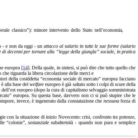
erale classico”): minore intervento dello Stato nell’economia,
o - e non da oggi - un
attacco al salario in tutte le sue forme (salario
di decenni per tornare alla “legge della giungla” sociale, in pratica
ne europea [
14
]. Della quale, in sintesi, si può dire che tutto quello che
o che riguarda la libera circolazione delle merci e
udatori della cosiddetta “economia sociale di mercato” europea facciano
 è alla base del
welfare
europeo è già saltato sotto i colpi di scure della
si dell’est europeo (dopo la cura di capitalismo selvaggio somministrata
ercato” europea. Su questa base, davvero non ci si può stupire che le
e stupore, invece, è ingenerato dalla constatazione che
nessuna
forza di
ie con la situazione di inizio Novecento: crisi, confronto tra potenze,
elle “colonie”, sostanziale subalternità - quando non pura e semplice