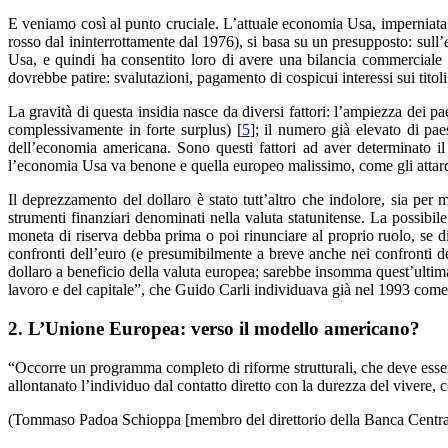
E veniamo così al punto cruciale. L’attuale economia Usa, imperniata
rosso dal ininterrottamente dal 1976), si basa su un presupposto: sull’
Usa, e quindi ha consentito loro di avere una bilancia commercial
dovrebbe patire: svalutazioni, pagamento di cospicui interessi sui titoli
La gravità di questa insidia nasce da diversi fattori: l’ampiezza dei 
complessivamente in forte surplus) [
5
]; il numero già elevato di pa
dell’economia americana. Sono questi fattori ad aver determinato il
l’economia Usa va benone e quella europeo malissimo, come gli attarda
Il deprezzamento del dollaro è stato tutt’altro che indolore, sia per 
strumenti finanziari denominati nella valuta statunitense. La possibil
moneta di riserva debba prima o poi rinunciare al proprio ruolo, se di
confronti dell’euro (e presumibilmente a breve anche nei confronti del
dollaro a beneficio della valuta europea; sarebbe insomma quest’ultima a
lavoro e del capitale”, che Guido Carli individuava già nel 1993 come 
2. L’Unione Europea: verso il modello americano?
“Occorre un programma completo di riforme strutturali, che deve esse
allontanato l’individuo dal contatto diretto con la durezza del vivere, co
(Tommaso Padoa Schioppa [membro del direttorio della Banca Centr