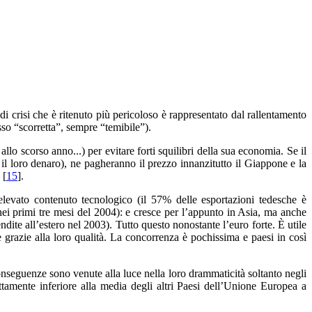
i crisi che è ritenuto più pericoloso è rappresentato dal rallentamento
so “scorretta”, sempre “temibile”).
llo scorso anno...) per evitare forti squilibri della sua economia. Se il
 il loro denaro), ne pagheranno il prezzo innanzitutto il Giappone e la
 [
15
].
elevato contenuto tecnologico (il 57% delle esportazioni tedesche è
nei primi tre mesi del 2004): e cresce per l’appunto in Asia, ma anche
ndite all’estero nel 2003). Tutto questo nonostante l’euro forte. È utile
e grazie alla loro qualità. La concorrenza è pochissima e paesi in così
onseguenze sono venute alla luce nella loro drammaticità soltanto negli
ttamente inferiore alla media degli altri Paesi dell’Unione Europea a