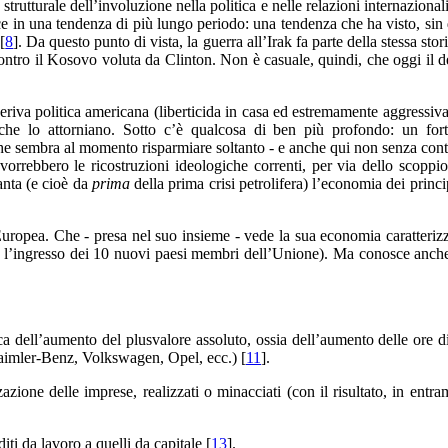
rutturale dell’involuzione nella politica e nelle relazioni internazionali
sce in una tendenza di più lungo periodo: una tendenza che ha visto, si
[
8
]. Da questo punto di vista, la guerra all’Irak fa parte della stessa s
ontro il Kosovo voluta da Clinton. Non è casuale, quindi, che oggi il d
deriva politica americana (liberticida in casa ed estremamente aggressiv
 che lo attorniano. Sotto c’è qualcosa di ben più profondo: un fort
e sembra al momento risparmiare soltanto - e anche qui non senza contra
vorrebbero le ricostruzioni ideologiche correnti, per via dello scopp
tanta (e cioè da
prima
della prima crisi petrolifera) l’economia dei princi
Europea. Che - presa nel suo insieme - vede la sua economia caratterizz
i con l’ingresso dei 10 nuovi paesi membri dell’Unione). Ma conosce an
a dell’aumento del plusvalore assoluto, ossia dell’aumento delle ore d
aimler-Benz, Volkswagen, Opel, ecc.) [
11
].
azione delle imprese, realizzati o minacciati (con il risultato, in entram
ti da lavoro a quelli da capitale [
13
].