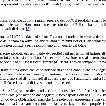
i responsabili per gli acquisti dell’area di Chicago: entrambi in sensibile c
ormai fuori controllo: ha infatti superato del 300% il prodotto interno lo
mentre le esportazioni sono aumentate solo del 9,7%; il che ha portato il
iliardi di dollari [
3
].
omica Usa” è fondata sul debito. Essa non si traduce in crescita della pr
zzo del denaro sia ormai da diversi anni ai minimi storici. E difficilment
ttiva non utilizzata pari a poco meno di un quarto del totale).
 sono prodotti dal reimpatrio dei profitti fatti nei terminali industrial
mini classici, si tratta di trasferimento di plusvalore su scala internazio
e sociale negli Usa (i ricchi sempre più ricchi, i poveri sempre più pove
si tratta di una quota che va scendendo di anno in anno, e che privilegia
à ricordare che lo scorso anno gli investimenti in Usa sono ammontati a 40 mi
sa erano stati di 72 miliardi di dollari, e nel 2001 addirittura pari a 16
 dell’Ocse la caduta di investimenti diretti esteri.
i di Stato Usa) stanno divenendo sempre più rischiosi. E infatti le banche 
biglietto verde (che avrebbe danneggiato le loro esportazioni negli Usa), 
nico delle obbligazioni asiatiche (che potrebbe rappresentare una valida 
attutto la Cina stanno accentuando la diversificazione delle proprie rise