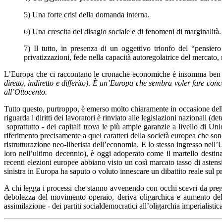
5) Una forte crisi della domanda interna.
6) Una crescita del disagio sociale e di fenomeni di marginalità.
7) Il tutto, in presenza di un oggettivo trionfo del “pensier
privatizzazioni, fede nella capacità autoregolatrice del mercato, n
L’Europa che ci raccontano le cronache economiche è insomma ben div
diretto, indiretto e differito)
.
È un’Europa che sembra voler fare concor
all’Ottocento.
Tutto questo, purtroppo, è emerso molto chiaramente in occasione dell
riguarda i diritti dei lavoratori è rinviato alle legislazioni nazionali 
soprattutto - dei capitali trova le più ampie garanzie a livello di Un
riferimento precisamente a quei caratteri della società europea che son
ristrutturazione neo-liberista dell’economia. E lo stesso ingresso nell
loro nell’ultimo decennio), è oggi adoperato come il martello destin
recenti elezioni europee abbiano visto un così marcato tasso di astensi
sinistra in Europa ha saputo o voluto innescare un dibattito reale sul 
A chi legga i processi che stanno avvenendo con occhi scevri da pregiu
debolezza del movimento operaio, deriva oligarchica e aumento delle 
assimilazione - dei partiti socialdemocratici all’oligarchia imperialisti