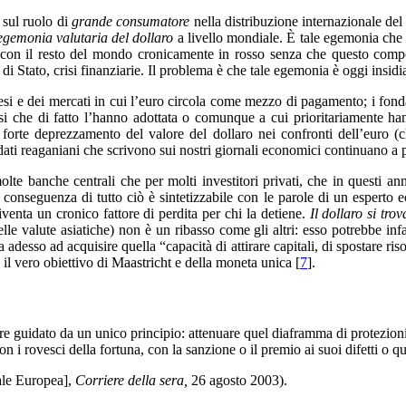
 sul ruolo di
grande consumatore
nella distribuzione internazionale de
egemonia valutaria del dollaro
a livello mondiale. È tale egemonia che h
e con il resto del mondo cronicamente in rosso senza che questo com
 di Stato, crisi finanziarie. Il problema è che tale egemonia è oggi insid
paesi e dei mercati in cui l’euro circola come mezzo di pagamento; i fon
esi che di fatto l’hanno adottata o comunque a cui prioritariamente ha
 forte deprezzamento del valore del dollaro nei confronti dell’euro (c
ti reaganiani che scrivono sui nostri giornali economici continuano a p
molte banche centrali che per molti investitori privati, che in questi 
e conseguenza di tutto ciò è sintetizzabile con le parole di un esperto
venta un cronico fattore di perdita per chi la detiene.
Il dollaro si tro
le valute asiatiche) non è un ribasso come gli altri: esso potrebbe infa
desso ad acquisire quella “capacità di attirare capitali, di spostare riso
il vero obiettivo di Maastricht e della moneta unica [
7
].
re guidato da un unico principio: attenuare quel diaframma di protezio
n i rovesci della fortuna, con la sanzione o il premio ai suoi difetti o qu
ale Europea],
Corriere della sera,
26 agosto 2003).