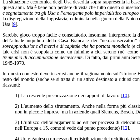
La situazione economica degli Usa descritta sopra rappresenta la base st
questi anni. Ma è bene non perdere di vista che tutto questo si inseri
e segnatamente tra gli Usa e l’emergente polo imperialistico europeo
la disgregazione della Jugoslavia, culminata nella guerra della Nato c
Usa [
9
].
Sarebbe gioco troppo facile e consolatorio, insomma, interpretare la 
dell’attuale inquilino della Casa Bianca e dei “neo-conservatori”
sovrapproduzione di merci e di capitale che ha portata mondiale
(e ch
tale crisi non è scoppiata come un fulmine a ciel sereno (né, come 
trentennio di accumulazione decrescente
. Di fatto, dai primi anni Set
1945-1970.
In questo contesto deve inserirsi anche il ragionamento sull’Unione 
resto del mondo (anche se si tratta di un attivo destinato a ridurs
riassunti:
1) La crescente precarizzazione dei rapporti di lavoro [
10
].
2) L’aumento dello sfruttamento. Anche nella forma più classic
non in piccole imprese, ma in aziende quali Siemens, Bosch, D
3) L’utilizzo dell’allargamento ad est per processi di delocalizz
nell’Europa a 15, come si vede dal punto precedente) [
12
].
4) Un gigantesco processo di redistribuzione del reddito dai reddi