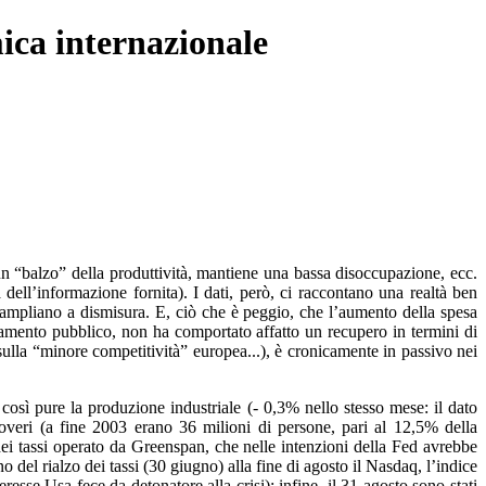
mica internazionale
n “balzo” della produttività, mantiene una bassa disoccupazione, ecc.
dell’informazione fornita). I dati, però, ci raccontano una realtà ben
 ampliano a dismisura. E, ciò che è peggio, che l’aumento della spesa
tamento pubblico, non ha comportato affatto un recupero in termini di
sulla “minore competitività” europea...), è cronicamente in passivo nei
così pure la produzione industriale (- 0,3% nello stesso mese: il dato
overi (a fine 2003 erano 36 milioni di persone, pari al 12,5% della
dei tassi operato da Greenspan, che nelle intenzioni della Fed avrebbe
o del rialzo dei tassi (30 giugno) alla fine di agosto il Nasdaq, l’indice
eresse Usa fece da detonatore alla crisi); infine, il 31 agosto sono stati