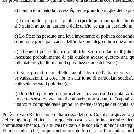
Le privatizzazioni hanno quindi creato una situazione così sintetizzabi
a) Hanno eliminato la necessità, per le grandi famiglie del capital
b) I monopoli a proprietà pubblica (per lo più monopoli naturali,
si è quindi avuto un aumento delle tariffe, senza un parallelo mig
c) Lo Stato ha perduto una leva importante di politica economica (n
sono tra le principali cause dell’inflazione degli ultimi due anni)
d) I benefici per le finanze pubbliche sono risultati reali (olt
incassato probabilmente di più qualora avesse quotato una quot
rallentato negli ultimi anni la privatizzazione dell’Enel).
e) Si è prodotto un effetto significativo nell’attrarre verso 
privatizzazioni, la cosa non è stata fonte di particolari soddisf
collocati presso il pubblico).
f) Un effetto parimenti significativo si è avuto sulla capitalizz
un certo senso è avvenuto il contrario: non soltanto i “capitalist
una volta comprate dalle grandi (o medie) famiglie del capitalism
Poi è arrivato Berlusconi e ci ha messo del suo. Con il suo governo (u
del comparto pubblico ha in qualche caso lasciato incancrenire alcune
commissariamento), in altri casi ha dato alle società pubbliche strateg
Finmeccanica, che, proprio nel momento in cui va affermandosi un fort