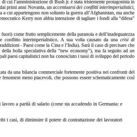
 di cui l’amministrazione di Bush jr. è stata tristemente protagonista in
n dai primi anni Novanta, un
accentuarsi dei conflitti interimperialistici,
toria a cui appartengono non soltanto la guerra all’Afghanistan, ma anche
emocratico Kerry non abbia intenzione di tagliare i fondi alla “difesa”
a fuori) come frutto semplicemente della paranoia e dell’inadeguatezza
e conflitto interimperialistico. A sua volta causato da una
crisi di
ddizioni - Paesi come la Cina e l’India). Sarà il caso di precisare che
io della bolla speculativa della “new economy”), ma fa seguito ad
un
pali paesi capitalistici non ha conosciuto i tassi di sviluppo del periodo
ata da una bilancia commerciale fortemente positiva nei confronti del
che fenomeni meno piacevoli, che possono essere schematicamente così
i lavoro a parità di salario (come sta accadendo in Germania: e
bi i casi, di diminuire il potere di contrattazione dei lavoratori