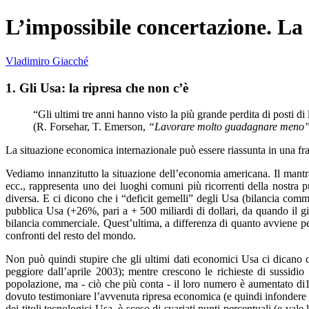
L’impossibile concertazione. La c
Vladimiro Giacché
1. Gli Usa: la ripresa che non c’è
“Gli ultimi tre anni hanno visto la più grande perdita di posti d
(R. Forsehar, T. Emerson,
“Lavorare molto guadagnare meno”,
La situazione economica internazionale può essere riassunta in una fra
Vediamo innanzitutto la situazione dell’economia americana. Il mantr
ecc., rappresenta uno dei luoghi comuni più ricorrenti della nostra p
diversa. E ci dicono che i “deficit gemelli” degli Usa (bilancia com
pubblica Usa (+26%, pari a + 500 miliardi di dollari, da quando il g
bilancia commerciale. Quest’ultima, a differenza di quanto avviene per
confronti del resto del mondo.
Non può quindi stupire che gli ultimi dati economici Usa ci dicano ch
peggiore dall’aprile 2003); mentre crescono le richieste di sussid
popolazione, ma - ciò che più conta - il loro numero è aumentato di1
dovuto testimoniare l’avvenuta ripresa economica (e quindi infondere fidu
dei titoli tecnologici Usa, è sceso di svariati punti percentuali (e vale