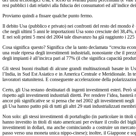
resi pubblici i dati relativi alla fiducia dei consumatori ed all’indice de
Proviamo quindi a fissare qualche punto fermo.
Il debito Usa (pubblico e privato) nei confronti del resto del mondo è 
che negli ultimi 5 anni le importazioni Usa sono cresciute del 38,4%, 
E nei soli primi 5 mesi del 2004 tale disavanzo ha già raggiunto i 225 m
Cosa significa questo? Significa che la tanto declamata “crescita econ
una reale ripresa degli investimenti industriali, nonostante che il pre
degli impianti è all’incirca pari al 77% (il che significa capacità produ
Gli stessi buoni risultati di alcune grandi multinazionali basate in Usa
l’India, in Sud Est Asiatico e in America Centrale e Meridionale. In ter
lavoratori statunitensi. E conseguente accelerazione della polarizzazion
Certo, gli Usa restano destinatari di ingenti investimenti esteri. Però 
rispetto agli investimenti industriali diretti. Per rendere l’idea, baster
ancor più significative se si pensa che nel 2002 gli investimenti negli U
gli Usa hanno patito più di tutti gli altri 29 stati industrializzati membri
Non solo: gli stessi investimenti di portafoglio (in particolare in titol
hanno investito in titoli di stato americani per evitare il crollo del 
investimenti in dollari, ma anche cominciando a costruire un mercato u
passo verso una moneta unica nippo-cinese); inoltre, il Giappone e sopr