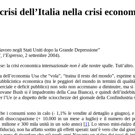
risi dell’Italia nella crisi econo
i lavoro negli Stati Uniti dopo la Grande Depressione”
 l’Espresso,
2 settembre 2004).
se: la crisi economica internazionale
non è
alle nostre spalle. Tutt’altro.
a dell’economia Usa che “vola”, “traina il resto del mondo”, esprime u
ubblicistica economica (tra le peggiori del mondo in termini di qualità 
merciale e deficit pubblico) non solo non accennano a diminuire, ma si
iovane Bush si è impadronito della Casa Bianca), e quindi dell’indebi
 l’Ue (e a dispetto delle sciocchezze del giornale della Confindustria 
e i consumi sono in calo (- 1,1% le vendite al dettaglio a giugno), e 
io di disoccupazione (+ 10.000 in un mese a luglio) e il numero dei p
 milione e 300 mila unità in un solo anno) [
1
]. Lo stesso mini-rialzo 
cia), non ha affatto sortito gli effetti sperati: tant’è vero che dal giorn
 la pena di ricordare che già negli anni Novanta un rialzo dei tassi di int