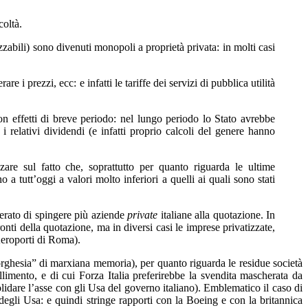
coltà.
zzabili) sono divenuti monopoli a proprietà privata: in molti casi
 i prezzi, ecc: e infatti le tariffe dei servizi di pubblica utilità
 con effetti di breve periodo: nel lungo periodo lo Stato avrebbe
 relativi dividendi (e infatti proprio calcoli del genere hanno
izzare sul fatto che, soprattutto per quanto riguarda le ultime
 a tutt’oggi a valori molto inferiori a quelli ai quali sono stati
sperato di spingere più aziende
private
italiane alla quotazione. In
ronti della quotazione, ma in diversi casi le imprese privatizzate,
 Aeroporti di Roma).
borghesia” di marxiana memoria), per quanto riguarda le residue società
llimento, e di cui Forza Italia preferirebbe la svendita mascherata da
olidare l’asse con gli Usa del governo italiano). Emblematico il caso di
degli Usa: e quindi stringe rapporti con la Boeing e con la britannica