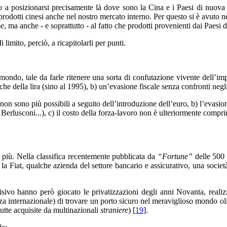
o a posizionarsi precisamente là dove sono la Cina e i Paesi di nuova 
rodotti cinesi anche nel nostro mercato interno. Per questo si è avuto ne
ma anche - e soprattutto - al fatto che prodotti provenienti dai Paesi de
i limito, perciò, a ricapitolarli per punti.
ndo, tale da farle ritenere una sorta di confutazione vivente dell’imp
iche della lira (sino al 1995), b) un’evasione fiscale senza confronti negli
ive non sono più possibili a seguito dell’introduzione dell’euro, b) l’evas
 Berlusconi...), c) il costo della forza-lavoro non è ulteriormente compr
i più. Nella classifica recentemente pubblicata da
“Fortune”
delle 500 
ia la Fiat, qualche azienda del settore bancario e assicurativo, una so
ivo hanno però giocato le privatizzazioni degli anni Novanta, realizz
renza internazionale) di trovare un porto sicuro nel meraviglioso mondo ol
tutte acquisite da multinazionali
straniere
) [
19
].