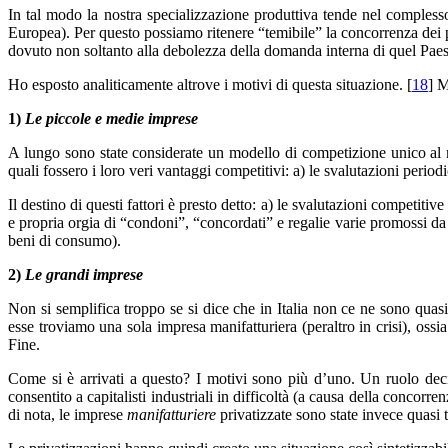
In tal modo la nostra specializzazione produttiva tende nel compless
Europea). Per questo possiamo ritenere “temibile” la concorrenza dei p
dovuto non soltanto alla debolezza della domanda interna di quel Paese, 
Ho esposto analiticamente altrove i motivi di questa situazione. [
18
] M
1)
Le piccole e medie imprese
A lungo sono state considerate un modello di competizione unico al mo
quali fossero i loro veri vantaggi competitivi: a) le svalutazioni period
Il destino di questi fattori è presto detto: a) le svalutazioni competit
e propria orgia di “condoni”, “concordati” e regalie varie promossi da
beni di consumo).
2)
Le grandi imprese
Non si semplifica troppo se si dice che in Italia non ce ne sono quas
esse troviamo una sola impresa manifatturiera (peraltro in crisi), oss
Fine.
Come si è arrivati a questo? I motivi sono più d’uno. Un ruolo decis
consentito a capitalisti industriali in difficoltà (a causa della concor
di nota, le imprese
manifatturiere
privatizzate sono state invece quasi 