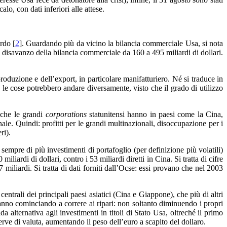
alo, con dati inferiori alle attese.
rdo [
2
]. Guardando più da vicino la bilancia commerciale Usa, si nota
 disavanzo della bilancia commerciale da 160 a 495 miliardi di dollari.
oduzione e dell’export, in particolare manifatturiero. Né si traduce in
e le cose potrebbero andare diversamente, visto che il grado di utilizzo
i che le grandi
corporations
statunitensi hanno in paesi come la Cina,
nale. Quindi: profitti per le grandi multinazionali, disoccupazione per i
ri).
 sempre di più investimenti di portafoglio (per definizione più volatili)
liardi di dollari, contro i 53 miliardi diretti in Cina. Si tratta di cifre
7 miliardi. Si tratta di dati forniti dall’Ocse: essi provano che nel 2003
centrali dei principali paesi asiatici (Cina e Giappone), che più di altri
stanno cominciando a correre ai ripari: non soltanto diminuendo i propri
alternativa agli investimenti in titoli di Stato Usa, oltreché il primo
rve di valuta, aumentando il peso dell’euro a scapito del dollaro.