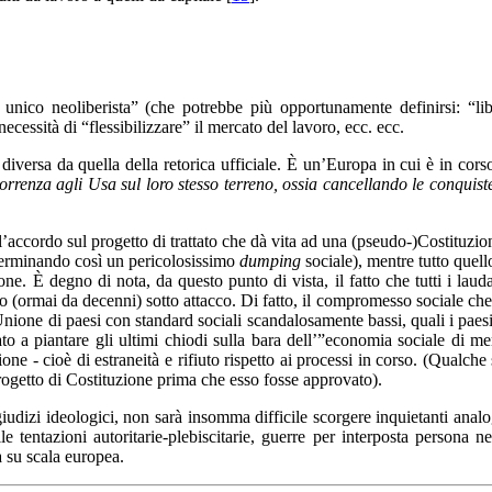
o unico neoliberista” (che potrebbe più opportunamente definirsi: “lib
ecessità di “flessibilizzare” il mercato del lavoro, ecc. ecc.
ersa da quella della retorica ufficiale. È un’Europa in cui è in cors
renza agli Usa sul loro stesso terreno, ossia cancellando le conquiste 
’accordo sul progetto di trattato che dà vita ad una (pseudo-)Costituzio
(determinando così un pericolosissimo
dumping
sociale), mentre tutto quell
ione. È degno di nota, da questo punto di vista, il fatto che tutti i la
o (ormai da decenni) sotto attacco. Di fatto, il compromesso sociale che
’Unione di paesi con standard sociali scandalosamente bassi, quali i pae
ato a piantare gli ultimi chiodi sulla bara dell’”economia sociale di m
one - cioè di estraneità e rifiuto rispetto ai processi in corso. (Qualch
progetto di Costituzione prima che esso fosse approvato).
dizi ideologici, non sarà insomma difficile scorgere inquietanti analog
tentazioni autoritarie-plebiscitarie, guerre per interposta persona n
ca su scala europea.