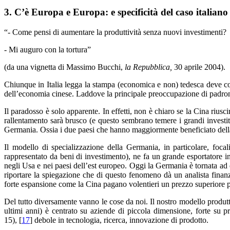
3. C’è Europa e Europa: e specificità del caso italiano
“- Come pensi di aumentare la produttività senza nuovi investimenti?
- Mi auguro con la tortura”
(da una vignetta di Massimo Bucchi,
la Repubblica,
30 aprile 2004).
Chiunque in Italia legga la stampa (economica e non) tedesca deve conf
dell’economia cinese. Laddove la principale preoccupazione di padroni
Il paradosso è solo apparente. In effetti, non è chiaro se la Cina riusc
rallentamento sarà brusco (e questo sembrano temere i grandi investito
Germania. Ossia i due paesi che hanno maggiormente beneficiato della
Il modello di specializzazione della Germania, in particolare, foc
rappresentato da beni di investimento), ne fa un grande esportatore i
negli Usa e nei paesi dell’est europeo. Oggi la Germania è tornata ad es
riportare la spiegazione che di questo fenomeno dà un analista finanzi
forte espansione come la Cina pagano volentieri un prezzo superiore p
Del tutto diversamente vanno le cose da noi. Il nostro modello produtt
ultimi anni) è centrato su aziende di piccola dimensione, forte su p
15), [
17
] debole in tecnologia, ricerca, innovazione di prodotto.