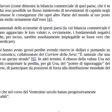
l lavoro (come dimostra la bilancia commerciale di quel paese, che è in
a reso possibile un flusso ininterrotto di investimenti di capitale negli
portasse le conseguenze che
ogni
altro Paese del mondo al suo posto
iata molto seriamente dall’euro [
4
].
damentali delle economie di questi paesi (la cui bilancia commerciale è
nno agganciato le loro valute; e, ovviamente, i fondamentali negativi
he, per inciso, sarebbe assolutamente inspiegabile se fosse vero che
redicare).
anni hanno avuto grossi perdite avendo riserve in dollari o puntando su
 economico, collaboratore del
Corriere della Sera
: “È naturale che una
va su questa strada
” [
6
]. In altri termini, il ribasso della valuta Usa nei
tti comportare la perdita, per gli Usa, del “potere di signoraggio” del
rse, di partecipare da posizioni di forza alla distribuzione mondiale del
ni che nel corso del Ventesimo secolo hanno progressivamente
alità”.