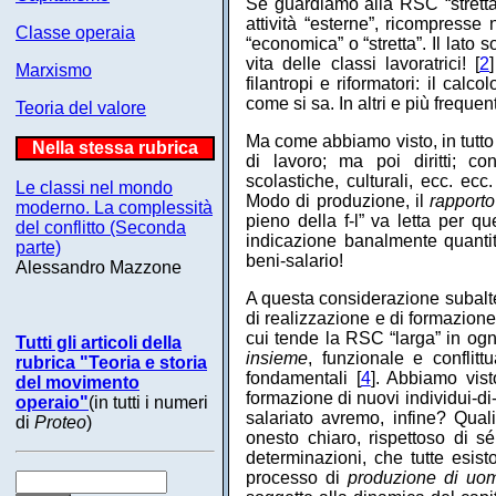
Se guardiamo alla RSC “strett
attività “esterne”, ricompresse
Classe operaia
“economica” o “stretta”. Il lato s
vita delle classi lavoratrici! [
2
Marxismo
filantropi e riformatori: il cal
come si sa. In altri e più freque
Teoria del valore
Ma come abbiamo visto, in tutto c
Nella stessa rubrica
di lavoro; ma poi diritti; cond
scolastiche, culturali, ecc. ec
Le classi nel mondo
Modo di produzione, il
rapporto 
moderno. La complessità
pieno della f-l” va letta per 
del conflitto (Seconda
indicazione banalmente quantit
parte)
beni-salario!
Alessandro Mazzone
A questa considerazione subalter
di realizzazione e di formazion
cui tende la RSC “larga” in ogn
Tutti gli articoli della
insieme
, funzionale e conflitt
rubrica "Teoria e storia
fondamentali [
4
]. Abbiamo vis
del movimento
formazione di nuovi individui-di
operaio"
(in tutti i numeri
salariato avremo, infine? Qualif
di
Proteo
)
onesto chiaro, rispettoso di sé
determinazioni, che tutte esisto
processo di
produzione di uom