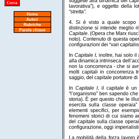
soggette alla dinamica del cap
lavorativa”), e oggetto della 
“stretta”.
Home
Autori
4. Si è visto a quale scopo 
Rubriche
distinzione si intende meglio r
Parole chiave
Capitale
. (Opera che Marx riusc
noto). Contenuto di questa ope
configurazioni
dei “vari capitali
In
Capitale I,
inoltre, hai solo i
alla dinamica intrinseca dell’a
non la concorrenza - che si av
molti capitali in concorrenza t
saggio, del capitale portatore di
In
Capitale I
, il capitale è u
“l’organismo” ben sapendo che 
storia). È per questo che le ill
esercita sulla classe operaia
elementi specifici, per esempi
fenomeni storici di cui siamo a
del capitale sulla classe opera
configurazione, oggi imperialist
La mobilità della forza lavoro 