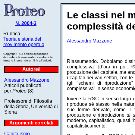
Le classi nel
N. 2004-3
complessità de
Rubrica
Teoria e storia del
Alessandro Mazzone
movimento operaio
Copyright - Gli articoli si possono
diffondere liberamente citandone la
fonte e inserendo un link all'articolo
Riassumendo. Dobbiamo disting
complessiva” [d’ora in poi: R
Autore/i
produzione del capitale, ma anch
i capitali nei vari settori, con l
Alessandro Mazzone
(gli “schemi di riproduzione”
Articoli pubblicati
complessiva” in senso economico
per
Proteo
(8)
Invece la RSC in senso largo
Professore di Filosofia
riproduce sé stesso nella natur
della Storia, Università di
sue forme derivate, come il “
Siena
produzione e riproduzione
di u
moderno, capitalistico, questi 
Argomenti correlati
capitalisticamente.
Capitalismo