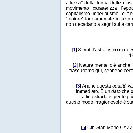
attrezzi” della teoria delle cla
movimento caratterizza l’epoc
capitalismo-imperialismo, e f
“motore” fondamentale in azion
non decadano a segni sulla carta,
[
1
] Si noti l’astrattismo di q
ri
[
2
] Naturalmente, c’è anche il
trascuriamo qui, sebbene certo
[
3
] Anche questa
qualità
va 
immediato. È un
dato
che ol
traffico stradale, per lo pi
questo modo irragionevole è stat
[
5
] Cfr. Gian Mario CA