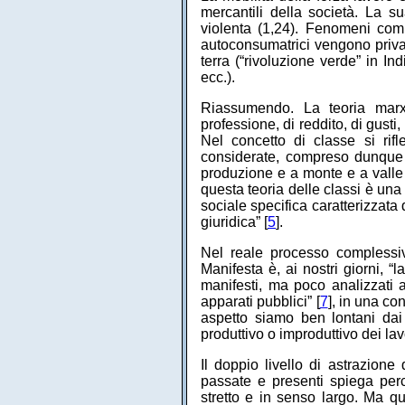
mercantili della società. La s
violenta (1,24). Fenomeni com
autoconsumatrici vengono priva
terra (“rivoluzione verde” in I
ecc.).
Riassumendo. La teoria marxi
professione, di reddito, di gusti
Nel concetto di classe si rif
considerate, compreso dunque i
produzione e a monte e a valle d
questa teoria delle classi è una 
sociale specifica caratterizzata
giuridica” [
5
].
Nel reale processo compless
Manifesta è, ai nostri giorni, “l
manifesti, ma poco analizzati 
apparati pubblici” [
7
], in una co
aspetto siamo ben lontani dai
produttivo o improduttivo dei lav
Il doppio livello di astrazione 
passate e presenti spiega perc
stretto e in senso largo. Ma qu