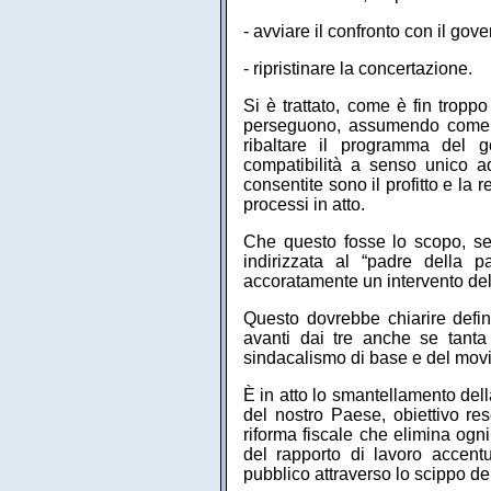
- avviare il confronto con il gove
- ripristinare la concertazione.
Si è trattato, come è fin tropp
perseguono, assumendo come centr
ribaltare il programma del g
compatibilità a senso unico ad
consentite sono il profitto e la r
processi in atto.
Che questo fosse lo scopo, seb
indirizzata al “padre della p
accoratamente un intervento del 
Questo dovrebbe chiarire definit
avanti dai tre anche se tanta 
sindacalismo di base e del mov
È in atto lo smantellamento del
del nostro Paese, obiettivo res
riforma fiscale che elimina ogni
del rapporto di lavoro accentua
pubblico attraverso lo scippo de