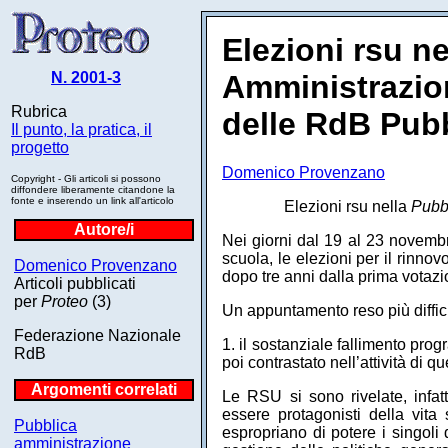
Elezioni rsu n
N. 2001-3
Amministrazion
Rubrica
delle RdB Pub
Il punto, la pratica, il
progetto
Domenico Provenzano
Copyright - Gli articoli si possono
diffondere liberamente citandone la
fonte e inserendo un link all'articolo
Elezioni rsu nella
Pubb
Autore/i
Nei giorni dal 19 al 23 novembre
scuola, le elezioni per il rinn
Domenico Provenzano
dopo tre anni dalla prima votazi
Articoli pubblicati
per
Proteo
(3)
Un appuntamento reso più diffici
Federazione Nazionale
1. il sostanziale fallimento pro
RdB
poi contrastato nell’attività di qu
Argomenti correlati
Le RSU si sono rivelate, infatt
essere protagonisti della vita 
Pubblica
espropriano di potere i singoli 
amministrazione