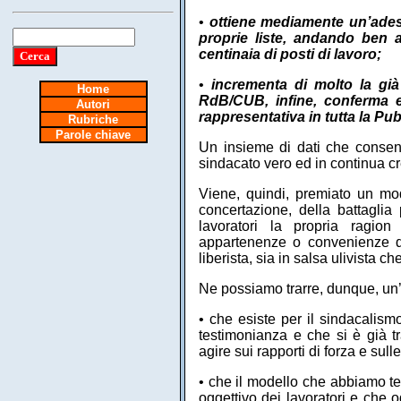
•
ottiene mediamente un’adesi
proprie liste, andando ben a
centinaia di posti di lavoro;
•
incrementa di molto la già 
Home
RdB/CUB, infine, conferma e
Autori
rappresentativa in tutta la Pu
Rubriche
Parole chiave
Un insieme di dati che consen
sindacato vero ed in continua c
Viene, quindi, premiato un mode
concertazione, della battaglia 
lavoratori la propria ragio
appartenenze o convenienze de
liberista, sia in salsa ulivista 
Ne possiamo trarre, dunque, un’
• che esiste per il sindacalis
testimonianza e che si è già tr
agire sui rapporti di forza e sull
• che il modello che abbiamo teo
oggettivo dei lavoratori e che o