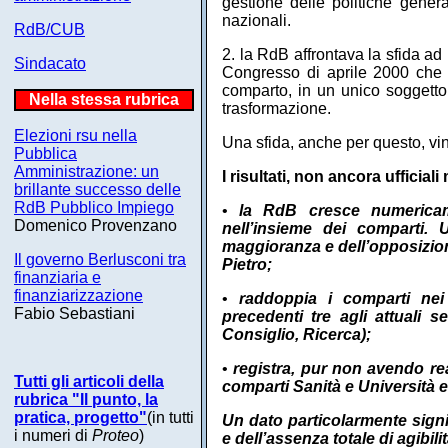
gestione delle politiche genera
nazionali.
RdB/CUB
2. la RdB affrontava la sfida a
Sindacato
Congresso di aprile 2000 che 
comparto, in un unico soggetto
Nella stessa rubrica
trasformazione.
Elezioni rsu nella
Una sfida, anche per questo, vin
Pubblica
Amministrazione: un
I risultati, non ancora ufficia
brillante successo delle
RdB Pubblico Impiego
•
la RdB cresce numericam
Domenico Provenzano
nell’insieme dei comparti.
maggioranza e dell’opposizion
Il governo Berlusconi tra
Pietro;
finanziaria e
finanziarizzazione
•
raddoppia i comparti nei
Fabio Sebastiani
precedenti tre agli attuali s
Consiglio, Ricerca);
•
registra, pur non avendo re
Tutti gli articoli della
comparti Sanità e Università e 
rubrica "Il punto, la
pratica, progetto"
(in tutti
Un dato particolarmente signif
i numeri di
Proteo
)
e dell’assenza totale di agibilit