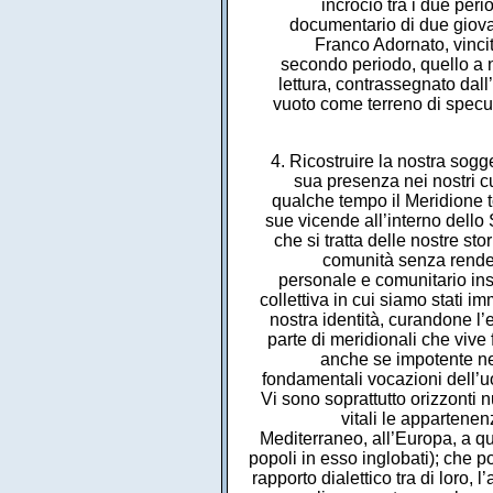
incrocio tra i due peri
documentario di due giovan
Franco Adornato, vincit
secondo periodo, quello a 
lettura, contrassegnato dall
vuoto come terreno di specula
4. Ricostruire la nostra sog
sua presenza nei nostri cu
qualche tempo il Meridione t
sue vicende all’interno dello 
che si tratta delle nostre s
comunità senza renderl
personale e comunitario ins
collettiva in cui siamo stati i
nostra identità, curandone l’es
parte di meridionali che vive 
anche se impotente ne
fondamentali vocazioni dell’uom
Vi sono soprattutto orizzonti n
vitali le appartenen
Mediterraneo, all’Europa, a quel
popoli in esso inglobati); che
rapporto dialettico tra di loro,