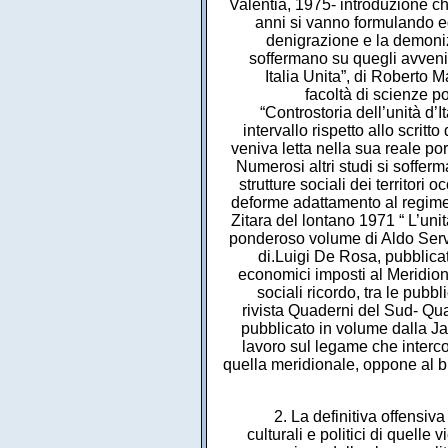
Valentia, 1975- introduzione che 
anni si vanno formulando ed
denigrazione e la demonizz
soffermano su quegli avvenime
Italia Unita”, di Roberto M
facoltà di scienze p
“Controstoria dell’unità d’I
intervallo rispetto allo scrit
veniva letta nella sua reale port
Numerosi altri studi si sofferm
strutture sociali dei territori
deforme adattamento al regime
Zitara del lontano 1971 “ L’unit
ponderoso volume di Aldo Servi
di.Luigi De Rosa, pubblicat
economici imposti al Meridione 
sociali ricordo, tra le pub
rivista Quaderni del Sud- Quad
pubblicato in volume dalla Jaca
lavoro sul legame che interco
quella meridionale, oppone al bi
2. La definitiva offensiva
culturali e politici di quell