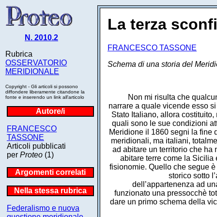
La terza sconfi
N. 2010.2
FRANCESCO TASSONE
Rubrica
OSSERVATORIO
Schema di una storia del Meridio
MERIDIONALE
Copyright - Gli articoli si possono
diffondere liberamente citandone la
Non mi risulta che qualcun
fonte e inserendo un link all'articolo
narrare a quale vicende esso si è
Autore/i
Stato Italiano, allora costituit
quali sono le sue condizioni att
FRANCESCO
Meridione il 1860 segni la fine d
TASSONE
meridionali, ma italiani, total
Articoli pubblicati
ad abitare un territorio che h
per
Proteo
(1)
abitare terre come la Sicilia
fisionomie. Quello che segue è 
Argomenti correlati
storico sotto l
dell’appartenenza ad una
Nella stessa rubrica
funzionato una pressocchè tota
dare un primo schema della vic
Federalismo e nuova
questione meridionale.