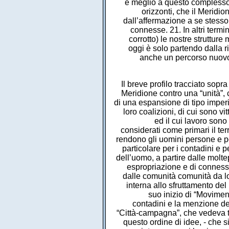
e meglio a questo complesso v
orizzonti, che il Meridi
dall’affermazione a se stesso
connesse. 21. In altri termi
corrotto) le nostre strutture 
oggi è solo partendo dalla r
anche un percorso nuovo
Il breve profilo tracciato sopr
Meridione contro una “unità”, c
di una espansione di tipo imperi
loro coalizioni, di cui sono vitt
ed il cui lavoro sono 
considerati come primari il terr
rendono gli uomini persone e popo
particolare per i contadini e per
dell’uomo, a partire dalle molt
espropriazione e di connesso
dalle comunità comunità da loro
interna allo sfruttamento de
suo inizio di “Movimen
contadini e la menzione de
“Città-campagna”, che vedeva tr
questo ordine di idee, - che 