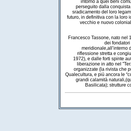
intorno a quei beni comun
perseguito dalla conquista
sradicamento del loro legame c
futuro, in definitiva con la loro
vecchio e nuovo colonial
Francesco Tassone, nato nel 
dei fondator
meridionale,all’interno 
riflessione stretta e congi
1972), e dalle forti spinte 
liberazione in atto nel ”Te
organizzate (la rivista che 
Qualecultura, e più ancora le “coo
grandi calamità naturali,(q
Basilicata); strutture