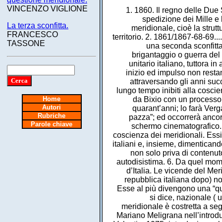
VINCENZO VIGLIONE
1. 1860. Il regno delle Due
spedizione dei Mille e 
La terza sconfitta.
meridionale, cioè la strutt
FRANCESCO
territorio. 2. 1861/1867-68-69...
TASSONE
una seconda sconfitta 
brigantaggio o guerra del b
unitario italiano, tuttora 
inizio ed impulso non resta
attraversando gli anni suc
lungo tempo inibiti alla coscie
Home
da Bixio con un processo 
Autori
quarant’anni; lo farà Ver
Rubriche
pazza”; ed occorrerà ancor
Parole chiave
schermo cinematografico. 5
coscienza dei meridionali. Essi
italiani e, insieme, dimenticand
non solo priva di contenut
autodisistima. 6. Da quel mome
d’Italia. Le vicende del Mer
repubblica italiana dopo) no
Esse al più divengono una “que
si dice, nazionale ( 
meridionale è costretta a seg
Mariano Meligrana nell’introdu