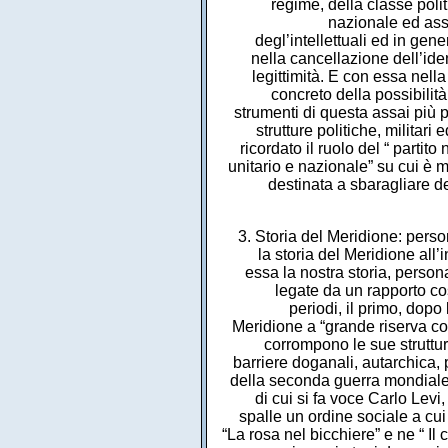
regime, della classe poli
nazionale ed ass
degl’intellettuali ed in gen
nella cancellazione dell’ide
legittimità. E con essa nell
concreto della possibilit
strumenti di questa assai più p
strutture politiche, militar
ricordato il ruolo del “ partito
unitario e nazionale” su cui è mo
destinata a sbaragliare de
3. Storia del Meridione: pers
la storia del Meridione all’
essa la nostra storia, perso
legate da un rapporto cost
periodi, il primo, dopo
Meridione a “grande riserva co
corrompono le sue struttur
barriere doganali, autarchica,
della seconda guerra mondiale, 
di cui si fa voce Carlo Levi
spalle un ordine sociale a cui
“La rosa nel bicchiere” e ne “ Il