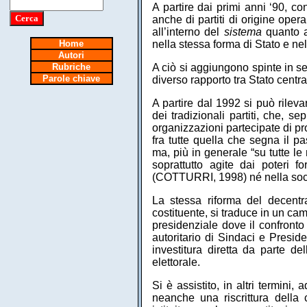
A partire dai primi anni ‘90, co
anche di partiti di origine opera
all’interno del
sistema
quanto al
nella stessa forma di Stato e ne
Home
Autori
A ciò si aggiungono spinte in s
Rubriche
Parole chiave
diverso rapporto tra Stato central
A partire dal 1992 si può rileva
dei tradizionali partiti, che, s
organizzazioni partecipate di pr
fra tutte quella che segna il p
ma, più in generale “su tutte l
soprattutto agite dai poteri 
(COTTURRI, 1998) né nella socie
La stessa riforma del decentr
costituente, si traduce in un ca
presidenziale dove il confronto
autoritario di Sindaci e Preside
investitura diretta da parte d
elettorale.
Si è assistito, in altri termini
neanche una riscrittura della 