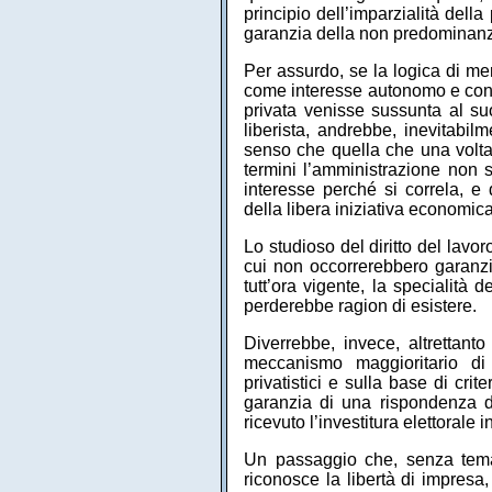
principio dell’imparzialità del
garanzia della non predominanza 
Per assurdo, se la logica di me
come interesse autonomo e contr
privata venisse sussunta al suo
liberista, andrebbe, inevitabilm
senso che quella che una volta v
termini l’amministrazione non s
interesse perché si correla, e 
della libera iniziativa economica
Lo studioso del diritto del lavo
cui non occorrerebbero garanzie
tutt’ora vigente, la specialità
perderebbe ragion di esistere.
Diverrebbe, invece, altrettanto
meccanismo maggioritario di s
privatistici e sulla base di crit
garanzia di una rispondenza del
ricevuto l’investitura elettorale
Un passaggio che, senza tema
riconosce la libertà di impresa,