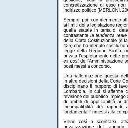
concretizzazione di esso non d
indirizzo politico (MERLONI, 20
Sempre, poi, con riferimento al
ai limiti della legislazione regi
quella statale in tema di det
contrastante
la tendenza reale
della Corte Costituzionale (è l
435) che ha ritenuto costituzion
legge della Regione Sicilia, 
privata l’espletamento delle pr
ex post
dell’Amministrazione sol
posti messi a concorso.
Una riaffermazione, questa, dell
in altre decisioni della Corte C
disciplinano il rapporto di la
Lombardia, in cui si afferma c
revisione del pubblico impiego a
di ambiti di applicabilità ai d
incompatibilità dei rapporti
fondamentali” rimessi alla compe
Viene così a scontrarsi, attr
privatizzazione del rapporto