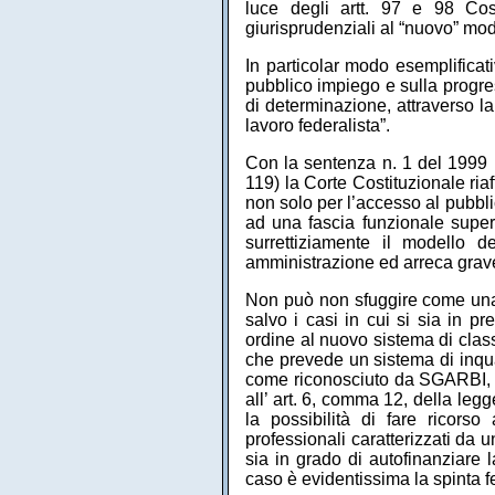
luce degli artt. 97 e 98 Cos
giurisprudenziali al “nuovo” mo
In particolar modo esemplificat
pubblico impiego e sulla progress
di determinazione, attraverso la
lavoro federalista”.
Con la sentenza n. 1 del 1999 
119) la Corte Costituzionale ri
non solo per l’accesso al pubbl
ad una fascia funzionale superi
surrettiziamente il modello d
amministrazione ed arreca grave 
Non può non sfuggire come una ta
salvo i casi in cui si sia in p
ordine al nuovo sistema di clas
che prevede un sistema di inqua
come riconosciuto da SGARBI, 199
all’ art. 6, comma 12, della leg
la possibilità di fare ricorso
professionali caratterizzati da 
sia in grado di autofinanziare 
caso è evidentissima la spinta fe