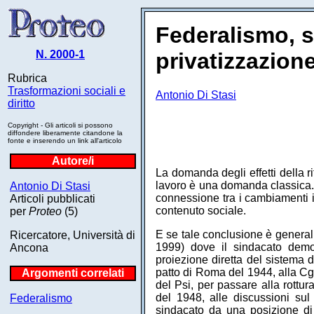
Federalismo, s
N. 2000-1
privatizzazion
Rubrica
Trasformazioni sociali e
Antonio Di Stasi
diritto
Copyright - Gli articoli si possono
diffondere liberamente citandone la
fonte e inserendo un link all'articolo
Autore/i
La domanda degli effetti della r
lavoro è una domanda classica. C
Antonio Di Stasi
connessione tra i cambiamenti is
Articoli pubblicati
contenuto sociale.
per
Proteo
(5)
E se tale conclusione è general
Ricercatore, Università di
1999) dove il sindacato demo
Ancona
proiezione diretta del sistema d
patto di Roma del 1944, alla Cgil
Argomenti correlati
del Psi, per passare alla rottur
del 1948, alle discussioni su
Federalismo
sindacato da una posizione di