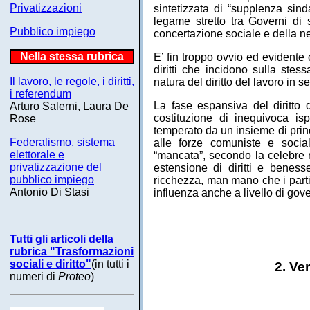
Privatizzazioni
sintetizzata di “supplenza sinda
legame stretto tra Governi di s
Pubblico impiego
concertazione sociale e della 
Nella stessa rubrica
E’ fin troppo ovvio ed evidente 
diritti che incidono sulla ste
Il lavoro, le regole, i diritti,
natura del diritto del lavoro in s
i referendum
La fase espansiva del diritto 
Arturo Salerni, Laura De
costituzione di inequivoca is
Rose
temperato da un insieme di princ
Federalismo, sistema
alle forze comuniste e social
elettorale e
“mancata”, secondo la celebre r
privatizzazione del
estensione di diritti e benesse
pubblico impiego
ricchezza, man mano che i parti
Antonio Di Stasi
influenza anche a livello di gov
Tutti gli articoli della
rubrica "Trasformazioni
sociali e diritto"
(in tutti i
2. Ve
numeri di
Proteo
)