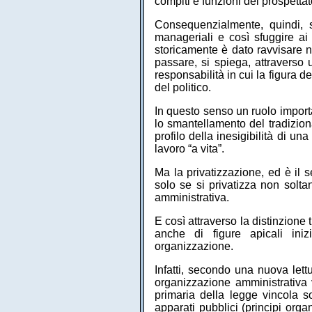
compiti e funzioni del prospetta
Consequenzialmente, quindi, s
manageriali e così sfuggire ai 
storicamente è dato ravvisare n
passare, si spiega, attraverso
responsabilità in cui la figura d
del politico.
In questo senso un ruolo importa
lo smantellamento del tradizio
profilo della inesigibilità di u
lavoro “a vita”.
Ma la privatizzazione, ed è il 
solo se si privatizza non solta
amministrativa.
E così attraverso la distinzione
anche di figure apicali iniz
organizzazione.
Infatti, secondo una nuova lettu
organizzazione amministrativa 
primaria della legge vincola so
apparati pubblici (principi orga