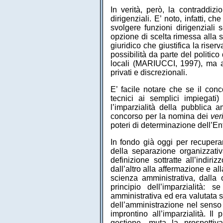
In verità, però, la contraddiz
dirigenziali. E’ noto, infatti, c
svolgere funzioni dirigenzial
opzione di scelta rimessa alla 
giuridico che giustifica la riser
possibilità da parte del politico
locali (MARIUCCI, 1997), ma an
privati e discrezionali.
E’ facile notare che se il con
tecnici ai semplici impiegati
l’imparzialità della pubblica a
concorso per la nomina dei
ver
poteri di determinazione dell’En
In fondo già oggi per recuperar
della separazione organizzativ
definizione sottratte all’indiri
dall’altro alla affermazione e al
scienza amministrativa, dalla 
principio dell’imparzialità: 
amministrativa ed era valutata so
dell’amministrazione nel senso
improntino all’imparzialità. Il 
gestione, muta la prospettiv