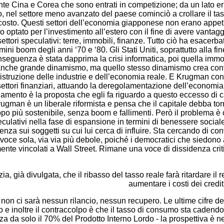
nte Cina e Corea che sono entrati in competizione; da un lato er
o, nel settore meno avanzato del paese cominciò a crollare il tas
sto. Questi settori dell’economia giapponese non erano appetibil
no optato per l’investimento all’estero con il fine di avere vant
ettori speculativi: terre, immobili, finanze. Tutto ciò ha esacerba
mini boom degli anni ‘70 e ‘80. Gli Stati Uniti, soprattutto alla fi
onseguenza è stata dapprima la crisi informatica, poi quella immobi
 anche grande dinamismo, ma quello stesso dinamismo crea contr
istruzione delle industrie e dell’economia reale. E Krugman con
 i settori finanziari, attuando la deregolamentazione dell’economi
mento è la proposta che egli fa riguardo a questo eccesso di capi
gman è un liberale riformista e pensa che il capitale debba torn
o più sostenibile, senza boom e fallimenti. Però il problema è 
 speculativi nella fase di espansione in termini di benessere social
nza sui soggetti su cui lui cerca di influire. Sta cercando di con
 voce sola, via via più debole, poiché i democratici che siedon
mente vincolati a Wall Street. Rimane una voce di dissidenza criti
a, già divulgata, che il ribasso del tasso reale farà ritardare il
aumentare i costi dei credit
 non ci sarà nessun rilancio, nessun recupero. Le ultime cifre d
do e inoltre il contraccolpo è che il tasso di consumo sta cadendo
 da solo il 70% del Prodotto Interno Lordo - la prospettiva è nef