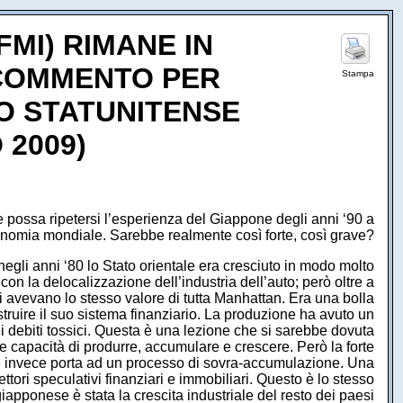
MI) RIMANE IN
 COMMENTO PER
Stampa
O STATUNITENSE
 2009)
possa ripetersi l’esperienza del Giappone degli anni ‘90 a
onomia mondiale. Sarebbe realmente così forte, così grave?
egli anni ‘80 lo Stato orientale era cresciuto in modo molto
n la delocalizzazione dell’industria dell’auto; però oltre a
ori avevano lo stesso valore di tutta Manhattan. Era una bolla
ostruire il suo sistema finanziario. La produzione ha avuto un
i debiti tossici. Questa è una lezione che si sarebbe dovuta
 capacità di produrre, accumulare e crescere. Però la forte
e che invece porta ad un processo di sovra-accumulazione. Una
ettori speculativi finanziari e immobiliari. Questo è lo stesso
giapponese è stata la crescita industriale del resto dei paesi