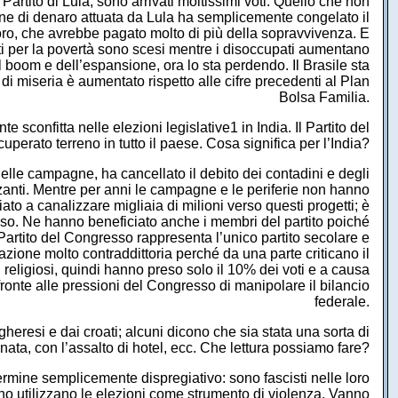
Partito di Lula, sono arrivati moltissimi voti. Quello che non
ione di denaro attuata da Lula ha semplicemente congelato il
ro, che avrebbe pagato molto di più della sopravvivenza. E
nti per la povertà sono scesi mentre i disoccupati aumentano
 boom e dell’espansione, ora lo sta perdendo. Il Brasile sta
di miseria è aumentato rispetto alle cifre precedenti al Plan
Bolsa Familia.
 sconfitta nelle elezioni legislative1 in India. Il Partito del
erato terreno in tutto il paese. Cosa significa per l’India?
lle campagne, ha cancellato il debito dei contadini e degli
zanti. Mentre per anni le campagne e le periferie non hanno
iato a canalizzare migliaia di milioni verso questi progetti; è
esso. Ne hanno beneficiato anche i membri del partito poiché
 Partito del Congresso rappresenta l’unico partito secolare e
tuazione molto contraddittoria perché da una parte criticano il
 religiosi, quindi hanno preso solo il 10% dei voti e a causa
onte alle pressioni del Congresso di manipolare il bilancio
federale.
eresi e dai croati; alcuni dicono che sia stata una sorta di
ata, con l’assalto di hotel, ecc. Che lettura possiamo fare?
mine semplicemente dispregiativo: sono fascisti nelle loro
cono utilizzano le elezioni come strumento di violenza. Vanno