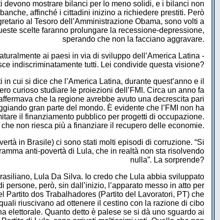
i devono mostrare bilanci per lo meno solidi, e i bilanci non
banche, affinché i cittadini inizino a richiedere prestiti. Però
Segretario al Tesoro dell’Amministrazione Obama, sono volti a
queste scelte faranno prolungare la recessione-depressione,
sperando che non la facciano aggravare.
turalmente ai paesi in via di sviluppo dell’America Latina -
isce indiscriminatamente tutti. Lei condivide questa visione?
in cui si dice che l’America Latina, durante quest’anno e il
ro curioso studiare le proiezioni dell’FMI. Circa un anno fa
 affermava che la regione avrebbe avuto una decrescita pari
neggiando gran parte del mondo. È evidente che l’FMI non ha
mitare il finanziamento pubblico per progetti di occupazione.
 che non riesca più a finanziare il recupero delle economie.
à in Brasile) ci sono stati molti episodi di corruzione. “Si
gramma anti-povertà di Lula, che in realtà non sta risolvendo
nulla”. La sorprende?
siliano, Lula Da Silva. Io credo che Lula abbia sviluppato
persone, però, sin dall’inizio, l’apparato messo in atto per
el Partito dos Trabalhadores (Partito del Lavoratori, PT) che
quali riuscivano ad ottenere il cestino con la razione di cibo
a elettorale. Quanto detto è palese se si dà uno sguardo ai