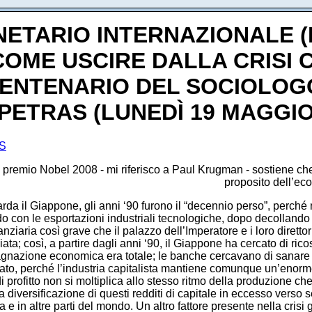
ETARIO INTERNAZIONALE (F
 COME USCIRE DALLA CRISI
CENTENARIO DEL SOCIOLOG
PETRAS (LUNEDÌ 19 MAGGIO
S
remio Nobel 2008 - mi riferisco a Paul Krugman - sostiene che 
proposito dell’ec
 il Giappone, gli anni ‘90 furono il “decennio perso”, perché n
 con le esportazioni industriali tecnologiche, dopo decollando co
nziaria così grave che il palazzo dell’Imperatore e i loro dirett
ata; così, a partire dagli anni ‘90, il Giappone ha cercato di ric
stagnazione economica era totale; le banche cercavano di sanare 
tato, perché l’industria capitalista mantiene comunque un’enorme
 di profitto non si moltiplica allo stesso ritmo della produzion
la diversificazione di questi redditi di capitale in eccesso verso s
 in altre parti del mondo. Un altro fattore presente nella crisi 