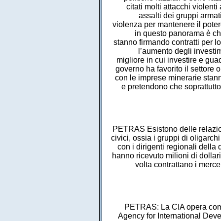
citati molti attacchi violent
assalti dei gruppi armat
violenza per mantenere il poter
in questo panorama è che
stanno firmando contratti per l
l’aumento degli investim
migliore in cui investire e gua
governo ha favorito il settore
con le imprese minerarie stanno
e pretendono che soprattutto 
PETRAS Esistono delle relazioni 
civici, ossia i gruppi di oligar
con i dirigenti regionali dell
hanno ricevuto milioni di dollari
volta contrattano i merc
PETRAS: La CIA opera come e
Agency for International Deve