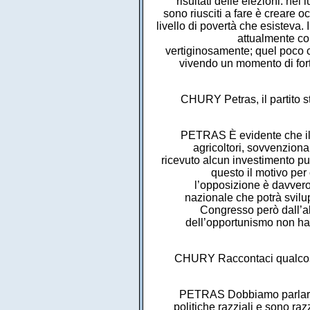
risultati delle elezioni: ne
sono riusciti a fare è creare 
livello di povertà che esistev
attualmente con
vertiginosamente; quel poco c
vivendo un momento di forte
CHURY Petras, il partito sto
PETRAS È evidente che il P
agricoltori, sovvenzion
ricevuto alcun investimento pubb
questo il motivo per
l’opposizione è davvero 
nazionale che potrà svilupp
Congresso però dall’alt
dell’opportunismo non han
CHURY Raccontaci qualcosa di
PETRAS Dobbiamo parlare de
politiche razziali e sono ra