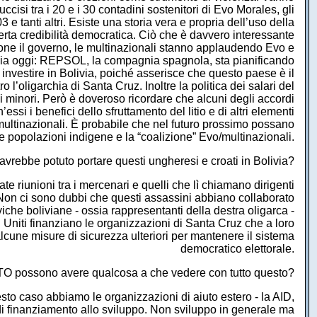
uccisi tra i 20 e i 30 contadini sostenitori di Evo Morales, gli
e tanti altri. Esiste una storia vera e propria dell’uso della
erta credibilità democratica. Ciò che è davvero interessante
ione il governo, le multinazionali stanno applaudendo Evo e
otizia oggi: REPSOL, la compagnia spagnola, sta pianificando
 investire in Bolivia, poiché asserisce che questo paese è il
l’oligarchia di Santa Cruz. Inoltre la politica dei salari del
i minori. Però è doveroso ricordare che alcuni degli accordi
i i benefici dello sfruttamento del litio e di altri elementi
e multinazionali. È probabile che nel futuro prossimo possano
le popolazioni indigene e la “coalizione” Evo/multinazionali.
rebbe potuto portare questi ungheresi e croati in Bolivia?
te riunioni tra i mercenari e quelli che lì chiamano dirigenti
a. Non ci sono dubbi che questi assassini abbiano collaborato
viche boliviane - ossia rappresentanti della destra oligarca -
ati Uniti finanziano le organizzazioni di Santa Cruz che a loro
lcune misure di sicurezza ulteriori per mantenere il sistema
democratico elettorale.
 possono avere qualcosa a che vedere con tutto questo?
o caso abbiamo le organizzazioni di aiuto estero - la AID,
di finanziamento allo sviluppo. Non sviluppo in generale ma