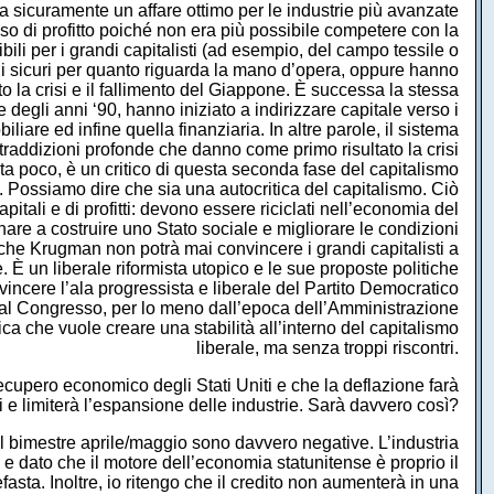
a sicuramente un affare ottimo per le industrie più avanzate
so di profitto poiché non era più possibile competere con la
i per i grandi capitalisti (ad esempio, del campo tessile o
aggi sicuri per quanto riguarda la mano d’opera, oppure hanno
to la crisi e il fallimento del Giappone. È successa la stessa
ne degli anni ‘90, hanno iniziato a indirizzare capitale verso i
liare ed infine quella finanziaria. In altre parole, il sistema
addizioni profonde che danno come primo risultato la crisi
ta poco, è un critico di questa seconda fase del capitalismo
a. Possiamo dire che sia una autocritica del capitalismo. Ciò
tali e di profitti: devono essere riciclati nell’economia del
are a costruire uno Stato sociale e migliorare le condizioni
che Krugman non potrà mai convincere i grandi capitalisti a
e. È un liberale riformista utopico e le sue proposte politiche
vincere l’ala progressista e liberale del Partito Democratico
o al Congresso, per lo meno dall’epoca dell’Amministrazione
ca che vuole creare una stabilità all’interno del capitalismo
liberale, ma senza troppi riscontri.
 recupero economico degli Stati Uniti e che la deflazione farà
i e limiterà l’espansione delle industrie. Sarà davvero così?
el bimestre aprile/maggio sono davvero negative. L’industria
 e dato che il motore dell’economia statunitense è proprio il
asta. Inoltre, io ritengo che il credito non aumenterà in una