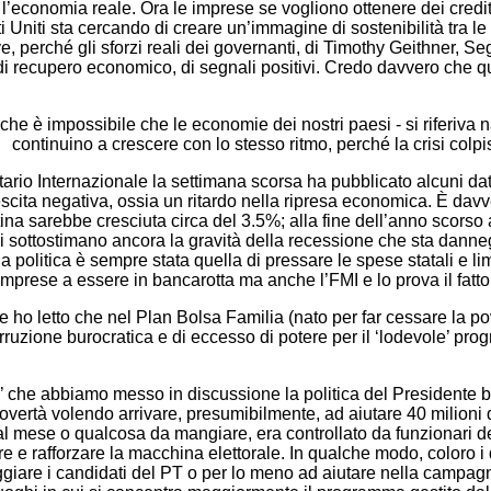
 l’economia reale. Ora le imprese se vogliono ottenere dei credit
i Uniti sta cercando di creare un’immagine di sostenibilità tra le 
e, perché gli sforzi reali dei governanti, di Timothy Geithner, 
di recupero economico, di segnali positivi. Credo davvero che 
è impossibile che le economie dei nostri paesi - si riferiva na
continuino a crescere con lo stesso ritmo, perché la crisi colp
io Internazionale la settimana scorsa ha pubblicato alcuni dati 
scita negativa, ossia un ritardo nella ripresa economica. È davve
na sarebbe cresciuta circa del 3.5%; alla fine dell’anno scorso
ni sottostimano ancora la gravità della recessione che sta dan
politica è sempre stata quella di pressare le spese statali e li
mprese a essere in bancarotta ma anche l’FMI e lo prova il fatto
letto che nel Plan Bolsa Familia (nato per far cessare la povert
rruzione burocratica e di eccesso di potere per il ‘lodevole’ pro
che abbiamo messo in discussione la politica del Presidente bra
ertà volendo arrivare, presumibilmente, ad aiutare 40 milioni di 
i al mese o qualcosa da mangiare, era controllato da funzionari d
re e rafforzare la macchina elettorale. In qualche modo, coloro i 
giare i candidati del PT o per lo meno ad aiutare nella campagn