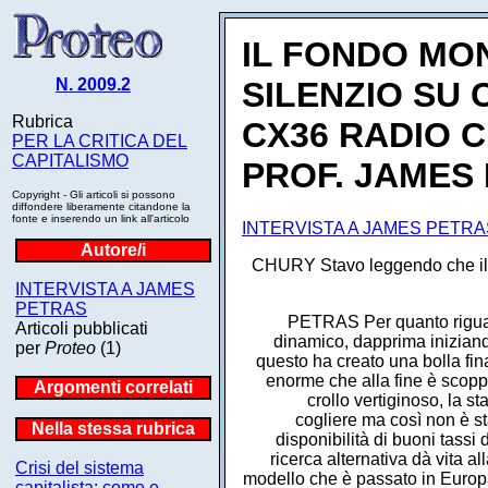
IL FONDO MON
N. 2009.2
SILENZIO SU
Rubrica
CX36 RADIO 
PER LA CRITICA DEL
CAPITALISMO
PROF. JAMES 
Copyright - Gli articoli si possono
diffondere liberamente citandone la
fonte e inserendo un link all'articolo
INTERVISTA A JAMES PETRA
Autore/i
CHURY Stavo leggendo che il p
INTERVISTA A JAMES
PETRAS
PETRAS Per quanto riguarda
Articoli pubblicati
dinamico, dapprima iniziando
per
Proteo
(1)
questo ha creato una bolla fina
enorme che alla fine è scoppi
Argomenti correlati
crollo vertiginoso, la 
cogliere ma così non è s
Nella stessa rubrica
disponibilità di buoni tassi
ricerca alternativa dà vita al
Crisi del sistema
modello che è passato in Europa e
capitalista: come e