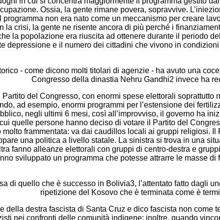
i luoghi in cui si concentra maggiormente il programma gestito dal 
occupazione. Ossia, la gente rimane povera, sopravvive. L’iniez
a. Il programma non era nato come un meccanismo per creare lavo
 la crisi, la gente ne risente ancora di più perché i finanziame
he la popolazione era riuscita ad ottenere durante il periodo del
 depressione e il numero dei cittadini che vivono in condizioni 
rico - come dicono molti titolari di agenzie - ha avuto una cocente
Congresso della dinastia Nehru Gandhi2 invece ha recup
artito del Congresso, con enormi spese elettorali soprattutto ne
ando, ad esempio, enormi programmi per l’estensione dei fertiliz
lico, negli ultimi 6 mesi, così all’improvviso, il governo ha iniz
 cui quelle persone hanno deciso di votare il Partito del Congr
molto frammentata: va dai caudillos locali ai gruppi religiosi. Il
are una politica a livello statale. La sinistra si trova in una si
ra fanno alleanze elettorali con gruppi di centro-destra e gruppi
no sviluppato un programma che potesse attrarre le masse di fr
 quello che è successo in Bolivia3, l’attentato fatto dagli ungh
ripetizione del Kosovo che è terminata come è termin
lla destra fascista di Santa Cruz e dico fascista non come ter
zzisti nei confronti delle comunità indigene; inoltre, quando vin