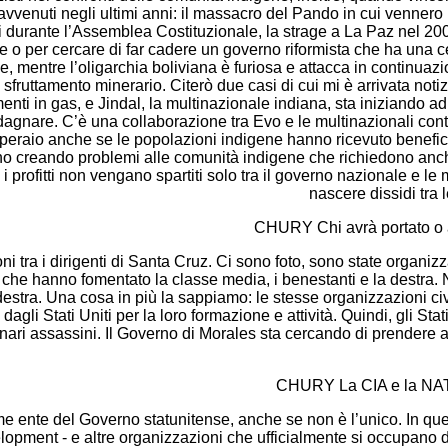
i avvenuti negli ultimi anni: il massacro del Pando in cui vennero 
i durante l’Assemblea Costituzionale, la strage a La Paz nel 2003 
e o per cercare di far cadere un governo riformista che ha una c
, mentre l’oligarchia boliviana è furiosa e attacca in continuaz
o sfruttamento minerario. Citerò due casi di cui mi è arrivata n
enti in gas, e Jindal, la multinazionale indiana, sta iniziando ad
dagnare. C’è una collaborazione tra Evo e le multinazionali contro 
 operaio anche se le popolazioni indigene hanno ricevuto benefic
 creando problemi alle comunità indigene che richiedono anch’ess
i profitti non vengano spartiti solo tra il governo nazionale e l
nascere dissidi tra 
CHURY Chi avrà portato o av
tra i dirigenti di Santa Cruz. Ci sono foto, sono state organizza
chi che hanno fomentato la classe media, i benestanti e la destr
a destra. Una cosa in più la sappiamo: le stesse organizzazioni ci
 dagli Stati Uniti per la loro formazione e attività. Quindi, gli St
enari assassini. Il Governo di Morales sta cercando di prendere a
CHURY La CIA e la NATO
nte del Governo statunitense, anche se non è l’unico. In quest
lopment - e altre organizzazioni che ufficialmente si occupano 