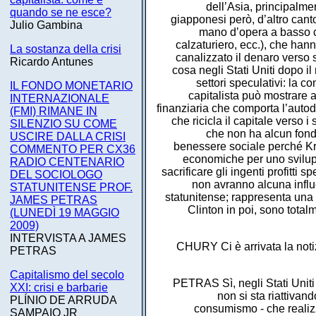
dell’Asia, principalme
quando se ne esce?
giapponesi però, d’altro cant
Julio Gambina
mano d’opera a basso co
calzaturiero, ecc.), che han
La sostanza della crisi
canalizzato il denaro verso s
Ricardo Antunes
cosa negli Stati Uniti dopo il 
settori speculativi: la c
IL FONDO MONETARIO
capitalista può mostrare
INTERNAZIONALE
finanziaria che comporta l’autod
(FMI) RIMANE IN
che ricicla il capitale verso
SILENZIO SU COME
che non ha alcun fonda
USCIRE DALLA CRISI
benessere sociale perché Kru
COMMENTO PER CX36
economiche per uno svilupp
RADIO CENTENARIO
sacrificare gli ingenti profitti
DEL SOCIOLOGO
non avranno alcuna influe
STATUNITENSE PROF.
statunitense; rappresenta una
JAMES PETRAS
Clinton in poi, sono total
(LUNEDÌ 19 MAGGIO
2009)
INTERVISTA A JAMES
CHURY Ci è arrivata la notizi
PETRAS
Capitalismo del secolo
PETRAS Sì, negli Stati Uniti
XXI: crisi e barbarie
non si sta riattivan
PLÍNIO DE ARRUDA
consumismo - che realizza
SAMPAIO JR