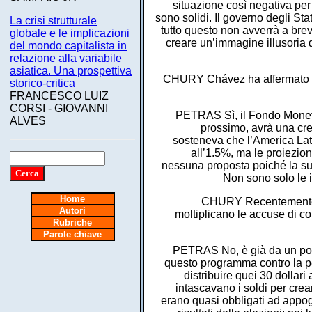
situazione così negativa per
sono solidi. Il governo degli Stat
La crisi strutturale
tutto questo non avverrà a brev
globale e le implicazioni
creare un’immagine illusoria 
del mondo capitalista in
relazione alla variabile
asiatica. Una prospettiva
CHURY Chávez ha affermato che 
storico-critica
FRANCESCO LUIZ
CORSI - GIOVANNI
PETRAS Sì, il Fondo Monetar
ALVES
prossimo, avrà una cre
sosteneva che l’America Lati
all’1.5%, ma le proiezio
nessuna proposta poiché la sua 
Non sono solo le i
Home
CHURY Recentemente ho 
Autori
moltiplicano le accuse di co
Rubriche
Parole chiave
PETRAS No, è già da un po’ 
questo programma contro la pov
distribuire quei 30 dollar
intascavano i soldi per crea
erano quasi obbligati ad appog