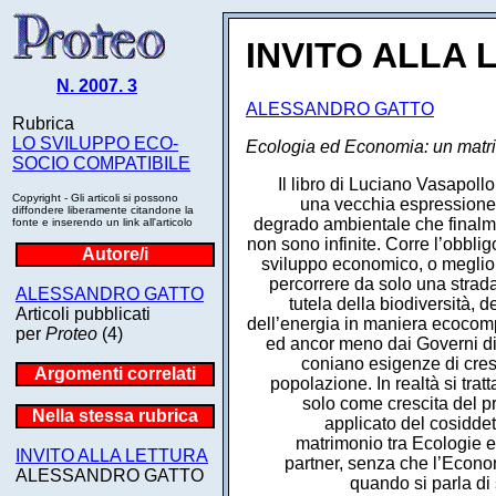
INVITO ALLA
N. 2007. 3
ALESSANDRO GATTO
Rubrica
LO SVILUPPO ECO-
Ecologia ed Economia: un matri
SOCIO COMPATIBILE
Il libro di Luciano Vasapoll
Copyright - Gli articoli si possono
una vecchia espressione 
diffondere liberamente citandone la
degrado ambientale che finalme
fonte e inserendo un link all'articolo
non sono infinite. Corre l’obbligo
Autore/i
sviluppo economico, o meglio 
percorrere da solo una strada
ALESSANDRO GATTO
tutela della biodiversità, 
Articoli pubblicati
dell’energia in maniera ecocomp
per
Proteo
(4)
ed ancor meno dai Governi di 
coniano esigenze di cres
Argomenti correlati
popolazione. In realtà si trat
solo come crescita del p
Nella stessa rubrica
applicato del cosidde
matrimonio tra Ecologie 
INVITO ALLA LETTURA
partner, senza che l’Econo
ALESSANDRO GATTO
quando si parla di 