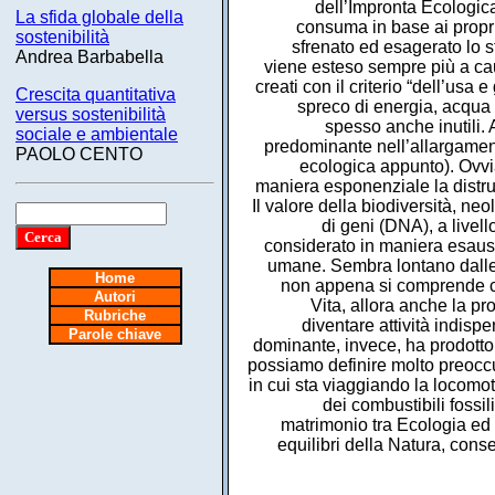
dell’Impronta Ecologica,
La sfida globale della
consuma in base ai propri 
sostenibilità
sfrenato ed esagerato lo s
Andrea Barbabella
viene esteso sempre più a caus
creati con il criterio “dell’usa
Crescita quantitativa
spreco di energia, acqua e
versus sostenibilità
spesso anche inutili.
sociale e ambientale
predominante nell’allargamento
PAOLO CENTO
ecologica appunto). Ovvia
maniera esponenziale la distru
Il valore della biodiversità, neo
di geni (DNA), a livell
considerato in maniera esausti
umane. Sembra lontano dalle e
Home
non appena si comprende che
Autori
Vita, allora anche la pro
Rubriche
diventare attività indisp
Parole chiave
dominante, invece, ha prodotto 
possiamo definire molto preoccu
in cui sta viaggiando la locom
dei combustibili fossi
matrimonio tra Ecologia ed E
equilibri della Natura, cons