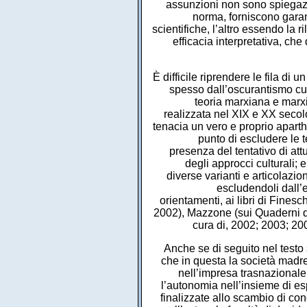
assunzioni non sono spiegazio
norma, forniscono garanz
scientifiche, l’altro essendo la
efficacia interpretativa, che
È difficile riprendere le fila di u
spesso dall’oscurantismo cul
teoria marxiana e marxi
realizzata nel XIX e XX secol
tenacia un vero e proprio aparthe
punto di escludere le 
presenza del tentativo di att
degli approcci culturali;
diverse varianti e articolazio
escludendoli dall’e
orientamenti, ai libri di Fines
2002), Mazzone (sui Quaderni d
cura di, 2002; 2003; 20
Anche se di seguito nel testo 
che in questa la società madr
nell’impresa trasnazionale
l’autonomia nell’insieme di esp
finalizzate allo scambio di con