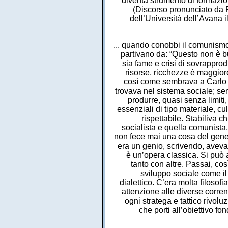
diventa strumento di formazion
(Discorso pronunciato da 
dell’Università dell’Avana 
... quando conobbi il comunismo
partivano da: “Questo non è b
sia fame e crisi di sovrappro
risorse, ricchezze è maggior
così come sembrava a Carlo M
trovava nel sistema sociale; s
produrre, quasi senza limiti
essenziali di tipo materiale, cu
rispettabile. Stabiliva c
socialista e quella comunista,
non fece mai una cosa del genere.
era un genio, scrivendo, aveva
è un’opera classica. Si può 
tanto con altre. Passai, c
sviluppo sociale come il 
dialettico. C’era molta filosof
attenzione alle diverse corren
ogni stratega e tattico rivolu
che porti all’obiettivo f