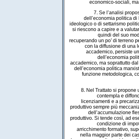
economico-sociali, ma c
7. Se l’analisi propo
dell’economia politica di
ideologico o di settarismo politic
si riescono a capire e a valut
quindi del suo modo
recuperando un po’ di terreno pe
con la diffusione di una l
accademico, persiste un
dell’economia poli
accademico, ma soprattutto dal g
dell’economia politica marxis
funzione metodologica, con
8. Nel Trattato si propone 
contempla e diffond
licenziamenti e a precariz
produttivo sempre più meccaniz
dell’accumulazione fles
produttivo. Si tende così, ad 
condizione di impot
arricchimento formativo, sup
nella maggior parte dei ca