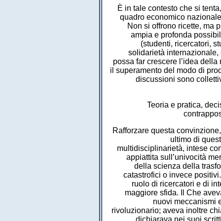
È in tale contesto che si tenta,
quadro economico nazionale, r
Non si offrono ricette, ma p
ampia e profonda possibile 
(studenti, ricercatori, st
solidarietà internazionale, 
possa far crescere l’idea della n
il superamento del modo di prod
discussioni sono colletti
Teoria e pratica, dec
contrappos
Rafforzare questa convinzione, d
ultimo di quest
multidisciplinarietà, intese 
appiattita sull’univocità m
della scienza della tras
catastrofici o invece positi
ruolo di ricercatori e di i
maggiore sfida. Il Che avev
nuovi meccanismi ec
rivoluzionario; aveva inoltre c
dichiarava nei suoi scritt