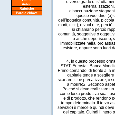
diverso grado di sfruttame
Autori
esternalizzazioni,
Rubriche
disoccupazione stagnante,
Parole chiave
questo vuol dire, (a)
dell’ipotetica comunità, piccola
morti, ecc.); e vuol dire, perci
si chiamano perciò rappo
comunità, soggettive o oggettiv
o anche deperiscono, sem
immobilizzate nella loro astra
esistere, oppure sono fuori da
4. In questo processo ormai 
ISTAT, Eurostat, Banca Mondiale
Primo comando: di fronte alla mas
capitale tende a scegliere
scartare, cioè precarizzare, o s
a morire)2. Secondo aspet
Poiché si deve realizzare un 
come forza produttiva sua l’us
e di prodotto, che rendono p
tempo determinato. Il terzo as
servizio) è merce e quindi deve
del capitale. Quindi l’intero