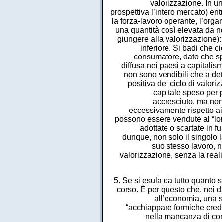
valorizzazione. In un
prospettiva l’intero mercato) en
la forza-lavoro operante, l’org
una quantità così elevata da n
giungere alla valorizzazione)
inferiore. Si badi che c
consumatore, dato che spe
diffusa nei paesi a capitalis
non sono vendibili che a det
positiva del ciclo di valori
capitale speso per p
accresciuto, ma non
eccessivamente rispetto ai
possono essere vendute al “loro
adottate o scartate in f
dunque, non solo il singolo 
suo stesso lavoro, n
valorizzazione, senza la real
5. Se si esula da tutto quanto 
corso. È per questo che, nei d
all’economia, una s
“acchiappare formiche crede
nella mancanza di comp