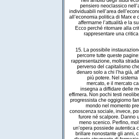
nell’ambito degli studi eco
pensiero neoclassico nell’a
individuabili nell’area dell’eco
all’economia politica di Marx e 
affermarne l’attualità e la s
Ecco perché ritornare alla cri
rappresentare una critica
15. La possibile instaurazion
percorre tutte queste pagine
rappresentazione, molta strada 
perverso del capitalismo che
denaro solo a chi l’ha già, af
più potere. Nel sistema 
mercato, e il mercato ca
insegna a diffidare delle 
effimera. Non pochi testi neoliber
progressista che oggigiorno fann
mondo nel momento presen
conoscenza sociale, invece, po
furore né scalpore. Danno un
meno scenico. Perfino, mol
un’opera possiede autentica c
brillare nonostante gli anni,