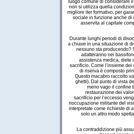
luogo comune di considerare il
non si utilizza quella condizi
migliore iter formativo, per gara
sociale in funzione anche di
asservita al capitale comp
Durante lunghi periodi di disoc
a chiave in una situazione di 
nessuno sta producendo? Se
adatteranno nei bassifond
assistenza medica, diete i
sacrificio. Come l’insieme dei s
di riserva è composto pri
Questo macabro raccolto va o
ghetti). Dal punto di vista d
meno vago il confine t
restaurazione dei valor
sacrificio per l’eccesso veng
rioccupazione militante del vis
interpretate come richieste di 
solo un altro modo spetta
La contraddizione più assur