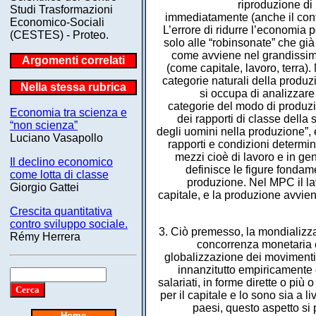
riproduzione di
Studi Trasformazioni
immediatamente (anche il contad
Economico-Sociali
L’errore di ridurre l’economia 
(CESTES) - Proteo.
solo alle “robinsonate” che gi
come avviene nel grandissimo
Argomenti correlati
(come capitale, lavoro, terra
categorie naturali della produz
Nella stessa rubrica
si occupa di analizzare 
categorie del modo di produzio
Economia tra scienza e
dei rapporti di classe della 
“non scienza”
degli uomini nella produzione”, 
Luciano Vasapollo
rapporti e condizioni determina
mezzi cioè di lavoro e in ge
Il declino economico
definisce le figure fondame
come lotta di classe
produzione. Nel MPC il lav
Giorgio Gattei
capitale, e la produzione avviene
Crescita quantitativa
contro sviluppo sociale.
3. Ciò premesso, la mondializza
Rémy Herrera
concorrenza monetaria e 
globalizzazione dei movimenti 
innanzitutto empiricamente c
salariati, in forme dirette o p
per il capitale e lo sono sia a li
paesi, questo aspetto si
Home