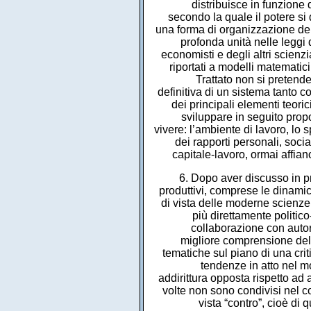
distribuisce in funzione
secondo la quale il potere si 
una forma di organizzazione de
profonda unità nelle leggi 
economisti e degli altri scienz
riportati a modelli matematici
Trattato non si pretende
definitiva di un sistema tanto co
dei principali elementi teori
sviluppare in seguito propo
vivere: l’ambiente di lavoro, lo 
dei rapporti personali, social
capitale-lavoro, ormai affianc
6. Dopo aver discusso in pr
produttivi, comprese le dinamic
di vista delle moderne scienze a
più direttamente politic
collaborazione con autori s
migliore comprensione dell’
tematiche sul piano di una cri
tendenze in atto nel m
addirittura opposta rispetto ad al
volte non sono condivisi nel c
vista “contro”, cioè di