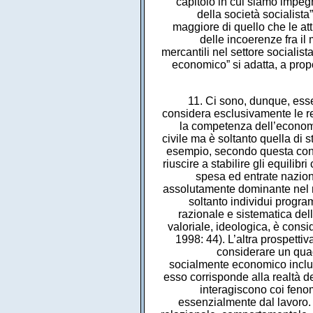
capitolo in cui siamo impegna
della società socialista
maggiore di quello che le at
delle incoerenze fra il
mercantili nel settore socialist
economico” si adatta, a propo
11. Ci sono, dunque, ess
considera esclusivamente le re
la competenza dell’economi
civile ma è soltanto quella di 
esempio, secondo questa conc
riuscire a stabilire gli equilib
spesa ed entrate naziona
assolutamente dominante nel mo
soltanto individui progra
razionale e sistematica dell
valoriale, ideologica, è cons
1998: 44). L’altra prospettiva
considerare un qua
socialmente economico includ
esso corrisponde alla realtà 
interagiscono coi feno
essenzialmente dal lavoro. 