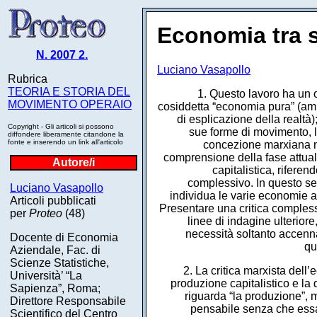
Economia tra 
N. 2007 2.
Luciano Vasapollo
Rubrica
TEORIA E STORIA DEL
1. Questo lavoro ha un 
MOVIMENTO OPERAIO
cosiddetta “economia pura” (amm
di esplicazione della realtà
Copyright - Gli articoli si possono
sue forme di movimento, le
diffondere liberamente citandone la
fonte e inserendo un link all'articolo
concezione marxiana nel
comprensione della fase attual
Autore/i
capitalistica, rifere
complessivo. In questo se
Luciano Vasapollo
individua le varie economie ap
Articoli pubblicati
Presentare una critica compless
per
Proteo
(48)
linee di indagine ulterior
necessità soltanto accenna
Docente di Economia
qu
Aziendale, Fac. di
Scienze Statistiche,
2. La critica marxista dell
Università’ “La
produzione capitalistico e la
Sapienza”, Roma;
riguarda “la produzione”,
Direttore Responsabile
pensabile senza che essa
Scientifico del Centro