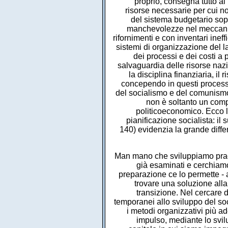
proprio, consegna tutto a
risorse necessarie per cui no
del sistema budgetario sopr
manchevolezze nel meccanism
rifornimenti e con inventari ineff
sistemi di organizzazione del l
dei processi e dei costi a 
salvaguardia delle risorse naz
la disciplina finanziaria, il 
concependo in questi processi
del socialismo e del comunismo
non è soltanto un comp
politicoeconomico. Ecco l
pianificazione socialista: il
140) evidenzia la grande diffe
Man mano che sviluppiamo pragm
già esaminati e cerchiamo d
preparazione ce lo permette - 
trovare una soluzione alla
transizione. Nel cercare 
temporanei allo sviluppo del soc
i metodi organizzativi più ad
impulso, mediante lo svil