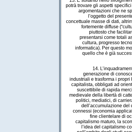
13. È soltanto nello svolgiment
potrà trovare gli aspetti specifi
argomentazioni che ne spi
l’oggetto del present
concettuale masse di dati, altri
fortemente diffuse (“cult
piuttosto che facilit
presentarsi come totali 
cultura, progresso tecnol
informatica). Per questo mo
quello che è già succes
14. L’inquadramento
generazione di conoscenz
industriali e trasforma i propr
capitalista, obbligati ad orie
suscettibile di rapida merci
medievale della libertà di catt
politici, mediatici, di carri
dell’accumulazione del c
connessi (economia applicata,
fine clientelare di 
capitalismo maturo, la sconf
l’idea del capitalismo c