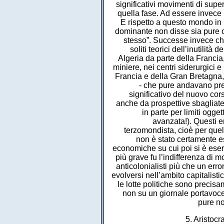
significativi movimenti di supe
quella fase. Ad essere invece i
E rispetto a questo mondo in r
dominante non disse sia pure obt
stesso”. Successe invece che
soliti teorici dell’inutilit
Algeria da parte della Francia
miniere, nei centri siderurgici e
Francia e della Gran Bretagna, 
- che pure andavano pre
significativo del nuovo cors
anche da prospettive sbagliate.
in parte per limiti ogg
avanzata!). Questi err
terzomondista, cioè per quel
non è stato certamente e
economiche su cui poi si è eser
più grave fu l’indifferenza di m
anticolonialisti più che un err
evolversi nell’ambito capitalis
le lotte politiche sono precisa
non su un giornale portavoce
pure no
5. Aristocr