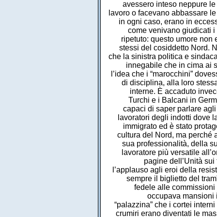
avessero inteso neppure le 
lavoro o facevano abbassare le p
in ogni caso, erano in eccess
come venivano giudicati i 
ripetuto: questo umore non er
stessi del cosiddetto Nord. N
che la sinistra politica e sinda
innegabile che in cima ai su
l’idea che i “marocchini” doves
di disciplina, alla loro stes
interne. È accaduto invece 
Turchi e i Balcani in Germa
capaci di saper parlare agli
lavoratori degli indotti dove l
immigrato ed è stato protag
cultura del Nord, ma perché av
sua professionalità, della s
lavoratore più versatile all
pagine dell’Unità su
l’applauso agli eroi della res
sempre il biglietto del tram”
fedele alle commissioni i
occupava mansioni im
“palazzina” che i cortei intern
crumiri erano diventati le mas