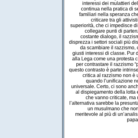
interessi dei mulattieri d
continua nella pratica di s
familiari nella speranza ch
criticare tra gli atti
superiorità, che ci impedisce di 
collegare punti di parten
costante dialogo, il razzism
disprezza i settori sociali più d
da scambiare il razzismo, c
giusti interessi di classe. Pur
alla Lega come una protesta co
per contrastare il razzismo 
questo contrasto è parte intrins
critica al razzismo non è u
quando l’unificazione no
universale. Certo, ci sono anc
al dispiegamento della lotta 
che vanno criticate, ma 
l’alternativa sarebbe la presun
un musulmano che non be
meritevole al più di un’analis
papa 