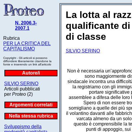
La lotta al ra
N. 2006.3-
qualificante 
2007.1
di classe
Rubrica
PER LA CRITICA DEL
CAPITALISMO
SILVIO SERINO
Copyright - Gli articoli si possono
diffondere liberamente citandone la
fonte e inserendo un link all'articolo
Non è necessaria un’approfondita
Autore/i
sono maggiormente dispo
sindacale incontra una difficolt
SILVIO SERINO
la registriamo con gli immigr
Articoli pubblicati
portare significativ
per
Proteo
(2)
assemblee a difesa delle loro 
Spero di non essere tr
Argomenti correlati
somigliano a quelle dei più spr
il volantino davanti alle fabbri
Nella stessa rubrica
varcata almeno da un solo 
questo è comprensibile la te
Sviluppismo della
punti di appoggio, sui 
modernità capitalista