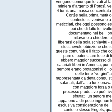
vengono comunque forzati al lavo
miniera d’argento di Potosì, ve
4 turni: una massa concentrata 
Cortès nella prima metà d
contesto, si venivano a
meticciati, che oggi possono es
poi che di fatto le rivo
documentato nel bel libro 
limitavano a chiedere un
liberarsi della sola schiavitù - 
stucchevole obiezione che si
queste comunità e il fatto che c
pare di poter citare lotte 
ebbero maggior successo di q
salariati liberi in America, pur
sempre erano protagonisti di lo
delle terre “vergini”
rappresentata da detta conquista
salariali, dall’altra funzionav
con maggiore forza o ch
processo produttivo può rivel
sfruttati, un settore m
appaiono a dir poco ingenue l
esclusiva considerazione dell’i
conto lo stesso Engels, qu