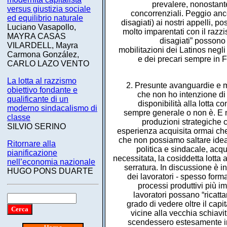
prevalere, nonostante 
versus giustizia sociale
concorrenziali. Peggio ancor
ed equilibrio naturale
disagiati) ai nostri appelli, p
Luciano Vasapollo,
molto imparentati con il ra
MAYRA CASAS
disagiati” posson
VILARDELL, Mayra
mobilitazioni dei Latinos negli 
Carmona González,
e dei precari sempre in F
CARLO LAZO VENTO
La lotta al razzismo
2. Presunte avanguardie e mio
obiettivo fondante e
che non ho intenzione di t
qualificante di un
disponibilità alla lotta c
moderno sindacalismo di
sempre generale o non è. E 
classe
produzioni strategiche 
SILVIO SERINO
esperienza acquisita ormai che
che non possiamo saltare idea
Ritornare alla
politica e sindacale, acq
pianificazione
necessitata, la cosiddetta lotta 
nell’economia nazionale
serratura. In discussione è i
HUGO PONS DUARTE
dei lavoratori - spesso forma
processi produttivi più im
lavoratori possano “ricattar
grado di vedere oltre il capit
vicine alla vecchia schiavi
scendessero estesamente in 