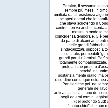
Peraltro, il sessantotto esp
sempre più messi in diffi
umiliata dalla resistenza algeri
scioperi operai che lo parali
che stava scuotendo il Congo.
centro, non va anche ricordata 
mostra in modo talme
coincidenza temporale. C’è però
da parte di alcuni ambienti 
nelle grandi fabbriche d
sindacalizzati, supposti a to
culturale, permeabili “gen
grandi partiti riformisti. Per
totalmente compatibilizzate,
proletari che presero d’assa
perché, naturalm
sostanzialmente giallo, ma pe
disordine comunque estranea a
Panzieri che poi, nel tempo
generale dei lavora
anticapitalistica in uno dei cos
negli odierni termini leghist
(del profondo Sud) a
“marocchini” che non me