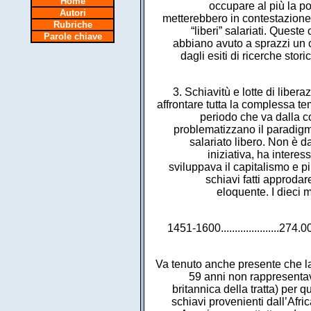
Home
occupare al più la po
Autori
metterebbero in contestazione 
Rubriche
“liberi” salariati. Queste
Parole chiave
abbiano avuto a sprazzi un c
dagli esiti di ricerche sto
3. Schiavitù e lotte di liber
affrontare tutta la complessa te
periodo che va dalla co
problematizzano il paradigma
salariato libero. Non è da
iniziativa, ha interes
sviluppava il capitalismo e p
schiavi fatti approdar
eloquente. I dieci 
1451-1600.....................274
Va tenuto anche presente che la g
59 anni non rappresentav
britannica della tratta) per q
schiavi provenienti dall’Afr