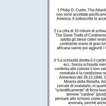
1 Philip D. Curtin, The Atlan
non sono accettate pacificamen
America. Il sottoscritto le ac
2 La cifra di 10 milioni di schi
The Slave Trade of Continent
adotta gli stessi criteri res
continente erano di gran lun
africana vanno poi aggiunti i 
3 “La schiavitù diretta è il card
ecc. Senza schiavitù nien
conferita alle colonie il loro 
mondiale è la condizione ne
Annenkov del 28.12.1846. Qu
Miseria della filosofia.
cercato di svalutarlo, in quan
“scientificamente” di forza-lav
termine “cardine” (pivot
pensare allo schiavo come part
anomala, perché anche