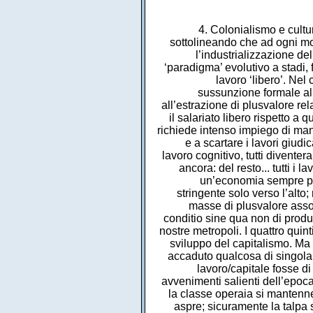
4. Colonialismo e cultur
sottolineando che ad ogni mod
l’industrializzazione d
‘paradigma’ evolutivo a stadi,
lavoro ‘libero’. Ne
sussunzione formale all
all’estrazione di plusvalore rel
il salariato libero rispetto a 
richiede intenso impiego di ma
e a scartare i lavori giudi
lavoro cognitivo, tutti diventer
ancora: del resto... tutti i 
un’economia sempre più 
stringente solo verso l’alto
masse di plusvalore asso
conditio sine qua non di produ
nostre metropoli. I quattro quin
sviluppo del capitalismo. Ma
accaduto qualcosa di singolar
lavoro/capitale fosse d
avvenimenti salienti dell’epoc
la classe operaia si mantenn
aspre; sicuramente la talpa 