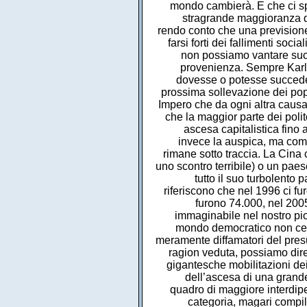
mondo cambierà. E che ci spe
stragrande maggioranza de
rendo conto che una previsione 
farsi forti dei fallimenti soci
non possiamo vantare succe
provenienza. Sempre Karl 
dovesse o potesse succeder
prossima sollevazione dei pop
Impero che da ogni altra causa 
che la maggior parte dei poli
ascesa capitalistica fino 
invece la auspica, ma come
rimane sotto traccia. La Cina c
uno scontro terribile) o un pae
tutto il suo turbolento 
riferiscono che nel 1996 ci fu
furono 74.000, nel 2005
immaginabile nel nostro picc
mondo democratico non cerc
meramente diffamatori del pres
ragion veduta, possiamo dire!
gigantesche mobilitazioni dei
dell’ascesa di una grande
quadro di maggiore interdipe
categoria, magari compil