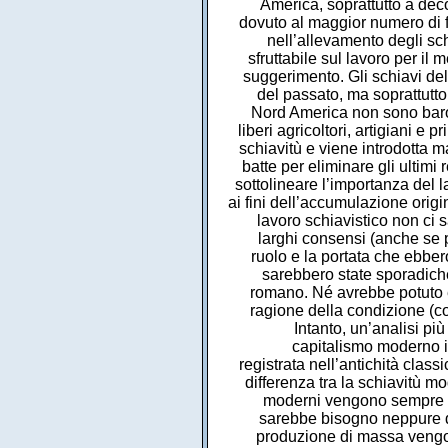
America, soprattutto a dec
dovuto al maggior numero di fi
nell’allevamento degli s
sfruttabile sul lavoro per il 
suggerimento. Gli schiavi de
del passato, ma soprattutto
Nord America non sono baron
liberi agricoltori, artigiani e
schiavitù e viene introdotta m
batte per eliminare gli ultimi
sottolineare l’importanza del l
ai fini dell’accumulazione orig
lavoro schiavistico non ci 
larghi consensi (anche se po
ruolo e la portata che ebbero
sarebbero state sporadiche
romano. Né avrebbe potuto e
ragione della condizione (co
Intanto, un’analisi pi
capitalismo moderno 
registrata nell’antichità class
differenza tra la schiavitù mo
moderni vengono sempre pi
sarebbe bisogno neppure di
produzione di massa vengono