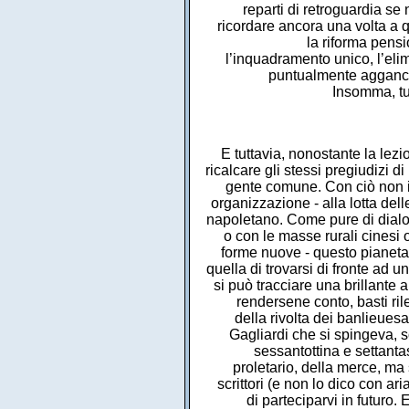
reparti di retroguardia se
ricordare ancora una volta a
la riforma pensio
l’inquadramento unico, l’elim
puntualmente aggancia
Insomma, tu
E tuttavia, nonostante la lezi
ricalcare gli stessi pregiudizi d
gente comune. Con ciò non inv
organizzazione - alla lotta dell
napoletano. Come pure di dialoga
o con le masse rurali cinesi o
forme nuove - questo pianeta
quella di trovarsi di fronte ad 
si può tracciare una brillante 
rendersene conto, basti rile
della rivolta dei banlieuesa
Gagliardi che si spingeva, 
sessantottina e settantas
proletario, della merce, ma
scrittori (e non lo dico con ar
di parteciparvi in futuro.