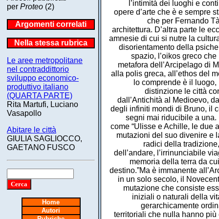
l’intimità dei luoghi e cont
per
Proteo
(2)
opere d’arte che è e sempre st
che per Fernando Tàv
Argomenti correlati
architettura. D’altra parte le 
amnesie di cui si nutre la cult
Nella stessa rubrica
disorientamento della psiche
spazio, l’oikos greco che 
Le aree metropolitane
metafora dell’Arcipelago di Ma
nel contraddittorio
alla polis greca, all’ethos del
sviluppo economico-
lo comprende è il luogo, 
produttivo italiano
distinzione le città 
(QUARTA PARTE)
dall’Antichità al Medioevo, 
Rita Martufi, Luciano
degli infiniti mondi di Bruno, il
Vasapollo
segni mai riducibile a una.
come “Ulisse e Achille, le due 
Abitare le città
mutazioni del suo divenire e l
GIULIA SAGLIOCCO,
radici della tradizione
GAETANO FUSCO
dell’andare, l’irrinunciabile via
memoria della terra da cui 
destino.”Ma è immanente all’Ar
in un solo secolo, il Novecent
mutazione che consiste ess
iniziali o naturali della v
Home
gerarchicamente ordinat
Autori
territoriali che nulla hanno pi
Rubriche