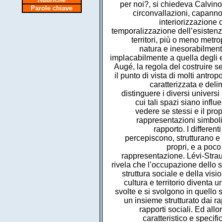
per noi?, si chiedeva Calvino
Parole chiave
circonvallazioni, capannon
interiorizzazione
temporalizzazione dell’esistenz
territori, più o meno metro
natura e inesorabilment
implacabilmente a quella degli e
Augé, la regola del costruire 
il punto di vista di molti antro
caratterizzata e delim
distinguere i diversi universi
cui tali spazi siano influe
vedere se stessi e il pr
rappresentazioni simboli
rapporto. I differen
percepiscono, strutturano e
propri, e a poco
rappresentazione. Lévi-Stra
rivela che l’occupazione dello s
struttura sociale e della vis
cultura e territorio diventa 
svolte e si svolgono in quello 
un insieme strutturato dai rap
rapporti sociali. Ed al
caratteristico e specif