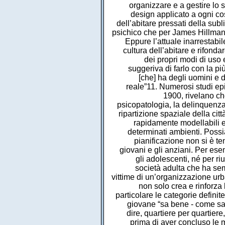
organizzare e a gestire lo 
design applicato a ogni co
dell’abitare pressati della sub
psichico che per James Hillman c
Eppure l’attuale inarrestabil
cultura dell’abitare e rifondare
dei propri modi di uso e
suggeriva di farlo con la p
[che] ha degli uomini e d
reale”11. Numerosi studi epi
1900, rivelano che
psicopatologia, la delinquenza 
ripartizione spaziale della cit
rapidamente modellabili e
determinati ambienti. Possiam
pianificazione non si è te
giovani e gli anziani. Per ese
gli adolescenti, né per ri
società adulta che ha semp
vittime di un’organizzazione urb
non solo crea e rinforza
particolare le categorie defin
giovane “sa bene - come sapp
dire, quartiere per quartier
prima di aver concluso le 