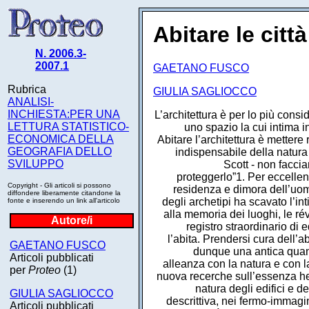
Abitare le città
N. 2006.3-
2007.1
GAETANO FUSCO
Rubrica
GIULIA SAGLIOCCO
ANALISI-
INCHIESTA:PER UNA
L’architettura è per lo più cons
LETTURA STATISTICO-
uno spazio la cui intima in
ECONOMICA DELLA
Abitare l’architettura è mettere 
GEOGRAFIA DELLO
indispensabile della natura 
SVILUPPO
Scott - non facci
proteggerlo”1. Per eccellenz
Copyright - Gli articoli si possono
residenza e dimora dell’uom
diffondere liberamente citandone la
degli archetipi ha scavato l’in
fonte e inserendo un link all'articolo
alla memoria dei luoghi, le rév
Autore/i
registro straordinario di
l’abita. Prendersi cura dell’ab
GAETANO FUSCO
dunque una antica quant
Articoli pubblicati
alleanza con la natura e con l
per
Proteo
(1)
nuova recerche sull’essenza hei
natura degli edifici e de
GIULIA SAGLIOCCO
descrittiva, nei fermo-immagin
Articoli pubblicati