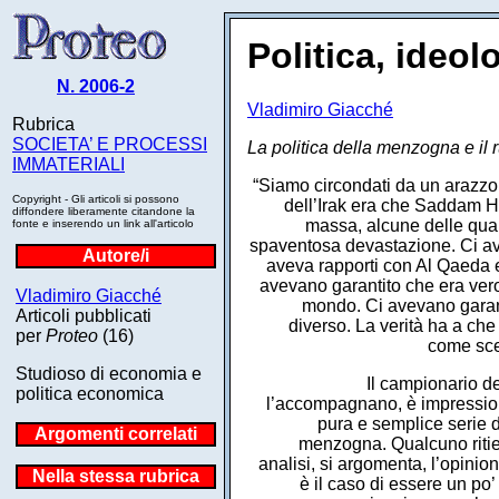
Politica, ideol
N. 2006-2
Vladimiro Giacché
Rubrica
SOCIETA’ E PROCESSI
La politica della menzogna e il 
IMMATERIALI
“Siamo circondati da un arazzo d
Copyright - Gli articoli si possono
dell’Irak era che Saddam H
diffondere liberamente citandone la
massa, alcune delle qual
fonte e inserendo un link all'articolo
spaventosa devastazione. Ci ave
Autore/i
aveva rapporti con Al Qaeda e
avevano garantito che era vero
Vladimiro Giacché
mondo. Ci avevano garant
Articoli pubblicati
diverso. La verità ha a che 
per
Proteo
(16)
come scel
Studioso di economia e
Il campionario d
politica economica
l’accompagnano, è impressio
pura e semplice serie 
Argomenti correlati
menzogna. Qualcuno ritien
analisi, si argomenta, l’opinio
Nella stessa rubrica
è il caso di essere un po