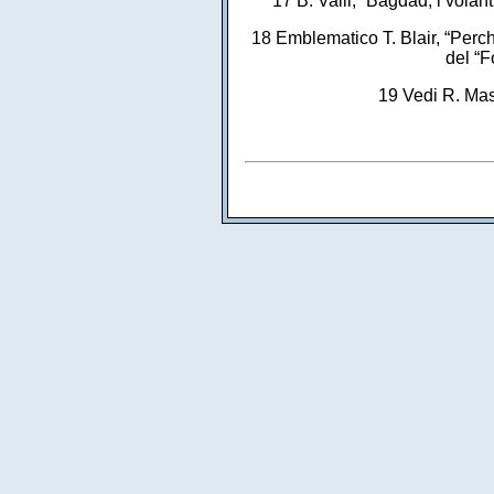
17 B. Valli, “Bagdad, i volant
18 Emblematico T. Blair, “Perc
del “F
19 Vedi R. Mast