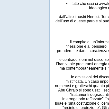
• Il fatto che essi si a
ideologico
dall’altro i nostri Nemici: Te
dell’uso di queste parole si pu
Il compito di un’inform
riflessione e al pensiero 
prendere - e dare - coscienza 
le contraddizioni nel discorso
l’Iran vuole procurarsi energia
ma contemporaneamente si tace
le omissioni del discor
mistificata. Un caso impor
numerosi e grotteschi quanto più
Abu Ghraib si sono usati i segue
“trattamenti degradanti”
interrogatorio rafforzate”, 
Israele (una costruzione di ceme
“recinto di protezione”. Gl