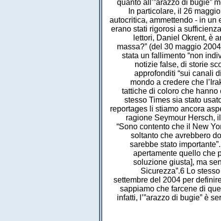
quanto all’”arazzo di bugie” me
In particolare, il 26 maggi
autocritica, ammettendo - in un e
erano stati rigorosi a sufficienza
lettori, Daniel Okrent, è a
massa?” (del 30 maggio 2004) 
stata un fallimento “non indivi
notizie false, di storie 
approfonditi “sui canali
mondo a credere che l’Irak
tattiche di coloro che hanno 
stesso Times sia stato usa
reportages li stiamo ancora asp
ragione Seymour Hersch, il 
“Sono contento che il New Yor
soltanto che avrebbero do
sarebbe stato importante”
apertamente quello che p
soluzione giusta], ma sen
Sicurezza”.6 Lo stesso 
settembre del 2004 per definire
sappiamo che farcene di ques
infatti, l’”arazzo di bugie” è s