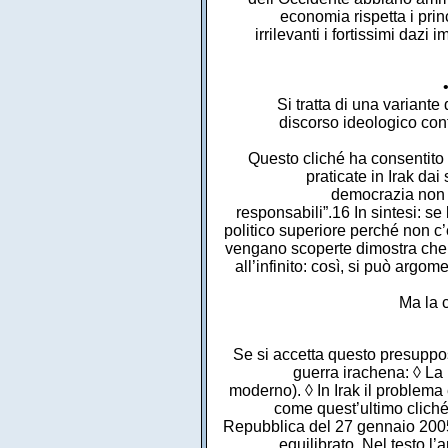
economia rispetta i prin
irrilevanti i fortissimi daz
Si tratta di una variante
discorso ideologico con
Questo cliché ha consentito a
praticate in Irak dai
democrazia non 
responsabili”.16 In sintesi: s
politico superiore perché non c’è
vengano scoperte dimostra che i
all’infinito: così, si può arg
Ma la c
Se si accetta questo presuppost
guerra irachena: ◊ La
moderno). ◊ In Irak il problema
come quest’ultimo cliché 
Repubblica del 27 gennaio 2005, 
equilibrato. Nel testo l’a