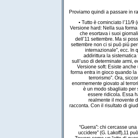
Proviamo quindi a passare in ra
• Tutto è cominciato l’11/9 
Versione hard: Nella sua forma 
che esortava i suoi giornal
dell’11 settembre. Ma si poss
settembre non ci si può più perm
internazionale”, ecc. In 
addirittura la sistematic
sull’uso di determinate armi, 
Versione soft: Esiste anche u
forma entra in gioco quando la 
terrorismo”. Ora, sicco
enormemente giovato al terrori
è un modo sbagliato per s
essere ridicola. Essa ha
realmente il movente de
racconta. Con il risultato di gi
“Guerra”: chi cercasse una
uccidere” (G. Lakoff),11 può