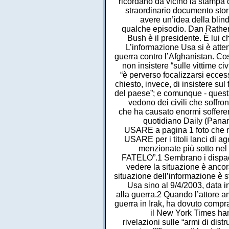
ricordano da vicino la stampa 
straordinario documento stori
avere un’idea della blind
qualche episodio. Dan Rather
Bush è il presidente. È lui
L’informazione Usa si è atten
guerra contro l’Afghanistan. Cos
non insistere “sulle vittime ci
“è perverso focalizzarsi eccess
chiesto, invece, di insistere sul
del paese”; e comunque - questa
vedono dei civili che soffron
che ha causato enormi sofferen
quotidiano Daily (Panam
USARE a pagina 1 foto che mos
USARE per i titoli lanci di ag
menzionate più sotto nel t
FATELO”.1 Sembrano i dispacci 
vedere la situazione è ancora
situazione dell’informazione è s
Usa sino al 9/4/2003, data in
alla guerra.2 Quando l’attore 
guerra in Irak, ha dovuto comp
il New York Times han
rivelazioni sulle “armi di distr