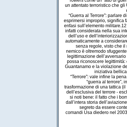
Towers come un “atto di guerr
un attentato terroristico che gl
“Guerra al Terrore”: parlare d
esprimersi improprio, significa 
enfasi sull’elemento militare.12
infatti considerata nella sua i
dell’uso e dell’interiorizzaz
automaticamente a considerare “
senza regole, visto che il 
nemico è oltremodo sfuggente (
legittimazione dell’avversario i
possa riconoscere legittimità: 
Guantanamo e la violazione del
iniziativa bellic
“Terrore”: vale infine la pena
“guerra al terrore”,
trasformazione di una tattica (il
dell’esclusiva del terrore - es
si noti bene: il fatto che i 
dall’intera storia dell’aviazion
segreto da essere contenu
comandi Usa diedero nel 2003 