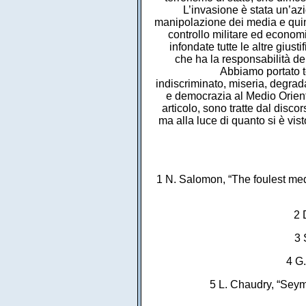
L’invasione è stata un’azi
manipolazione dei media e quind
controllo militare ed econom
infondate tutte le altre giust
che ha la responsabilità del
Abbiamo portato to
indiscriminato, miseria, degrad
e democrazia al Medio Orient
articolo, sono tratte dal disc
ma alla luce di quanto si è vis
1 N. Salomon, “The foulest me
2 
3 
4 G.
5 L. Chaudry, “Seymo