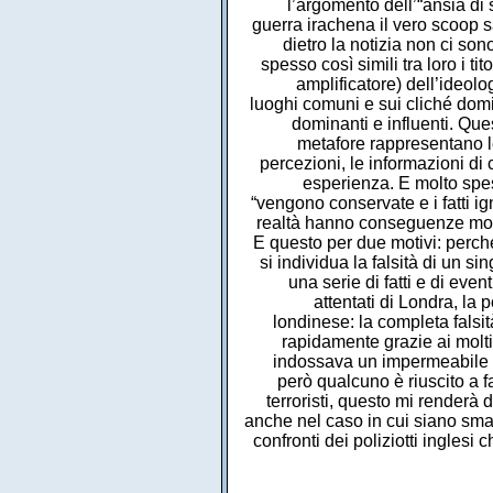
l’argomento dell’“ansia di
guerra irachena il vero scoop s
dietro la notizia non ci son
spesso così simili tra loro i ti
amplificatore) dell’ideol
luoghi comuni e sui cliché domi
dominanti e influenti. Ques
metafore rappresentano le
percezioni, le informazioni di
esperienza. E molto spess
“vengono conservate e i fatti ign
realtà hanno conseguenze molto
E questo per due motivi: perché
si individua la falsità di un s
una serie di fatti e di eve
attentati di Londra, la
londinese: la completa falsit
rapidamente grazie ai molti 
indossava un impermeabile so
però qualcuno è riuscito a f
terroristi, questo mi renderà 
anche nel caso in cui siano sma
confronti dei poliziotti ingle