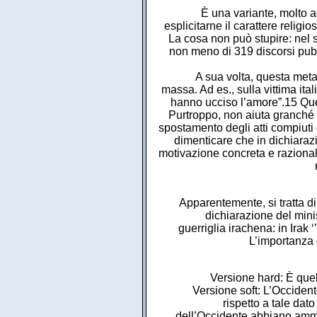
È una variante, molto ad
esplicitarne il carattere religi
La cosa non può stupire: nel s
non meno di 319 discorsi pub
A sua volta, questa meta
massa. Ad es., sulla vittima ita
hanno ucciso l’amore”.15 Ques
Purtroppo, non aiuta granché a 
spostamento degli atti compiuti d
dimenticare che in dichiarazio
motivazione concreta e razional
Apparentemente, si tratta di
dichiarazione del minis
guerriglia irachena: in Irak ‘
L’importanza d
Versione hard: È quell
Versione soft: L’Occident
rispetto a tale dato 
dell’Occidente abbiano ammazz