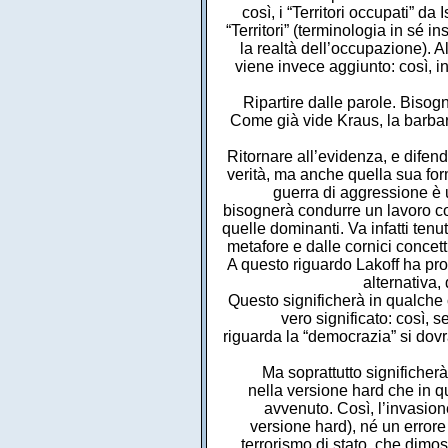
così, i “Territori occupati” da 
“Territori” (terminologia in sé i
la realtà dell’occupazione). A
viene invece aggiunto: così, i
Ripartire dalle parole. Bisogna
Come già vide Kraus, la barbar
Ritornare all’evidenza, e difend
verità, ma anche quella sua for
guerra di aggressione è 
bisognerà condurre un lavoro cos
quelle dominanti. Va infatti ten
metafore e dalle cornici concettu
A questo riguardo Lakoff ha propo
alternativa,
Questo significherà in qualche ca
vero significato: così, s
riguarda la “democrazia” si dovrà
Ma soprattutto significherà 
nella versione hard che in q
avvenuto. Così, l’invasione
versione hard), né un errore 
terrorismo di stato, che dimos