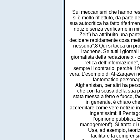
Sui meccanismi che hanno reso 
si è molto riflettuto, da parte 
sua autocritica ha fatto riferim
notizie senza verificarne in m
Zeit”) ha attribuito una part
decidere rapidamente cosa mette
nessuna”.8 Qui si tocca un pro
irachene. Se tutti i giorna
giornalista della redazione x -
“etica dell’informazione”
sempre il contrario: perché il 
vera. L’esempio di Al-Zarqawi no
fantomatico personag
Afghanistan, per altri ha per
che con la scusa della sua p
stata messa a ferro e fuoco, fa
in generale, è chiaro che
accreditare come vere notizie i
ingentissimi: il Pentag
l’opinione pubblica. E
management”). Si tratta di 
Usa, ad esempio, teorizz
facilitare la comprensi