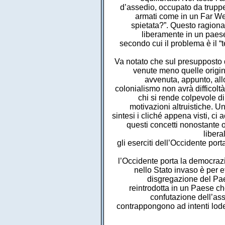
d’assedio, occupato da truppe 
armati come in un Far We
spietata?”. Questo ragiona
liberamente in un paese
secondo cui il problema è il “te
Va notato che sul presupposto de
venute meno quelle origina
avvenuta, appunto, all
colonialismo non avrà difficoltà
chi si rende colpevole d
motivazioni altruistiche. U
sintesi i cliché appena visti, ci 
questi concetti nonostante 
libera
gli eserciti dell’Occidente por
l’Occidente porta la democrazi
nello Stato invaso è per e
disgregazione del Paes
reintrodotta in un Paese che
confutazione dell’assu
contrappongono ad intenti lod