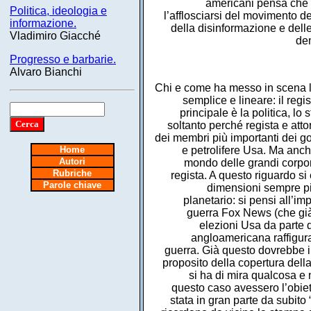
americani pensa che c
Politica, ideologia e
l’afflosciarsi del movimento 
informazione.
della disinformazione e delle 
Vladimiro Giacché
dem
Progresso e barbarie.
Alvaro Bianchi
Chi e come ha messo in scena l
semplice e lineare: il regi
principale è la politica, l
soltanto perché regista e att
dei membri più importanti dei go
Home
e petrolifere Usa. Ma anch
Autori
mondo delle grandi corpo
Rubriche
regista. A questo riguardo si
Parole chiave
dimensioni sempre più
planetario: si pensi all’im
guerra Fox News (che già
elezioni Usa da parte d
angloamericana raffigur
guerra. Già questo dovrebbe in
proposito della copertura della
si ha di mira qualcosa e 
questo caso avessero l’obiett
stata in gran parte da subito