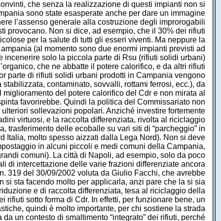
 convinti, che senza la realizzazione di questi impianti non si
n Campania sono state esasperate anche per dare un immagine
enere l’assenso generale alla costruzione degli improrogabili
i provocano. Non si dice, ad esempio, che il 30% dei rifiuti
olose per la salute di tutti gli esseri viventi. Ma neppure la
 in Campania (al momento sono due enormi impianti previsti ad
cenerire solo la piccola parte di Rsu (rifiuti solidi urbani)
anico, che ne abbatte il potere calorifico, e da altri rifiuti
 parte di rifiuti solidi urbani prodotti in Campania vengono
 stabilizzata, contaminato, sovvalli, rottami ferrosi, ecc.), da
l miglioramento del potere calorifico del Cdr e non mirata al
pinta favorirebbe. Quindi la politica del Commissariato non
lteriori sollevazioni popolari. Anziché investire fortemente
ni virtuosi, e la raccolta differenziata, rivolta al riciclaggio
a, trasferimento delle ecoballe su vari siti di “parcheggio” in
nord Italia, molto spesso aizzati dalla Lega Nord). Non si deve
compostaggio in alcuni piccoli e medi comuni della Campania,
 grandi comuni). La città di Napoli, ad esempio, solo da poco
li di intercettazione delle varie frazioni differenziate ancora
 n. 319 del 30/09/2002 voluta da Giulio Facchi, che avrebbe
on si sta facendo molto per applicarla, anzi pare che la si sia
riduzione e di raccolta differenziata, tesa al riciclaggio della
ifiuti sotto forma di Cdr. In effetti, per funzionare bene, un
stiche, quindi è molto importante, per chi sostiene la strada
da un contesto di smaltimento “integrato” dei rifiuti, perché