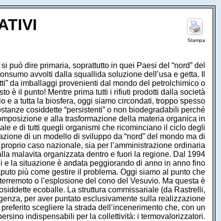
ATIVI
Stampa
i può dire primaria, soprattutto in quei Paesi del “nord” del
nsumo avvolti dalla squallida soluzione dell’usa e getta. Il
etti” da imballaggi provenienti dal mondo del petrolchimico o
 il punto! Mentre prima tutti i rifiuti prodotti dalla società
lo e a tutta la biosfera, oggi siamo circondati, troppo spesso
sostanze cosiddette “persistenti” o non biodegradabili perché
omposizione e alla trasformazione della materia organica in
le e di tutti quegli organismi che ricominciano il ciclo degli
cazione di un modello di sviluppo da “nord” del mondo ma di
e proprio caso nazionale, sia per l’amministrazione ordinaria
i dalla malavita organizzata dentro e fuori la regione. Dal 1994
ani e la situazione è andata peggiorando di anno in anno fino
è saputo più come gestire il problema. Oggi siamo al punto che
 terremoto o l’esplosione del cono del Vesuvio. Ma questa è
siddette ecoballe. La struttura commissariale (da Rastrelli,
rgenza, per aver puntato esclusivamente sulla realizzazione
 è preferito scegliere la strada dell’incenerimento che, con un
sino indispensabili per la collettività: i termovalorizzatori.