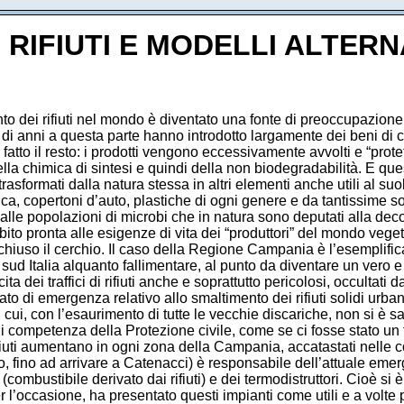
 RIFIUTI E MODELLI ALTERN
to dei rifiuti nel mondo è diventato una fonte di preoccupazione s
 anni a questa parte hanno introdotto largamente dei beni di co
 fatto il resto: i prodotti vengono eccessivamente avvolti e “prot
chimica di sintesi e quindi della non biodegradabilità. E questo è
asformati dalla natura stessa in altri elementi anche utili al suo
tica, copertoni d’auto, plastiche di ogni genere e da tantissime 
alle popolazioni di microbi che in natura sono deputati alla dec
ito pronta alle esigenze di vita dei “produttori” del mondo vegeta
hiuso il cerchio. Il caso della Regione Campania è l’esemplifi
l sud Italia alquanto fallimentare, al punto da diventare un vero 
cita dei traffici di rifiuti anche e soprattutto pericolosi, occultat
ato di emergenza relativo allo smaltimento dei rifiuti solidi urb
 in cui, con l’esaurimento di tutte le vecchie discariche, non si 
i competenza della Protezione civile, come se ci fosse stato un
fiuti aumentano in ogni zona della Campania, accatastati nelle co
 fino ad arrivare a Catenacci) è responsabile dell’attuale eme
 (combustibile derivato dai rifiuti) e dei termodistruttori. Cioè si
l’occasione, ha presentato questi impianti come utili e a volte per