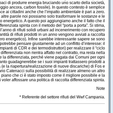
apaci di produrre energia bruciando uno scarto della società,
 peggio ancora, carbon fossile). In questo contesto è semplice
ce ai cittadini anche che l’impatto ambientale è pari a zero.
In altre parole noi possiamo solo trasformare le sostanze e le
ro energetico. A questo poi aggiungiamo anche il fatto che il
ferenziata spinta con il metodo del “porta a porta”. Si stima,
all’anno di rifiuti solidi urbani ad incenerimento con recupero
tità di rifiuti prodotti in un anno vengono avviati a raccolta
upero energetico). Infine sarebbe interessante sapere se sono
Si potrebbe pensare giustamente ad un conflitto d’interesse: il
pianti di CDR e dei termodistruttori) per realizzare il “ciclo
 differenziata non rientra affatto nel contratto, ma resta nella
e la differenziata, perché viene pagata dai Comuni per ogni
quanto guadagnerebbe se i suoi impianti trattassero prodotti a
ca (e la riapertura/realizzazione di nuove discariche) di Fos e
io Catenacci sulla possibilità di realizzare almeno un altro
 piano che ci è stato imposto come il migliore possibile e la
 voler affossare una politica di raccolta differenziata spinta.
Note
* Referente del settore rifiuti del Wwf Campania.