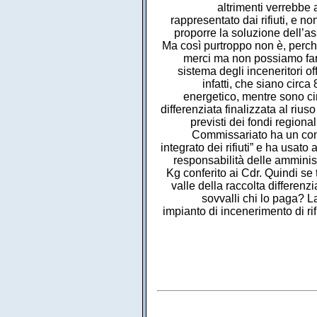
altrimenti verrebbe 
rappresentato dai rifiuti, e n
proporre la soluzione dell’as
Ma così purtroppo non è, perché 
merci ma non possiamo farle
sistema degli inceneritori of
infatti, che siano circa
energetico, mentre sono cir
differenziata finalizzata al riu
previsti dei fondi regiona
Commissariato ha un contra
integrato dei rifiuti” e ha usato
responsabilità delle amminis
Kg conferito ai Cdr. Quindi se 
valle della raccolta differenz
sovvalli chi lo paga? L
impianto di incenerimento di ri