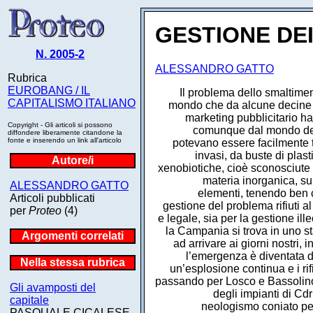
GESTIONE DEI
N. 2005-2
ALESSANDRO GATTO
Rubrica
EUROBANG / IL
Il problema dello smaltimen
CAPITALISMO ITALIANO
mondo che da alcune decine di
marketing pubblicitario ha
Copyright - Gli articoli si possono
comunque dal mondo della 
diffondere liberamente citandone la
fonte e inserendo un link all'articolo
potevano essere facilmente tr
invasi, da buste di plas
Autore/i
xenobiotiche, cioè sconosciute 
materia inorganica, sub
ALESSANDRO GATTO
elementi, tenendo ben c
Articoli pubblicati
gestione del problema rifiuti a
per
Proteo
(4)
e legale, sia per la gestione ille
la Campania si trova in uno st
Argomenti correlati
ad arrivare ai giorni nostri,
l’emergenza è diventata d
Nella stessa rubrica
un’esplosione continua e i ri
passando per Losco e Bassolino,
Gli avamposti del
degli impianti di Cdr
capitale
neologismo coniato per 
PASQUALE CICALESE