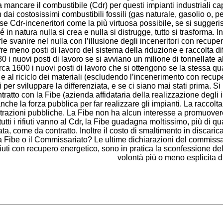
a mancare il combustibile (Cdr) per questi impianti industriali c
on dai costosissimi combustibili fossili (gas naturale, gasolio o,
se Cdr-inceneritori come la più virtuosa possibile, se si suggeris
in natura nulla si crea e nulla si distrugge, tutto si trasforma. 
 svanire nel nulla con l’illusione degli inceneritori con recupe
fre meno posti di lavoro del sistema della riduzione e raccolta dif
 80 i nuovi posti di lavoro se si avviano un milione di tonnellate 
ca 1600 i nuovi posti di lavoro che si ottengono se la stessa quan
so e al riciclo dei materiali (escludendo l’incenerimento con rec
li per sviluppare la differenziata, e se ci siano mai stati prima. 
tto con la Fibe (azienda affidataria della realizzazione degli im
 anche la forza pubblica per far realizzare gli impianti. La raccolta
trazioni pubbliche. La Fibe non ha alcun interesse a promuover
tutti i rifiuti vanno al Cdr, la Fibe guadagna moltissimo, più di 
iata, come da contratto. Inoltre il costo di smaltimento in discari
a Fibe o il Commissariato? Le ultime dichiarazioni del commissar
fiuti con recupero energetico, sono in pratica la sconfessione del
volontà più o meno esplicita di