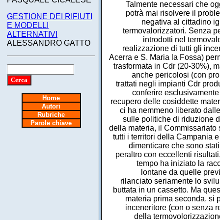
Talmente necessari che oggi 
potrà mai risolvere il prob
GESTIONE DEI RIFIUTI
negativa al cittadino i
E MODELLI
termovalorizzatori. Senza pe
ALTERNATIVI
introdotti nel termoval
ALESSANDRO GATTO
realizzazione di tutti gli in
Acerra e S. Maria la Fossa) perm
trasformata in Cdr (20-30%), ma 
anche pericolosi (con pro
trattati negli impianti Cdr prod
conferire esclusivamente 
Home
recupero delle cosiddette mater
Autori
ci ha nemmeno liberato dalle 
Rubriche
sulle politiche di riduzione d
Parole chiave
della materia, il Commissariato s
tutti i territori della Campania
dimenticare che sono stati
peraltro con eccellenti risulta
tempo ha iniziato la racc
lontane da quelle prev
rilanciato seriamente lo svilu
buttata in un cassetto. Ma questo
materia prima seconda, si po
inceneritore (con o senza re
della termovolorizzazione