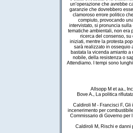
un’operazione che avrebbe camb
garanzie che dovrebbero esser
clamoroso errore politico che 
compiuto, provocando una 
intervistato, si pronuncia sul
tematiche ambientali, non era p
ricerca del consenso, su 
iniziati, mentre la protesta po
sarà realizzato in ossequio 
bastata la vicenda amianto a r
nobile, della resistenza o s
Attendiamo. I tempi sono lunghi 
Allsopp M et aa., I
Bove A., La politica rifiuta
Caldiroli M - Francisci F, Gli
incenerimento per combustibile 
Commissario di Governo per l
Caldiroli M, Rischi e danni 