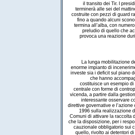
il transito dei Tir. I pr
terminerà alle sei del matti
costruite con pezzi di guard ra
fino a quando alcuni sconosc
termina all’alba, con numerosi
preludio di quello che ac
provoca una reazione duri
La lunga mobilitazione de
enorme impianto di inceneriment
investe sia i deficit sul piano 
che hanno accompagnat
costituisce un esempio di 
centrale con forme di controp
vicenda, a partire dalla gestio
interessante osservare co
direttive governative e l’azione 
1996 sulla realizzazione d
Comuni di attivare la raccolta d
che la disposizione, per i respo
cauzionale obbligatorio sui c
quello, rivolto ai detentori di