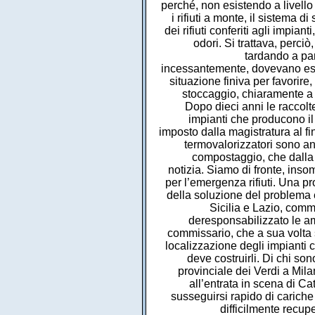
perché, non esistendo a livello 
i rifiuti a monte, il sistema d
dei rifiuti conferiti agli impia
odori. Si trattava, perci
tardando a par
incessantemente, dovevano esser
situazione finiva per favorire,
stoccaggio, chiaramente a p
Dopo dieci anni le raccolte
impianti che producono il
imposto dalla magistratura al fi
termovalorizzatori sono anc
compostaggio, che dalla 
notizia. Siamo di fronte, ins
per l’emergenza rifiuti. Una pr
della soluzione del problema e
Sicilia e Lazio, comm
deresponsabilizzato le amm
commissario, che a sua volta s
localizzazione degli impianti 
deve costruirli. Di chi so
provinciale dei Verdi a Mil
all’entrata in scena di Ca
susseguirsi rapido di cariche
difficilmente recup