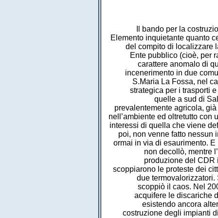
Il bando per la costruzi
Elemento inquietante quanto ce
del compito di localizzare 
Ente pubblico (cioè, per ra
carattere anomalo di que
incenerimento in due comuni
S.Maria La Fossa, nel cas
strategica per i trasporti
quelle a sud di Sa
prevalentemente agricola, già o
nell’ambiente ed oltretutto con
interessi di quella che viene def
poi, non venne fatto nessun in
ormai in via di esaurimento. E 
non decollò, mentre l’
produzione del CDR im
scoppiarono le proteste dei cit
due termovalorizzatori.
scoppiò il caos. Nel 20
acquifere le discariche 
esistendo ancora altern
costruzione degli impianti d