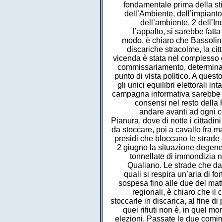
fondamentale prima della stip
dell’Ambiente, dell’impiant
dell’ambiente, 2 dell’In
l’appalto, si sarebbe fatta
modo, è chiaro che Bassolino s
discariche stracolme, la ci
vicenda è stata nel complesso d
commissariamento, determinan
punto di vista politico. A quest
gli unici equilibri elettorali 
campagna informativa sarebbe st
consensi nel resto della
andare avanti ad ogni co
Pianura, dove di notte i cittadini
da stoccare, poi a cavallo fra m
presidi che bloccano le strade d
2 giugno la situazione degener
tonnellate di immondizia ne
Qualiano. Le strade che dan
quali si respira un’aria di f
sospesa fino alle due del matt
regionali, è chiaro che il
stoccarle in discarica, al fine di
quei rifiuti non è, in quel 
elezioni. Passate le due comin