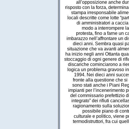
all’opposizione anche dur
risposto con la forza, determinand
stampa irresponsabile alimen
locali descritte come lotte “par
di amministratori a caccia
modo a interrompere la s
protesta, fino a farne un 
imbarazzo nell’affrontare un dis
dieci anni. Sembra quasi para
situazione che va avanti almen
ha inizio negli anni Ottanta qu
stoccaggio di ogni genere di rifi
discariche cominciarono a riem
logica un problema gravoso in 
1994. Nei dieci anni success
fronte alla questione che s
sono stati anche i Piani Regi
impianti per l’incenerimento pr
del commissario prefettizio di
integrato” dei rifiuti cancell
ragionamento sulla soluzion
possibile piano di contr
culturale e politico, viene 
termodistruttori, fra cui qu