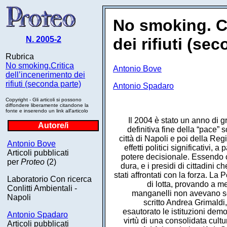
No smoking. Cr
N. 2005-2
dei rifiuti (se
Rubrica
No smoking.Critica
Antonio Bove
dell’incenerimento dei
rifiuti (seconda parte)
Antonio Spadaro
Copyright - Gli articoli si possono
diffondere liberamente citandone la
fonte e inserendo un link all'articolo
Il 2004 è stato un anno di g
Autore/i
definitiva fine della “pace” 
città di Napoli e poi della Re
Antonio Bove
effetti politici significativi
Articoli pubblicati
potere decisionale. Essendo c
per
Proteo
(2)
dura, e i presidi di cittadini
stati affrontati con la forza. La
Laboratorio Con ricerca
di lotta, provando a me
Conlitti Ambientali -
manganelli non avevano sor
Napoli
scritto Andrea Grimaldi
esautorato le istituzioni dem
Antonio Spadaro
virtù di una consolidata cultu
Articoli pubblicati