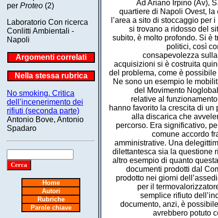
Ad Ariano Irpino (Av), S
per
Proteo
(2)
quartiere di Napoli Ovest, la 
l’area a sito di stoccaggio per i
Laboratorio Con ricerca
si trovano a ridosso del si
Conlitti Ambientali -
subito, è molto profondo. Si è tr
Napoli
politici, così 
consapevolezza sulla q
Argomenti correlati
acquisizioni si è costruita qu
del problema, come è possibile c
Nella stessa rubrica
Ne sono un esempio le mobilitaz
del Movimento Noglobal c
No smoking. Critica
relative al funzionamento 
dell’incenerimento dei
hanno favorito la crescita di un
rifiuti (seconda parte)
alla discarica che avvele
Antonio Bove, Antonio
percorso. Era significativo, pe
Spadaro
comune accordo fra 
amministrative. Una delegittim
dilettantesca sia la questione r
altro esempio di quanto questa
documenti prodotti dal Comi
prodotto nei giorni dell’assedi
Home
per il termovalorizzato
Autori
semplice rifiuto dell’i
Rubriche
documento, anzi, è possibile
Parole chiave
avrebbero potuto co