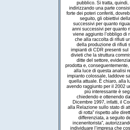
pubblico. Si tratta, quindi
indirizzando una parte consiste
forte dei poteri conferiti, dov
seguito, gli obiettivi de
successivi per quanto riguar
anni successivi per quanto r
viene aggiunto l’obbligo di r
che alla raccolta di rifiuti
della produzione di rifiuti 
impianti di CDR presenti sul t
divieti che la struttura commi
ditte del settore, evidenzi
prodotta e, conseguentemente, al
alla luce di questa analisi r
impianto colossale, laddove sar
quella attuale. È chiaro, alla 
avendo raggiunto per il 2002 u
più interessante è seg
chiedendo e ottenendo dal 
Dicembre 1997, infatti, il 
alla Relazione sullo stato di a
di rotta” rispetto alle dire
differenziata, a seguito d
inceneritorista”, autorizzan
individuare l’impresa che cos