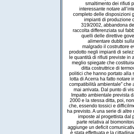
smaltimento dei rifiut
interessante notare all’
completo delle disposizioni go
impianti di produzione 
319/2002, abbandona defi
raccolta differenziata sul fab
quelli delle direttive gov
alimentare dubbi sull
malgrado il costruttore e
prodotto negli impianti di selez
le quantità di rifiuti previste 
meglio spiegate che costituis
ditta costruttrice di ter
politici che hanno portato alla 
lotta di Acerra ha fatto notar
compatibilità ambientale” che 
mai arrivata. Dal punto di vi
Impatto ambientale prevista da
2000 e la stessa ditta, poi, no
che, essendo tossici e difficil
ha previsto. A una serie di altre
imposte al progettista dal
parte relativa al biomonitor
aggiunge un deficit comunicativ
è stata effettuata e la cittadin