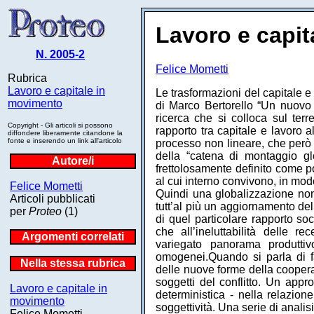
Lavoro e capit
N. 2005-2
Felice Mometti
Rubrica
Lavoro e capitale in
Le trasformazioni del capitale e
movimento
di Marco Bertorello “Un nuovo
ricerca che si colloca sul terre
Copyright - Gli articoli si possono
rapporto tra capitale e lavoro 
diffondere liberamente citandone la
fonte e inserendo un link all'articolo
processo non lineare, che però
della “catena di montaggio glo
Autore/i
frettolosamente definito come p
al cui interno convivono, in mod
Felice Mometti
Quindi una globalizzazione no
Articoli pubblicati
tutt’al più un aggiornamento de
per
Proteo
(1)
di quel particolare rapporto soc
che all’ineluttabilità delle r
Argomenti correlati
variegato panorama produttivo,
omogenei.Quando si parla di fab
Nella stessa rubrica
delle nuove forme della coopera
soggetti del conflitto. Un appr
Lavoro e capitale in
deterministica - nella relazion
movimento
soggettività. Una serie di anali
Felice Mometti