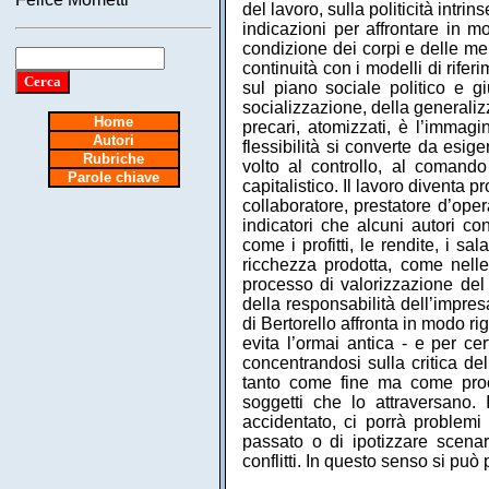
del lavoro, sulla politicità intri
indicazioni per affrontare in m
condizione dei corpi e delle men
continuità con i modelli di rife
sul piano sociale politico e giu
socializzazione, della generali
Home
precari, atomizzati, è l’immagin
Autori
flessibilità si converte da esi
Rubriche
volto al controllo, al comand
Parole chiave
capitalistico. Il lavoro diventa p
collaboratore, prestatore d’oper
indicatori che alcuni autori co
come i profitti, le rendite, i sa
ricchezza prodotta, come nelle
processo di valorizzazione del 
della responsabilità dell’impresa
di Bertorello affronta in modo rig
evita l’ormai antica - e per cer
concentrandosi sulla critica del
tanto come fine ma come proce
soggetti che lo attraversano. 
accidentato, ci porrà problemi
passato o di ipotizzare scenari 
conflitti. In questo senso si pu