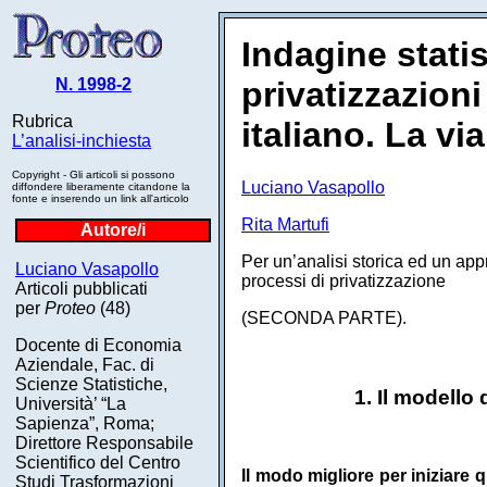
Indagine statis
N. 1998-2
privatizzazioni
Rubrica
italiano. La vi
L’analisi-inchiesta
Copyright - Gli articoli si possono
Luciano Vasapollo
diffondere liberamente citandone la
fonte e inserendo un link all'articolo
Rita Martufi
Autore/i
Per un’analisi storica ed un appr
Luciano Vasapollo
processi di privatizzazione
Articoli pubblicati
per
Proteo
(48)
(SECONDA PARTE).
Docente di Economia
Aziendale, Fac. di
Scienze Statistiche,
1. Il modello 
Università’ “La
Sapienza”, Roma;
Direttore Responsabile
Scientifico del Centro
Il modo migliore per iniziare 
Studi Trasformazioni