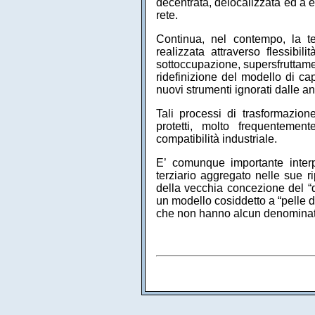
decentrata, delocalizzata ed a e
rete.
Continua, nel contempo, la te
realizzata attraverso flessibil
sottoccupazione, supersfruttamen
ridefinizione del modello di cap
nuovi strumenti ignorati dalle a
Tali processi di trasformazio
protetti, molto frequentemen
compatibilità industriale.
E’ comunque importante interp
terziario aggregato nelle sue ri
della vecchia concezione del “d
un modello cosiddetto a “pelle d
che non hanno alcun denominato