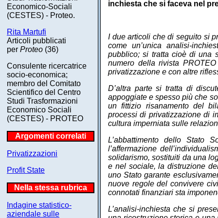
inchiesta che si faceva nel 
Economico-Sociali
(CESTES) - Proteo.
Rita Martufi
I due articoli che di seguito si p
Articoli pubblicati
come un’unica analisi-inchie
per
Proteo
(36)
pubblico; si tratta cioè di una 
numero della rivista PROTEO co
Consulente ricercatrice
privatizzazione e con altre rifle
socio-economica;
membro del Comitato
D’altra parte si tratta di disc
Scientifico del Centro
appoggiate e spesso più che soll
Studi Trasformazioni
un fittizio risanamento del bi
Economico Sociali
processi di privatizzazione di 
(CESTES) - PROTEO
cultura imperniata sulle relazio
Argomenti correlati
L’abbattimento dello Stato So
l’affermazione dell’individuali
Privatizzazioni
solidarismo, sostituiti da una l
e nel sociale, la distruzione de
Profit State
uno Stato garante esclusivament
nuove regole del convivere civi
Nella stessa rubrica
connotati finanziari sta imponen
Indagine statistico-
L’analisi-inchiesta che si prese
aziendale sulle
una ricostruzione storica e una r