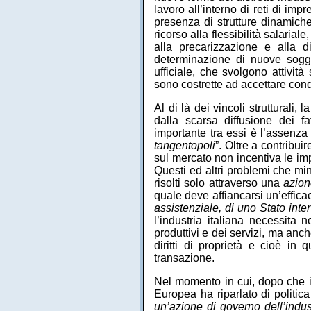
lavoro all’interno di reti di imp
presenza di strutture dinamich
ricorso alla flessibilità salarial
alla precarizzazione e alla di
determinazione di nuove sogget
ufficiale, che svolgono attivit
sono costrette ad accettare condi
Al di là dei vincoli strutturali,
dalla scarsa diffusione dei fat
importante tra essi è l’assenz
tangentopoli
”. Oltre a contribu
sul mercato non incentiva le imp
Questi ed altri problemi che min
risolti solo attraverso una
azion
quale deve affiancarsi un’effica
assistenziale, di uno Stato inte
l’industria italiana necessita n
produttivi e dei servizi, ma anc
diritti di proprietà e cioè in
transazione.
Nel momento in cui, dopo che i
Europea ha riparlato di politica
un’azione di governo dell’indu