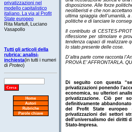
privatizzazioni nel
disposizione. Alle forze politic
modello capitalistico
neoliberisti e che non accettan
italiano. La via al Profit
ultima spiaggia dell’umanità, a 
State europeo
politiche e di lanciare le consegu
Rita Martufi, Luciano
Vasapollo
Il contributo di CESTES-PROTEO 
riflessione per stimolare e prov
tendenza capaci di realizzare q
lo stato presente delle cose.
Tutti gli articoli della
rubrica: analisi-
D’altra parte come racconta
inchiesta
(in tutti i numeri
PROVA E’ AFFRONTARLA. QUE
di
Proteo
)
Di seguito con questa “sec
privatizzazioni ponendo l’acce
economica, su ulteriori analis
privatizzazione. Ciò per so
Home
Autori
definitivamente abbandonato i
Rubriche
del Profit State europeo c
Parole chiave
privatizzazioni dei settori st
dell’universalismo dei diritti 
Stato-Impresa.