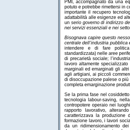
PMI, accompagnato da una equil
potuto e potrebbe rimettersi in c
importante il recupero tecnolog
adattabilità alle esigenze ed al
un
serio governo di indirizzo d
nei servizi essenziali e nei setto
Bisognava capire questo nesso i
centrale dell’industria pubblic
intendere e di fare politica 
standardizzata) nelle aree perife
di precarietà sociale; l’industr
lavoro altamente specializzato
marginali ed emarginati gli altr
agli artigiani, ai piccoli commer
di disoccupazione palese o più m
completa emarginazione produtti
Se la prima fase nel cosiddetto
tecnologia labour-saving, nella
contropotere operaio nei luoghi
rapporto lavorativo, alteran
caratterizzava la produzione d
formazione lavoro, i lavori social
da un ridimensionamento dei 