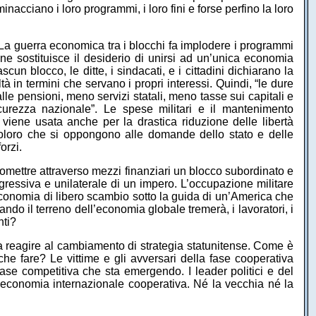
nacciano i loro programmi, i loro fini e forse perfino la loro
. La guerra economica tra i blocchi fa implodere i programmi
fine sostituisce il desiderio di unirsi ad un’unica economia
un blocco, le ditte, i sindacati, e i cittadini dichiarano la
tà in termini che servano i propri interessi. Quindi, “le dure
le pensioni, meno servizi statali, meno tasse sui capitali e
urezza nazionale”. Le spese militari e il mantenimento
 viene usata anche per la drastica riduzione delle libertà
). Coloro che si oppongono alle domande dello stato e delle
orzi.
mettre attraverso mezzi finanziari un blocco subordinato e
gressiva e unilaterale di un impero. L’occupazione militare
 economia di libero scambio sotto la guida di un’America che
do il terreno dell’economia globale tremerà, i lavoratori, i
nti?
 a reagire al cambiamento di strategia statunitense. Come è
che fare? Le vittime e gli avversari della fase cooperativa
se competitiva che sta emergendo. I leader politici e del
n’economia internazionale cooperativa. Né la vecchia né la