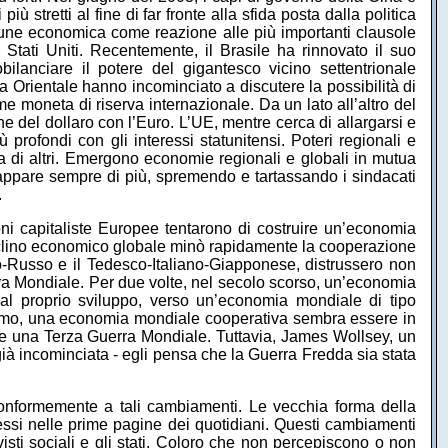
ù stretti al fine di far fronte alla sfida posta dalla politica
mune economica come reazione alle più importanti clausole
Stati Uniti. Recentemente, il Brasile ha rinnovato il suo
lanciare il potere del gigantesco vicino settentrionale
ia Orientale hanno incominciato a discutere la possibilità di
come moneta di riserva internazionale. Da un lato all’altro del
e del dollaro con l’Euro. L’UE, mentre cerca di allargarsi e
 profondi con gli interessi statunitensi. Poteri regionali e
ta di altri. Emergono economie regionali e globali in mutua
hiappare sempre di più, spremendo e tartassando i sindacati
.
ni capitaliste Europee tentarono di costruire un’economia
eclino economico globale minò rapidamente la cooperazione
o-Russo e il Tedesco-Italiano-Giapponese, distrussero non
rra Mondiale. Per due volte, nel secolo scorso, un’economia
e al proprio sviluppo, verso un’economia mondiale di tipo
ismo, una economia mondiale cooperativa sembra essere in
ente una Terza Guerra Mondiale. Tuttavia, James Wollsey, un
già incominciata - egli pensa che la Guerra Fredda sia stata
i conformemente a tali cambiamenti. Le vecchia forma della
 messi nelle prime pagine dei quotidiani. Questi cambiamenti
ttivisti sociali e gli stati. Coloro che non percepiscono o non