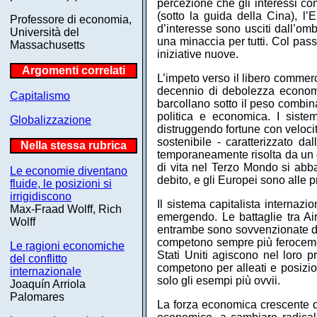
percezione che gli interessi comu
(sotto la guida della Cina), l’
Professore di economia,
d’interesse sono usciti dall’om
Università del
una minaccia per tutti. Col pas
Massachusetts
iniziative nuove.
Argomenti correlati
L’impeto verso il libero commer
decennio di debolezza economi
Capitalismo
barcollano sotto il peso combin
politica e economica. I sistem
Globalizzazione
distruggendo fortune con velocit
sostenibile - caratterizzato 
Nella stessa rubrica
temporaneamente risolta da un deb
di vita nel Terzo Mondo si abb
Le economie diventano
debito, e gli Europei sono alle 
fluide, le posizioni si
irrigidiscono
Il sistema capitalista internaz
Max-Fraad Wolff, Rich
emergendo. Le battaglie tra A
Wolff
entrambe sono sovvenzionate dai 
competono sempre più ferocement
Le ragioni economiche
Stati Uniti agiscono nel loro p
del conflitto
competono per alleati e posizion
internazionale
solo gli esempi più ovvii.
Joaquín Arriola
Palomares
La forza economica crescente del