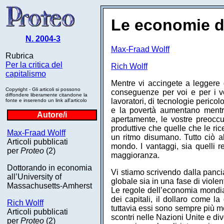
Le economie di
N. 2004-3
Max-Fraad Wolff
Rubrica
Per la critica del
Rich Wolff
capitalismo
Mentre vi accingete a leggere 
Copyright - Gli articoli si possono
conseguenze per voi e per i vos
diffondere liberamente citandone la
lavoratori, di tecnologie pericol
fonte e inserendo un link all'articolo
e la povertà aumentano mentre 
Autore/i
apertamente, le vostre preoccu
produttive che quelle che le ri
Max-Fraad Wolff
un ritmo disumano. Tutto ciò al
Articoli pubblicati
mondo. I vantaggi, sia quelli re
per
Proteo
(2)
maggioranza.
Dottorando in economia
Vi stiamo scrivendo dalla panci
all’University of
globale sia in una fase di violen
Massachusetts-Amherst
Le regole dell’economia mondiale
dei capitali, il dollaro come l
Rich Wolff
tuttavia essi sono sempre più me
Articoli pubblicati
scontri nelle Nazioni Unite e div
per
Proteo
(2)