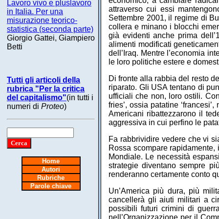
economico, a cambiare radicalm
Lavoro vivo e pluslavoro
attraverso cui essi mantengono
in Italia. Per una
Settembre 2001, il regime di Bu
misurazione teorico-
collera e minano i blocchi emerg
statistica (seconda parte)
già evidenti anche prima dell’
Giorgio Gattei, Giampiero
alimenti modificati geneticamente
Betti
dell’Iraq. Mentre l’economia i
le loro politiche estere e domest
Di fronte alla rabbia del resto 
Tutti gli articoli della
riparato. Gli USA tentano di pun
rubrica "Per la critica
ufficiali che non, loro ostili. 
del capitalismo"
(in tutti i
fries’, ossia patatine ‘francesi’
numeri di
Proteo
)
Americani ribattezzarono il tede
aggressiva in cui perfino le patat
Fa rabbrividire vedere che vi s
Rossa scompare rapidamente, il 
Mondiale. Le necessità espansi
Home
strategie diventano sempre più r
Autori
renderanno certamente conto qua
Rubriche
Parole chiave
Un’America più dura, più milit
cancellerà gli aiuti militari a
possibili futuri crimini di gu
nell’Organizzazione per il Comm