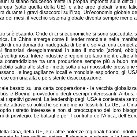
ni si stiano riducendo mette la propria impronta sulle difficili r
Europa (sotto quella della UE), e altre aree globali fanno fatic
bra durante i gravi disaccordi sull’Iraq. Un’economia globale d
sar dei mesi, il vecchio sistema globale diventa sempre meno 
cio si è esaurito. Onde di crisi economiche si sono succedute,
ca. La China emerge come il leader mondiale nella manifatt
ato di una domanda inadeguata di beni e servizi, una competizio
i finanziari deregolamentati in tutto il mondo (azioni, obbl
à vertiginosa. Intere industrie e regioni crollano mentre altre
dalla contraddizione tra una produzione sempre più a buon 
ito salito alle stelle - mette sotto una impossibile pressione sia 
assano, le ineguaglianze locali e mondiale esplodono, gli US
prese con una alta e persistente disoccupazione.
ionale basato su una certa cooperazione - la vecchia globalizz
irbus e Boeing provvedono degli esempi interessanti. Airbu
rispettivi governi. La leadership degli USA è contestata sempre
e attraverso politiche sempre meno flessibili. La UE, la Cina,
roprio ristretto interesse e non si preoccupano dei loro bisogn
i di privilegio. Le battaglie per il controllo dell’Africa, dell’
la Cina, della UE, e di altre potenze regionali hanno indotto g