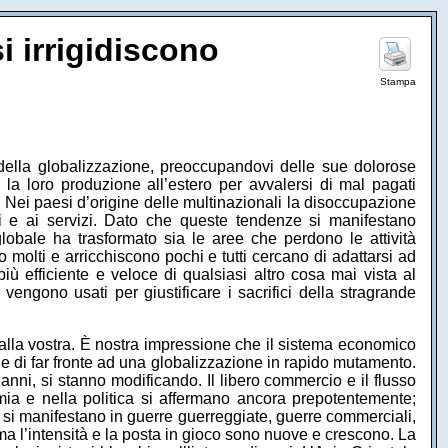
i irrigidiscono
Stampa
 della globalizzazione, preoccupandovi delle sue dolorose
 la loro produzione all’estero per avvalersi di mal pagati
ri. Nei paesi d’origine delle multinazionali la disoccupazione
ni e ai servizi. Dato che queste tendenze si manifestano
lobale ha trasformato sia le aree che perdono le attività
molti e arricchiscono pochi e tutti cercano di adattarsi ad
ù efficiente e veloce di qualsiasi altro cosa mai vista al
 vengono usati per giustificare i sacrifici della stragrande
dalla vostra. È nostra impressione che il sistema economico
fine di far fronte ad una globalizzazione in rapido mutamento.
anni, si stanno modificando. Il libero commercio e il flusso
nomia e nella politica si affermano ancora prepotentemente;
o si manifestano in guerre guerreggiate, guerre commerciali,
o ma l’intensità e la posta in gioco sono nuove e crescono. La