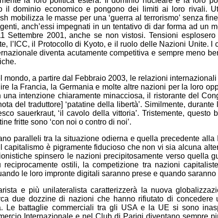
ente la loro politica estera. Il dominio nucleare e la loro 
 il dominio economico e pongono dei limiti ai loro rivali. Uti
sh mobilizza le masse per una ‘guerra al terrorismo’ senza fin
enti, anch’essi impegnati in un tentativo di dar forma ad un mon
11 Settembre 2001, anche se non vistosi. Tensioni esplosero r
, l’ICC, il Protocollo di Kyoto, e il ruolo delle Nazioni Unite. I
nternazionale diventa acutamente competitiva e sempre meno ben
iche.
del mondo, a partire dal Febbraio 2003, le relazioni internaziona
ire la Francia, la Germania e molte altre nazioni per la loro opp
Con una intenzione chiaramente minacciosa, il ristorante del Cong
, nota del traduttore] ‘patatine della libertà’. Similmente, durant
sco sauerkraut, ‘il cavolo della vittoria’. Tristemente, questo
ine fritte sono ‘con noi o contro di noi’.
iano paralleli tra la situazione odierna e quella precedente a
capitalismo è pigramente fiducioso che non vi sia alcuna alte
onistiche spinsero le nazioni precipitosamente verso quella g
eciprocamente ostili, la competizione tra nazioni capitaliste si
ndo le loro impronte digitali saranno prese e quando saranno f
arista e più unilateralista caratterizzerà la nuova globalizz
 circa due dozzine di nazioni che hanno rifiutato di concedere u
erra. Le battaglie commerciali tra gli USA e la UE si sono in
ercio Internazionale e nel Club di Parigi diventano sempre più