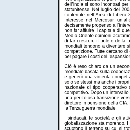
dell’India si sono incontrati per 
statunitense. Nel luglio del 2
contenute nell’Area di Libero 
interesse nel Mercosur, un’al
decisamente propenso all’interve
non far affluire il capitale di qu
Medio-Oriente opinioni acutament
di far crescere il potere della 
mondiali tendono a diventare sf
competizione. Tutte cercano di 
per pagare i costi dell’espansio
Ciò è reso chiaro da un second
mondiale basata sulla cooperaz
e generò una violenta competiz
solo se stessi ma anche i propr
nazionale di tipo cooperativo 
competitivo. Dopo un intervall
una pericolosa transizione vers
direttore in pensione della CIA,
la Terza guerra mondiale.
I sindacati, le società e gli a
globalizzazione sta morendo. I s
scuotono il terreno su cui si trov