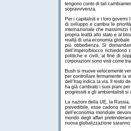
tengono conto di tali cambiamenti
sopravvivenza.
Per i capitalisti e i loro gover
di sviluppo e cambia le priorità
internazionale che massimizzi l’
propria lealtà allo stato e al bl
realtà di una economia globale p
più obbedienza. Si domandano 
dell’impero/blocco richiedono c
politiche e civili, al fine di 
corporazioni sono visti come trad
Bush si muove velocemente verso
per controllare fermamente la v
dell’Iraq indica la via. Il rest
ha già cambiato i suoi piani per
progressiti e gli ambientalisti 
La nazioni della UE, la Russia,
prevedibile, esse cadono nel mo
dell’economia mondiale devono 
mondo degli affari pretenderann
nuova globalizzazione saranno ut