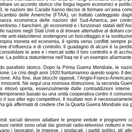
stilare un accordo storico che forgia legami economici e politici pi
003, le nazioni dei Caraibi hanno deciso di formare un’area co
Scambio delle Americhe (FTAA), un trattato caldeggiato dagli 
leanza economica delle nazioni del Sud-America, per controbi
ntismo. I banchieri, gli economisti e i funzionari statali dell’As
elle nazioni negli Stati Uniti e di trovare alternative al dollaro 
e anti-statunitensi sostengono un boicottaggio e la sostituzion
propria moneta ed economia, è spinta verso conflitti sempre più
ere d’influenza e di controllo. Il guadagno di alcuni è la perdi
consolidare le aree e i mercati sotto il loro controllo e di acc
ne. La politica statunitense nell’Iraq ne è un esempio allarmante
o parallelo storico. Dopo la Prima Guerra Mondiale, le nazio
ione. Le crisi degli anni 1920 frantumarono questo sogno. Il d
ione. Alla fine, due blocchi opposti, l’Anglo-Franco-American
i innocenti. Ne seguì una rovinosa distruzione, la seconda Gue
si ritrovò spinta, essenzialmente dalle contraddizioni intern
o temporaneo basato su una unità cooperativa contro il comun
o il suo alter ego competitivo. Il risultato non è necessariam
 ha già affermato di credere che la Quarta Guerra Mondiale sia 
ttivisti sociali devono adattare le proprie vedute e programm
uoi rantoli sono urlati dai giornali radio-televisivi notturni e
ano i lavoratori, le imprese, i sindacati, i partiti politici, gli a