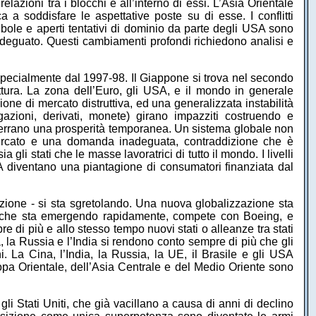
elazioni tra i blocchi e all’interno di essi. L’Asia Orientale
a a soddisfare le aspettative poste su di esse. I conflitti
ebole e aperti tentativi di dominio da parte degli USA sono
adeguato. Questi cambiamenti profondi richiedono analisi e
 specialmente dal 1997-98. Il Giappone si trova nel secondo
ura. La zona dell’Euro, gli USA, e il mondo in generale
ne di mercato distruttiva, ed una generalizzata instabilità
igazioni, derivati, monete) girano impazziti costruendo e
 afferrano una prosperità temporanea. Un sistema globale non
mercato e una domanda inadeguata, contraddizione che è
gli stati che le masse lavoratrici di tutto il mondo. I livelli
A diventano una piantagione di consumatori finanziata dal
azione - si sta sgretolando. Una nuova globalizzazione sta
s, che sta emergendo rapidamente, compete con Boeing, e
 di più e allo stesso tempo nuovi stati o alleanze tra stati
 la Russia e l’India si rendono conto sempre di più che gli
i. La Cina, l’India, la Russia, la UE, il Brasile e gli USA
Europa Orientale, dell’Asia Centrale e del Medio Oriente sono
li Stati Uniti, che già vacillano a causa di anni di declino