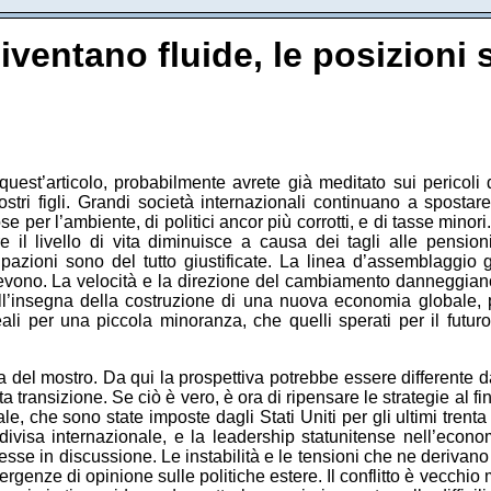
ventano fluide, le posizioni s
quest’articolo, probabilmente avrete già meditato sui pericoli
tri figli. Grandi società internazionali continuano a spostare
ose per l’ambiente, di politici ancor più corrotti, e di tasse mino
il livello di vita diminuisce a causa dei tagli alle pensio
pazioni sono del tutto giustificate. La linea d’assemblaggio g
cevono. La velocità e la direzione del cambiamento danneggiano 
l’insegna della costruzione di una nuova economia globale, pi
ali per una piccola minoranza, che quelli sperati per il futuro
a del mostro. Da qui la prospettiva potrebbe essere differente 
ta transizione. Se ciò è vero, è ora di ripensare le strategie al 
, che sono state imposte dagli Stati Uniti per gli ultimi trenta 
a divisa internazionale, e la leadership statunitense nell’eco
sse in discussione. Le instabilità e le tensioni che ne derivan
ergenze di opinione sulle politiche estere. Il conflitto è vecchi