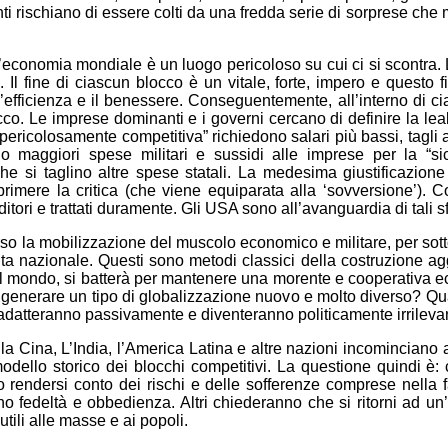
 rischiano di essere colti da una fredda serie di sorprese che mi
ni l’economia mondiale è un luogo pericoloso su cui ci si scontra
. Il fine di ciascun blocco è un vitale, forte, impero e questo 
efficienza e il benessere. Conseguentemente, all’interno di ciasc
occo. Le imprese dominanti e i governi cercano di definire la leal
ericolosamente competitiva” richiedono salari più bassi, tagli al
maggiori spese militari e sussidi alle imprese per la “sic
he si taglino altre spese statali. La medesima giustificazione
sopprimere la critica (che viene equiparata alla ‘sovversione’
itori e trattati duramente. Gli USA sono all’avanguardia di tali sf
 la mobilizzazione del muscolo economico e militare, per sotto
ita nazionale. Questi sono metodi classici della costruzione ag
o del mondo, si batterà per mantenere una morente e cooperativa
 generare un tipo di globalizzazione nuovo e molto diverso? Quan
si adatteranno passivamente e diventeranno politicamente irrileva
 la Cina, L’India, l’America Latina e altre nazioni incominciano
dello storico dei blocchi competitivi. La questione quindi è: 
rendersi conto dei rischi e delle sofferenze comprese nella fa
o fedeltà e obbedienza. Altri chiederanno che si ritorni ad u
ili alle masse e ai popoli.