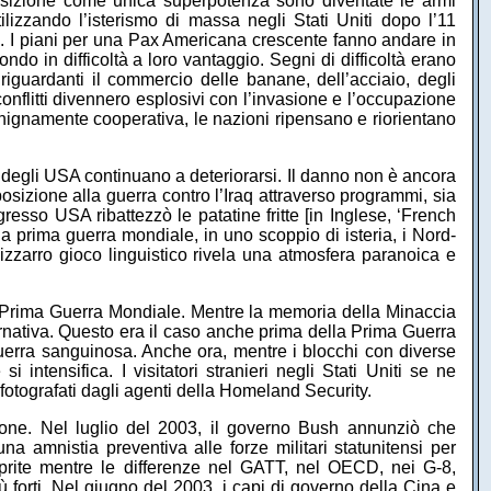
posizione come unica superpotenza sono diventate le armi
lizzando l’isterismo di massa negli Stati Uniti dopo l’11
e. I piani per una Pax Americana crescente fanno andare in
do in difficoltà a loro vantaggio. Segni di difficoltà erano
iguardanti il commercio delle banane, dell’acciaio, degli
 conflitti divennero esplosivi con l’invasione e l’occupazione
ignamente cooperativa, le nazioni ripensano e riorientano
li degli USA continuano a deteriorarsi. Il danno non è ancora
osizione alla guerra contro l’Iraq attraverso programmi, sia
resso USA ribattezzò le patatine fritte [in Inglese, ‘French
e la prima guerra mondiale, in uno scoppio di isteria, i Nord-
 bizzarro gioco linguistico rivela una atmosfera paranoica e
lla Prima Guerra Mondiale. Mentre la memoria della Minaccia
rnativa. Questo era il caso anche prima della Prima Guerra
uerra sanguinosa. Anche ora, mentre i blocchi con diverse
 intensifica. I visitatori stranieri negli Stati Uniti se ne
otografati dagli agenti della Homeland Security.
azione. Nel luglio del 2003, il governo Bush annunziò che
na amnistia preventiva alle forze militari statunitensi per
asprite mentre le differenze nel GATT, nel OECD, nei G-8,
 forti. Nel giugno del 2003, i capi di governo della Cina e