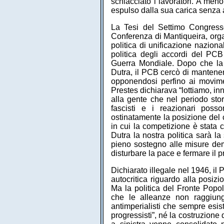
schiacciato i lavoratori. A meno
espulso dalla sua carica senza 
La Tesi del Settimo Congresso
Conferenza di Mantiqueira, org
politica di unificazione nazion
politica degli accordi del PC
Guerra Mondiale. Dopo che la 
Dutra, il PCB cercò di mantenersi
opponendosi perfino ai moviment
Prestes dichiarava “lottiamo, in
alla gente che nel periodo stor
fascisti e i reazionari poss
ostinatamente la posizione del c
in cui la competizione è stata 
Dutra la nostra politica sarà l
pieno sostegno alle misure demo
disturbare la pace e fermare il p
Dichiarato illegale nel 1946, i
autocritica riguardo alla posizi
Ma la politica del Fronte Popol
che le alleanze non raggiung
antimperialisti che sempre esis
progressisti”, né la costruzione