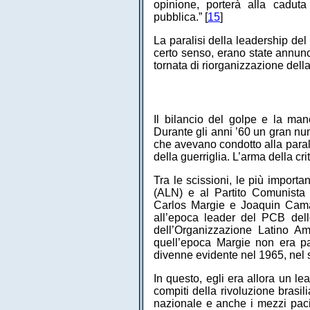
opinione, porterà alla cadut
pubblica.” [
15
]
La paralisi della leadership del
certo senso, erano state annun
tornata di riorganizzazione della
Il bilancio del golpe e la ma
Durante gli anni ’60 un gran num
che avevano condotto alla paralis
della guerriglia. L’arma della cri
Tra le scissioni, le più importa
(ALN) e al Partito Comunista 
Carlos Margie e Joaquin Camar
all’epoca leader del PCB dell
dell’Organizzazione Latino A
quell’epoca Margie non era pa
divenne evidente nel 1965, nel s
In questo, egli era allora un le
compiti della rivoluzione brasil
nazionale e anche i mezzi pacifi