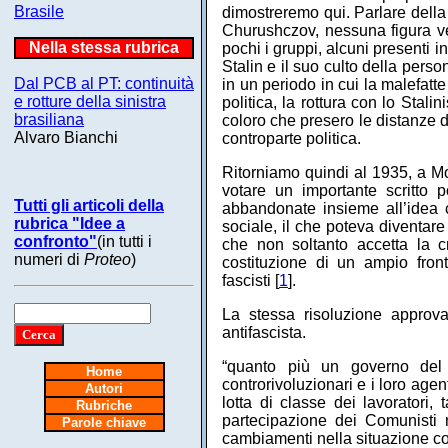
Brasile
dimostreremo qui. Parlare della
Churushczov, nessuna figura ve
Nella stessa rubrica
pochi i gruppi, alcuni presenti 
Stalin e il suo culto della person
Dal PCB al PT: continuità
in un periodo in cui la malefatt
e rotture della sinistra
politica, la rottura con lo Stal
brasiliana
coloro che presero le distanze d
Alvaro Bianchi
controparte politica.
Ritorniamo quindi al 1935, a Mo
votare un importante scritto p
Tutti gli articoli della
abbandonate insieme all’idea 
rubrica "Idee a
sociale, il che poteva diventare 
confronto"
(in tutti i
che non soltanto accetta la cr
numeri di
Proteo
)
costituzione di un ampio fron
fascisti [
1
].
La stessa risoluzione approvav
antifascista.
“quanto più un governo del f
Home
controrivoluzionari e i loro agent
Autori
lotta di classe dei lavoratori
Rubriche
partecipazione dei Comunisti 
Parole chiave
cambiamenti nella situazione co