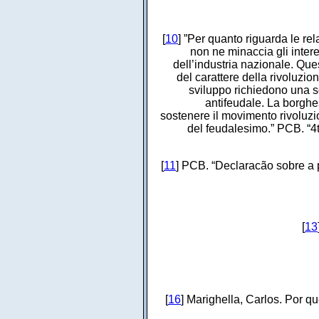
[
10
] ”Per quanto riguarda le re
non ne minaccia gli intere
dell’industria nazionale. Qu
del carattere della rivoluzio
sviluppo richiedono una s
antifeudale. La borghe
sostenere il movimento rivoluzion
del feudalesimo.” PCB. “4
[
11
] PCB. “Declaracão sobre a
[
13
[
16
] Marighella, Carlos. Por q