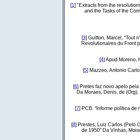
[
1
] "Extracts from the resolut
and the Tasks of the Com
[
3
] Guitton, Marcel, “Tout
Revolutionaires du Front 
[
4
] Apud Moreno, H
[
5
] Mazzeo, Antonio Carlos
[
6
] Pretes faz novo apelo pel
Da Moraes, Denis, de (Org). 
[
7
] PCB. “Informe política de
[
8
] Prestes, Luiz Carlos (Pelo
de 1950” Da Vinhas, Moisé