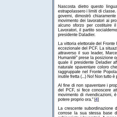
Nascosta dietro questo lingua
estrapolassero i limiti di classe
governi, dimostrò chiaramente
movimento dei lavoratori ai pro
alcuno sforzo per costituire 
Lavoratori, il partito socialde
presidente Daladier.
La vittoria elettorale del Front
eccezionale del PCF. La situazi
attraverso il suo leader, Marce
Humanité” prese la posizione 
quale il presidente Deladier a
naturale spaventare coloro che
raggruppate nel Fronte Popola
inutile fretta (...) No! Non tutto è 
Al fine di non spaventare i prop
del PCF, si fece conoscere a
movimento di rivendicazioni, è
potere proprio ora.” [
4
]
La crescente subordinazione del
corrose la sua stessa base di