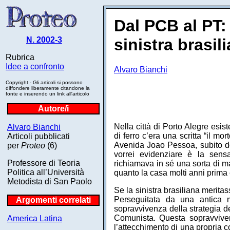
Dal PCB al PT: 
N. 2002-3
sinistra brasil
Rubrica
Idee a confronto
Alvaro Bianchi
Copyright - Gli articoli si possono
diffondere liberamente citandone la
fonte e inserendo un link all'articolo
Autore/i
Nella città di Porto Alegre es
Alvaro Bianchi
di ferro c’era una scritta “il m
Articoli pubblicati
Avenida Joao Pessoa, subito do
per
Proteo
(6)
vorrei evidenziare è la sens
Professore di Teoria
richiamava in sé una sorta di mal
Politica all’Università
quanto la casa molti anni prima 
Metodista di San Paolo
Se la sinistra brasiliana merita
Perseguitata da una antica m
Argomenti correlati
sopravvivenza della strategia d
Comunista. Questa sopravvivenz
America Latina
l’attecchimento di una propria c