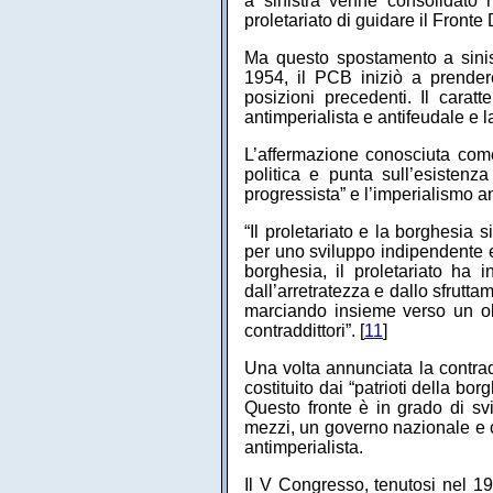
a sinistra venne consolidato 
proletariato di guidare il Front
Ma questo spostamento a sinis
1954, il PCB iniziò a prendere
posizioni precedenti. Il carat
antimperialista e antifeudale e 
L’affermazione conosciuta com
politica e punta sull’esisten
progressista” e l’imperialismo a
“Il proletariato e la borghesia
per uno sviluppo indipendente e
borghesia, il proletariato ha
dall’arretratezza e dallo sfrutta
marciando insieme verso un obi
contraddittori”. [
11
]
Una volta annunciata la contrad
costituito dai “patrioti della bo
Questo fronte è in grado di svi
mezzi, un governo nazionale e co
antimperialista.
Il V Congresso, tenutosi nel 196