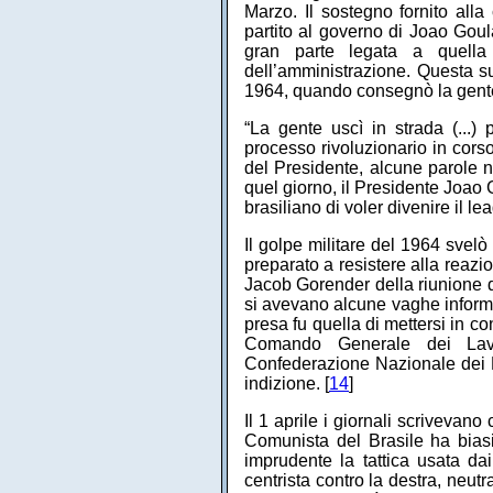
Marzo. Il sostegno fornito alla
partito al governo di Joao Goula
gran parte legata a quella
dell’amministrazione. Questa su
1964, quando consegnò la gente e
“La gente uscì in strada (...)
processo rivoluzionario in cors
del Presidente, alcune parole 
quel giorno, il Presidente Joao 
brasiliano di voler divenire il l
Il golpe militare del 1964 svelò
preparato a resistere alla reazi
Jacob Gorender della riunione 
si avevano alcune vaghe informa
presa fu quella di mettersi in c
Comando Generale dei Lavor
Confederazione Nazionale dei Lav
indizione. [
14
]
Il 1 aprile i giornali scrivevano 
Comunista del Brasile ha biasim
imprudente la tattica usata dai
centrista contro la destra, neutr