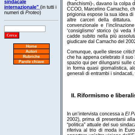
sindacale
(franchismi)-, davano la colpa d
internazionale"
(in tutti i
CCOO, Marcelino Camacho, che tr
numeri di
Proteo
)
prigionia espose la sua idea d
altre carceri della dittatura
convenzionale e l’inclinazione
‘consiglismo’ storico (si ved
cadde subito nella più assolu
giudicare dal Camacho del 2002
Home
Autori
Comunque, quelle stesse critich
Rubriche
che ha appena celebrato il suo
Parole chiave
spazio qui per dilungarsi sulle q
in forma quasi giornalistica, al
generali di entrambi i sindacati
II. Riformismo e libera
In un’intervista concessa a
El P
2002), prima di presentarsi al
“politica” attuale del suo sinda
riferiva al trio di moda in Eu