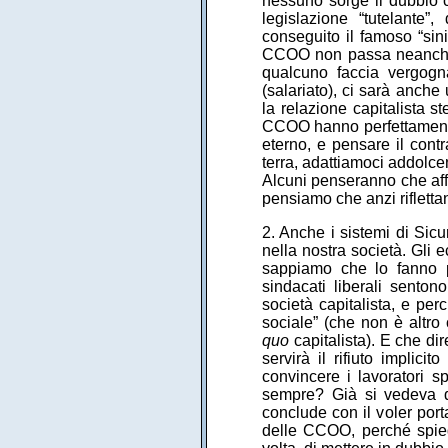
nessuno sorge il dubbio
legislazione “tutelante
conseguito il famoso “sini
CCOO non passa neanche 
qualcuno faccia vergogna
(salariato), ci sarà anche
la relazione capitalista st
CCOO hanno perfettamente 
eterno, e pensare il cont
terra, adattiamoci addolcen
Alcuni penseranno che aff
pensiamo che anzi riflett
2. Anche i sistemi di Sicu
nella nostra società. Gli 
sappiamo che lo fanno p
sindacati liberali senton
società capitalista, e perc
sociale” (che non è altro
quo
capitalista). E che di
servirà il rifiuto implic
convincere i lavoratori s
sempre? Già si vedeva do
conclude con il voler port
delle CCOO, perché spieg