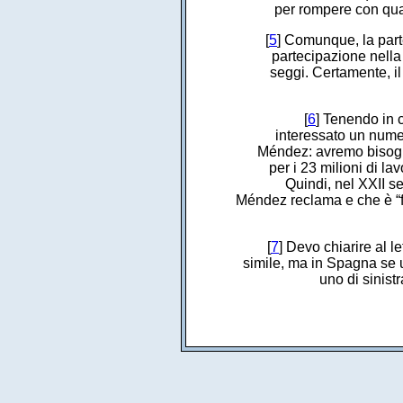
per rompere con qual
[
5
] Comunque, la parte
partecipazione nell
seggi. Certamente, il
[
6
] Tenendo in c
interessato un numer
Méndez: avremo bisogno
per i 23 milioni di l
Quindi, nel XXII s
Méndez reclama e che è “f
[
7
] Devo chiarire al 
simile, ma in Spagna se u
uno di sinist