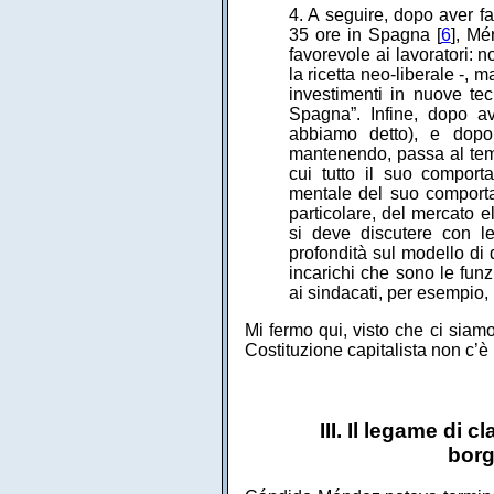
4. A seguire, dopo aver fa
35 ore in Spagna [
6
], Mé
favorevole ai lavoratori: no
la ricetta neo-liberale -, m
investimenti in nuove tec
Spagna”. Infine, dopo av
abbiamo detto), e dopo
mantenendo, passa al tema
cui tutto il suo comporta
mentale del suo comportam
particolare, del mercato e
si deve discutere con l
profondità sul modello di 
incarichi che sono le fun
ai sindacati, per esempio, 
Mi fermo qui, visto che ci siam
Costituzione capitalista non c’
III. Il legame di
borg