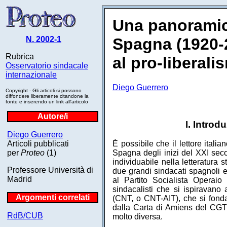
Una panoramic
N. 2002-1
Spagna (1920-2
Rubrica
al pro-liberali
Osservatorio sindacale
internazionale
Diego Guerrero
Copyright - Gli articoli si possono
diffondere liberamente citandone la
fonte e inserendo un link all'articolo
Autore/i
I. Introd
Diego Guerrero
Articoli pubblicati
È possibile che il lettore itali
per
Proteo
(1)
Spagna degli inizi del XXI seco
individuabile nella letteratura
Professore Università di
due grandi sindacati spagnoli e
Madrid
al Partito Socialista Operai
sindacalisti che si ispiravano
Argomenti correlati
(CNT, o CNT-AIT), che si fonda
dalla Carta di Amiens del CGT 
RdB/CUB
molto diversa.