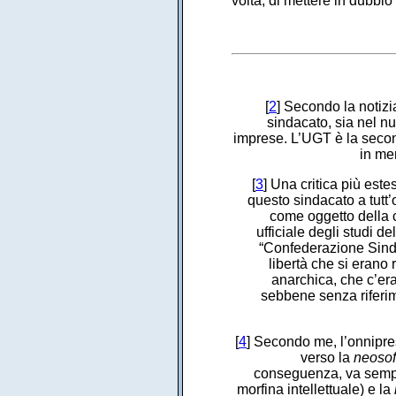
volta, di mettere in dubbio 
[
2
] Secondo la notiz
sindacato, sia nel nu
imprese. L’UGT è la secon
in me
[
3
] Una critica più este
questo sindacato a tutt
come oggetto della c
ufficiale degli studi 
“Confederazione Sinda
libertà che si erano
anarchica, che c’er
sebbene senza riferim
[
4
] Secondo me, l’onnipre
verso la
neosof
conseguenza, va sempr
morfina intellettuale) e la