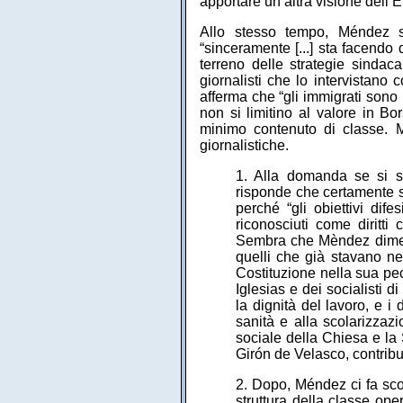
apportare un’altra visione dell’
Allo stesso tempo, Méndez se
“sinceramente [...] sta facendo 
terreno delle strategie sindaca
giornalisti che lo intervistano
afferma che “gli immigrati sono 
non si limitino al valore in Bo
minimo contenuto di classe. M
giornalistiche.
1. Alla domanda se si 
risponde che certamente sì
perché “gli obiettivi dife
riconosciuti come diritti 
Sembra che Mèndez dimenti
quelli che già stavano ne
Costituzione nella sua pec
Iglesias e dei socialisti d
la dignità del lavoro, e i 
sanità e alla scolarizzazi
sociale della Chiesa e la
Girón de Velasco, contrib
2. Dopo, Méndez ci fa sco
struttura della classe op