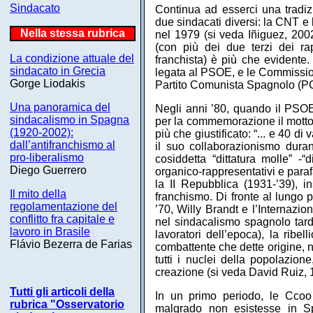
Sindacato
Continua ad esserci una tradi
due sindacati diversi: la CNT 
Nella stessa rubrica
nel 1979 (si veda Iñiguez, 2002
(con più dei due terzi dei rap
La condizione attuale del
franchista) è più che evidente
sindacato in Grecia
legata al PSOE, e le Commissi
Gorge Liodakis
Partito Comunista Spagnolo (PCE)
Una panoramica del
Negli anni ’80, quando il PSOE
sindacalismo in Spagna
per la commemorazione il motto 
(1920-2002):
più che giustificato: “... e 40 
dall’antifranchismo al
il suo collaborazionismo duran
pro-liberalismo
cosiddetta “dittatura molle” -
Diego Guerrero
organico-rappresentativi e paraf
la II Repubblica (1931-’39), 
Il mito della
franchismo. Di fronte al lungo
regolamentazione del
’70, Willy Brandt e l’Internazi
conflitto fra capitale e
nel sindacalismo spagnolo tardo
lavoro in Brasile
lavoratori dell’epoca), la ribe
Flávio Bezerra de Farias
combattente che dette origine, 
tutti i nuclei della popolazion
creazione (si veda David Ruiz, 
Tutti gli articoli della
In un primo periodo, le Ccoo 
rubrica "Osservatorio
malgrado non esistesse in Spa