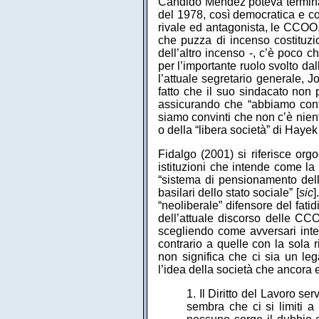
Cándido Méndez poteva terminar
del 1978, così democratica e cos
rivale ed antagonista, le CCOO.
che puzza di incenso costituz
dell’altro incenso -, c’è poco c
per l’importante ruolo svolto da
l’attuale segretario generale, J
fatto che il suo sindacato non 
assicurando che “abbiamo contr
siamo convinti che non c’è nient
o della “libera società” di Hayek
Fidalgo (2001) si riferisce orgo
istituzioni che intende come la 
“sistema di pensionamento della
basilari dello stato sociale” [
sic
]
“neoliberale” difensore del fat
dell’attuale discorso delle CCOO
scegliendo come avversari intell
contrario a quelle con la sola 
non significa che ci sia un le
l’idea della società che ancora es
1. Il Diritto del Lavoro se
sembra che ci si limiti a