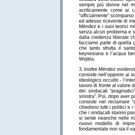
sempre più donne nel me
acriticamente come ai c
“ufficialmente” scomparso 
ed adesso ricevente di mig
Méndez e i suoi teorici mi
senza alcun problema e sen
dalla credenza liberale c
facciamo parte di quella 
che tanto sfrutta il sant
keynesiana e l’acqua ben
Wojtila.
3. Inoltre Méndez evidenzia
consiste nell’opporre ai si
ideologico occulto - l’inte
lavoro di fronte al valore d
dei sindacati “pragmatici
sinistra”. Poi, dopo aver p
consiste nel reclamare “
chiedono tutti i politici e 
che i sindacati stanno pa
si sente neanche nelle ri
nuovo modello di impres
fondamentale non sia il va