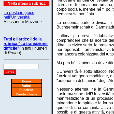
rinnovamento dell’Università (è i
Nella stessa rubrica
ricerca e di formazione umana, 
corpo sociale, mentre né “i poli
La posta in gioco
democrazia non finta.
nell’Università
Alessandro Mazzone
La seconda parte è divisa in n
Buchgemeinschaft di Darmstadt
L’ultima, più breve, è dubitati
Tutti gli articoli della
comprendere che la ricerca dell
rubrica "La transizione
dibattito civico serio, la presen
difficile"
(in tutti i numeri
nei reponsabili amministrativi, te
di
Proteo
)
non ancora colonizzata del tutto,
Ma perché l’Università deve dife
L’Università è sotto attacco. No
funzioni vengono modificate, dal
“autonomia di bilancio” degli Ate
Home
Autori
Nessuno afferma, né in German
Rubriche
trasformazione dell’Università i
Parole chiave
manifestazione di un processo 
minandone lo spirito e la forma
quello di una comunità attiva 
possibile di questa attività, del