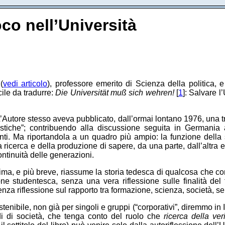
oco nell’Università
(
vedi articolo
), professore emerito di Scienza della politica, e
cile da tradurre:
Die Universität muß sich wehren!
[
1
]: Salvare l
Autore stesso aveva pubblicato, dall’ormai lontano 1976, una trent
istiche”; contribuendo alla discussione seguita in Germania al
i. Ma riportandola a un quadro più ampio: la funzione della sc
 ricerca e della produzione di sapere, da una parte, dall’altra 
ontinuità delle generazioni.
La prima, e più breve, riassume la storia tedesca di qualcosa che 
e studentesca, senza una vera riflessione sulle finalità del 
nza riflessione sul rapporto tra formazione, scienza, società, s
enibile, non già per singoli e gruppi (“corporativi”, diremmo in It
di di società, che tenga conto del ruolo che
ricerca della ver