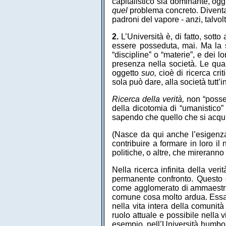
capitalistico sia dominante, ogg
quel
problema concreto. Diventa 
padroni del vapore - anzi, talvolta
2.
L’Università è, di fatto, sott
essere posseduta, mai. Ma la s
“discipline” o “materie”, e dei 
presenza nella società. Le qual
oggetto
suo,
cioè di ricerca cri
sola può dare, alla società tutt’in
Ricerca della verità,
non “posses
della dicotomia di “umanistico” 
sapendo che quello che si acqui
(Nasce da qui anche l’esigenza d
contribuire a formare in loro i
politiche, o altre, che mireranno a
Nella ricerca infinita della veri
permanente confronto. Questo co
come agglomerato di ammaestrame
comune cosa molto ardua. Essa, 
nella vita intera della comunità
ruolo attuale e possibile nella 
esempio, nell’Università humbol