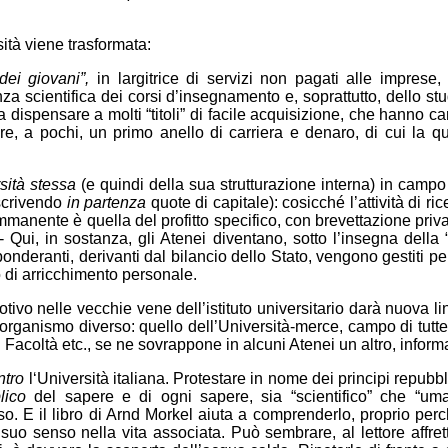
sità viene trasformata:
dei giovani”,
in largitrice di servizi non pagati alle imprese,
a scientifica dei corsi d’insegnamento e, soprattutto, dello stu
.) a dispensare a molti “titoli” di facile acquisizione, che hanno c
re, a pochi, un primo anello di carriera e denaro, di cui la 
ersità stessa
(e quindi della sua strutturazione interna) in campo 
oscrivendo
in partenza
quote di capitale): cosicché l’attività di 
mmanente è quella del profitto specifico, con brevettazione privata 
- Qui, in sostanza, gli Atenei diventano, sotto l’insegna della 
nderanti, derivanti dal bilancio dello Stato, vengono gestiti per in
 di arricchimento personale.
ivo nelle vecchie vene dell’istituto universitario darà nuova lin
organismo diverso: quello dell’Università-merce, campo di tutte 
i di Facoltà etc., se ne sovrappone in alcuni Atenei un altro, infor
ntro
l‘Università italiana. Protestare in nome dei principi repubbli
lico
del sapere e di ogni sapere, sia “scientifico” che “um
o. E il libro di Arnd Morkel aiuta a comprenderlo, proprio perc
l suo senso nella vita associata. Può sembrare, al lettore affrett