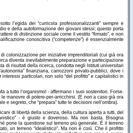
 sotto l’egida dei “curricola professionalizzanti” sempre e
dio e della autoformazione dei giovani stessi; questo porta
arattere di distinzione sociale come il vestito “firmato”, e non
qualificazione conoscitiva (“competenze”) è essenzialmente
di colonizzazione per iniziative imprenditoriali (cui già ora
ricerca diventa inevitabilmente preparazione e partecipazione
di risultati della ricerca, condotta negli Istituti universitari
“autonomia” finanziaria, carrozzoni privato-pubblici, dove i
teressi particolari, non solo “del profitto” e capitalistici in
fa a tutto l’organismo! - affermano i suoi sostenitori. Forse.
le manovre di potere-per-arricchirsi. (E non a caso già ora
male e segreto, che “prepara” tutte le decisioni nell’ombra).
cani di libertà della scienza, della cultura aperta a tutti, del
anistico” - è giusto e doveroso. Ma non basta. Bisogna
hé pone la questione sul terreno più generale. È il terreno
ato, un terreno “idealistico”. Ma non è così. Che il profitto