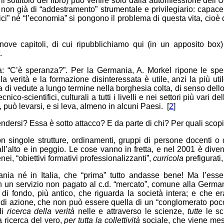
l sottitolo del libro) può venire solo dalla autoriflessione dell
non già di “addestramento” strumentale e privilegiario: capace 
tici” né “l’economia” si pongono il problema di questa vita, cioè
ove capitoli, di cui ripubblichiamo qui (in un apposito box)
.
va: “C’è speranza?”. Per la Germania, A. Morkel ripone le spe
a verità e la formazione disinteressata è utile, anzi la più ut
za di vedute a lungo termine nella borghesia colta, di senso dello 
cnico-scientifici, culturali a tutti i livelli e nei settori più vari
 può levarsi, e si leva, almeno in alcuni Paesi. [
2
]
ndersi? Essa è sotto attacco? E da parte di chi? Per quali scop
n singole strutture, ordinamenti, gruppi di persone docenti o d
l’alto e in peggio. Le cose vanno in fretta, e nel 2001 è diven
nei, “obiettivi formativi professionalizzanti”,
curricola
prefigurati,
ia né in Italia, che “prima” tutto andasse bene! Ma l’essenz
n un servizio non pagato al c.d. “mercato”, comune alla Germania 
di fondo, più antico, che riguarda la società intera; e che
 di azione, che non può essere quella di un “conglomerato poc
di
ricerca della verità
nelle e attraverso le scienze,
tutte
le sc
la ricerca del vero,
per tutta la collettività
sociale, che viene mes