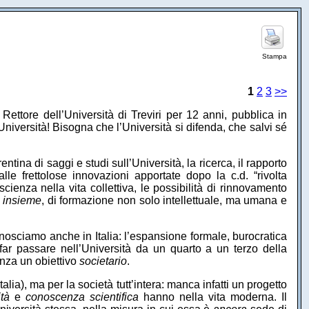
Stampa
1
2
3
>>
 Rettore dell’Università di Treviri per 12 anni, pubblica in
’Università! Bisogna che l’Università si difenda, che salvi sé
ina di saggi e studi sull’Università, la ricerca, il rapporto
le frettolose innovazioni apportate dopo la c.d. “rivolta
ienza nella vita collettiva, le possibilità di rinnovamento
e
insieme
, di formazione non solo intellettuale, ma umana e
conosciamo anche in Italia: l’espansione formale, burocratica
far passare nell’Università da un quarto a un terzo della
enza un obiettivo
societario
.
alia), ma per la società tutt’intera: manca infatti un progetto
ità
e
conoscenza scientifica
hanno nella vita moderna. Il