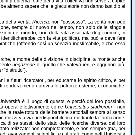
ogni problema reale della vita collettiva non serve a capire
ebbe almeno sapere che le giaculatorie non danno fastidio ai
ca della verità.
Ricerca,
non “possesso”. La verità non può
izione, sempre di nuovo nel tempo, non solo delle singole
ezioni del mondo, cioè della vita associata degli uomini, in
 identificherebbe con la vita politica), ma può e deve fare
ratiche (offrendo così un servizio inestimabile, e che essa
cerche, a monte della divisione in discipline, a monte anche
lmente
negazione
di quello che valeva ieri, e oggi non più,
“distrutto”).
e futuri ricercatori, per educarne lo spirito critico, e per
e li renderà meno corrivi alle potenze esterne, economiche,
’Università è il luogo di queste, e perciò del loro possibile,
ità opera effettivamente come
Universitas studiorum
- non
la reale rottura delle barriere settoriali sembra al senso
n mezzi via via predisponibili, ma mediante la formazione,
ca di se stessi, dello stato delle ricerche diverse, del loro
 è stato relizzato: non completamente, e non sempre (ma, per
adi avanzamenti scientifici e culturali, come nell’Università