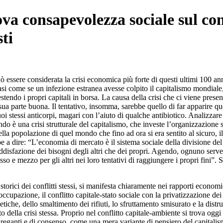
va consapevolezza sociale sul con
ti
 essere considerata la crisi economica più forte di questi ultimi 100 ann
si come se un infezione estranea avesse colpito il capitalismo mondiale
estendo i propri capitali in borsa. La causa della crisi che ci viene presen
la sua parte buona. Il tentativo, insomma, sarebbe quello di far apparir
oi stessi anticorpi, magari con l’aiuto di qualche antibiotico. Analizzare 
do è una crisi strutturale del capitalismo, che investe l’organizzazione s
lla popolazione di quel mondo che fino ad ora si era sentito al sicuro,
ebbe a dire: “L’economia di mercato è il sistema sociale della divisione d
disfazione dei bisogni degli altri che dei propri. Agendo, ognuno serve i
so e mezzo per gli altri nei loro tentativi di raggiungere i propri fini”. S
storici dei conflitti stessi, si manifesta chiaramente nei rapporti economi
upazione, il conflitto capitale-stato sociale con la privatizzazione dei se
etiche, dello smaltimento dei rifiuti, lo sfruttamento smisurato e la distru
ella crisi stessa. Proprio nel conflitto capitale-ambiente si trova oggi la 
reganti e di consenso, come una mera variante di pensiero del capitalis