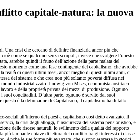
flitto capitale-natura: la nuova
i. Una crisi che cercano di definire finanziaria ancor più che
, cioè come se qualcuno senza scrupoli, invece che svolgere l’onesto
tata, sarebbe quindi il frutto dell’azione della parte malata del
e questo momento come una fase contingente del capitalismo, che avrebbe
la realtà di questi ultimi mesi, ancor meglio di questi ultimi anni, ci
tessa del sistema e che crea non più soltanto povertà diffusa nei
 il mondo industrializzato. Ludwig von Mises, economista austriaco
el lavoro e della proprietà privata dei mezzi di produzione. Ognuno
 suoi concittadini. D’altra parte, ognuno è servito dai suoi
e questa è la definizione di Capitalismo, il capitalismo ha di fatto
co-sociali all’interno dei paesi a capitalismo così detto avanzato. Il
rvizi, la crisi degli alloggi, l’insicurezza del sistema pensionistico, e
zione delle risorse naturali, lo svilimento della qualità del rapporto
più lampante chiave di lettura del conflitto tra gli interessi di classe.
mo. Anche le sue forme più avanzate, che si sono espresse in storici