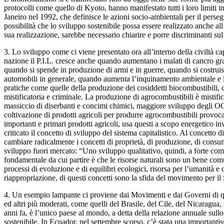
protocolli come quello di Kyoto, hanno manifestato tutti i loro limiti
Janeiro nel 1992, che definisce le azioni socio-ambientali per il pers
possibilità che lo sviluppo sostenibile possa essere realizzato anche all
sua realizzazione, sarebbe necessario chiarire e porre discriminanti sul
3. Lo sviluppo come ci viene presentato ora all’interno della civiltà ca
nazione il P.I.L. cresce anche quando aumentano i malati di cancro graz
quando si spende in produzione di armi e in guerre, quando si costruisc
automobili in generale, quando aumenta l’inquinamento ambientale e le
pratiche come quelle della produzione dei cosiddetti biocombustibili, 
mistificatoria e criminale. La produzione di agrocombustibili è mistific
massiccio di diserbanti e concimi chimici, maggiore sviluppo degli OGM
coltivazione di prodotti agricoli per produrre agrocombustibili provoc
importanti e primari prodotti agricoli, usa questi a scopo energetico i
criticato il concetto di sviluppo del sistema capitalistico. Al concet
cambiare radicalmente i concetti di proprietà, di produzione, di con
sviluppo fuori mercato: “Uno sviluppo qualitativo, quindi, a forte compat
fondamentale da cui partire è che le risorse naturali sono un bene comun
processi di evoluzione e di equilibri ecologici, risorsa per l’umanità e
riappropriazione, di questi concetti sono la sfida del movimento per i
4. Un esempio lampante ci proviene dai Movimenti e dai Governi di qu
ed altri più moderati, come quelli del Brasile, del Cile, del Nicaragua
anni fa, è l’unico paese al mondo, a detta della relazione annuale su
sostenibile. In Ecuador, nel settembre scorso, c’è stata una importanti