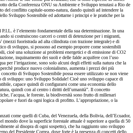
 prodotto della Conferenza ONU su Ambiente e Sviluppo tenutasi a Rio de
to del conflitto capitale-uomo-natura, dando quindi ad intendere la
dello Sviluppo Sostenibile ed adottarne i principi e le pratiche per la
 il P.I.L. è l’elemento fondamentale della sua determinazione. In una
ndo si costruiscono carceri o centri di detenzione per i migranti,
(mezzi fuoristrada ad alta cilindrata con trazione integrale) e di
tico di sviluppo, si possono ad esempio proporre come sostenibili
ili, cioè una soluzione ai problemi energetici e di emissione di CO2
stazione, inquinamento dei suoli e delle falde acquifere con l’uso
per l’irrigazione, sono solo alcuni degli effetti sulla natura che la
le perchè produce nuovo colonialismo, aumenta i prezzi dei più
 concetto di Sviluppo Sostenibile possa essere utilizzato se non viene
rso di sviluppo: uno Sviluppo Solidale! Cioè uno sviluppo capace di
tibile, capace quindi di configurarsi come una economia dello
ura, quindi con al centro i diritti dell’umanità”. Il concetto
he, l’acqua, le foreste, la biodiversità sono frutto di millenari
opolare e fuori da ogni logica di profitto. L’appropriazione, o la
zati come quelli di Cuba, del Venezuela, della Bolivia, dell’Ecuador,
el mondo dove la superficie forestale attuale è superiore a quella di 50
ilmente al disopra di ogni sospetto), che ha raggiunto uno sviluppo
erno del Presidente Correa, dove forte è la presenza di concetti dello