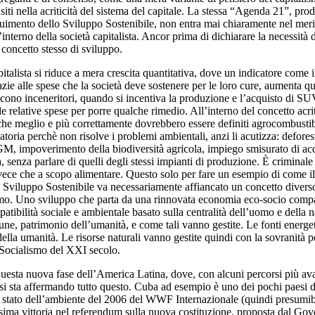
 insiti nella acriticità del sistema del capitale. La stessa “Agenda 21”,
eguimento dello Sviluppo Sostenibile, non entra mai chiaramente nel meri
’interno della società capitalista. Ancor prima di dichiarare la necessità 
 concetto stesso di sviluppo.
pitalista si riduce a mera crescita quantitativa, dove un indicatore come
ie alle spese che la società deve sostenere per le loro cure, aumenta qua
ono inceneritori, quando si incentiva la produzione e l’acquisto di SUV 
 relative spese per porre qualche rimedio. All’interno del concetto acri
che meglio e più correttamente dovrebbero essere definiti agrocombustib
atoria perchè non risolve i problemi ambientali, anzi li acutizza: defore
, impoverimento della biodiversità agricola, impiego smisurato di acqua 
a, senza parlare di quelli degli stessi impianti di produzione. È crimina
nvece che a scopo alimentare. Questo solo per fare un esempio di come il
to di Sviluppo Sostenibile va necessariamente affiancato un concetto dive
sumo. Uno sviluppo che parta da una rinnovata economia eco-socio compa
ibilità sociale e ambientale basato sulla centralità dell’uomo e della nat
e, patrimonio dell’umanità, e come tali vanno gestite. Le fonti energetic
 della umanità. Le risorse naturali vanno gestite quindi con la sovranità p
l Socialismo del XXI secolo.
esta nuova fase dell’America Latina, dove, con alcuni percorsi più avan
, si sta affermando tutto questo. Cuba ad esempio è uno dei pochi paesi d
llo stato dell’ambiente del 2006 del WWF Internazionale (quindi presumib
ssima vittoria nel referendum sulla nuova costituzione, proposta dal Gov