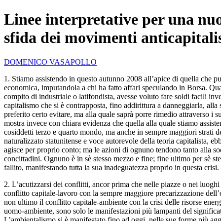
Linee interpretative per una nuo
sfida dei movimenti anticapitalis
DOMENICO VASAPOLLO
1. Stiamo assistendo in questo autunno 2008 all’apice di quella che può
economica, imputandola a chi ha fatto affari speculando in Borsa. Qua
compito di industriale o latifondista, avesse voluto fare soldi facili inv
capitalismo che si è contrapposta, fino addirittura a danneggiarla, al
preferito certo evitare, ma alla quale saprà porre rimedio attraverso i su
mostra invece con chiara evidenza che quella alla quale stiamo assisten
cosiddetti terzo e quarto mondo, ma anche in sempre maggiori strati de
naturalizzato statunitense e voce autorevole della teoria capitalista, 
agisce per proprio conto; ma le azioni di ognuno tendono tanto alla sod
concittadini. Ognuno è in sè stesso mezzo e fine; fine ultimo per sè stes
fallito, manifestando tutta la sua inadeguatezza proprio in questa crisi.
2. L’acutizzarsi dei conflitti, ancor prima che nelle piazze o nei luoghi 
conflitto capitale-lavoro con la sempre maggiore precarizzazione dell’occ
non ultimo il conflitto capitale-ambiente con la crisi delle risorse energ
uomo-ambiente, sono solo le manifestazioni più lampanti del significato d
L’ambientalismo si è manifestato fino ad oggi, nelle sue forme più agg