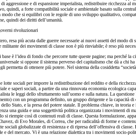
aggressione e di espansione imperialista, redistribuire ricchezza al mo
vo, quindi, a forte compatibilità sociale e ambientale basato sulla central
 modo che si equilibri con le regole di uno sviluppo qualitativo, compatib
ne, quindi dei diritti dell’umanità.
governi rivoluzionari
tero, resa più acuta dalle guerre necessarie ai nuovi assetti del modo di
 militante dei movimenti di classe non è più rinviabile; è reso più necess
 base è l’idea di fondo che percorre tutte queste pagine; ma perché la ci
 universale si oppone il sistema perverso del capitalismo che dà a chi ha
e gli permetta di ottenere più potere. Nel sistema della cosiddetta “società
e lotte sociali per imporre la redistribuzione del reddito e della ricchezz
ociale e saperi sociali, a partire da una rinnovata economia ecologica ca
cialista le leggi dello sfruttamento sull’uomo e sulla natura. La questio
imento) con un programma definito, un gruppo dirigente e la capacità di
e dello Stato, e la presa del potere statale. Il problema chiave, in teoria 
senza una guida e una soggettività politica organizzata i movimenti di ma
colo si riempie così di contenuti reali di classe. Questa formulazione, a
 di Chavez, di Evo Morales, di Correa, che per radicalità di forme e cont
tte sociali globalizzate di resistenza e di ripresa dell’offensiva di class
e e del mercato. Vi è una relazione dialettica tra i movimenti socio-polit