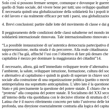
Solo così si possono fermare sempre, comunque e dovunque le guerre di 
quello di Stato sociale, del vivere bene per tutti; uno sviluppo qualitati
È necessaria quindi una globalizzazione della solidarietà fra i popoli in
e del lavoro e sia realmente efficace per tutti i paesi, una globalizzazio
4. Brevi conclusioni: partire dalle lotte del movimento di classe e dai 
Il peggioramento delle condizioni delle classi subalterne nel mondo in
solidarietà internazionale rinnovata. Tale internazionalismo rinnovato e
“La possibile instaurazione di un’autentica democrazia partecipativa di
rappresentazione, molta strada è da percorrere. Alla reale cittadinanza
solo a chi l’ha già, affinché l’usi con l’obiettivo di fare più denaro ch
capitalista è mezzo per dominare la maggioranza dei cittadini”14.
È necessario, allora, già nell’immediato sviluppare teorie d’alternativa 
l’ambiente, la salute, sviluppare istruzione, formazione, cultura del s
e alternativo al capitalismo e quindi in grado di superare in chiave so
sociale alla costruzione di una organizzazione politica (partito o mov
antimperialista ma soprattutto anticapitalista. L’altro lato è la question
Stato e più precisamente la questione del potere statale. È chiaro che 
“protesta” alla conquista del potere statale. Il Socialismo del XXI se
all’interno della vita quotidiana con le decisive riforme di struttura
Latina che è il nuovo riferimento concreto per tutto l’universo delle lo
profonda, una direzione essenzialmente contraria alla logica del capital