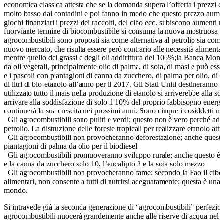
economica classica attesta che se la domanda supera l’offerta i prezzi
molto basso dai contadini e poi fanno in modo che questo prezzo aumen
giochi finanziari i prezzi dei raccolti, del cibo ecc. subiscono aumenti
fuorviante termine di biocombustibile si consuma la nuova mostruosa tru
agrocombustibili sono proposti sia come alternativa al petrolio sia co
nuovo mercato, che risulta essere però contrario alle necessità alimen
mentre quello dei grassi e degli oli addirittura del 106%;la Banca Mond
da oli vegetali, principalmente olio di palma, di soia, di masi e può es
e i pascoli con piantagioni di canna da zucchero, di palma per olio, di s
di litri di bio-etanolo all’anno per il 2017. Gli Stati Uniti destinerann
utilizzato tutto il mais nella produzione di etanolo si arriverebbe alla 
arrivare alla soddisfazione di solo il 10% del proprio fabbisogno ener
continuerà la sua crescita nei prossimi anni. Sono cinque i cosiddetti m
Gli agrocombustibili sono puliti e verdi; questo non è vero perché ad 
petrolio. La distruzione delle foreste tropicali per realizzare etanolo a
Gli agrocombustibili non provocheranno deforestazione; anche questo è
piantagioni di palma da olio per il biodiesel.
Gli agrocombustibili promuoveranno sviluppo rurale; anche questo è un m
e la canna da zucchero solo 10, l’eucalipto 2 e la soia solo mezzo
Gli agrocombustibili non provocheranno fame; secondo la Fao il cibo n
alimentari, non consente a tutti di nutrirsi adeguatamente; questa è 
mondo.
Si intravede già la seconda generazione di “agrocombustibili” perfezion
agrocombustibili nuocerà grandemente anche alle riserve di acqua nel 