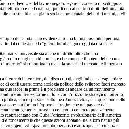
ndo del lavoro e del lavoro negato, legare il concetto di sviluppo a
ità dell’uomo e della natura, quindi con al centro i diritti dell’umanità.
ile e sostenibile sul piano sociale, ambientale, dei diritti umani, civili
 sviluppo del capitalismo evidenziano una buona possibilità per una
ario dal contesto della “guerra infinita” guerreggiata e sociale.
ttadinanza universale sia anche un diritto oltre che una
 già molto e toglie a chi non ha, e che concede il potere del denaro
 di mercato” si subordina in realtà la società al mercato, e il mercato
a a favore dei lavoratori, dei disoccupati, degli indios, salvaguardare
pace di configurarsi come ecologia politica dello sviluppo fuori mercato
ne ha due facce: la prima è il problema di andare da un movimento
 condurre numerose forme di lotta con l’orizzonte strategico non solo
e in pratica, come spesso ci sottolinea James Petras, è la questione dello
ssa sono più forti nell’opporsi ai regimi che nel passare dalla
pparentemente generica, trova un contenuto concreto precisamente
enuto rappresentano con Cuba l’orizzonte rivoluzionario dell’America
e. Ed è fondamentale che queste azioni abbiano, nella loro natura più
ici emergenti ed i governi antimperialisti e anticapitalisti cubano e