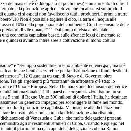
ezzo del mais che è raddoppiato in pochi mesi) e un aumento di oltre il
fermato e la produzione agricola dovrebbe focalizzarsi sui prodotti
quanto ci si aspetti non favoriscono tutti i produttori. I primi a trarre
bbero”.10 Non è possibile togliere il cibo, la terra e l’acqua alle
 ossia il 10% della popolazione del continente. Con l’espansione delle
 in predatori di vite umane.” 11 Dal punto di vista ambientale la
una economia capitalista basata sulle sfrenate leggi di mercato se
ure e quindi si avranno intere aree a coltivazione di mono-coltura
lusione” e “Sviluppo sostenibile, medio ambiente ed energia”, ma si è
ficando che l’entità servirebbe per la distribuzione di fondi destinati
nei mercati” .12 Quaranta tra capi di Stato e di Governo, oltre
ne. Tra gli argomenti più “scottanti” da affrontare c’è stato lo
ti Uniti e l’Unione Europea. Nella Dichiarazione di chiusura del vertice
munità internazionale. Tutti i paesi e le organizzazioni hanno preso
 su 5 anni, il Regno Unito 590 milioni di dollari; l’Italia, ha destinato
i di assumere un generico impegno per sconfiggere la fame nel mondo,
le del modo di produzione capitalista. Ma insieme alla dichiarazione
are le nostre obiezioni su tutta la dichiarazione - ha ribattuto
dichiarazioni di Venezuela e Cuba, che molte delegazioni presenti
iceministro agli investimenti stranieri di Cuba, Orlando Requeijo nel
nto tenuto il giorno prima dal capo della delegazione cubana Ramon