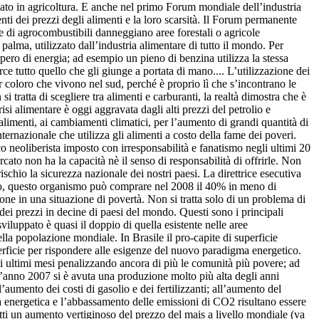
zzato in agricoltura. E anche nel primo Forum mondiale dell’industria
nti dei prezzi degli alimenti e la loro scarsità. Il Forum permanente
e di agrocombustibili danneggiano aree forestali o agricole
alma, utilizzato dall’industria alimentare di tutto il mondo. Per
pero di energia; ad esempio un pieno di benzina utilizza la stessa
e tutto quello che gli giunge a portata di mano.... L’utilizzazione dei
er coloro che vivono nel sud, perché è proprio lì che s’incontrano le
i tratta di scegliere tra alimenti e carburanti, la realtà dimostra che è
risi alimentare è oggi aggravata dagli alti prezzi del petrolio e
i alimenti, ai cambiamenti climatici, per l’aumento di grandi quantità di
ernazionale che utilizza gli alimenti a costo della fame dei poveri.
co neoliberista imposto con irresponsabilità e fanatismo negli ultimi 20
ato non ha la capacità nè il senso di responsabilità di offrirle. Non
chio la sicurezza nazionale dei nostri paesi. La direttrice esecutiva
ibo, questo organismo può comprare nel 2008 il 40% in meno di
sone in una situazione di povertà. Non si tratta solo di un problema di
dei prezzi in decine di paesi del mondo. Questi sono i principali
viluppato è quasi il doppio di quella esistente nelle aree
ella popolazione mondiale. In Brasile il pro-capite di superficie
erficie per rispondere alle esigenze del nuovo paradigma energetico.
sti ultimi mesi penalizzando ancora di più le comunità più povere; ad
l’anno 2007 si è avuta una produzione molto più alta degli anni
’aumento dei costi di gasolio e dei fertilizzanti; all’aumento del
energetica e l’abbassamento delle emissioni di CO2 risultano essere
atti un aumento vertiginoso del prezzo del mais a livello mondiale (va