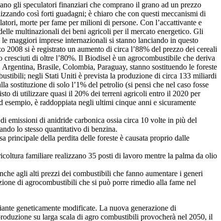
zano gli speculatori finanziari che comprano il grano ad un prezzo
izzando così forti guadagni; è chiaro che con questi meccanismi di
ulatori, morte per fame per milioni di persone. Con l’accattivante e
elle multinazionali dei beni agricoli per il mercato energetico. Gli
 le maggiori imprese internazionali si stanno lanciando in questo
o 2008 si è registrato un aumento di circa l’88% del prezzo dei cereali
 cresciuti di oltre l’80%. Il Biodisel è un agrocombustibile che deriva
li. Argentina, Brasile, Colombia, Paraguay, stanno sostituendo le foreste
ustibili; negli Stati Uniti è prevista la produzione di circa 133 miliardi
lla sostituzione di solo l’1% del petrolio (si pensi che nel caso fosse
to di utilizzare quasi il 20% dei terreni agricoli entro il 2020 per
ad esempio, è raddoppiata negli ultimi cinque anni e sicuramente
i emissioni di anidride carbonica ossia circa 10 volte in più del
zando lo stesso quantitativo di benzina.
rincipale della perdita delle foreste è causata proprio dalle
icoltura familiare realizzano 35 posti di lavoro mentre la palma da olio
che agli alti prezzi dei combustibili che fanno aumentare i generi
ione di agrocombustibili che si può porre rimedio alla fame nel
e piante geneticamente modificate. La nuova generazione di
oduzione su larga scala di agro combustibili provocherà nel 2050, il