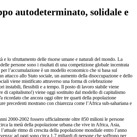
ppo autodeterminato, solidale e
ltà e lo sfruttamento delle risorse umane e naturali del mondo. La
delle persone sono i risultati di una competizione globale incentrata
ismo per l’accumulazione è un modello economico che si basa sul
 un attacco allo Stato sociale, un aumento della disoccupazione e dello
ociali viene mistificato attraverso una forma di celebrazione
i instabili, flessibili e a tempo. Il posto di lavoro stabile viene
pre di capitalismo!) viene oggi sostituito dal modello di capitalismo
Va ricordato che ancora oggi oltre tre quarti della popolazione
gure precedenti mostrano con chiarezza come l’Africa sub-sahariana e
 anni 2000-2002 fossero ufficialmente oltre 850 milioni le persone
circa la metà della popolazione urbana che vive in Africa, Asia,
l’attuale ritmo di crescita della popolazione mondiale entro l’anno
venza; ad oggi sono circa 1,7 miliardi di persone che soffrono per