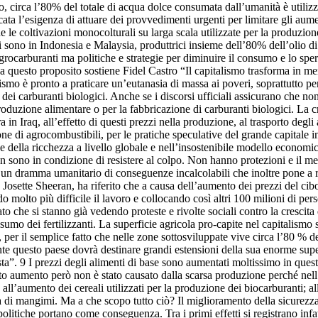
to, circa l’80% del totale di acqua dolce consumata dall’umanità è utili
ata l’esigenza di attuare dei provvedimenti urgenti per limitare gli aume
le coltivazioni monocolturali su larga scala utilizzate per la produzion
 sono in Indonesia e Malaysia, produttrici insieme dell’80% dell’olio di p
grocarburanti ma politiche e strategie per diminuire il consumo e lo sper
 questo proposito sostiene Fidel Castro “Il capitalismo trasforma in merc
lismo è pronto a praticare un’eutanasia di massa ai poveri, soprattutto p
ei carburanti biologici. Anche se i discorsi ufficiali assicurano che non s
 produzione alimentare o per la fabbricazione di carburanti biologici. La c
ra in Iraq, all’effetto di questi prezzi nella produzione, al trasporto degl
 di agrocombustibili, per le pratiche speculative del grande capitale int
ne della ricchezza a livello globale e nell’insostenibile modello economi
 sono in condizione di resistere al colpo. Non hanno protezioni e il merc
un dramma umanitario di conseguenze incalcolabili che inoltre pone a ris
osette Sheeran, ha riferito che a causa dell’aumento dei prezzi del c
 molto più difficile il lavoro e collocando così altri 100 milioni di per
o che si stanno già vedendo proteste e rivolte sociali contro la crescita 
sumo dei fertilizzanti. La superficie agricola pro-capite nel capitalismo s
 per il semplice fatto che nelle zone sottosviluppate vive circa l’80 % d
nte questo paese dovrà destinare grandi estensioni della sua enorme sup
sta”. 9 I prezzi degli alimenti di base sono aumentati moltissimo in que
sto aumento però non è stato causato dalla scarsa produzione perché nel
ll’aumento dei cereali utilizzati per la produzione dei biocarburanti; all
 mangimi. Ma a che scopo tutto ciò? Il miglioramento della sicurezza 
olitiche portano come conseguenza. Tra i primi effetti si registrano inf