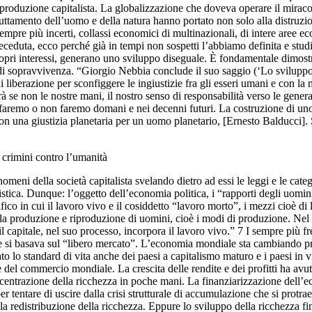
 di produzione capitalista. La globalizzazione che doveva operare il mirac
sfruttamento dell’uomo e della natura hanno portato non solo alla distruzi
mpre più incerti, collassi economici di multinazionali, di intere aree ec
ceduta, ecco perché già in tempi non sospetti l’abbiamo definita e studi
opri interessi, generano uno sviluppo diseguale. È fondamentale dimostrar
 di sopravvivenza. “Giorgio Nebbia conclude il suo saggio (‘Lo sviluppo
berazione per sconfiggere le ingiustizie fra gli esseri umani e con la 
erà se non le nostre mani, il nostro senso di responsabilità verso le gene
oi faremo o non faremo domani e nei decenni futuri. La costruzione di uno
con una giustizia planetaria per un uomo planetario, [Ernesto Balducci].
 crimini contro l’umanità
nomeni della società capitalista svelando dietro ad essi le leggi e le cat
talistica. Dunque: l’oggetto dell’economia politica, i “rapporti degli uom
fico in cui il lavoro vivo e il cosiddetto “lavoro morto”, i mezzi cioè d
lla produzione e riproduzione di uomini, cioè i modi di produzione. Nel 
 capitale, nel suo processo, incorpora il lavoro vivo.” 7 I sempre più fr
che si basava sul “libero mercato”. L’economia mondiale sta cambiando pro
o lo standard di vita anche dei paesi a capitalismo maturo e i paesi in v
e del commercio mondiale. La crescita delle rendite e dei profitti ha avut
concentrazione della ricchezza in poche mani. La finanziarizzazione dell’e
 tentare di uscire dalla crisi strutturale di accumulazione che si protrae
la redistribuzione della ricchezza. Eppure lo sviluppo della ricchezza fi