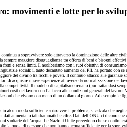
o: movimenti e lotte per lo svilu
à, continua a sopravvivere solo attraverso la dominazione delle altre civi
 sempre maggiore disuguaglianza tra offerta di beni e bisogni effettivi 
enza freni e senza limiti. Il neoliberismo con i suoi obiettivi di consum
ngiustizie sociali; il tanto decantato aumento del PIL ha portato con se
iore del divario tra ricchi e poveri. Il continuo attacco alle garanzie s
ratori di acquisire nuove esperienze attraverso la normalizzazione dei lavor
della competitività. Il modello di capitalismo renano (pur trattandosi sem
minori costi del lavoro con l’attacco alle condizioni generali del lavoro. 
olazioni che vivono con meno di un dollaro al giorno. Ad esempio le fi
a in alcun modo sufficiente a risolvere il problema; si calcola che negli
timi dati aumentano tali drammatiche cifre. Dati dell’ONU ci dicono che 
oni sanitarie dell’acqua. Le Nazioni Unite prevedono che se continuerà 
lto la quota di persone che non hanno acqua sufficiente per la sopravvi