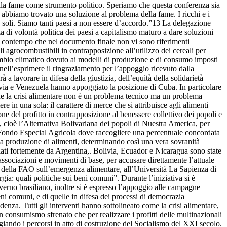
della fame come strumento politico. Speriamo che questa conferenza sia
 abbiamo trovato una soluzione al problema della fame. I ricchi e i
soli. Siamo tanti paesi a non essere d’accordo.”13 La delegazione
a di volontà politica dei paesi a capitalismo maturo a dare soluzioni
l contempo che nel documento finale non vi sono riferimenti
gli agrocombustibili in contrapposizione all’utilizzo dei cereali per
ambio climatico dovuto ai modelli di produzione e di consumo imposti
nell’esprimere il ringraziamento per l’appoggio ricevuto dalla
a lavorare in difesa della giustizia, dell’equità della solidarietà
livia e Venezuela hanno appoggiato la posizione di Cuba. In particolare
he la crisi alimentare non è un problema tecnico ma un problema
e in una sola: il carattere di merce che si attribuisce agli alimenti
ne del profitto in contrapposizione al benessere collettivo dei popoli e
A, cioè l’Alternativa Bolivariana dei popoli di Nuestra America, per
un Fondo Especial Agricola dove raccogliere una percentuale concordata
e la produzione di alimenti, determinando così una vera sovranità
giati fortemente da Argentina,. Bolivia, Ecuador e Nicaragua sono state
ssociazioni e movimenti di base, per accusare direttamente l’attuale
ce della FAO sull’emergenza alimentare, all’Università La Sapienza di
gia: quali politiche sui beni comuni”. Durante l’iniziativa si è
overno brasiliano, inoltre si è espresso l’appoggio alle campagne
eni comuni, e di quelle in difesa dei processi di democrazia
enza. Tutti gli interventi hanno sottolineato come la crisi alimentare,
un consumismo sfrenato che per realizzare i profitti delle multinazionali
giando i percorsi in atto di costruzione del Socialismo del XXI secolo.