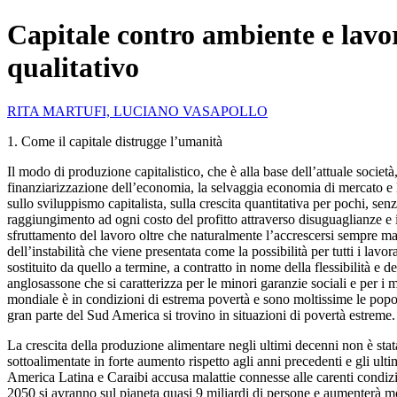
Capitale contro ambiente e lavor
qualitativo
RITA MARTUFI, LUCIANO VASAPOLLO
1. Come il capitale distrugge l’umanità
Il modo di produzione capitalistico, che è alla base dell’attuale societ
finanziarizzazione dell’economia, la selvaggia economia di mercato e la
sullo sviluppismo capitalista, sulla crescita quantitativa per pochi, s
raggiungimento ad ogni costo del profitto attraverso disuguaglianze e i
sfruttamento del lavoro oltre che naturalmente l’accrescersi sempre magg
dell’instabilità che viene presentata come la possibilità per tutti i lavo
sostituito da quello a termine, a contratto in nome della flessibilità e 
anglosassone che si caratterizza per le minori garanzie sociali e per i 
mondiale è in condizioni di estrema povertà e sono moltissime le pop
gran parte del Sud America si trovino in situazioni di povertà estreme.
La crescita della produzione alimentare negli ultimi decenni non è stat
sottoalimentate in forte aumento rispetto agli anni precedenti e gli ul
America Latina e Caraibi accusa malattie connesse alle carenti condizi
2050 si avranno sul pianeta quasi 9 miliardi di persone e aumenterà mo