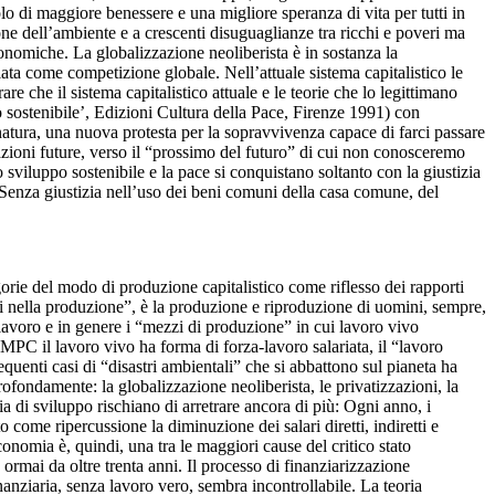
olo di maggiore benessere e una migliore speranza di vita per tutti in
one dell’ambiente e a crescenti disuguaglianze tra ricchi e poveri ma
onomiche. La globalizzazione neoliberista è in sostanza la
ata come competizione globale. Nell’attuale sistema capitalistico le
e che il sistema capitalistico attuale e le teorie che lo legittimano
 sostenibile’, Edizioni Cultura della Pace, Firenze 1991) con
natura, una nuova protesta per la sopravvivenza capace di farci passare
razioni future, verso il “prossimo del futuro” di cui non conosceremo
 sviluppo sostenibile e la pace si conquistano soltanto con la giustizia
 Senza giustizia nell’uso dei beni comuni della casa comune, del
egorie del modo di produzione capitalistico come riflesso dei rapporti
ini nella produzione”, è la produzione e riproduzione di uomini, sempre,
i lavoro e in genere i “mezzi di produzione” in cui lavoro vivo
MPC il lavoro vivo ha forma di forza-lavoro salariata, il “lavoro
equenti casi di “disastri ambientali” che si abbattono sul pianeta ha
fondamente: la globalizzazione neoliberista, le privatizzazioni, la
ia di sviluppo rischiano di arretrare ancora di più: Ogni anno, i
o come ripercussione la diminuzione dei salari diretti, indiretti e
conomia è, quindi, una tra le maggiori cause del critico stato
 ormai da oltre trenta anni. Il processo di finanziarizzazione
nanziaria, senza lavoro vero, sembra incontrollabile. La teoria