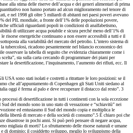
ase alla stima delle riserve dell’acqua e dei generi alimentari di prima
quantitativo non hanno portato ad alcun miglioramento nel tenore di
ati, e nel 1998 gli oltre 5 miliardi di abitanti nei paesi poveri avevano
’86% del PIL mondiale, a fronte dell’1% delle popolazioni povere,
iche ufficiali riguardanti popoli in condizioni di analfabetismo,
ibilità di utilizzare acqua potabile e sicura perché meno dell’1% di
le risorse energetiche continuano a non essere accessibili a tutti e il
ttoposta alla variabilità del mercato del petrolio. L’intero sistema di
e la tubercolosi, ricadono pesantemente nel bilancio economico dei
ile osservare la tabella di seguito che evidenzia chiaramente come i
scelta”, sta sulla carta cercando di programmare dei piani per
stare la desertificazione, l’inquinamento, l’aumento dei rifiuti, ecc. Il
USA sono stati isolati e costretti a ritrattare le loro posizioni: se il
iamo che all’appuntamento di Copenhagen gli Stati Uniti siedano al
lia oggi è ferma al palo e deve recuperare il distacco dal resto”. 3
ocessi di desertificazione in tutti i continenti con la sola eccezione
 del Sud del mondo sono in uno stato di vessazione e “schiavitù” nei
evozione ed entusiasmo il Sud del mondo copia e moltiplica le
a della libertà di mercato e della società di consumo”.5 È chiaro poi che
nze disastrose in pochi anni. Si può però pensare di negare acqua,
orno migliaia di morti? Lo sfruttamento delle risorse naturali e umane
 e di dominio; il cosiddetto sviluppo, meglio lo sviluppismo della