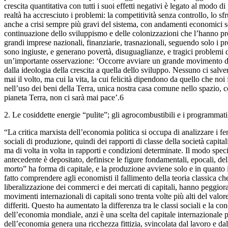
crescita quantitativa con tutti i suoi effetti negativi è legato al modo
realtà ha accresciuto i problemi: la competitività senza controllo, lo 
anche a crisi sempre più gravi del sistema, con andamenti economici se
continuazione dello sviluppismo e delle colonizzazioni che l’hanno pre
grandi imprese nazionali, finanziarie, trasnazionali, seguendo solo i pr
sono ingiuste, e generano povertà, disuguaglianze, e tragici problemi
un’importante osservazione: ‘Occorre avviare un grande movimento di li
dalla ideologia della crescita a quella dello sviluppo. Nessuno ci salv
mai il volto, ma cui la vita, la cui felicità dipendono da quello che n
nell’uso dei beni della Terra, unica nostra casa comune nello spazio, 
pianeta Terra, non ci sarà mai pace’.6
2. Le cosiddette energie “pulite”; gli agrocombustibili e i programmati
“La critica marxista dell’economia politica si occupa di analizzare i fe
sociali di produzione, quindi dei rapporti di classe della società capi
ma di volta in volta in rapporti e condizioni determinate. Il modo speci
antecedente è depositato, definisce le figure fondamentali, epocali, de
morto” ha forma di capitale, e la produzione avviene solo e in quanto il
fatto comprendere agli economisti il fallimento della teoria classica 
liberalizzazione dei commerci e dei mercati di capitali, hanno peggiorat
movimenti internazionali di capitali sono trenta volte più alti del valor
differiti. Questo ha aumentato la differenza tra le classi sociali e la 
dell’economia mondiale, anzi è una scelta del capitale internazionale per
dell’economia genera una ricchezza fittizia, svincolata dal lavoro e dal