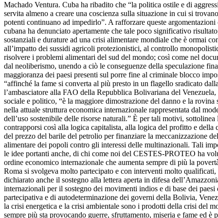
Machado Ventura. Cuba ha ribadito che “la politica ostile e di aggress
servita almeno a creare una coscienza sulla situazione in cui si trova
potenti continuano ad impedirlo”. A rafforzare queste argomentazioni
cubana ha denunciato apertamente che tale poco significativo risultato,
sostanziali e durature ad una crisi alimentare mondiale che è ormai c
all’impatto dei sussidi agricoli protezionistici, al controllo monopolisti
risolvere i problemi alimentari del sud del mondo; così come nel docu
dal neoliberismo, unendo a ciò le conseguenze della speculazione finan
maggioranza dei paesi presenti sul porre fine al criminale blocco imposto
“affinché la fame si converta al più presto in un flagello sradicato da
l’ambasciatore alla FAO della Repubblica Bolivariana del Venezuela, 
sociale e politico, “è la maggiore dimostrazione del danno e la rovina st
nella attuale struttura economica internazionale rappresentata dal mode
dell’uso sostenibile delle risorse naturali.” È per tali motivi, sottol
contrapporsi così alla logica capitalista, alla logica del profitto e 
del prezzo del barile del petrolio per finanziare la meccanizzazione de
alimentare dei popoli contro gli interessi delle multinazionali. Tali 
le idee portanti anche, di chi come noi del CESTES-PROTEO ha voluto p
ordine economico internazionale che aumenta sempre di più la povertà, 
Roma si svolgeva molto partecipato e con interventi molto qualificati, l
dichiarato anche il sostegno alla lettera aperta in difesa dell’Amazzoni
internazionali per il sostegno dei movimenti indios e di base dei paesi 
partecipativa e di autodeterminazione dei governi della Bolivia, Venezue
la crisi energetica e la crisi ambientale sono i prodotti della crisi del
sempre più sta provocando guerre, sfruttamento, miseria e fame ed è pe