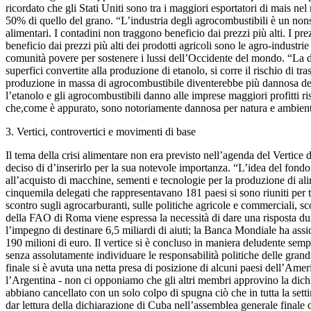
ricordato che gli Stati Uniti sono tra i maggiori esportatori di mais n
50% di quello del grano. “L’industria degli agrocombustibili è un non
alimentari. I contadini non traggono beneficio dai prezzi più alti. I pre
beneficio dai prezzi più alti dei prodotti agricoli sono le agro-industri
comunità povere per sostenere i lussi dell’Occidente del mondo. “La d
superfici convertite alla produzione di etanolo, si corre il rischio di t
produzione in massa di agrocombustibile diventerebbe più dannosa del 
l’etanolo e gli agrocombustibili danno alle imprese maggiori profitti ris
che,come è appurato, sono notoriamente dannosa per natura e ambient
3. Vertici, controvertici e movimenti di base
Il tema della crisi alimentare non era previsto nell’agenda del Vertic
deciso di d’inserirlo per la sua notevole importanza. “L’idea del fondo
all’acquisto di macchine, sementi e tecnologie per la produzione di ali
cinquemila delegati che rappresentavano 181 paesi si sono riuniti per t
scontro sugli agrocarburanti, sulle politiche agricole e commerciali, sc
della FAO di Roma viene espressa la necessità di dare una risposta dura
l’impegno di destinare 6,5 miliardi di aiuti; la Banca Mondiale ha assicu
190 milioni di euro. Il vertice si è concluso in maniera deludente sem
senza assolutamente individuare le responsabilità politiche delle grandi
finale si è avuta una netta presa di posizione di alcuni paesi dell’Ame
l’Argentina - non ci opponiamo che gli altri membri approvino la dic
abbiano cancellato con un solo colpo di spugna ciò che in tutta la sett
dar lettura della dichiarazione di Cuba nell’assemblea generale finale