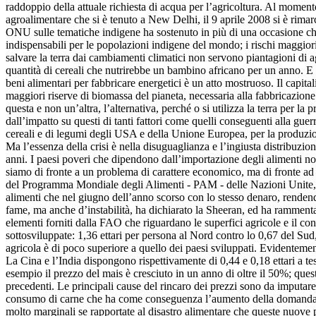
raddoppio della attuale richiesta di acqua per l’agricoltura. Al momen
agroalimentare che si è tenuto a New Delhi, il 9 aprile 2008 si è rimarc
ONU sulle tematiche indigene ha sostenuto in più di una occasione che 
indispensabili per le popolazioni indigene del mondo; i rischi maggiori
salvare la terra dai cambiamenti climatici non servono piantagioni di a
quantità di cereali che nutrirebbe un bambino africano per un anno. E a
beni alimentari per fabbricare energetici è un atto mostruoso. Il capita
maggiori riserve di biomassa del pianeta, necessaria alla fabbricazione d
questa e non un’altra, l’alternativa, perché o si utilizza la terra per la
dall’impatto su questi di tanti fattori come quelli conseguenti alla guer
cereali e di legumi degli USA e della Unione Europea, per la produzione
Ma l’essenza della crisi è nella disuguaglianza e l’ingiusta distribuzio
anni. I paesi poveri che dipendono dall’importazione degli alimenti non
siamo di fronte a un problema di carattere economico, ma di fronte ad 
del Programma Mondiale degli Alimenti - PAM - delle Nazioni Unite, J
alimenti che nel giugno dell’anno scorso con lo stesso denaro, rendendo
fame, ma anche d’instabilità, ha dichiarato la Sheeran, ed ha rammentat
elementi forniti dalla FAO che riguardano le superfici agricole e il con
sottosviluppate: 1,36 ettari per persona al Nord contro lo 0,67 del Sud,
agricola è di poco superiore a quello dei paesi sviluppati. Evidenteme
La Cina e l’India dispongono rispettivamente di 0,44 e 0,18 ettari a te
esempio il prezzo del mais è cresciuto in un anno di oltre il 50%; que
precedenti. Le principali cause del rincaro dei prezzi sono da imputare a
consumo di carne che ha come conseguenza l’aumento della domanda di
molto marginali se rapportate al disastro alimentare che queste nuove p