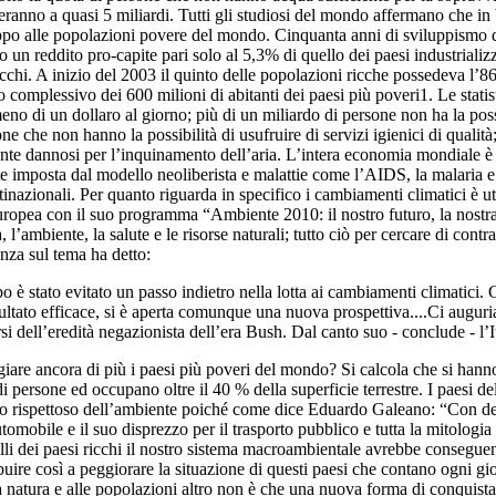
ranno a quasi 5 miliardi. Tutti gli studiosi del mondo affermano che in b
luppo alle popolazioni povere del mondo. Cinquanta anni di sviluppismo 
o un reddito pro-capite pari solo al 5,3% di quello dei paesi industrializz
ricchi. A inizio del 2003 il quinto delle popolazioni ricche possedeva l
complessivo dei 600 milioni di abitanti dei paesi più poveri1. Le statist
eno di un dollaro al giorno; più di un miliardo di persone non ha la poss
e che non hanno la possibilità di usufruire di servizi igienici di qualità; 
nte dannosi per l’inquinamento dell’aria. L’intera economia mondiale è so
te imposta dal modello neoliberista e malattie come l’AIDS, la malaria 
inazionali. Per quanto riguarda in specifico i cambiamenti climatici è ut
ropea con il suo programma “Ambiente 2010: il nostro futuro, la nostra 
 l’ambiente, la salute e le risorse naturali; tutto ciò per cercare di contra
nza sul tema ha detto:
 stato evitato un passo indietro nella lotta ai cambiamenti climatici. Gli 
ltato efficace, si è aperta comunque una nuova prospettiva....Ci augur
 dell’eredità negazionista dell’era Bush. Dal canto suo - conclude - l’Ita
 ancora di più i paesi più poveri del mondo? Si calcola che si hanno pr
 di persone ed occupano oltre il 40 % della superficie terrestre. I paesi
odo rispettoso dell’ambiente poiché come dice Eduardo Galeano: “Con d
tomobile e il suo disprezzo per il trasporto pubblico e tutta la mitologi
uelli dei paesi ricchi il nostro sistema macroambientale avrebbe consegue
buire così a peggiorare la situazione di questi paesi che contano ogni gi
a natura e alle popolazioni altro non è che una nuova forma di conquista