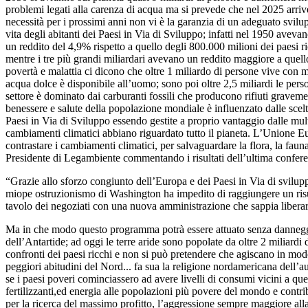
problemi legati alla carenza di acqua ma si prevede che nel 2025 arrive
necessità per i prossimi anni non vi è la garanzia di un adeguato svi
vita degli abitanti dei Paesi in Via di Sviluppo; infatti nel 1950 avevan
un reddito del 4,9% rispetto a quello degli 800.000 milioni dei paesi 
mentre i tre più grandi miliardari avevano un reddito maggiore a quello 
povertà e malattia ci dicono che oltre 1 miliardo di persone vive con m
acqua dolce è disponibile all’uomo; sono poi oltre 2,5 miliardi le person
settore è dominato dai carburanti fossili che producono rifiuti graveme
benessere e salute della popolazione mondiale è influenzato dalle scel
Paesi in Via di Sviluppo essendo gestite a proprio vantaggio dalle mult
cambiamenti climatici abbiano riguardato tutto il pianeta. L’Unione Eu
contrastare i cambiamenti climatici, per salvaguardare la flora, la fauna,
Presidente di Legambiente commentando i risultati dell’ultima confere
“Grazie allo sforzo congiunto dell’Europa e dei Paesi in Via di sviluppo è
miope ostruzionismo di Washington ha impedito di raggiungere un risu
tavolo dei negoziati con una nuova amministrazione che sappia liberarsi
Ma in che modo questo programma potrà essere attuato senza danneggiare
dell’Antartide; ad oggi le terre aride sono popolate da oltre 2 miliardi
confronti dei paesi ricchi e non si può pretendere che agiscano in m
peggiori abitudini del Nord... fa sua la religione nordamericana dell’au
se i paesi poveri cominciassero ad avere livelli di consumi vicini a q
fertilizzanti,ed energia alle popolazioni più povere del mondo e contri
per la ricerca del massimo profitto, l’aggressione sempre maggiore all