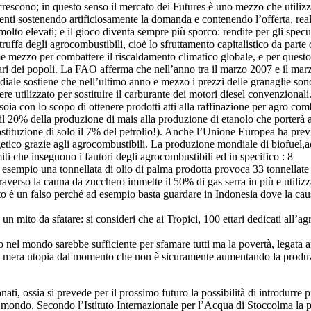
 crescono; in questo senso il mercato dei Futures è uno mezzo che utiliz
ti sostenendo artificiosamente la domanda e contenendo l’offerta, real
 molto elevati; e il gioco diventa sempre più sporco: rendite per gli spec
ffa degli agrocombustibili, cioè lo sfruttamento capitalistico da parte d
me mezzo per combattere il riscaldamento climatico globale, e per questo
tari dei popoli. La FAO afferma che nell’anno tra il marzo 2007 e il marz
iale sostiene che nell’ultimo anno e mezzo i prezzi delle granaglie sono
sere utilizzato per sostituire il carburante dei motori diesel convenziona
oia con lo scopo di ottenere prodotti atti alla raffinazione per agro comb
o il 20% della produzione di mais alla produzione di etanolo che porterà a
sostituzione di solo il 7% del petrolio!). Anche l’Unione Europea ha previs
getico grazie agli agrocombustibili. La produzione mondiale di biofuel,
iti che inseguono i fautori degli agrocombustibili ed in specifico : 8
esempio una tonnellata di olio di palma prodotta provoca 33 tonnellate d
ttraverso la canna da zucchero immette il 50% di gas serra in più e utiliz
 un falso perché ad esempio basta guardare in Indonesia dove la causa p
ito da sfatare: si consideri che ai Tropici, 100 ettari dedicati all’agr
el mondo sarebbe sufficiente per sfamare tutti ma la povertà, legata an
una mera utopia dal momento che non è sicuramente aumentando la produz
ati, ossia si prevede per il prossimo futuro la possibilità di introdurr
mondo. Secondo l’Istituto Internazionale per l’Acqua di Stoccolma la pr