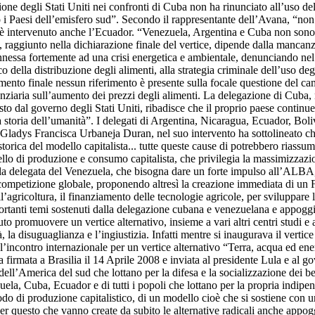
ione degli Stati Uniti nei confronti di Cuba non ha rinunciato all’uso 
no i Paesi dell’emisfero sud”. Secondo il rappresentante dell’Avana, “non
 è intervenuto anche l’Ecuador. “Venezuela, Argentina e Cuba non sono 
 raggiunto nella dichiarazione finale del vertice, dipende dalla mancanz
onnessa fortemente ad una crisi energetica e ambientale, denunciando ne
co della distribuzione degli alimenti, alla strategia criminale dell’uso de
mento finale nessun riferimento è presente sulla focale questione del c
ziaria sull’aumento dei prezzi degli alimenti. La delegazione di Cuba, 
 dal governo degli Stati Uniti, ribadisce che il proprio paese continuerà 
lla storia dell’umanità”. I delegati di Argentina, Nicaragua, Ecuador, Bo
Gladys Francisca Urbaneja Duran, nel suo intervento ha sottolineato c
orica del modello capitalista... tutte queste cause di potrebbero riassumer
llo di produzione e consumo capitalista, che privilegia la massimizzazio
inea la delegata del Venezuela, che bisogna dare un forte impulso all’ALB
della competizione globale, proponendo altresì la creazione immediata di 
ll’agricoltura, il finanziamento delle tecnologie agricole, per sviluppar
importanti temi sostenuti dalla delegazione cubana e venezuelana e appog
romuovere un vertice alternativo, insieme a vari altri centri studi e a
la disuguaglianza e l’ingiustizia. Infatti mentre si inaugurava il verti
’incontro internazionale per un vertice alternativo “Terra, acqua ed ener
a firmata a Brasilia il 14 Aprile 2008 e inviata al presidente Lula e al g
dell’America del sud che lottano per la difesa e la socializzazione dei b
la, Cuba, Ecuador e di tutti i popoli che lottano per la propria indipend
 modo di produzione capitalistico, di un modello cioè che si sostiene con 
r questo che vanno create da subito le alternative radicali anche appog