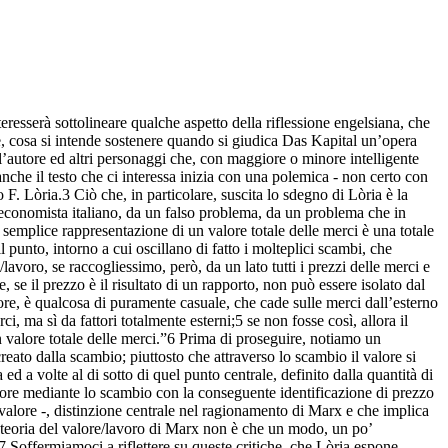
nteresserà sottolineare qualche aspetto della riflessione engelsiana, che
rte, cosa si intende sostenere quando si giudica Das Kapital un’opera
l’autore ed altri personaggi che, con maggiore o minore intelligente
nche il testo che ci interessa inizia con una polemica - non certo con
F. Lòria.3 Ciò che, in particolare, suscita lo sdegno di Lòria è la
’economista italiano, da un falso problema, da un problema che in
la semplice rappresentazione di un valore totale delle merci è una totale
l punto, intorno a cui oscillano di fatto i molteplici scambi, che
voro, se raccogliessimo, però, da un lato tutti i prezzi delle merci e
, se il prezzo è il risultato di un rapporto, non può essere isolato dal
lore, è qualcosa di puramente casuale, che cade sulle merci dall’esterno
 ma sì da fattori totalmente esterni;5 se non fosse così, allora il
n valore totale delle merci.”6 Prima di proseguire, notiamo un
eato dalla scambio; piuttosto che attraverso lo scambio il valore si
 ed a volte al di sotto di quel punto centrale, definito dalla quantità di
alore mediante lo scambio con la conseguente identificazione di prezzo
 valore -, distinzione centrale nel ragionamento di Marx e che implica
a teoria del valore/lavoro di Marx non è che un modo, un po’
.7 Soffermiamoci a riflettere su queste critiche, che Lòria espone.