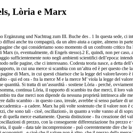
els, Lòria e Marx
l suo Ergänzung und Nachtrag zum III. Buche des
. 1 In questa sede, ci i
sso diffusi anche tra compagni), da un altro aiuta a capire, almeno in pa
e pagine che qui consideriamo sono momento di un confronto critico fra 
i Marx (o, eventualmente, di Engels stesso).2 E, quindi, non per caso, a
gio sufficientemente noto negli ambienti scientifici dell’epoca: intendo 
do nelle pagine, che ci interessano. Codesta teoria nasce, a detta dell
 il rapporto, in cui una merce si scambia con un’altra ed è per questo che 
pagine di Marx, in cui questi chiarisce che la legge del valore/lavoro è i
 - qui ed ora - fra la merce M e la merce M’ viola la legge del valore/la
e quantità. Si tratta di un’assurdità - sostiene Lòria - perché, ovviamente
nsomma, continua Lòria, il rapporto di scambio tra due merci, il loro va
bio tra due merci non dipende da nessuna proprietà intrinseca alle merci,
re dallo scambio - in questo caso, irreale, avrebbe sì senso parlare di u
accademica - a cadere. Marx ha più volte sostenuto che il valore non è cr
zi, che sono tali - cioè, oscillazioni-, in quanto a volte vanno al di sopra
one di quella merce esattamente. Questa distinzione - fra creazione del v
 oscillazioni di prezzo, con la conseguente differenziazione fra prezzo e
òria, il quale - data tale incomprensione - può coerentemente dire che l
i economisti - e cioè che il valore non è altro, che il prezzo della merce