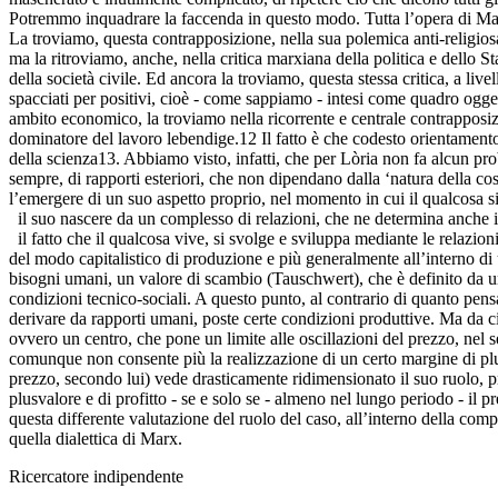
Potremmo inquadrare la faccenda in questo modo. Tutta l’opera di Marx 
La troviamo, questa contrapposizione, nella sua polemica anti-religiosa
ma la ritroviamo, anche, nella critica marxiana della politica e dello St
della società civile. Ed ancora la troviamo, questa stessa critica, a l
spacciati per positivi, cioè - come sappiamo - intesi come quadro ogget
ambito economico, la troviamo nella ricorrente e centrale contrapposizion
dominatore del lavoro lebendige.12 Il fatto è che codesto orientamento
della scienza13. Abbiamo visto, infatti, che per Lòria non fa alcun prob
sempre, di rapporti esteriori, che non dipendano dalla ‘natura della cos
l’emergere di un suo aspetto proprio, nel momento in cui il qualcosa si r
il suo nascere da un complesso di relazioni, che ne determina anche i
il fatto che il qualcosa vive, si svolge e sviluppa mediante le relazi
del modo capitalistico di produzione e più generalmente all’interno di
bisogni umani, un valore di scambio (Tauschwert), che è definito da un
condizioni tecnico-sociali. A questo punto, al contrario di quanto pens
derivare da rapporti umani, poste certe condizioni produttive. Ma da ci
ovvero un centro, che pone un limite alle oscillazioni del prezzo, nel se
comunque non consente più la realizzazione di un certo margine di plusv
prezzo, secondo lui) vede drasticamente ridimensionato il suo ruolo, pr
plusvalore e di profitto - se e solo se - almeno nel lungo periodo - il
questa differente valutazione del ruolo del caso, all’interno della com
quella dialettica di Marx.
Ricercatore indipendente