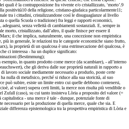
 quali è la contrapposizione fra vivente e/o cristallizzato, ‘morto’.9
la positività10 della religione, cristiano-giudaica particolarmente11;
ale tra i cittadini, cristalizzandone così le disuguaglanze al livello
ta o quella Scuola o tradizione) fra leggi e rapporti economici,
, adeguarsi, senza velleità di cambiamenti sostanziali. E, sempre in
morto, cristallizzato, dall’altro, il quale finisce per essere il
e Marx; il che implica, naturalmente, una concezione non empiristica
 più in generale, le relazioni tra le categorie economiche siano frutto,
Marx), la proprietà di un qualcosa è una estrinsecazione del qualcosa, è
che ci interessa - ha un duplice significato:
erminazioni (Bestimmung);
un esempio, in quanto prodotto come merce (da scambiare), - all’interno
uchswert), che gli deriva dalle sue proprietà naturali in rapporto a
à di lavoro sociale mediamente necessario a produrlo, poste certe
a nulla di metafisico, perché si riduce alla sua storicità, al suo
rce può subire, esiste un limite entro cui quelle debbono contenersi,
ioè, al valore) supera certi limiti, la merce non risulta più vendibile o
 Zufall (caso), su cui tanto insisteva Lòria a proposito del valore (=
 capitalistica - una merce è tale - dunque, potenziale fonte di
nte necessario per la produzione di quella merce, quale che sia. E
iale differenza epistemologica tra la prospettiva empiristica di Lòria e