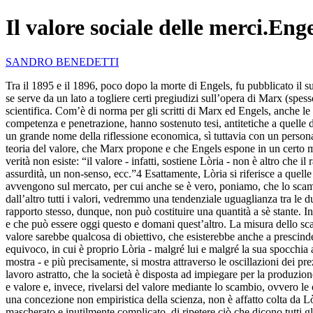
Il valore sociale delle merci.Eng
SANDRO BENEDETTI
Tra il 1895 e il 1896, poco dopo la morte di Engels, fu pubblicato i
se serve da un lato a togliere certi pregiudizi sull’opera di Marx (spe
scientifica. Com’è di norma per gli scritti di Marx ed Engels, anche l
competenza e penetrazione, hanno sostenuto tesi, antitetiche a quelle d
un grande nome della riflessione economica, sì tuttavia con un personag
teoria del valore, che Marx propone e che Engels espone in un certo mo
verità non esiste: “il valore - infatti, sostiene Lòria - non è altro che
assurdità, un non-senso, ecc.”4 Esattamente, Lòria si riferisce a quelle 
avvengono sul mercato, per cui anche se è vero, poniamo, che lo scambio
dall’altro tutti i valori, vedremmo una tendenziale uguaglianza tra le du
rapporto stesso, dunque, non può costituire una quantità a sè stante. I
e che può essere oggi questo e domani quest’altro. La misura dello scam
valore sarebbe qualcosa di obiettivo, che esisterebbe anche a prescinde
equivoco, in cui è proprio Lòria - malgré lui e malgré la sua spocchia 
mostra - e più precisamente, si mostra attraverso le oscillazioni dei prez
lavoro astratto, che la società è disposta ad impiegare per la produzi
e valore e, invece, rivelarsi del valore mediante lo scambio, ovvero le
una concezione non empiristica della scienza, non è affatto colta da L
mascherato e inutilmente complicato, di ripetere ciò che dicono tutti gl