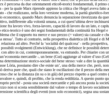
è percorsa da due orientamenti etico8-teorici fondamentali, il primo dei
 - per la quale Marx riprende appieno la critica che Hegel aveva fatto al
ato - che realizzano, nella loro versione moderna, la parità giuridico-form
ivello economico, quando Marx denuncia la separazione (teorizzata da ques
tivo, indifferente alla volontà umana, a cui quest’ultima deve inchinarsi
e fra lavoro vivo, forza-lavoro, capacità di lavoro da un lato, e capitale 
 etico-teorico è uno dei segni fondamentali della continuità fra Hegel 
lema che il rapporto tra merce e suo prezzo (= valore) sia casuale e che,
a stessa’. Tutto al contrario, nella prospettiva dialettica (di Hegel e di 
elaziona ad altro. Perché la ‘socialità del qualcosa’ - nella prospettiva, 
 possibili svolgimenti (Entwicklung), che ne definisce le possibili det
oni con altro in cui, contemporaneamente, va entrando. Per chiarire con 
 un’economia mercantile -, un bene (Gut) aggiunge al valore d’uso (Gebra
a determinazione storico-sociale del bene stesso: vale a dire la quantit
asse Lòria, possiamo dire che esiste un’
, una
della merce che, però, non h
ò deriva pure che, quali che siano le oscillazioni che il prezzo della me
nso che se la distanza (in su o in giù) del prezzo rispetto a quel centro (c
alore e, quindi, di profitto, che la renda redditizia. A questo punto quel
oprio perché - posta una società mercantile e più ancora posta la società
 prezzo non si scosta sensibilmente dal valore o tempo di lavoro socialme
prensione scientifica degli eventi (non solo economici), segna una sostanz