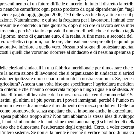
esentimento di un futuro difficile e incerto. In tutto il distretto la retr
imo neanche camuffato: ogni pezzo prodotto da ogni dipendente (un “tagl
 viene pagato oggi, giugno 2006, 170 delle vecchie lire; a fine mese il pa
zione. Naturalmente, e qui sta la fregatura per i lavoratori, i minuti teo
imile e concreto: a fine giornata, dopo dieci ore di lavoro senza interru
trocento, perché a tanto equivale il numero di pelli che è riuscito a tag
al giorno, meno di quaranta euro, è la realtà. A fine mese, a seconda del 
lavoro effettivi (i giorni, non le ore, che risultano sempre otto) e quindi
avorative inferiore a quello vero. Nessuno si sogna di protestare apertame
costi i quelli che vorranno ricorrere al sindacato e di nessuna speranza po
delle elezioni sindacali in una fabbrica meridionale per dimostrare che è
ire la nostra azione di lavoratori che si organizzano in sindacato si arri
sto per ipotizzare uno scenario futuro della nostra economia. Se, per e
agricoltura? Ancora una volta bisogna specificare: l’agricoltura meridiona
za criterio e che l’hanno conservata troppo a lungo uguale a sé stessa. A
nta di fronte all’invasione della nuova razza dei centri commerciali? Sar
destini, gli ultimi e i più poveri tra i poveri immigrati, perché è l’uni
mini invece di aumentare il rendimento dei mezzi produttivi. Delle form
Ma come promuoverle senza aspettare che si imponga anche in agricoltura
 spesa pubblica troppo alta? Non tutti abbiamo la stessa idea di sviluppo 
i tantissimi uomini e le tantissime menti ancora oggi schiavi fedeli dell
 visto che è dimostrata l’esuberanza degli organici. Certo, a voler coere
e l’intero sistema. Se non si fa niente è perché il vertice politico di un