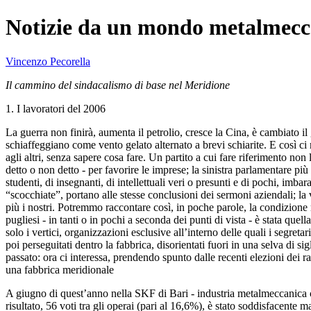
Notizie da un mondo metalmecca
Vincenzo Pecorella
Il cammino del sindacalismo di base nel Meridione
1. I lavoratori del 2006
La guerra non finirà, aumenta il petrolio, cresce la Cina, è cambiato il
schiaffeggiano come vento gelato alternato a brevi schiarite. E così 
agli altri, senza sapere cosa fare. Un partito a cui fare riferimento non
detto o non detto - per favorire le imprese; la sinistra parlamentare più
studenti, di insegnanti, di intellettuali veri o presunti e di pochi, imb
“scocchiate”, portano alle stesse conclusioni dei sermoni aziendali; la 
più i nostri. Potremmo raccontare così, in poche parole, la condizione m
pugliesi - in tanti o in pochi a seconda dei punti di vista - è stata q
solo i vertici, organizzazioni esclusive all’interno delle quali i segreta
poi perseguitati dentro la fabbrica, disorientati fuori in una selva di si
passato: ora ci interessa, prendendo spunto dalle recenti elezioni dei r
una fabbrica meridionale
A giugno di quest’anno nella SKF di Bari - industria metalmeccanica c
risultato, 56 voti tra gli operai (pari al 16,6%), è stato soddisfacent