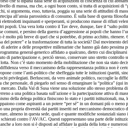
corso che si dipana dalla serie di acquisizioni di coscienza di cui abbia
livello di massa, ma che, a ogni buon conto, si tratta di acquisizioni di
hi, si argomenta, esso, tuttavia, poggia su una serie di attitudini di mas
partecipa all’ansia parossistica di consumo. È sulla base di questa filosof
di elettrodotti inquinanti e sperperanti, si producono masse di rifiuti vel
ri popoli. Una vera lotta contro il Tav deve, dunque, fare il “salto politi
rse comuni, e persino della guerra d’aggressione ai popoli che hanno l’un
o è molto più breve di quel che si potrebbe, di primo acchitto, ritenere. 
 del potere” e la trasformazione di tutta la società? Dal movimento del
di aderire a delle prospettive millenariste che hanno già dato pessima pr
 programma general-generico affidato a qualcuno, dietro cui disciplinars
o di partecipazione e, perciò stesso, conservare uno stretto controllo su
lla lotta. Non c’è stato momento della mobilitazione che non sia stato dec
iffidenza verso il meccanismo della rappresentanza politica non è certo
pone come l’anti-politico che sbeffeggia tutte le istituzioni (partiti, sind
pochi privilegiati. Berlusconi, da vero animale politico, raccoglie la dif
che personale, di piegarlo nel senso di emarginare la “politica” (qui int
 mercato. Dalla Val di Susa viene una soluzione allo stesso problema di
rreno a una politica basata sull’azione e la partecipazione attiva di mas
o della delega politica finiscono lo stato e i partiti istituzionali, ma, l
 appaiono come aspiranti a un potere “per sé” in un domani più o meno p
 una propria diversità dai partiti inseriti nel meccanismo democratico dello
derare, almeno in questa sede, quali e quante modifiche sostanziali siano
 schierati contro l’AV/AC. Questi rappresentano una parte delle istituzion
che a loro non si è disposti ad affidare la guida della lotta e numerosi 