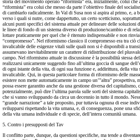
storia del movimento operaio “riformista” era, inizialmente, colui che
“riformista” era colui che messo da parte l’obiettivo finale del sociali
di cambiarlo radicalmente. In Val di Susa non si aspira al primo, e, a b
verso i quali si nutre, come dappertutto, un certo scetticismo, soprattut
alcuni punti specifici del sistema attuale per delineare delle soluzion
le linee di fondo di un sistema diverso di produzione/scambio e di rela
lottare praticamente per quel che è ritenuto indispensabile e non rinv
“compromesso”. Nel riformismo classico il compromesso era tra ciò che 
invalicabile delle esigenze vitali sulle quali non si è disponibili a tra
assumevano inevitabilmente un carattere di ridistribuzione del plusvalo
campo. Nel riformismo attuale in discussione è la possibilità stessa dell
realizzarsi unicamente suggendo fino all’ultima goccia di sangue dell’
di ogni istante della vita, di ogni sua funzione e, addirittura, della v
invalicabile. Qui, in questa particolare forma di riformismo delle masse,
esistere non mette automaticamente in campo un’”altra” prospettiva, ma s
possa essere garantito anche da una gestione diversa del capitalismo, o
potenzialmente, può dire l’ultima parola sulle sorti del sistema capitali
che si vanno sviluppando da circa un decennio in tutto il mondo. Nessu
“grande narrazione” a tale proposito, pur tuttavia ognuna di esse indivi
svilupparsi rispettando la vita umana, e, di conseguenza, pone una sfid
della vita umana individuale e di specie, dell’intera comunità umana.
5. Contro i presupposti del Tav
Il conflitto parte, dunque, da questioni specifiche, ma tende a divent