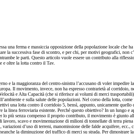
ressa una ferma e massiccia opposizione della popolazione locale che ha 
ntare la successiva fase di scontro, e per chi, per motivi geografici, non c
entrambe le parti. Questo articolo vuole essere un contributo alla riflessi
 e oltre la lotta contro il Tav.
o e la maggioranza del centro-sinistra l’accusano di voler impedire la 
uropa. Il movimento, invece, non ha espresso contrarietà al corridoio, né
elocità e Alta Capacità (che si riferisce ai volumi di merci trasportabili
sull’ambiente e sulla salute delle popolazioni. Nel corso della lotta, co
ttivi una lotta contro il corridoio 5, bensì, appunto, unicamente quello d
re la linea ferroviaria esistente. Perché questo obiettivo? In un lungo e
r lo più senza compenso il proprio contributo, il movimento è giunto all
 lavoro, scavo e movimentazione di milioni di tonnellate di terra piena d
era, variazioni d’uso di terreni, manomissione delle falde acquifere, ecc.
anche la diminuzione del traffico di merci su strada. Per dimostrare la po