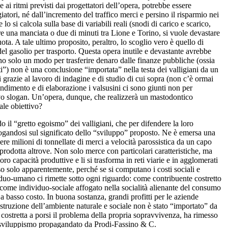
e ai ritmi previsti dai progettatori dell’opera, potrebbe essere
atori, né dall’incremento del traffico merci e persino il risparmio nei
o si calcola sulla base di variabili reali (snodi di carico e scarico,
are una manciata o due di minuti tra Lione e Torino, si vuole devastare
ota. A tale ultimo proposito, peraltro, lo scoglio vero è quello di
 del gasolio per trasporto. Questa opera inutile e devastante avrebbe
ano solo un modo per trasferire denaro dalle finanze pubbliche (ossia
ti”) non è una conclusione “importata” nella testa dei valligiani da un
grazie al lavoro di indagine e di studio di cui sopra (non c’è ormai
rendimento e di elaborazione i valsusini ci sono giunti non per
cativo slogan. Un’opera, dunque, che realizzerà un mastodontico
tale obiettivo?
il “gretto egoismo” dei valligiani, che per difendere la loro
rrogandosi sul significato dello “sviluppo” proposto. Ne è emersa una
re milioni di tonnellate di merci a velocità parossistica da un capo
e prodotta altrove. Non solo merce con particolari caratteristiche, ma
ro capacità produttive e li si trasforma in reti viarie e in agglomerati
sso solo apparentemente, perché se si computano i costi sociali e
iduo-umano ci rimette sotto ogni riguardo: come contribuente costretto
, come individuo-sociale affogato nella socialità alienante del consumo
 a basso costo. In buona sostanza, grandi profitti per le aziende
 distruzione dell’ambiente naturale e sociale non è stato “importato” da
 costretta a porsi il problema della propria sopravvivenza, ha rimesso
o sviluppismo propagandato da Prodi-Fassino & C.