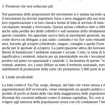
3. Promesse che non seducono più
Nel panorama delle proposizioni del movimento si è andata facendo spazio
il movimento ha dovuto imprimere forza e peso maggiori alla sua resist
loro organizzazione e la loro classica forma di lotta al servizio di tutt
circolazione stradale e ferroviaria. Questa azione collettiva oltre a of
anche sulla perdita dei diritti collettivi e sull’aumento dello sfruttamen
questo connubio. Ha apportato nuova linfa al movimento generale, ma ne
come diceva un delegato a una radio: contratto e no-Tav sono entrambe 
anzi, favorito gli scioperi (chiedendo, magari, consiglio a quella Fiom t
anche per le giornate di sciopero. La partecipazione attiva dei lavorat
libertà di brutalizzare l’ambiente naturale e sociale. Certo, la fame d
significativa i residenti, tuttavia per un interminabile secolo i lavora
positivi sul piano occupazionale e salariale. L’incrinatura di questo “s
centrali, antenne, ecc.) sono diffuse su tutto il territorio nazionale,
stabilimenti di produzione della carta che promettono 5.000 posti di la
4. Limite invalicabile
La lotta contro il Tav/Tac sorge, dunque, dal fatto che viene messa a ris
argomentazioni dell’avversario, viene emergendo un quadro politico che
profitto di pochi ai danni della vita della maggioranza delle popolazion
diventati dei coscienti militanti contro il sistema capitalista. No, essi 
volgere agli interessi della popolazione senza con ciò condannare l’inte