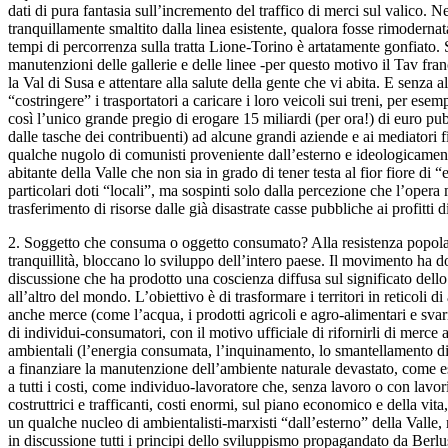
dati di pura fantasia sull’incremento del traffico di merci sul valico. Ne
tranquillamente smaltito dalla linea esistente, qualora fosse rimodernat
tempi di percorrenza sulla tratta Lione-Torino è artatamente gonfiato. Se 
manutenzioni delle gallerie e delle linee -per questo motivo il Tav fra
la Val di Susa e attentare alla salute della gente che vi abita. E senza 
“costringere” i trasportatori a caricare i loro veicoli sui treni, per e
così l’unico grande pregio di erogare 15 miliardi (per ora!) di euro pu
dalle tasche dei contribuenti) ad alcune grandi aziende e ai mediatori f
qualche nugolo di comunisti proveniente dall’esterno e ideologicamente 
abitante della Valle che non sia in grado di tener testa al fior fiore d
particolari doti “locali”, ma sospinti solo dalla percezione che l’opera
trasferimento di risorse dalle già disastrate casse pubbliche ai profitti 
2. Soggetto che consuma o oggetto consumato? Alla resistenza popolare 
tranquillità, bloccano lo sviluppo dell’intero paese. Il movimento ha 
discussione che ha prodotto una coscienza diffusa sul significato dello
all’altro del mondo. L’obiettivo è di trasformare i territori in reticoli
anche merce (come l’acqua, i prodotti agricoli e agro-alimentari e svaria
di individui-consumatori, con il motivo ufficiale di rifornirli di merc
ambientali (l’energia consumata, l’inquinamento, lo smantellamento di 
a finanziare la manutenzione dell’ambiente naturale devastato, come ess
a tutti i costi, come individuo-lavoratore che, senza lavoro o con lavor
costruttrici e trafficanti, costi enormi, sul piano economico e della vit
un qualche nucleo di ambientalisti-marxisti “dall’esterno” della Valle,
in discussione tutti i principi dello sviluppismo propagandato da Be