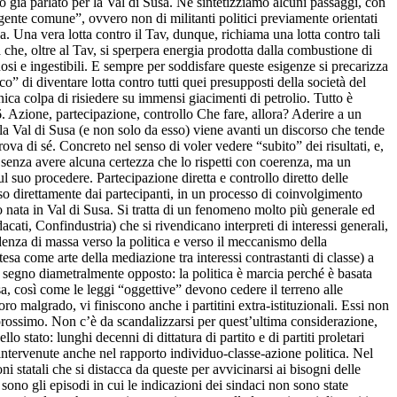
mo già parlato per la Val di Susa. Ne sintetizziamo alcuni passaggi, con
 “gente comune”, ovvero non di militanti politici previamente orientati
sa. Una vera lotta contro il Tav, dunque, richiama una lotta contro tali
ia che, oltre al Tav, si sperpera energia prodotta dalla combustione di
enosi e ingestibili. E sempre per soddisfare queste esigenze si precarizza
co” di diventare lotta contro tutti quei presupposti della società del
ica colpa di risiedere su immensi giacimenti di petrolio. Tutto è
6. Azione, partecipazione, controllo Che fare, allora? Aderire a un
la Val di Susa (e non solo da esso) viene avanti un discorso che tende
ova di sé. Concreto nel senso di voler vedere “subito” dei risultati, e,
i senza avere alcuna certezza che lo rispetti con coerenza, ma un
l suo procedere. Partecipazione diretta e controllo diretto delle
iso direttamente dai partecipanti, in un processo di coinvolgimento
 nata in Val di Susa. Si tratta di un fenomeno molto più generale ed
acati, Confindustria) che si rivendicano interpreti di interessi generali,
fidenza di massa verso la politica e verso il meccanismo della
esa come arte della mediazione tra interessi contrastanti di classe) a
 segno diametralmente opposto: la politica è marcia perché è basata
sa, così come le leggi “oggettive” devono cedere il terreno alle
oro malgrado, vi finiscono anche i partitini extra-istituzionali. Essi non
rossimo. Non c’è da scandalizzarsi per quest’ultima considerazione,
 stato: lunghi decenni di dittatura di partito e di partiti proletari
 intervenute anche nel rapporto individuo-classe-azione politica. Nel
i statali che si distacca da queste per avvicinarsi ai bisogni delle
sono gli episodi in cui le indicazioni dei sindaci non sono state