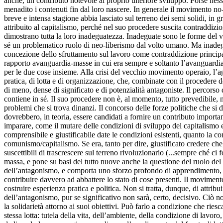
anche, un contributo notevole al proprio ulteriore sviluppo. Forse nes
menadito i contenuti fin dal loro nascere. In generale il movimento no-g
breve e intensa stagione abbia lasciato sul terreno dei semi solidi, in g
attribuito al capitalismo, perché nel suo procedere suscita contraddiz
dimostrano tutta la loro inadeguatezza. Inadeguate sono le forme del ve
sé un problematico ruolo di neo-liberismo dal volto umano. Ma inadeg
concezione dello sfruttamento sul lavoro come contraddizione principa
rapporto avanguardia-masse in cui era sempre e soltanto l’avanguardia a
per le due cose insieme. Alla crisi del vecchio movimento operaio, l’agi
pratica, di lotta e di organizzazione, che, combinate con il procedere d
di meno, dense di significato e di potenzialità antagoniste. Il percorso 
contiene in sé. Il suo procedere non è, al momento, tutto prevedibile, né 
problemi che si trova dinanzi. Il concorso delle forze politiche che si 
dovrebbero, in teoria, essere candidati a fornire un contributo importa
imparare, come il mutare delle condizioni di sviluppo del capitalismo e
comprensibile e giustificabile date le condizioni esistenti, quanto la con
comunismo/capitalismo. Se era, tanto per dire, giustificato credere che, 
suscettibili di trascrescere sul terreno rivoluzionario (...sempre ché ci 
massa, e pone su basi del tutto nuove anche la questione del ruolo del 
dell’antagonismo, e comporta uno sforzo profondo di apprendimento, di 
contribuire davvero ad abbattere lo stato di cose presenti. Il movimento
costruire esperienza pratica e politica. Non si tratta, dunque, di attrib
dell’antagonismo, pur se significativo non sarà, certo, decisivo. Ciò 
la solidarietà attorno ai suoi obiettivi. Può farlo a condizione che riesc
stessa lotta: tutela della vita, dell’ambiente, della condizione di lavo