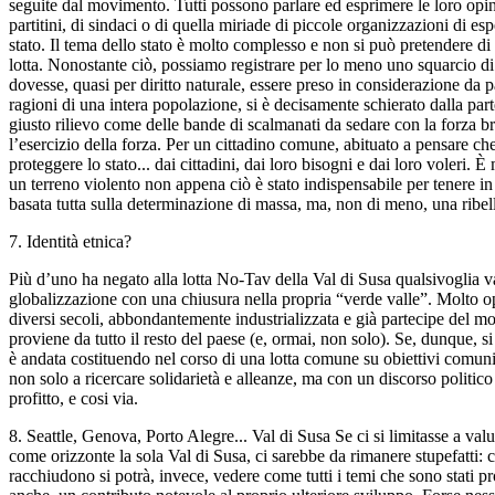
seguite dal movimento. Tutti possono parlare ed esprimere le loro opinion
partitini, di sindaci o di quella miriade di piccole organizzazioni di e
stato. Il tema dello stato è molto complesso e non si può pretendere di
lotta. Nonostante ciò, possiamo registrare per lo meno uno squarcio di
dovesse, quasi per diritto naturale, essere preso in considerazione da p
ragioni di una intera popolazione, si è decisamente schierato dalla parte 
giusto rilievo come delle bande di scalmanati da sedare con la forza br
l’esercizio della forza. Per un cittadino comune, abituato a pensare che l
proteggere lo stato... dai cittadini, dai loro bisogni e dai loro voleri
un terreno violento non appena ciò è stato indispensabile per tenere in v
basata tutta sulla determinazione di massa, ma, non di meno, una ribel
7. Identità etnica?
Più d’uno ha negato alla lotta No-Tav della Val di Susa qualsivoglia val
globalizzazione con una chiusura nella propria “verde valle”. Molto oppo
diversi secoli, abbondantemente industrializzata e già partecipe del mo
proviene da tutto il resto del paese (e, ormai, non solo). Se, dunque, s
è andata costituendo nel corso di una lotta comune su obiettivi comuni. 
non solo a ricercare solidarietà e alleanze, ma con un discorso politico 
profitto, e cosi via.
8. Seattle, Genova, Porto Alegre... Val di Susa Se ci si limitasse a valu
come orizzonte la sola Val di Susa, ci sarebbe da rimanere stupefatti: co
racchiudono si potrà, invece, vedere come tutti i temi che sono stati 