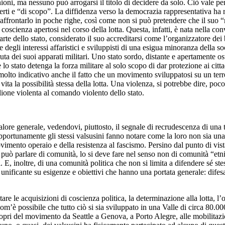
i, ma nessuno può arrogarsi il titolo di decidere da solo. Ciò vale per tut
sperti e “di scopo”. La diffidenza verso la democrazia rappresentativa ha
 affrontarlo in poche righe, così come non si può pretendere che il suo 
 coscienza apertosi nel corso della lotta. Questa, infatti, è nata nell
arte dello stato, considerato il suo accreditarsi come l’organizzatore dei 
degli interessi affaristici e sviluppisti di una esigua minoranza della soci
uta dei suoi apparati militari. Uno stato sordo, distante e apertamente o
o stato detenga la forza militare al solo scopo di dar protezione ai cittad
. È molto indicativo anche il fatto che un movimento sviluppatosi su un ter
ita la possibilità stessa della lotta. Una violenza, si potrebbe dire, poco
lione violenta al comando violento dello stato.
ore generale, vedendovi, piuttosto, il segnale di recrudescenza di una te
rtunamente gli stessi valsusini fanno notare come la loro non sia una val
vimento operaio e della resistenza al fascismo. Persino dal punto di vis
i può parlare di comunità, lo si deve fare nel senso non di comunità “etni
E, inoltre, di una comunità politica che non si limita a difendere sé stess
unificante su esigenze e obiettivi che hanno una portata generale: difesa 
tare le acquisizioni di coscienza politica, la determinazione alla lotta, 
m’è possibile che tutto ciò si sia sviluppato in una Valle di circa 80.000
propri del movimento da Seattle a Genova, a Porto Alegre, alle mobilitazi