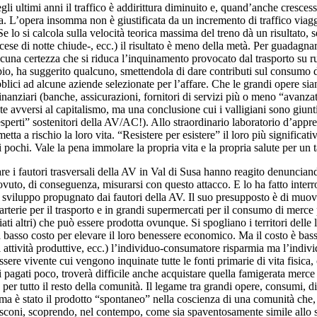
gli ultimi anni il traffico è addirittura diminuito e, quand’anche crescess
a. L’opera insomma non è giustificata da un incremento di traffico viaggi
lo si calcola sulla velocità teorica massima del treno dà un risultato, se l
ncese di notte chiude-, ecc.) il risultato è meno della metà. Per guadagn
alcuna certezza che si riduca l’inquinamento provocato dal trasporto su ru
sempio, ha suggerito qualcuno, smettendola di dare contributi sul consumo
bblici ad alcune aziende selezionate per l’affare. Che le grandi opere si
inanziari (banche, assicurazioni, fornitori di servizi più o meno “avanza
avversi al capitalismo, ma una conclusione cui i valligiani sono giunti 
i “esperti” sostenitori della AV/AC!). Allo straordinario laboratorio d’app
 metta a rischio la loro vita. “Resistere per esistere” il loro più signifi
di pochi. Vale la pena immolare la propria vita e la propria salute per un 
i fautori trasversali della AV in Val di Susa hanno reagito denunciando 
dovuto, di conseguenza, misurarsi con questo attacco. E lo ha fatto inte
 sviluppo propugnato dai fautori della AV. Il suo presupposto è di muove
 di arterie per il trasporto e in grandi supermercati per il consumo di merc
ti altri) che può essere prodotta ovunque. Si spogliano i territori delle lo
e a basso costo per elevare il loro benessere economico. Ma il costo è ba
attività produttive, ecc.) l’individuo-consumatore risparmia ma l’indiv
ere vivente cui vengono inquinate tutte le fonti primarie di vita fisica
i pagati poco, troverà difficile anche acquistare quella famigerata merce
a, per tutto il resto della comunità. Il legame tra grandi opere, consumi,
 ma è stato il prodotto “spontaneo” nella coscienza di una comunità che,
rlusconi, scoprendo, nel contempo, come sia spaventosamente simile all