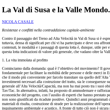
La Val di Susa e la Valle Mondo.
NICOLA CASALE
Resistenze e conflitti nella contraddizione capitale-ambiente
Contro il passaggio del Treno ad Alta Velocità in Val di Susa si è esp
tuttavia, densa di significati per chi vi ha partecipato e deve ora affro
contenuti, le modalità e i passaggi di questa lotta è, dunque, utile per 
questa lotta indicazioni di valore più generale, che vadano oltre la Valle
1. La vita immolata al profitto
Cominciamo dalla domanda: qual è l’obiettivo del movimento? Il govern
fondamentale per facilitare la mobilità delle persone e delle merci in E
che il modo più conveniente per farcelo transitare sia quello dell’Alta V
investimenti necessari alla costruzione del tratto, sia le conseguenze 
generale all’Alta Velocità/Capacità, ma non ha mai posto tra i suoi obie
Tav/Tac. In alternativa, infatti, ha proposto di ammodernare e rafforza
economiche del progetto, con l’ausilio di esperti che hanno prestato pe
non sono giustificati da ricadute positive. Quindici anni programmati di
materiali di risulta, costruzione di strade per la realizzazione dell’op
inquinamento ambientale e acustico. A fronte di tutto ciò non è sicura ne