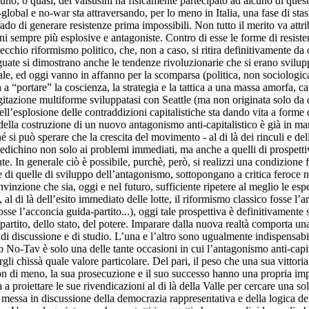
suno, o quasi, dei valsusini ha fisicamente partecipato ad alcuno di que
lobal e no-war sta attraversando, per lo meno in Italia, una fase di stas
rado di generare resistenze prima impossibili. Non tutto il merito va attri
ioni sempre più esplosive e antagoniste. Contro di esse le forme di resi
cchio riformismo politico, che, non a caso, si ritira definitivamente da 
uate si dimostrano anche le tendenze rivoluzionarie che si erano svilu
le, ed oggi vanno in affanno per la scomparsa (politica, non sociologic
 “portare” la coscienza, la strategia e la tattica a una massa amorfa, c
tazione multiforme sviluppatasi con Seattle (ma non originata solo da que
ell’esplosione delle contraddizioni capitalistiche sta dando vita a forme d
della costruzione di un nuovo antagonismo anti-capitalistico è già in marci
si può sperare che la crescita del movimento - al di là dei rinculi e delle 
dedichino non solo ai problemi immediati, ma anche a quelli di prospettiva
nte. In generale ciò è possibile, purchè, però, si realizzi una condizione
 di quelle di sviluppo dell’antagonismo, sottopongano a critica feroce no
vinzione che sia, oggi e nel futuro, sufficiente ripetere al meglio le espe
al di là dell’esito immediato delle lotte, il riformismo classico fosse l’
fosse l’acconcia guida-partito...), oggi tale prospettiva è definitivamente
partito, dello stato, del potere. Imparare dalla nuova realtà comporta u
discussione e di studio. L’una e l’altro sono ugualmente indispensabili,
 No-Tav è solo una delle tante occasioni in cui l’antagonismo anti-capital
uirgli chissà quale valore particolare. Del pari, il peso che una sua vitto
non di meno, la sua prosecuzione e il suo successo hanno una propria imp
a a proiettare le sue rivendicazioni al di là della Valle per cercare una so
ro, messa in discussione della democrazia rappresentativa e della logica 