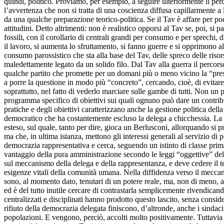
quindi, politico. Proviamo, per esempio, a seguire ulteriormente il per
l’avvertenza che non si tratta di una coscienza diffusa capillarmente a 
da una qualche preparazione teorico-politica. Se il Tav è affare per poc
attitudini. Detto altrimenti: non è realistico opporsi al Tav se, poi, si 
fossili, con il corollario di centrali grandi per consumo e per sprechi, 
il lavoro, si aumenta lo sfruttamento, si fanno guerre e si opprimono alt
consumo parossistico che sta alla base del Tav, delle spreco delle riso
maledettamente legato da un solido filo. Dal Tav alla guerra il percors
qualche partito che promette per un domani più o meno vicino la “presa
a porre la questione in modo più “concreto”, cercando, cioè, di evitare 
soprattutto, nel fatto di vederlo marciare sulle gambe di tutti. Non un
programma specifico di obiettivi sui quali ognuno può dare un contribut
pratiche e degli obiettivi caratterizzano anche la gestione politica de
democratico che ha costantemente escluso la delega a chicchessia. La d
esteso, sul quale, tanto per dire, gioca un Berlusconi, allorquando si pro
ma che, in ultima istanza, mettono gli interessi generali al servizio di 
democrazia rappresentativa e cerca, seguendo un istinto di classe prima 
vantaggio della pura amministrazione secondo le leggi “oggettive” del
sul meccanismo della delega e della rappresentanza, e deve cedere il te
esigenze vitali della comunità umana. Nella diffidenza verso il meccanism
sono, al momento dato, tenutari di un potere reale, ma, non di meno,
ed è del tutto inutile cercare di contrastarla semplicemente rivendicando
centralizzati e disciplinati hanno prodotto questo lascito, senza consi
rifiuto della democrazia delegata finiscono, d’altronde, anche i sindaci
popolazioni. E vengono, perciò, accolti molto positivamente. Tuttavia an