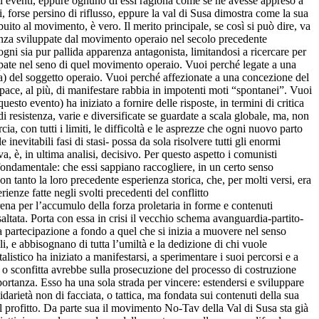
sti eventi, eppure ognuno di essi ragiona come se ne avesse appreso a
i, forse persino di riflusso, eppure la val di Susa dimostra come la sua
buito al movimento, è vero. Il merito principale, se così si può dire, va
stenza sviluppate dal movimento operaio nel secolo precedente
ogni sia pur pallida apparenza antagonista, limitandosi a ricercare per
ppate nel seno di quel movimento operaio. Vuoi perché legate a una
a) del soggetto operaio. Vuoi perché affezionate a una concezione del
apace, al più, di manifestare rabbia in impotenti moti “spontanei”. Vuoi
sto evento) ha iniziato a fornire delle risposte, in termini di critica
i resistenza, varie e diversificate se guardate a scala globale, ma, non
a, con tutti i limiti, le difficoltà e le asprezze che ogni nuovo parto
inevitabili fasi di stasi- possa da sola risolvere tutti gli enormi
, è, in ultima analisi, decisivo. Per questo aspetto i comunisti
 fondamentale: che essi sappiano raccogliere, in un certo senso
n tanto la loro precedente esperienza storica, che, per molti versi, era
rienze fatte negli svolti precedenti del conflitto
arena per l’accumulo della forza proletaria in forme e contenuti
 saltata. Porta con essa in crisi il vecchio schema avanguardia-partito-
na partecipazione a fondo a quel che si inizia a muovere nel senso
 e abbisognano di tutta l’umiltà e la dedizione di chi vuole
istico ha iniziato a manifestarsi, a sperimentare i suoi percorsi e a
ria o sconfitta avrebbe sulla prosecuzione del processo di costruzione
ortanza. Esso ha una sola strada per vincere: estendersi e sviluppare
lidarietà non di facciata, o tattica, ma fondata sui contenuti della sua
del profitto. Da parte sua il movimento No-Tav della Val di Susa sta già