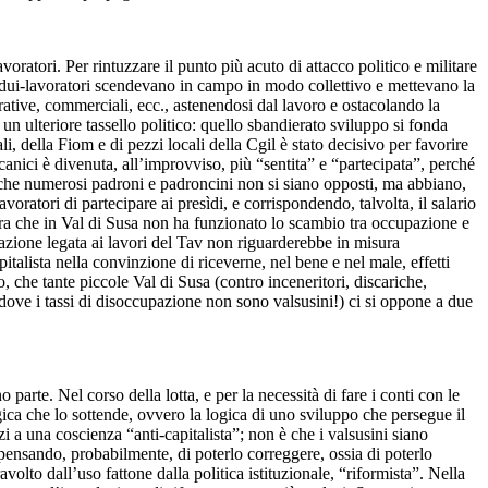
ratori. Per rintuzzare il punto più acuto di attacco politico e militare
vidui-lavoratori scendevano in campo in modo collettivo e mettevano la
strative, commerciali, ecc., astenendosi dal lavoro e ostacolando la
un ulteriore tassello politico: quello sbandierato sviluppo si fonda
li, della Fiom e di pezzi locali della Cgil è stato decisivo per favorire
nici è divenuta, all’improvviso, più “sentita” e “partecipata”, perché
o che numerosi padroni e padroncini non si siano opposti, ma abbiano,
voratori di partecipare ai presìdi, e corrispondendo, talvolta, il salario
stra che in Val di Susa non ha funzionato lo scambio tra occupazione e
pazione legata ai lavori del Tav non riguarderebbe in misura
italista nella convinzione di riceverne, nel bene e nel male, effetti
, che tante piccole Val di Susa (contro inceneritori, discariche,
(dove i tassi di disoccupazione non sono valsusini!) ci si oppone a due
parte. Nel corso della lotta, e per la necessità di fare i conti con le
ica che lo sottende, ovvero la logica di uno sviluppo che persegue il
i a una coscienza “anti-capitalista”; non è che i valsusini siano
co, pensando, probabilmente, di poterlo correggere, ossia di poterlo
olto dall’uso fattone dalla politica istituzionale, “riformista”. Nella