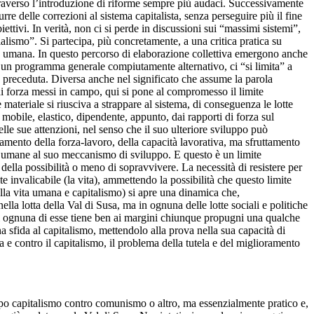
ttraverso l’introduzione di riforme sempre più audaci. Successivamente
re delle correzioni al sistema capitalista, senza perseguire più il fine
ttivi. In verità, non ci si perde in discussioni sui “massimi sistemi”,
ialismo”. Si partecipa, più concretamente, a una critica pratica su
vita umana. In questo percorso di elaborazione collettiva emergono anche
in un programma generale compiutamente alternativo, ci “si limita” a
o preceduta. Diversa anche nel significato che assume la parola
di forza messi in campo, qui si pone al compromesso il limite
 materiale si riusciva a strappare al sistema, di conseguenza le lotte
mobile, elastico, dipendente, appunto, dai rapporti di forza sul
elle sue attenzioni, nel senso che il suo ulteriore sviluppo può
amento della forza-lavoro, della capacità lavorativa, ma sfruttamento
vite umane al suo meccanismo di sviluppo. E questo è un limite
 della possibilità o meno di sopravvivere. La necessità di resistere per
e invalicabile (la vita), ammettendo la possibilità che questo limite
ella vita umana e capitalismo) si apre una dinamica che,
ella lotta della Val di Susa, ma in ognuna delle lotte sociali e politiche
nzi ognuna di esse tiene ben ai margini chiunque propugni una qualche
a sfida al capitalismo, mettendolo alla prova nella sua capacità di
 e contro il capitalismo, il problema della tutela e del miglioramento
tipo capitalismo contro comunismo o altro, ma essenzialmente pratico e,