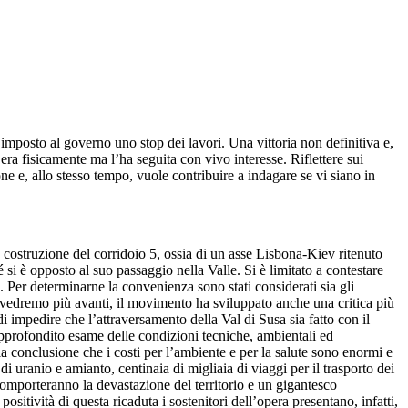
imposto al governo uno stop dei lavori. Una vittoria non definitiva e,
’era fisicamente ma l’ha seguita con vivo interesse. Riflettere sui
one e, allo stesso tempo, vuole contribuire a indagare se vi siano in
costruzione del corridoio 5, ossia di un asse Lisbona-Kiev ritenuto
 si è opposto al suo passaggio nella Valle. Si è limitato a contestare
). Per determinarne la convenienza sono stati considerati sia gli
me vedremo più avanti, il movimento ha sviluppato anche una critica più
i impedire che l’attraversamento della Val di Susa sia fatto con il
 approfondito esame delle condizioni tecniche, ambientali ed
a conclusione che i costi per l’ambiente e per la salute sono enormi e
i uranio e amianto, centinaia di migliaia di viaggi per il trasporto dei
, comporteranno la devastazione del territorio e un gigantesco
sitività di questa ricaduta i sostenitori dell’opera presentano, infatti,