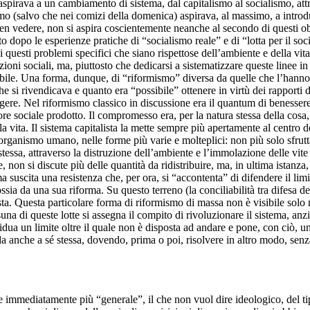
 aspirava a un cambiamento di sistema, dal capitalismo al socialismo, a
smo (salvo che nei comizi della domenica) aspirava, al massimo, a introdur
en vedere, non si aspira coscientemente neanche al secondo di questi obie
to dopo le esperienze pratiche di “socialismo reale” e di “lotta per il soc
i di questi problemi specifici che siano rispettose dell’ambiente e della 
zioni sociali, ma, piuttosto che dedicarsi a sistematizzare queste linee 
iabile. Una forma, dunque, di “riformismo” diversa da quelle che l’hann
si rivendicava e quanto era “possibile” ottenere in virtù dei rapporti 
nsigere. Nel riformismo classico in discussione era il quantum di benessere
re sociale prodotto. Il compromesso era, per la natura stessa della cosa, 
a vita. Il sistema capitalista la mette sempre più apertamente al centro d
organismo umano, nelle forme più varie e molteplici: non più solo sfrutt
ita stessa, attraverso la distruzione dell’ambiente e l’immolazione delle 
 non si discute più delle quantità da ridistribuire, ma, in ultima istanza,
uscita una resistenza che, per ora, si “accontenta” di difendere il limit
ssia da una sua riforma. Su questo terreno (la conciliabilità tra difesa d
sta. Questa particolare forma di riformismo di massa non è visibile solo n
na di queste lotte si assegna il compito di rivoluzionare il sistema, a
dua un limite oltre il quale non è disposta ad andare e pone, con ciò, un
a anche a sé stessa, dovendo, prima o poi, risolvere in altro modo, senza
are immediatamente più “generale”, il che non vuol dire ideologico, del 