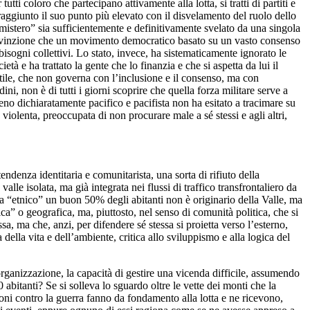
ti coloro che partecipano attivamente alla lotta, si tratti di partiti e
 raggiunto il suo punto più elevato con il disvelamento del ruolo dello
“mistero” sia sufficientemente e definitivamente svelato da una singola
a convinzione che un movimento democratico basato su un vasto consenso
bisogni collettivi. Lo stato, invece, ha sistematicamente ignorato le
età e ha trattato la gente che lo finanzia e che si aspetta da lui il
stile, che non governa con l’inclusione e il consenso, ma con
ini, non è di tutti i giorni scoprire che quella forza militare serve a
reno dichiaratamente pacifico e pacifista non ha esitato a tracimare su
 violenta, preoccupata di non procurare male a sé stessi e agli altri,
ndenza identitaria e comunitarista, una sorta di rifiuto della
le isolata, ma già integrata nei flussi di traffico transfrontaliero da
ta “etnico” un buon 50% degli abitanti non è originario della Valle, ma
ca” o geografica, ma, piuttosto, nel senso di comunità politica, che si
a, ma che, anzi, per difendere sé stessa si proietta verso l’esterno,
della vita e dell’ambiente, critica allo sviluppismo e alla logica del
l’organizzazione, la capacità di gestire una vicenda difficile, assumendo
 abitanti? Se si solleva lo sguardo oltre le vette dei monti che la
oni contro la guerra fanno da fondamento alla lotta e ne ricevono,