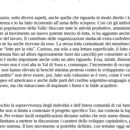
, sotto diversi aspetti, anche quella che riguarda in modo diretto i lavo
enza e lo ha fatto ricorrendo all’arma dello sciopero. Con ciò gli indi
a la popolazione della Valle: bloccare tutte le attività produttive, ammini
frire al movimento un nuovo potente mezzo di lotta, vi ha aggiunto anche 
to del lavoro. Il contributo delle organizzazioni sindacali extra-confedera
 ha anche ricevuta da esso. La stessa lotta contrattuale dei metalmecca
“lotte per la vita”. Curioso, ma solo a una lettura superficiale, il fatt
enuta fino ad allora rigorosamente fuori dai cancelli) per consentire ai la
ori è molto importante anche sotto un altro riguardo. Essa, infatti, dimo
i lavoro non è così alta in Val di Susa e, comunque, l’incremento di occu
tori non hanno elevato la benché minima protesta contro lo sviluppismo cap
cambio” non deve essere, poi, fatto solo valsusino se è vero, come è vero
 europeo ed americano e anche dalle parti del confine argentino-uruguagio 
voro, ma che minacciano di inquinare i fiumi e le falde acquifere.
chio la sopravvivenza degli individui e dell’intera comunità di cui fanno 
 non si limita a contestare il progetto specifico Tav, ma contesta la log
i. Per evitare facili semplificazioni diciamo subito che non siamo dinanz
si limitano a mettere in discussione i caratteri dello sviluppo capitalisti
ro sistema. Il loro movimento si potrebbe definire, con termine oggi strav