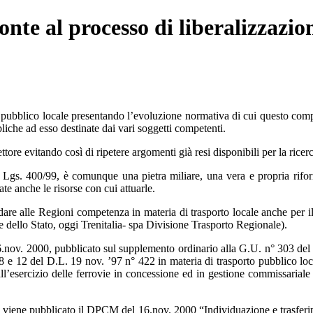
ronte al processo di liberalizzazio
o pubblico locale presentando l’evoluzione normativa di cui questo comp
liche ad esso destinate dai vari soggetti competenti.
 lettore evitando così di ripetere argomenti già resi disponibili per la ri
Lgs. 400/99, è comunque una pietra miliare, una vera e propria rifor
e anche le risorse con cui attuarle.
 dare alle Regioni competenza in materia di trasporto locale anche per il 
ovie dello Stato, oggi Trenitalia- spa Divisione Trasporto Regionale).
.nov. 2000, pubblicato sul supplemento ordinario alla G.U. n° 303 del 3
li 8 e 12 del D.L. 19 nov. ’97 n° 422 in materia di trasporto pubblico lo
l’esercizio delle ferrovie in concessione ed in gestione commissariale e
ene pubblicato il DPCM del 16.nov. 2000 “Individuazione e trasferiment