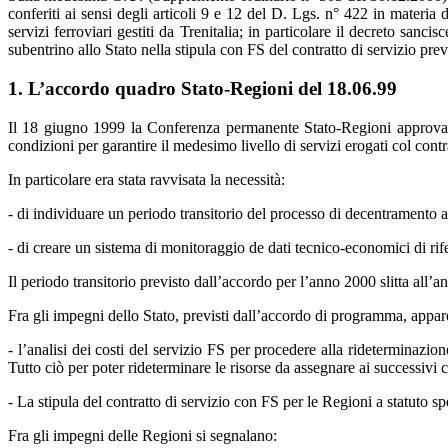
conferiti ai sensi degli articoli 9 e 12 del D. Lgs. n° 422 in materia 
servizi ferroviari gestiti da Trenitalia; in particolare il decreto san
subentrino allo Stato nella stipula con FS del contratto di servizio pr
1. L’accordo quadro Stato-Regioni del 18.06.99
Il 18 giugno 1999 la Conferenza permanente Stato-Regioni approva u
condizioni per garantire il medesimo livello di servizi erogati col cont
In particolare era stata ravvisata la necessità:
- di individuare un periodo transitorio del processo di decentramento a
- di creare un sistema di monitoraggio de dati tecnico-economici di rife
Il periodo transitorio previsto dall’accordo per l’anno 2000 slitta all’
Fra gli impegni dello Stato, previsti dall’accordo di programma, appare
- l’analisi dei costi del servizio FS per procedere alla rideterminazio
Tutto ciò per poter rideterminare le risorse da assegnare ai successivi co
- La stipula del contratto di servizio con FS per le Regioni a statuto sp
Fra gli impegni delle Regioni si segnalano: