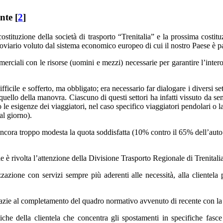
nte [
2
]
costituzione della società di trasporto “Trenitalia” e la prossima costitu
rroviario voluto dal sistema economico europeo di cui il nostro Paese è pa
merciali con le risorse (uomini e mezzi) necessarie per garantire l’inter
ifficile e sofferto, ma obbligato; era necessario far dialogare i diversi s
quello della manovra. Ciascuno di questi settori ha infatti vissuto da s
le esigenze dei viaggiatori, nel caso specifico viaggiatori pendolari o la
al giorno).
ancora troppo modesta la quota soddisfatta (10% contro il 65% dell’auto pr
le è rivolta l’attenzione della Divisione Trasporto Regionale di Trenitalia
izzazione con servizi sempre più aderenti alle necessità, alla clientela 
 grazie al completamento del quadro normativo avvenuto di recente con 
stiche della clientela che concentra gli spostamenti in specifiche fasc