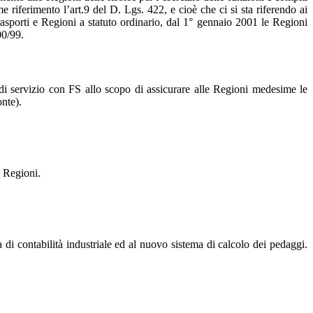
e riferimento l’art.9 del D. Lgs. 422, e cioè che ci si sta riferendo ai
 trasporti e Regioni a statuto ordinario, dal 1° gennaio 2001 le Regioni
00/99.
i servizio con FS allo scopo di assicurare alle Regioni medesime le
onte).
e Regioni.
a di contabilità industriale ed al nuovo sistema di calcolo dei pedaggi.