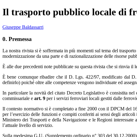
Il trasporto pubblico locale di f
Giuseppe Baldassarri
0. Premessa
La nostra rivista si è soffermata in più momenti sul tema del trasport
modernizzazione da una parte e di razionalizzazione delle risorse pubb
È alle due precedenti note pubblicate su questa rivista che si rinvia il
È bene comunque ribadire che il D. Lgs. 422/97, modificato dal D. 
definirlo) poiché oltre alle competenze vengono individuate ed assegnat
In particolare la novità del citato Decreto Legislativo è consistita nel
commissariale e
art.
9
per i servizi ferroviari locali gestiti dalle ferr
Il contesto normativo si è completato a fine 2000 con il DPCM del 16
per l’esercizio delle funzioni e compiti conferiti ai sensi degli artico
Ministero dei Trasporti e della Navigazione e le Regioni interessate al
l’attuale livello di servizio.
Sulla medesima G.U. (Supplemento ordinario n° 303 del 30.12.2000) vi