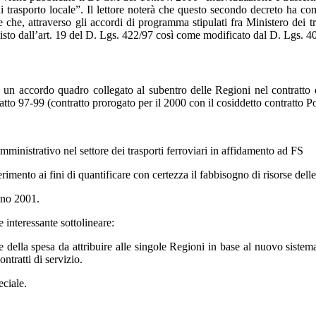
di trasporto locale”. Il lettore noterà che questo secondo decreto ha com
cisce che, attraverso gli accordi di programma stipulati fra Ministero dei
evisto dall’art. 19 del D. Lgs. 422/97 così come modificato dal D. Lgs. 4
n accordo quadro collegato al subentro delle Regioni nel contratto d
ratto 97-99 (contratto prorogato per il 2000 con il cosiddetto contratto P
mministrativo nel settore dei trasporti ferroviari in affidamento ad FS
rimento ai fini di quantificare con certezza il fabbisogno di risorse dell
anno 2001.
 interessante sottolineare:
ne della spesa da attribuire alle singole Regioni in base al nuovo sistem
ntratti di servizio.
eciale.