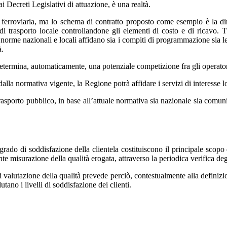
 Decreti Legislativi di attuazione, è una realtà.
ferroviaria, ma lo schema di contratto proposto come esempio è la di
 di trasporto locale controllandone gli elementi di costo e di ricavo. 
orme nazionali e locali affidano sia i compiti di programmazione sia le ri
à.
 determina, automaticamente, una potenziale competizione fra gli operator
alla normativa vigente, la Regione potrà affidare i servizi di interesse
trasporto pubblico, in base all’attuale normativa sia nazionale sia comunit
rado di soddisfazione della clientela costituiscono il principale scopo d
nte misurazione della qualità erogata, attraverso la periodica verifica deg
alutazione della qualità prevede perciò, contestualmente alla definizio
utano i livelli di soddisfazione dei clienti.