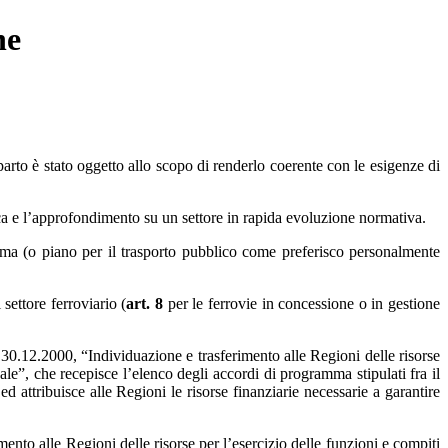
ne
arto è stato oggetto allo scopo di renderlo coerente con le esigenze di
cerca e l’approfondimento su un settore in rapida evoluzione normativa.
ma (o piano per il trasporto pubblico come preferisco personalmente
settore ferroviario (
art. 8
per le ferrovie in concessione o in gestione
0.12.2000, “Individuazione e trasferimento alle Regioni delle risorse
cale”, che recepisce l’elenco degli accordi di programma stipulati fra il
d attribuisce alle Regioni le risorse finanziarie necessarie a garantire
o alle Regioni delle risorse per l’esercizio delle funzioni e compiti