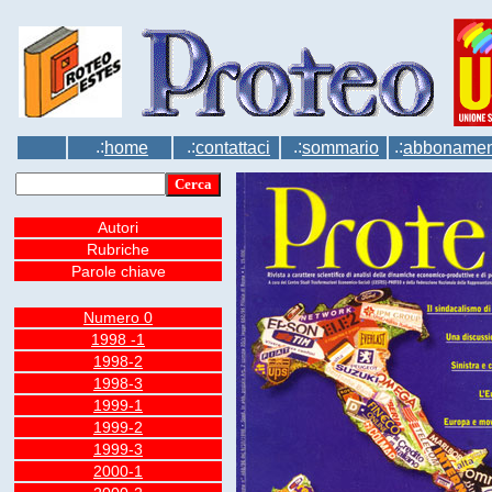
.:
.:
.:
.:
home
contattaci
sommario
abbonamen
Autori
Rubriche
Parole chiave
Numero 0
1998 -1
1998-2
1998-3
1999-1
1999-2
1999-3
2000-1