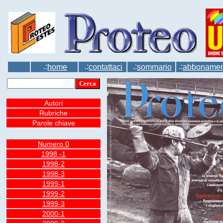
.:
.:
.:
.:
home
contattaci
sommario
abbonamen
Autori
Rubriche
Parole chiave
Numero 0
1998 -1
1998-2
1998-3
1999-1
1999-2
1999-3
2000-1