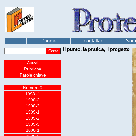
.:
.:
.:
home
contattaci
som
Il punto, la pratica, il progetto
Autori
Rubriche
Parole chiave
Numero 0
1998 -1
1998-2
1998-3
1999-1
1999-2
1999-3
2000-1